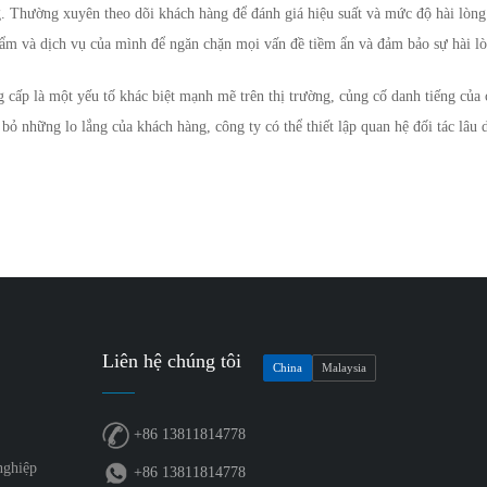
ng. Thường xuyên theo dõi khách hàng để đánh giá hiệu suất và mức độ hài lòn
 phẩm và dịch vụ của mình để ngăn chặn mọi vấn đề tiềm ẩn và đảm bảo sự hài lò
cấp là một yếu tố khác biệt mạnh mẽ trên thị trường, củng cố danh tiếng của
bỏ những lo lắng của khách hàng, công ty có thể thiết lập quan hệ đối tác lâu d
Liên hệ chúng tôi
China
Malaysia
+86 13811814778
nghiệp
+86 13811814778