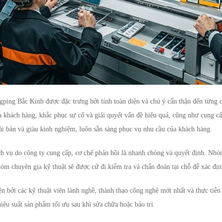
g Bắc Kinh được đặc trưng bởi tính toàn diện và chú ý cẩn thận đến từng ch
a khách hàng, khắc phục sự cố và giải quyết vấn đề hiệu quả, cũng như cung cấ
ài bản và giàu kinh nghiệm, luôn sẵn sàng phục vụ nhu cầu của khách hàng.
ch vụ do công ty cung cấp, cơ chế phản hồi là nhanh chóng và quyết định. Nhó
óm chuyên gia kỹ thuật sẽ được cử đi kiểm tra và chẩn đoán tại chỗ để xác địn
ện bởi các kỹ thuật viên lành nghề, thành thạo công nghệ mới nhất và thực tiễ
iệu suất sản phẩm tối ưu sau khi sửa chữa hoặc bảo trì.