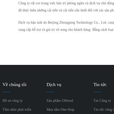
Công ty rất coi trọng việc bảo trì phòng ngừa và dịch vụ chủ độ
đã thực hiện những cải tiến và cải tiến cần thiết đối với các sản
Dịch vụ hậu mãi do Beijing Zhongping Technology Co., Ltd. cung 
cung cấp hỗ trợ và giá trị vô song cho khách hàng. Bằng cách loại 
Về chúng tôi
Dịch vụ
Tin tức
Hồ sơ công ty
Sản phẩm Offered
Tin Công ty
Tầm nhìn phát triển
Mua sắm One-Stop
Tin tức công 