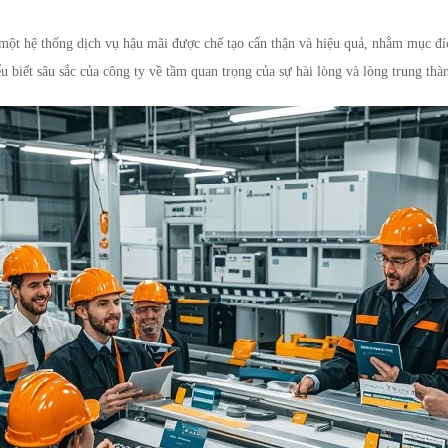
 hệ thống dịch vụ hậu mãi được chế tạo cẩn thận và hiệu quả, nhằm mục đíc
ểu biết sâu sắc của công ty về tầm quan trọng của sự hài lòng và lòng trung th