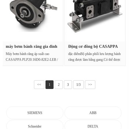
máy bơm bánh răng gia đình
Động cơ đồng bộ CASAPPA
PLP···
HDD30.···
Máy bơm bánh răng áp suất cao
đặc điểmBộ phân phối lưu lượng bánh
CASAPPA PLP20.16D0-82E2-LEB /
răng được làm bằng gang.Có thể được
EA-N-ELDịch chuyển: 16,3cc / vò···
sử dụ···
<<
1
2
3
1/3
>>
SIEMENS
ABB
Schneider
DELTA