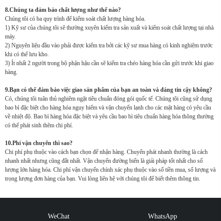
8.Chúng ta đảm bảo chất lượng như thế nào?
Chúng tôi có ba quy trình để kiểm soát chất lượng hàng hóa.
1) Kỹ sư của chúng tôi sẽ thường xuyên kiểm tra sản xuất và kiểm soát chất lượng tại nhà
máy.
2) Nguyên liệu đầu vào phải được kiểm tra bởi các kỹ sư mua hàng có kinh nghiệm trước
khi có thể lưu kho.
3) Ít nhất 2 người trong bộ phận hậu cần sẽ kiểm tra chéo hàng hóa cần gửi trước khi giao
hàng.
9.Bạn có thể đảm bảo việc giao sản phẩm của bạn an toàn và đáng tin cậy không?
Có, chúng tôi tuân thủ nghiêm ngặt tiêu chuẩn đóng gói quốc tế. Chúng tôi cũng sử dụng
bao bì đặc biệt cho hàng hóa nguy hiểm và vận chuyển lạnh cho các mặt hàng có yêu cầu
về nhiệt độ. Bao bì hàng hóa đặc biệt và yêu cầu bao bì tiêu chuẩn hàng hóa thông thường
có thể phát sinh thêm chi phí.
10.Phí vận chuyển thì sao?
Chi phí phụ thuộc vào cách bạn chọn để nhận hàng. Chuyển phát nhanh thường là cách
nhanh nhất nhưng cũng đắt nhất. Vận chuyển đường biển là giải pháp tốt nhất cho số
lượng lớn hàng hóa. Chi phí vận chuyển chính xác phụ thuộc vào số tiền mua, số lượng và
trọng lượng đơn hàng của bạn. Vui lòng liên hệ với chúng tôi để biết thêm thông tin.
WeChat
WhatsApp