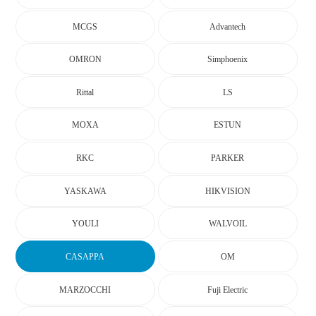
MCGS
Advantech
OMRON
Simphoenix
Rittal
LS
MOXA
ESTUN
RKC
PARKER
YASKAWA
HIKVISION
YOULI
WALVOIL
CASAPPA
OM
MARZOCCHI
Fuji Electric