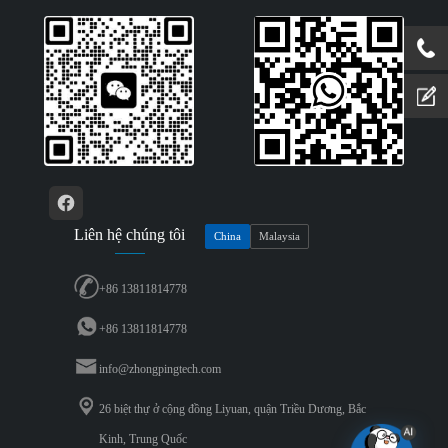
Liên hệ chúng tôi
China
Malaysia
+86 13811814778
+86 13811814778
info@zhongpingtech.com
26 biệt thự ở cộng đồng Liyuan, quận Triều Dương, Bắc
Kinh, Trung Quốc