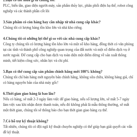
2.Bạn có thể mua gì từ chúng tôi?
PLC, biến tần, giao diện người-máy, sản phẩm thủy lực, phân phối điện hạ thế, robot công
nghiệp và các thành phần cốt lõi
3.Sản phẩm có còn hàng hay cần nhập từ nhà cung cấp khác?
Chúng tôi có lượng hàng tồn kho lớn và nhà kho riêng.
4.Chúng tôi có những lợi thế gì so với các nhà cung cấp khác?
Công ty chúng tôi có lượng hàng tồn kho lớn và một số kho hàng, đồng thời có văn phòng
tại các tỉnh và thành phố công nghiệp quan trọng của đất nước và một số điểm dịch vụ ở
nước ngoài. Để cung cấp cho bạn dịch vụ toàn diện một điểm dừng về sản xuất thông
minh, tiết kiệm công sức, nhân lực và chi phí.
5.Bạn có thể cung cấp sản phẩm chính hãng mới 100% không?
Chúng tôi chỉ bán hàng mới nguyên bản chính hãng, không sửa chữa, không hàng giả, chỉ
có hàng nguyên bản của nhà máy gốc!
6.Thời gian giao hàng là bao lâu?
Nếu có hàng, sẽ mất 2-3 ngày làm việc để giao hàng, nếu số lượng lớn, sẽ mất 5-7 ngày
làm việc sau khi nhận được thanh toán, nếu đó không phải là mẫu thông thường, sẽ mất
một thời gian, chúng tôi sẽ thông báo cho bạn thời gian giao hàng cụ thể.
7.Có hỗ trợ kỹ thuật không?
Tất nhiên, chúng tôi có đội ngũ kỹ thuật chuyên nghiệp có thể giúp bạn giải quyết các vấn
đề kỹ thuật.