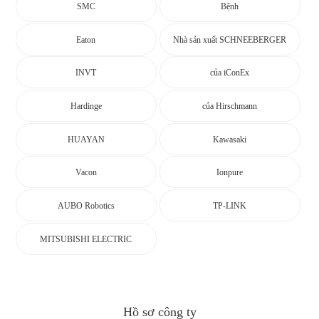
SMC
Bệnh
Eaton
Nhà sản xuất SCHNEEBERGER
INVT
của iConEx
Hardinge
của Hirschmann
HUAYAN
Kawasaki
Vacon
Ionpure
AUBO Robotics
TP-LINK
MITSUBISHI ELECTRIC
Hồ sơ công ty