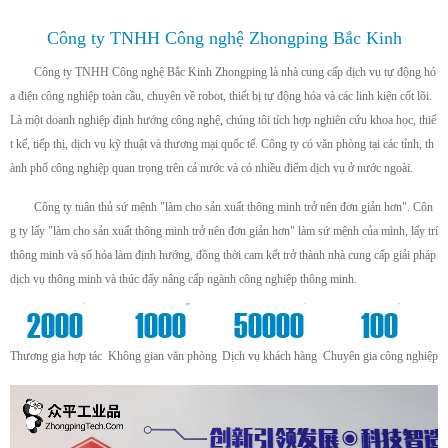
Công ty TNHH Công nghệ Zhongping Bắc Kinh
Công ty TNHH Công nghệ Bắc Kinh Zhongping là nhà cung cấp dịch vụ tự động hó
a điện công nghiệp toàn cầu, chuyên về robot, thiết bị tự động hóa và các linh kiện cốt lõi.
Là một doanh nghiệp định hướng công nghệ, chúng tôi tích hợp nghiên cứu khoa học, thiế
t kế, tiếp thị, dịch vụ kỹ thuật và thương mại quốc tế. Công ty có văn phòng tại các tỉnh, th
ành phố công nghiệp quan trọng trên cả nước và có nhiều điểm dịch vụ ở nước ngoài.
Công ty tuân thủ sứ mệnh "làm cho sản xuất thông minh trở nên đơn giản hơn". Côn
g ty lấy "làm cho sản xuất thông minh trở nên đơn giản hơn" làm sứ mệnh của mình, lấy trí
thông minh và số hóa làm định hướng, đồng thời cam kết trở thành nhà cung cấp giải pháp
dịch vụ thông minh và thúc đẩy nâng cấp ngành công nghiệp thông minh.
+
m²
+
+
2000
1000
50000
100
Thương gia hợp tác
Không gian văn phòng
Dịch vụ khách hàng
Chuyên gia công nghiệp