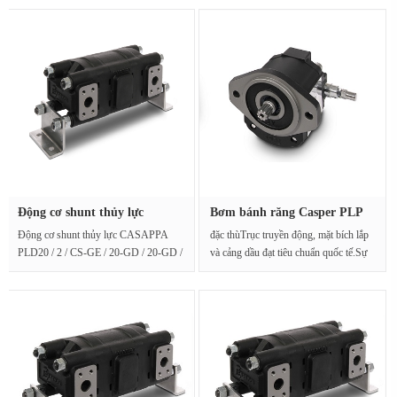
Động cơ shunt thủy lực
Bơm bánh răng Casper PLP
Caspar ···
20 14···
Động cơ shunt thủy lực CASAPPA
đặc thùTrục truyền động, mặt bích lắp
PLD20 / 2 / CS-GE / 20-GD / 20-GD /
và cảng dầu đạt tiêu chuẩn quốc tế.Sự
VPEF120Thông số kỹ thuật···
kết···