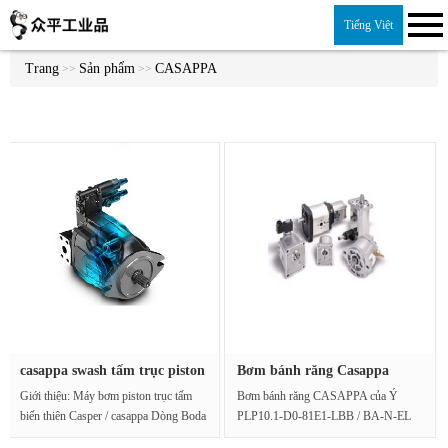
Tiếng Việt
Trang
Sản phẩm
CASAPPA
>>
>>
casappa swash tấm trục piston
Bơm bánh răng Casappa
···
PLP10.1-···
Giới thiệu: Máy bơm piston trục tấm
Bơm bánh răng CASAPPA của Ý
biến thiên Casper / casappa Dòng Boda
PLP10.1-D0-81E1-LBB / BA-N-EL
[LVP] phù hợp v···
FS Mô hình này là máy bơm nhỏ ···