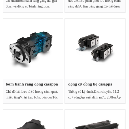
đặc điểmBơm bánh răng gang hai giai
đặc điểmBộ phân phối lưu lượng bánh
đoạn và động cơ bánh răng.Loạt
răng được làm bằng gang.Có thể được
KepaDòng Kaipa C···
sử dụ···
bơm bánh răng dòng casappa
động cơ đồng bộ casappa
PLP···
PLD20.···
Chế độ lái: Lực từSố lượng cánh quạt:
Thông số kỹ thuật:Dịch chuyển: 11,2
nhiều tầngVị trí trục bơm: bên dọcTốc
cc / vòngÁp suất định mức: 250barÁp
độ···
suất van giảm···