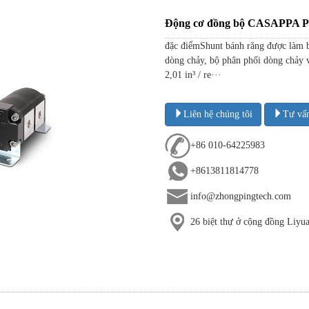
Động cơ đồng bộ CASAPPA PL
đặc điểmShunt bánh răng được làm 
dòng chảy, bộ phân phối dòng chảy và
2,01 in³ / re···
Liên hệ chúng tôi
Tư vấ
+86 010-64225983
+8613811814778
info@zhongpingtech.com
26 biệt thự ở cộng đồng Liy