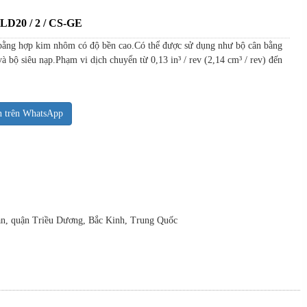
D20 / 2 / CS-GE
bằng hợp kim nhôm có độ bền cao.Có thể được sử dụng như bộ cân bằng
 bộ siêu nạp.Phạm vi dịch chuyển từ 0,13 in³ / rev (2,14 cm³ / rev) đến
n trên WhatsApp
uan, quận Triều Dương, Bắc Kinh, Trung Quốc