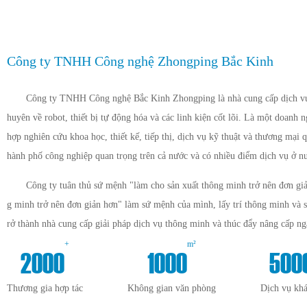
Công ty TNHH Công nghệ Zhongping Bắc Kinh
Công ty TNHH Công nghệ Bắc Kinh Zhongping là nhà cung cấp dịch vụ 
huyên về robot, thiết bị tự động hóa và các linh kiện cốt lõi. Là một doanh 
hợp nghiên cứu khoa học, thiết kế, tiếp thị, dịch vụ kỹ thuật và thương mại q
hành phố công nghiệp quan trọng trên cả nước và có nhiều điểm dịch vụ ở n
Công ty tuân thủ sứ mệnh "làm cho sản xuất thông minh trở nên đơn giả
g minh trở nên đơn giản hơn" làm sứ mệnh của mình, lấy trí thông minh và 
rở thành nhà cung cấp giải pháp dịch vụ thông minh và thúc đẩy nâng cấp n
+
m²
2000
1000
500
Thương gia hợp tác
Không gian văn phòng
Dịch vụ kh