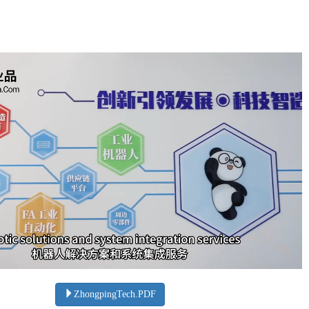
ZhongpingTech.PDF