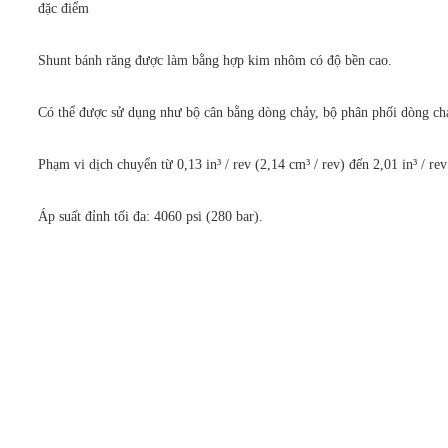
đặc điểm
Shunt bánh răng được làm bằng hợp kim nhôm có độ bền cao.
Có thể được sử dụng như bộ cân bằng dòng chảy, bộ phân phối dòng chả
Phạm vi dịch chuyển từ 0,13 in³ / rev (2,14 cm³ / rev) đến 2,01 in³ / re
Áp suất đỉnh tối đa: 4060 psi (280 bar).