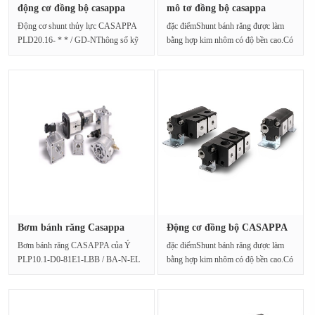
động cơ đồng bộ casappa
mô tơ đồng bộ casappa
PLD20.···
PLD20 / ···
Động cơ shunt thủy lực CASAPPA
đặc điểmShunt bánh răng được làm
PLD20.16- * * / GD-NThông số kỹ
bằng hợp kim nhôm có độ bền cao.Có
thuật:Dịch chuyển: 16,3cc ···
thể được s···
Bơm bánh răng Casappa
Động cơ đồng bộ CASAPPA
PLP10.1-···
PLD10 ···
Bơm bánh răng CASAPPA của Ý
đặc điểmShunt bánh răng được làm
PLP10.1-D0-81E1-LBB / BA-N-EL
bằng hợp kim nhôm có độ bền cao.Có
FS Mô hình này là máy bơm nhỏ ···
thể được s···