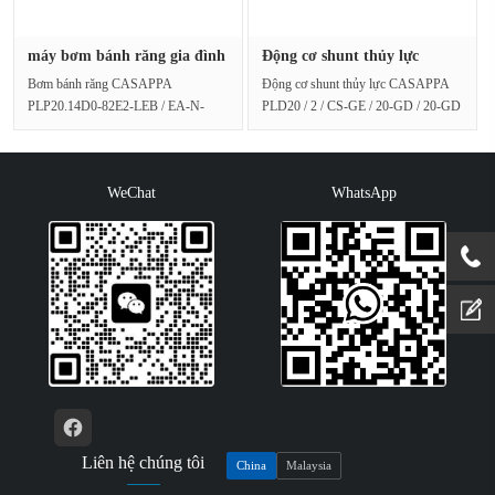
máy bơm bánh răng gia đình
Động cơ shunt thủy lực
PLP···
Caspar ···
Bơm bánh răng CASAPPA
Động cơ shunt thủy lực CASAPPA
PLP20.14D0-82E2-LEB / EA-N-
PLD20 / 2 / CS-GE / 20-GD / 20-GD
FLDịch chuyển: 14cc / vòngÁp suất:
/ VPEF120Thông số kỹ thuật···
250BARCà···
WeChat
WhatsApp
Liên hệ chúng tôi
China
Malaysia