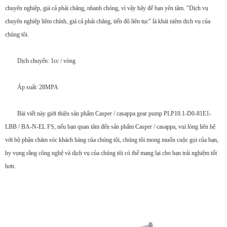
chuyên nghiệp, giá cả phải chăng, nhanh chóng, vì vậy hãy để bạn yên tâm. "Dịch vụ
chuyên nghiệp liêm chính, giá cả phải chăng, tiến độ liên tục" là khái niệm dịch vụ của
chúng tôi.
Dịch chuyển: 1cc / vòng
Áp suất: 28MPA
Bài viết này giới thiệu sản phẩm Casper / casappa gear pump PLP10.1-D0-81E1-
LBB / BA-N-EL FS, nếu bạn quan tâm đến sản phẩm Casper / casappa, vui lòng liên hệ
với bộ phận chăm sóc khách hàng của chúng tôi, chúng tôi mong muốn cuộc gọi của bạn,
hy vọng rằng công nghệ và dịch vụ của chúng tôi có thể mang lại cho bạn trải nghiệm tốt
hơn.