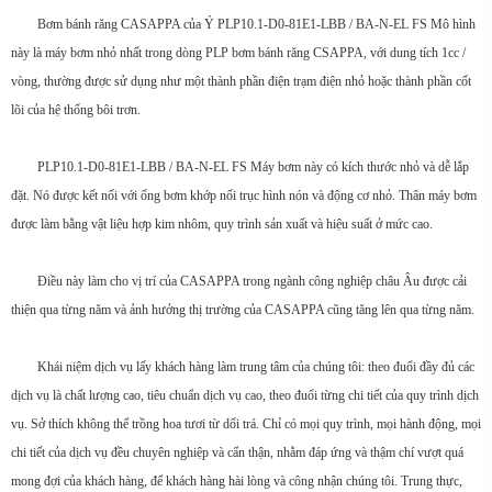
Bơm bánh răng CASAPPA của Ý PLP10.1-D0-81E1-LBB / BA-N-EL FS Mô hình
này là máy bơm nhỏ nhất trong dòng PLP bơm bánh răng CSAPPA, với dung tích 1cc /
vòng, thường được sử dụng như một thành phần điện trạm điện nhỏ hoặc thành phần cốt
lõi của hệ thống bôi trơn.
PLP10.1-D0-81E1-LBB / BA-N-EL FS Máy bơm này có kích thước nhỏ và dễ lắp
đặt. Nó được kết nối với ống bơm khớp nối trục hình nón và động cơ nhỏ. Thân máy bơm
được làm bằng vật liệu hợp kim nhôm, quy trình sản xuất và hiệu suất ở mức cao.
Điều này làm cho vị trí của CASAPPA trong ngành công nghiệp châu Âu được cải
thiện qua từng năm và ảnh hưởng thị trường của CASAPPA cũng tăng lên qua từng năm.
Khái niệm dịch vụ lấy khách hàng làm trung tâm của chúng tôi: theo đuổi đầy đủ các
dịch vụ là chất lượng cao, tiêu chuẩn dịch vụ cao, theo đuổi từng chi tiết của quy trình dịch
vụ. Sở thích không thể trồng hoa tươi từ dối trá. Chỉ có mọi quy trình, mọi hành động, mọi
chi tiết của dịch vụ đều chuyên nghiệp và cẩn thận, nhằm đáp ứng và thậm chí vượt quá
mong đợi của khách hàng, để khách hàng hài lòng và công nhận chúng tôi. Trung thực,