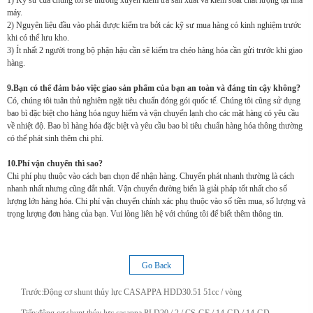
1) Kỹ sư của chúng tôi sẽ thường xuyên kiểm tra sản xuất và kiểm soát chất lượng tại nhà
máy.
2) Nguyên liệu đầu vào phải được kiểm tra bởi các kỹ sư mua hàng có kinh nghiệm trước
khi có thể lưu kho.
3) Ít nhất 2 người trong bộ phận hậu cần sẽ kiểm tra chéo hàng hóa cần gửi trước khi giao
hàng.
9.Bạn có thể đảm bảo việc giao sản phẩm của bạn an toàn và đáng tin cậy không?
Có, chúng tôi tuân thủ nghiêm ngặt tiêu chuẩn đóng gói quốc tế. Chúng tôi cũng sử dụng
bao bì đặc biệt cho hàng hóa nguy hiểm và vận chuyển lạnh cho các mặt hàng có yêu cầu
về nhiệt độ. Bao bì hàng hóa đặc biệt và yêu cầu bao bì tiêu chuẩn hàng hóa thông thường
có thể phát sinh thêm chi phí.
10.Phí vận chuyển thì sao?
Chi phí phụ thuộc vào cách bạn chọn để nhận hàng. Chuyển phát nhanh thường là cách
nhanh nhất nhưng cũng đắt nhất. Vận chuyển đường biển là giải pháp tốt nhất cho số
lượng lớn hàng hóa. Chi phí vận chuyển chính xác phụ thuộc vào số tiền mua, số lượng và
trọng lượng đơn hàng của bạn. Vui lòng liên hệ với chúng tôi để biết thêm thông tin.
Go Back
Trước:
Động cơ shunt thủy lực CASAPPA HDD30.51 51cc / vòng