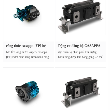
công thức casappa [FP] hệ
Động cơ đồng bộ CASAPPA
thốn···
HDD30.···
Mô tả: Công thức Casper / casappa
đặc điểmBộ phân phối lưu lượng
[FP] Bơm bánh răng Bơm bánh răng
bánh răng được làm bằng gang.Có thể
là một máy bơm quay···
được sử dụ···