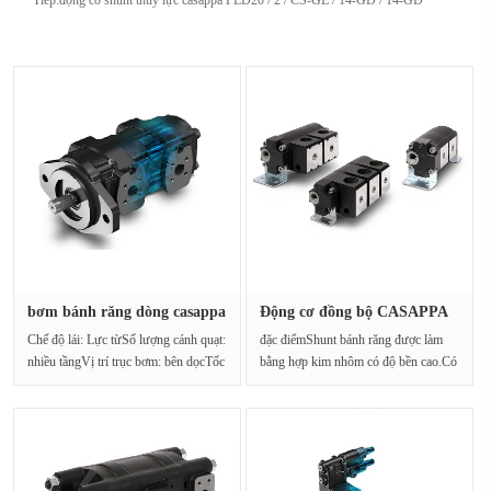
Tiếp:
động cơ shunt thủy lực casappa PLD20 / 2 / CS-GE / 14-GD / 14-GD
bơm bánh răng dòng casappa
Động cơ đồng bộ CASAPPA
PLP···
PLD20 ···
Chế độ lái: Lực từSố lượng cánh quạt:
đặc điểmShunt bánh răng được làm
nhiều tầngVị trí trục bơm: bên dọcTốc
bằng hợp kim nhôm có độ bền cao.Có
độ···
thể được s···