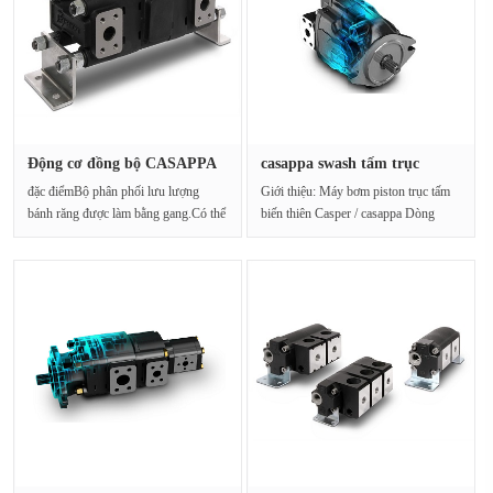
Động cơ đồng bộ CASAPPA
casappa swash tấm trục
HDD30.···
piston ···
đặc điểmBộ phân phối lưu lượng
Giới thiệu: Máy bơm piston trục tấm
bánh răng được làm bằng gang.Có thể
biến thiên Casper / casappa Dòng
được sử dụ···
Boda [LVP] phù hợp v···