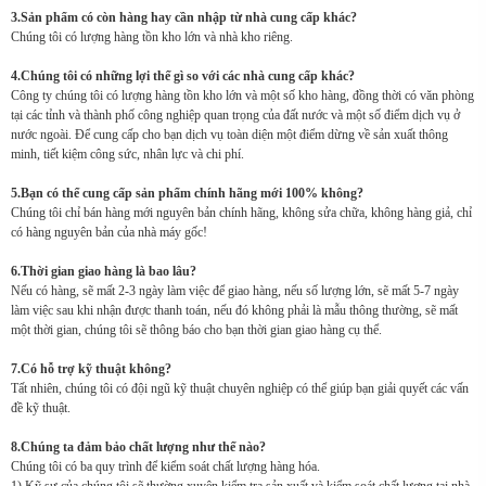
3.Sản phẩm có còn hàng hay cần nhập từ nhà cung cấp khác?
Chúng tôi có lượng hàng tồn kho lớn và nhà kho riêng.
4.Chúng tôi có những lợi thế gì so với các nhà cung cấp khác?
Công ty chúng tôi có lượng hàng tồn kho lớn và một số kho hàng, đồng thời có văn phòng
tại các tỉnh và thành phố công nghiệp quan trọng của đất nước và một số điểm dịch vụ ở
nước ngoài. Để cung cấp cho bạn dịch vụ toàn diện một điểm dừng về sản xuất thông
minh, tiết kiệm công sức, nhân lực và chi phí.
5.Bạn có thể cung cấp sản phẩm chính hãng mới 100% không?
Chúng tôi chỉ bán hàng mới nguyên bản chính hãng, không sửa chữa, không hàng giả, chỉ
có hàng nguyên bản của nhà máy gốc!
6.Thời gian giao hàng là bao lâu?
Nếu có hàng, sẽ mất 2-3 ngày làm việc để giao hàng, nếu số lượng lớn, sẽ mất 5-7 ngày
làm việc sau khi nhận được thanh toán, nếu đó không phải là mẫu thông thường, sẽ mất
một thời gian, chúng tôi sẽ thông báo cho bạn thời gian giao hàng cụ thể.
7.Có hỗ trợ kỹ thuật không?
Tất nhiên, chúng tôi có đội ngũ kỹ thuật chuyên nghiệp có thể giúp bạn giải quyết các vấn
đề kỹ thuật.
8.Chúng ta đảm bảo chất lượng như thế nào?
Chúng tôi có ba quy trình để kiểm soát chất lượng hàng hóa.