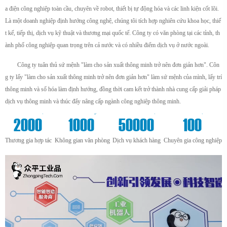
a điện công nghiệp toàn cầu, chuyên về robot, thiết bị tự động hóa và các linh kiện cốt lõi.
Là một doanh nghiệp định hướng công nghệ, chúng tôi tích hợp nghiên cứu khoa học, thiế
t kế, tiếp thị, dịch vụ kỹ thuật và thương mại quốc tế. Công ty có văn phòng tại các tỉnh, th
ành phố công nghiệp quan trọng trên cả nước và có nhiều điểm dịch vụ ở nước ngoài.
Công ty tuân thủ sứ mệnh "làm cho sản xuất thông minh trở nên đơn giản hơn". Côn
g ty lấy "làm cho sản xuất thông minh trở nên đơn giản hơn" làm sứ mệnh của mình, lấy trí
thông minh và số hóa làm định hướng, đồng thời cam kết trở thành nhà cung cấp giải pháp
dịch vụ thông minh và thúc đẩy nâng cấp ngành công nghiệp thông minh.
+
m²
+
+
2000
1000
50000
100
Thương gia hợp tác
Không gian văn phòng
Dịch vụ khách hàng
Chuyên gia công nghiệp