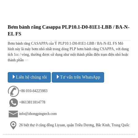
Bơm bánh răng Casappa PLP10.1-D0-81E1-LBB / BA-N-
EL FS
Bơm bánh răng CASAPPA của Ý PLP10.1-D0-81E1-LBB / BA-N-EL FS Mô
hình này là máy bơm nhỏ nhất trong dòng PLP bơm bánh răng CSAPPA, với dung
tích 1cc / vòng, thường được sử dụng như một thành phần điện trạm điện nhỏ hoặc
thành phần ···
Liên hệ chúng tôi
Tư vấn trên WhatsApp
+86 010-64225983
+8613811814778
info@zhongpingtech.com
26 biệt thự ở cộng đồng Liyuan, quận Triều Dương, Bắc Kinh, Trung Quốc