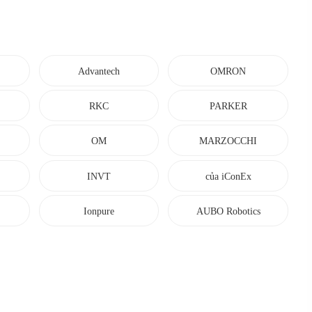
Advantech
OMRON
RKC
PARKER
OM
MARZOCCHI
INVT
của iConEx
ER
Ionpure
AUBO Robotics