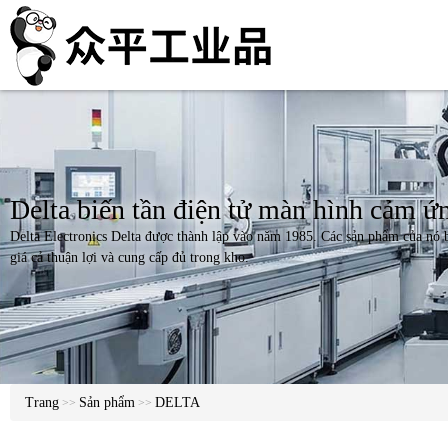
Delta biến tần điện tử màn hình cảm 
Delta Electronics Delta được thành lập vào năm 1985. Các sản phẩm của nó 
giá cả thuận lợi và cung cấp đủ trong kho.
Trang
Sản phẩm
DELTA
>>
>>