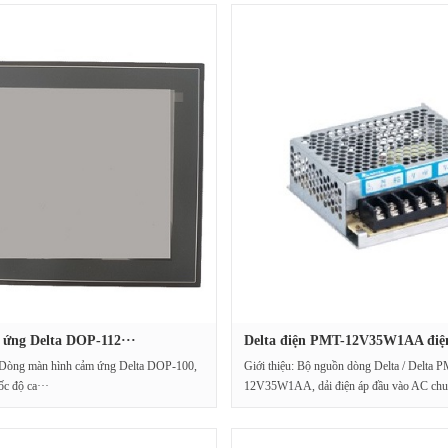
ứng Delta DOP-112···
Delta điện PMT-12V35W1AA điện
t: Dòng màn hình cảm ứng Delta DOP-100,
Giới thiệu: Bộ nguồn dòng Delta / Delta
ốc độ ca···
12V35W1AA, dải điện áp đầu vào AC chun