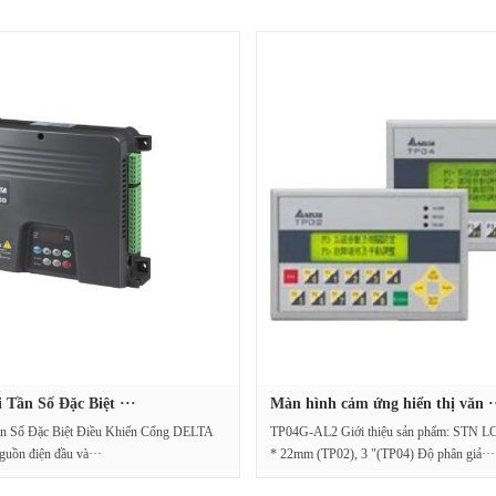
 Tần Số Đặc Biệt ···
Màn hình cảm ứng hiển thị văn ·
n Số Đặc Biệt Điều Khiển Cổng DELTA
TP04G-AL2 Giới thiệu sản phẩm: STN LC
n điện đầu và···
* 22mm (TP02), 3 "(TP04) Độ phân giả···