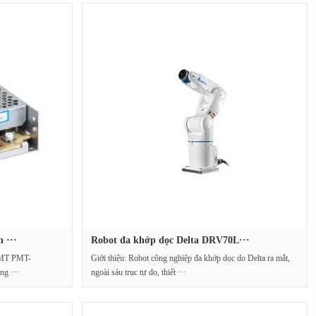
 ···
Robot đa khớp dọc Delta DRV70L···
 PMT PMT-
Giới thiệu: Robot công nghiệp đa khớp dọc do Delta ra mắt,
g ···
ngoài sáu trục tự do, thiết ···