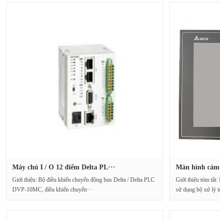
Máy chủ I / O 12 điểm Delta PL···
Màn hình cảm 
Giới thiệu: Bộ điều khiển chuyển động bus Delta / Delta PLC
Giới thiệu tóm tắ
DVP-10MC, điều khiển chuyển···
sử dụng bộ xử lý t