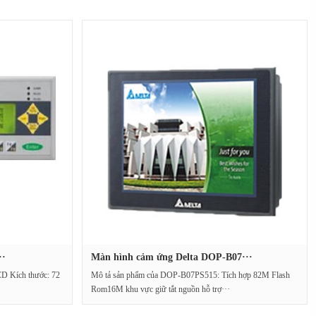
··
Màn hình cảm ứng Delta DOP-B07···
D Kích thước: 72
Mô tả sản phẩm của DOP-B07PS515: Tích hợp 82M Flash
Rom16M khu vực giữ tắt nguồn hỗ trợ···