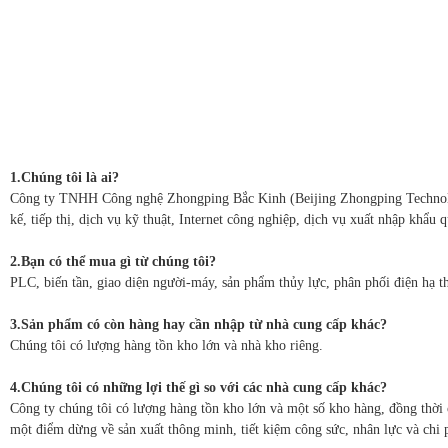
1.Chúng tôi là ai?
Công ty TNHH Công nghệ Zhongping Bắc Kinh (Beijing Zhongping Technology 
kế, tiếp thị, dịch vụ kỹ thuật, Internet công nghiệp, dịch vụ xuất nhập khẩu 
2.Bạn có thể mua gì từ chúng tôi?
PLC, biến tần, giao diện người-máy, sản phẩm thủy lực, phân phối điện hạ th
3.Sản phẩm có còn hàng hay cần nhập từ nhà cung cấp khác?
Chúng tôi có lượng hàng tồn kho lớn và nhà kho riêng.
4.Chúng tôi có những lợi thế gì so với các nhà cung cấp khác?
Công ty chúng tôi có lượng hàng tồn kho lớn và một số kho hàng, đồng thời 
một điểm dừng về sản xuất thông minh, tiết kiệm công sức, nhân lực và chi 