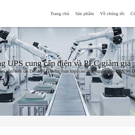
Trang chủ
Sản phẩm
Về chúng tôi
Cử
ứng UPS cung cấp điện và PLC giảm giá
bao gồm biến tần Delta, PLC Delta, màn hình cảm ứng, nguồn điện UPS, vv Đây 