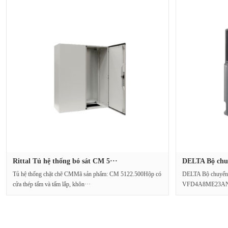
Rittal Tủ hệ thống bó sát CM 5···
DELTA Bộ chuyể
Tủ hệ thống chặt chẽ CMMã sản phẩm: CM 5122.500Hộp có
DELTA Bộ chuyển đ
cửa thép tấm và tấm lắp, khôn···
VFD4A8ME23ANSA
phaDòng···