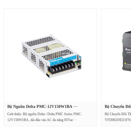
Bộ Nguồn Delta PMC-12V150W1BA ···
Bộ Chuyển Đổi
Giới thiệu: Bộ nguồn Delta / Delta PMC Series PMC-
Bộ Chuyển Đổi Tầ
12V150W1BA, dải đầu vào AC đa năng 85Vac···
VFD002DD21FNguồ