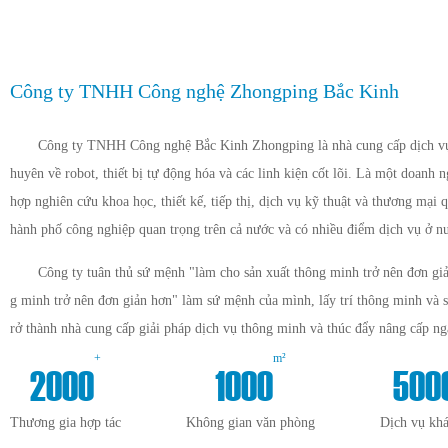
Công ty TNHH Công nghệ Zhongping Bắc Kinh
Công ty TNHH Công nghệ Bắc Kinh Zhongping là nhà cung cấp dịch vụ 
huyên về robot, thiết bị tự động hóa và các linh kiện cốt lõi. Là một doanh 
hợp nghiên cứu khoa học, thiết kế, tiếp thị, dịch vụ kỹ thuật và thương mại q
hành phố công nghiệp quan trọng trên cả nước và có nhiều điểm dịch vụ ở n
Công ty tuân thủ sứ mệnh "làm cho sản xuất thông minh trở nên đơn giả
g minh trở nên đơn giản hơn" làm sứ mệnh của mình, lấy trí thông minh và 
rở thành nhà cung cấp giải pháp dịch vụ thông minh và thúc đẩy nâng cấp n
+
m²
2000
1000
500
Thương gia hợp tác
Không gian văn phòng
Dịch vụ kh