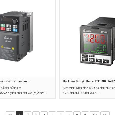
n đổi tần số tin···
Bộ Điều Nhiệt Delta DT330CA-02
ổi tần số tinh tế
Giới thiệu: Màn hình LCD bộ điều nhiệt
ANguồn điện đầu vào (V)230V 3
* 72, điện trở Pt / đầu vào c···