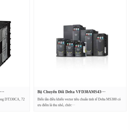
···
Bộ Chuyển Đổi Delta VFD38AMS43···
 dòng DT330CA, 72
Biến tần điều khiển vector tiêu chuẩn tinh tế Delta MS300 có
ưu điểm là thu nhỏ, chức···