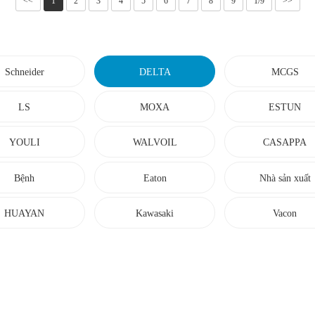
<<
1
2
3
4
5
6
7
8
9
1/9
>>
Schneider
DELTA
MCGS
LS
MOXA
ESTUN
YOULI
WALVOIL
CASAPPA
Bệnh
Eaton
Nhà sản xuất
SCHNEEBERG
HUAYAN
Kawasaki
Vacon