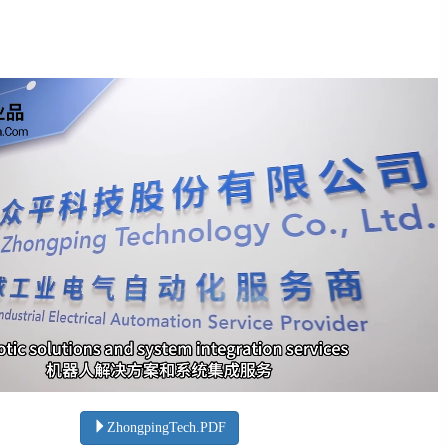
ZhongpingTech.PDF