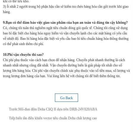
khi có thể lưu kho.
3) Ít nhất 2 người trong bộ phận hậu cần sẽ kiểm tra chéo hàng hóa cần gửi trước khi giao
hàng.
9.Bạn có thể đảm bảo việc giao sản phẩm của bạn an toàn và đáng tin cậy không?
Có, chúng tôi tuân thủ nghiêm ngặt tiêu chuẩn đóng gói quốc tế. Chúng tôi cũng sử dụng
bao bì đặc biệt cho hàng hóa nguy hiểm và vận chuyển lạnh cho các mặt hàng có yêu cầu
về nhiệt độ. Bao bì hàng hóa đặc biệt và yêu cầu bao bì tiêu chuẩn hàng hóa thông thường
có thể phát sinh thêm chi phí.
10.Phí vận chuyển thì sao?
Chi phí phụ thuộc vào cách bạn chọn để nhận hàng. Chuyển phát nhanh thường là cách
nhanh nhất nhưng cũng đắt nhất. Vận chuyển đường biển là giải pháp tốt nhất cho số
lượng lớn hàng hóa. Chi phí vận chuyển chính xác phụ thuộc vào số tiền mua, số lượng và
trọng lượng đơn hàng của bạn. Vui lòng liên hệ với chúng tôi để biết thêm thông tin.
Go Back
Trước:
Mô-đun đệm Delta CliQ II dựa trên DRB-24V020ABA
Tiếp:
biến tần điều khiển vector tiêu chuẩn Delta chất lượng cao