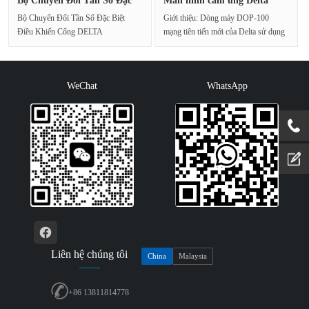
Bộ Chuyển Đổi Tần Số Đặc
Màn hình cảm ứng Delta
Biệt ···
DOP-107···
Bộ Chuyển Đổi Tần Số Đặc Biệt
Giới thiệu: Dòng máy DOP-100
Điều Khiển Cổng DELTA
mạng tiên tiến mới của Delta sử dụng
VFD002DD21FNguồn điện đầu
bộ xử lý tốc độ c···
và···
WeChat
WhatsApp
Liên hệ chúng tôi
China
Malaysia
+86 13811814778