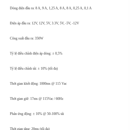
Dòng điện đầu ra: 8 A, 9 A, 1,25 A, 8 A, 8 A, 0,25 A, 0,1 A
Điện áp đầu ra: 12V, 12V, 5V, 3.3V, 5V, -5V, -12V
Công suất đầu ra: 350W
Tỷ lệ điều chỉnh điện áp dòng: ± 0,5%
Tỷ lệ điều chỉnh tải: ± 10% (tối đa)
Thời gian khởi động: 1000ms @ 115 Vac
Thời gian giữ: 17ms @ 115Vac / 60Hz
Phản ứng động: ± 10% @ 50-100% tải
Thời gian tăng: 20ms (tối đa)