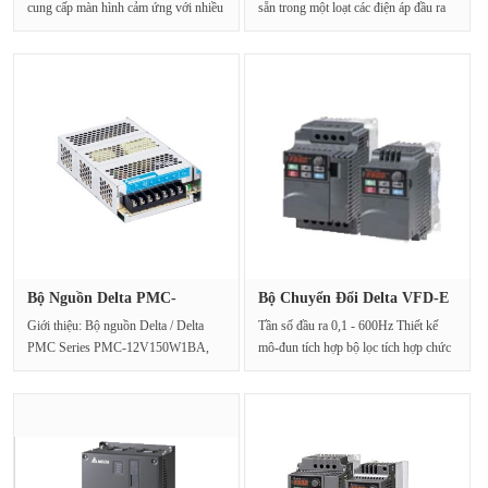
cung cấp màn hình cảm ứng với nhiều
sẵn trong một loạt các điện áp đầu ra
kích cỡ và màu sắc···
định mức ···
Bộ Nguồn Delta PMC-
Bộ Chuyển Đổi Delta VFD-E
12V150W1BA ···
Tích···
Giới thiệu: Bộ nguồn Delta / Delta
Tần số đầu ra 0,1 - 600Hz Thiết kế
PMC Series PMC-12V150W1BA,
mô-đun tích hợp bộ lọc tích hợp chức
dải đầu vào AC đa năng 85Vac···
năng PLC nhỏ···