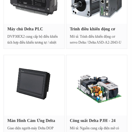
Máy chủ Delta PLC
Trình điều khiển động cơ
DVP20EX200R ···
servo···
DVP30EX2 cung cấp bộ điều khiển
Mô tả: Trình điều khiển động cơ
tích hợp điều khiển tương tự / nhiệt
servo Delta / Delta ASD-A2-2043-U
độ, 16-bit3AI /···
Điều khiển chuyển độ···
Màn Hình Cảm Ứng Delta
Công suất Delta PJH - 24
DOP-B03···
v300w···
Giao diện người-máy Delta DOP
Mô tả: Nguồn cung cấp điện mở có