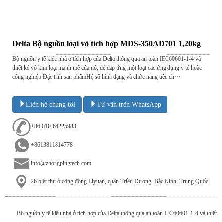
Delta Bộ nguồn loại vỏ tích hợp MDS-350AD701 1,20kg
Bộ nguồn y tế kiểu nhà ở tích hợp của Delta thông qua an toàn IEC60601-1-4 và
thiết kế vỏ kim loại mạnh mẽ của nó, để đáp ứng một loạt các ứng dụng y tế hoặc
công nghiệp.Đặc tính sản phẩmHệ số hình dạng và chức năng tiêu ch···
Liên hệ chúng tôi
Tư vấn trên WhatsApp
+86 010-64225983
+8613811814778
info@zhongpingtech.com
26 biệt thự ở cộng đồng Liyuan, quận Triều Dương, Bắc Kinh, Trung Quốc
Bộ nguồn y tế kiểu nhà ở tích hợp của Delta thông qua an toàn IEC60601-1-4 và thiết