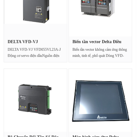
DELTA VFD-VJ
Biến tần vector Delta Điều
VFD055VL23A-J Độn···
khi···
DELTA VFD-VJ VFD055VL23A-J
Biến tần vector không cảm ứng thông
Động cơ servo điện dầuNguồn điện
minh, tinh tế, phổ quát Dòng VFD-
đầu vào (V)230V 3 phaDòng đ···
EL-W, kích thước n···