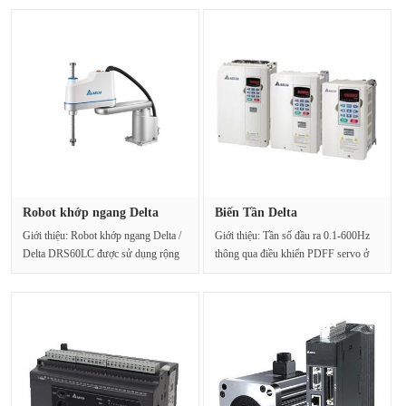
Robot khớp ngang Delta
Biến Tần Delta
DRS60LC···
VFD750V43C-2 32···
Giới thiệu: Robot khớp ngang Delta /
Giới thiệu: Tần số đầu ra 0.1-600Hz
Delta DRS60LC được sử dụng rộng
thông qua điều khiển PDFF servo ở
rãi trong điện tử ···
tốc độ 0, độ l···