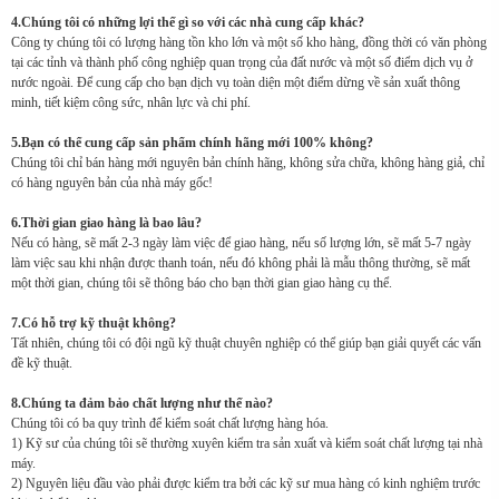
4.Chúng tôi có những lợi thế gì so với các nhà cung cấp khác?
Công ty chúng tôi có lượng hàng tồn kho lớn và một số kho hàng, đồng thời có văn phòng
tại các tỉnh và thành phố công nghiệp quan trọng của đất nước và một số điểm dịch vụ ở
nước ngoài. Để cung cấp cho bạn dịch vụ toàn diện một điểm dừng về sản xuất thông
minh, tiết kiệm công sức, nhân lực và chi phí.
5.Bạn có thể cung cấp sản phẩm chính hãng mới 100% không?
Chúng tôi chỉ bán hàng mới nguyên bản chính hãng, không sửa chữa, không hàng giả, chỉ
có hàng nguyên bản của nhà máy gốc!
6.Thời gian giao hàng là bao lâu?
Nếu có hàng, sẽ mất 2-3 ngày làm việc để giao hàng, nếu số lượng lớn, sẽ mất 5-7 ngày
làm việc sau khi nhận được thanh toán, nếu đó không phải là mẫu thông thường, sẽ mất
một thời gian, chúng tôi sẽ thông báo cho bạn thời gian giao hàng cụ thể.
7.Có hỗ trợ kỹ thuật không?
Tất nhiên, chúng tôi có đội ngũ kỹ thuật chuyên nghiệp có thể giúp bạn giải quyết các vấn
đề kỹ thuật.
8.Chúng ta đảm bảo chất lượng như thế nào?
Chúng tôi có ba quy trình để kiểm soát chất lượng hàng hóa.
1) Kỹ sư của chúng tôi sẽ thường xuyên kiểm tra sản xuất và kiểm soát chất lượng tại nhà
máy.
2) Nguyên liệu đầu vào phải được kiểm tra bởi các kỹ sư mua hàng có kinh nghiệm trước