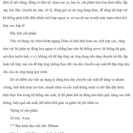
điện tử tiêu dùng, động cơ điện tử, nhựa cao su, bao bì, sản phẩm kim loại khóa điện, lắp
ráp, keo dán, chuyển tải, hàn, xử lý, đóng gói và các ứng dụng khác, dễ dàng kết hợp với
hệ thống phát triển điều khiển tích hợp ngoại vi, và sau đó tạo ra một máy trạm robot tích
hợp cao, hợp lý.
Đặc tính sản phẩm
Việc sử dụng các robot khớp ngang Delta có tính linh hoạt cao, tích hợp cao, cũng
như các bộ phận tự động hóa ngoại vi (chẳng hạn như hệ thống servo, hệ thống thị giác,
mô-đun tuyến tính, v.v.), không chỉ để đáp ứng các ứng dụng nền tảng chuyển tải độc lập
hoặc kết hợp, mà còn để đáp ứng những thay đổi của dây chuyền sản xuất để đáp ứng nhu
cầu của các ứng dụng quy trình.
Do ưu điểm của việc áp dụng tự động hóa dây chuyền sản xuất dễ dàng và nhanh
chóng, tính linh hoạt cao hơn, nhanh nhẹn và sản xuất thông minh có thể dần dần được
hiện thực hóa trong hệ thống sản xuất, từ đó phản ánh tự động hóa hiệu quả, nâng cao chất
lượng, hiệu quả sản xuất, tiết kiệm thời gian và giảm chi phí nhân sự.
Thông số sản phẩm
Số trục: 4 trục
* * Bán kính làm việc lớn: 600mm