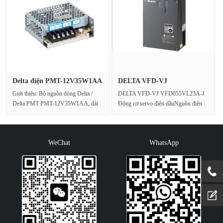
Delta điện PMT-12V35W1AA
DELTA VFD-VJ
điện ···
VFD055VL23A-J Độn···
Giới thiệu: Bộ nguồn dòng Delta /
DELTA VFD-VJ VFD055VL23A-J
Delta PMT PMT-12V35W1AA, dải
Động cơ servo điện dầuNguồn điện
điện áp đầu vào AC chung ···
đầu vào (V)230V 3 phaDòng đ···
WeChat
WhatsApp