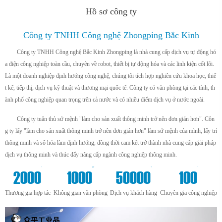
Hồ sơ công ty
Công ty TNHH Công nghệ Zhongping Bắc Kinh
Công ty TNHH Công nghệ Bắc Kinh Zhongping là nhà cung cấp dịch vụ tự động hó
a điện công nghiệp toàn cầu, chuyên về robot, thiết bị tự động hóa và các linh kiện cốt lõi.
Là một doanh nghiệp định hướng công nghệ, chúng tôi tích hợp nghiên cứu khoa học, thiế
t kế, tiếp thị, dịch vụ kỹ thuật và thương mại quốc tế. Công ty có văn phòng tại các tỉnh, th
ành phố công nghiệp quan trọng trên cả nước và có nhiều điểm dịch vụ ở nước ngoài.
Công ty tuân thủ sứ mệnh "làm cho sản xuất thông minh trở nên đơn giản hơn". Côn
g ty lấy "làm cho sản xuất thông minh trở nên đơn giản hơn" làm sứ mệnh của mình, lấy trí
thông minh và số hóa làm định hướng, đồng thời cam kết trở thành nhà cung cấp giải pháp
dịch vụ thông minh và thúc đẩy nâng cấp ngành công nghiệp thông minh.
+
m²
+
+
2000
1000
50000
100
Thương gia hợp tác
Không gian văn phòng
Dịch vụ khách hàng
Chuyên gia công nghiệp