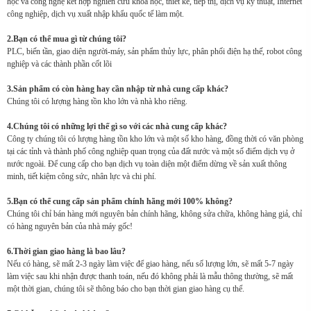
học và công nghệ kết hợp nghiên cứu khoa học, thiết kế, tiếp thị, dịch vụ kỹ thuật, Internet
công nghiệp, dịch vụ xuất nhập khẩu quốc tế làm một.
2.Bạn có thể mua gì từ chúng tôi?
PLC, biến tần, giao diện người-máy, sản phẩm thủy lực, phân phối điện hạ thế, robot công
nghiệp và các thành phần cốt lõi
3.Sản phẩm có còn hàng hay cần nhập từ nhà cung cấp khác?
Chúng tôi có lượng hàng tồn kho lớn và nhà kho riêng.
4.Chúng tôi có những lợi thế gì so với các nhà cung cấp khác?
Công ty chúng tôi có lượng hàng tồn kho lớn và một số kho hàng, đồng thời có văn phòng
tại các tỉnh và thành phố công nghiệp quan trọng của đất nước và một số điểm dịch vụ ở
nước ngoài. Để cung cấp cho bạn dịch vụ toàn diện một điểm dừng về sản xuất thông
minh, tiết kiệm công sức, nhân lực và chi phí.
5.Bạn có thể cung cấp sản phẩm chính hãng mới 100% không?
Chúng tôi chỉ bán hàng mới nguyên bản chính hãng, không sửa chữa, không hàng giả, chỉ
có hàng nguyên bản của nhà máy gốc!
6.Thời gian giao hàng là bao lâu?
Nếu có hàng, sẽ mất 2-3 ngày làm việc để giao hàng, nếu số lượng lớn, sẽ mất 5-7 ngày
làm việc sau khi nhận được thanh toán, nếu đó không phải là mẫu thông thường, sẽ mất
một thời gian, chúng tôi sẽ thông báo cho bạn thời gian giao hàng cụ thể.