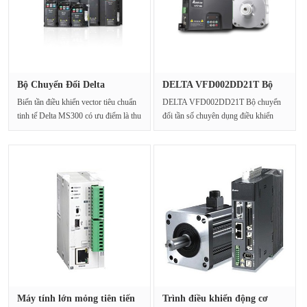
Bộ Chuyển Đổi Delta
DELTA VFD002DD21T Bộ
VFD38AMS43···
chuyển đổ···
Biến tần điều khiển vector tiêu chuẩn
DELTA VFD002DD21T Bộ chuyển
tinh tế Delta MS300 có ưu điểm là thu
đổi tần số chuyên dụng điều khiển
nhỏ, chức···
cổngNguồn điện đầu và···
Máy tính lớn mỏng tiên tiến
Trình điều khiển động cơ