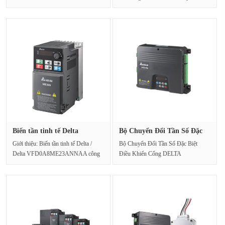
Delta, có thể kế···
định mức ···
Biến tần tinh tế Delta
Bộ Chuyển Đổi Tần Số Đặc
VFD0A8M···
Biệt ···
Giới thiệu: Biến tần tinh tế Delta /
Bộ Chuyển Đổi Tần Số Đặc Biệt
Delta VFD0A8ME23ANNAA công
Điều Khiển Cổng DELTA
suất động cơ 0,1kW, công ···
VFD002DD21FNguồn điện đầu
và···