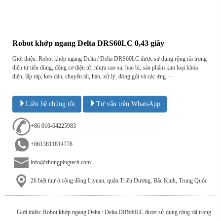
Robot khớp ngang Delta DRS60LC 0,43 giây
Giới thiệu: Robot khớp ngang Delta / Delta DRS60LC được sử dụng rộng rãi trong
điện tử tiêu dùng, động cơ điện tử, nhựa cao su, bao bì, sản phẩm kim loại khóa
điện, lắp ráp, keo dán, chuyển tải, hàn, xử lý, đóng gói và các ứng ···
Liên hệ chúng tôi
Tư vấn trên WhatsApp
+86 010-64225983
+8613811814778
info@zhongpingtech.com
26 biệt thự ở cộng đồng Liyuan, quận Triều Dương, Bắc Kinh, Trung Quốc
Giới thiệu: Robot khớp ngang Delta / Delta DRS60LC được sử dụng rộng rãi trong