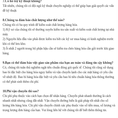
7.Có hỗ trợ kỹ thuật không?
Tất nhiên, chúng tôi có đội ngũ kỹ thuật chuyên nghiệp có thể giúp bạn giải quyết các vấn
đề kỹ thuật.
8.Chúng ta đảm bảo chất lượng như thế nào?
Chúng tôi có ba quy trình để kiểm soát chất lượng hàng hóa.
1) Kỹ sư của chúng tôi sẽ thường xuyên kiểm tra sản xuất và kiểm soát chất lượng tại nhà
máy.
2) Nguyên liệu đầu vào phải được kiểm tra bởi các kỹ sư mua hàng có kinh nghiệm trước
khi có thể lưu kho.
3) Ít nhất 2 người trong bộ phận hậu cần sẽ kiểm tra chéo hàng hóa cần gửi trước khi giao
hàng.
9.Bạn có thể đảm bảo việc giao sản phẩm của bạn an toàn và đáng tin cậy không?
Có, chúng tôi tuân thủ nghiêm ngặt tiêu chuẩn đóng gói quốc tế. Chúng tôi cũng sử dụng
bao bì đặc biệt cho hàng hóa nguy hiểm và vận chuyển lạnh cho các mặt hàng có yêu cầu
về nhiệt độ. Bao bì hàng hóa đặc biệt và yêu cầu bao bì tiêu chuẩn hàng hóa thông thường
có thể phát sinh thêm chi phí.
10.Phí vận chuyển thì sao?
Chi phí phụ thuộc vào cách bạn chọn để nhận hàng. Chuyển phát nhanh thường là cách
nhanh nhất nhưng cũng đắt nhất. Vận chuyển đường biển là giải pháp tốt nhất cho số
lượng lớn hàng hóa. Chi phí vận chuyển chính xác phụ thuộc vào số tiền mua, số lượng và
trọng lượng đơn hàng của bạn. Vui lòng liên hệ với chúng tôi để biết thêm thông tin.