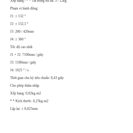
Xếp hạng / * * Tải trọng tối đa: 5 / 12kg
Phạm vi hành động:
J1: ± 132 °
J2: ± 152,5 °
J3: 200 / 420mm
J4: ± 360 °
Tốc độ cao nhất
J1 + J2: 7100mm / giây
J3: 1180mm / giây
J4: 1025 ° / s
Thời gian chu kỳ tiêu chuẩn: 0,43 giây
Cho phép thâm nhập
Xếp hạng: 0,02kg-m2
* * Kích thước: 0,25kg-m2
Lặp lại: ± 0,025mm