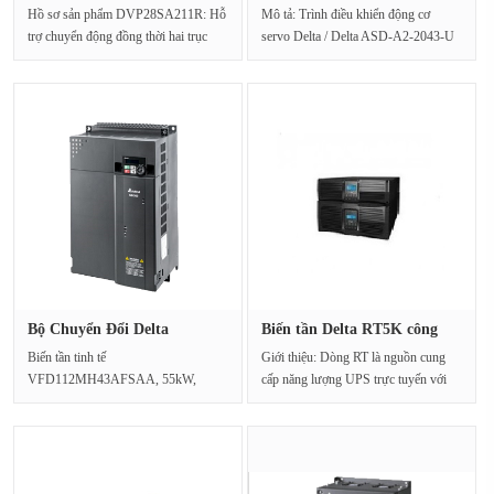
De···
servo···
Hồ sơ sản phẩm DVP28SA211R: Hỗ
Mô tả: Trình điều khiển động cơ
trợ chuyển động đồng thời hai trục
servo Delta / Delta ASD-A2-2043-U
(nội suy tuyến tín···
Điều khiển chuyển độ···
Bộ Chuyển Đổi Delta
Biến tần Delta RT5K công
VFD112MH43···
suất ···
Biến tần tinh tế
Giới thiệu: Dòng RT là nguồn cung
VFD112MH43AFSAA, 55kW,
cấp năng lượng UPS trực tuyến với
460V / ba pha, 112A, kiểu tiêu chuẩn,
công nghệ khung ch···
Loại mở IP20 /···