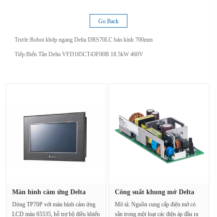
Go Back
Trước:
Robot khớp ngang Delta DRS70LC bán kính 700mm
Tiếp:
Biến Tần Delta VFD185CT43F00B 18.5kW 460V
Màn hình cảm ứng Delta
Công suất khung mở Delta
TP70P-3···
PJ-12···
Dòng TP70P với màn hình cảm ứng
Mô tả: Nguồn cung cấp điện mở có
LCD màu 65535, hỗ trợ bộ điều khiển
sẵn trong một loạt các điện áp đầu ra