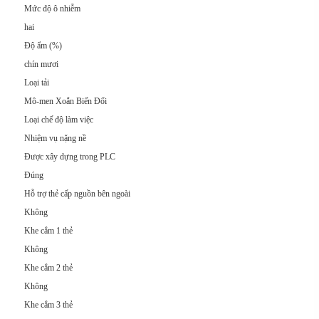
Mức độ ô nhiễm
hai
Độ ẩm (%)
chín mươi
Loại tải
Mô-men Xoắn Biến Đổi
Loại chế độ làm việc
Nhiệm vụ nặng nề
Được xây dựng trong PLC
Đúng
Hỗ trợ thẻ cấp nguồn bên ngoài
Không
Khe cắm 1 thẻ
Không
Khe cắm 2 thẻ
Không
Khe cắm 3 thẻ