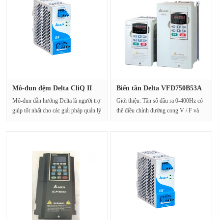
Mô-đun đệm Delta CliQ II
Biến tần Delta VFD750B53A
dựa t···
Modb···
Mô-đun dẫn hướng Delta là người trợ
Giới thiệu: Tần số đầu ra 0-400Hz có
giúp tốt nhất cho các giải pháp quản lý
thể điều chỉnh đường cong V / F và
điện ···
tần số chí···