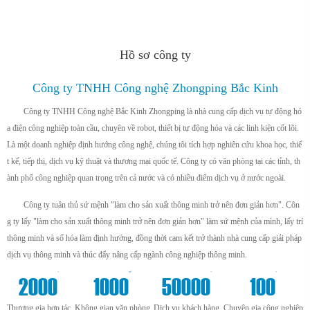
Hồ sơ công ty
Công ty TNHH Công nghệ Zhongping Bắc Kinh
Công ty TNHH Công nghệ Bắc Kinh Zhongping là nhà cung cấp dịch vụ tự động hó
a điện công nghiệp toàn cầu, chuyên về robot, thiết bị tự động hóa và các linh kiện cốt lõi.
Là một doanh nghiệp định hướng công nghệ, chúng tôi tích hợp nghiên cứu khoa học, thiế
t kế, tiếp thị, dịch vụ kỹ thuật và thương mại quốc tế. Công ty có văn phòng tại các tỉnh, th
ành phố công nghiệp quan trọng trên cả nước và có nhiều điểm dịch vụ ở nước ngoài.
Công ty tuân thủ sứ mệnh "làm cho sản xuất thông minh trở nên đơn giản hơn". Côn
g ty lấy "làm cho sản xuất thông minh trở nên đơn giản hơn" làm sứ mệnh của mình, lấy trí
thông minh và số hóa làm định hướng, đồng thời cam kết trở thành nhà cung cấp giải pháp
dịch vụ thông minh và thúc đẩy nâng cấp ngành công nghiệp thông minh.
+
m²
+
+
2000
1000
50000
100
Thương gia hợp tác
Không gian văn phòng
Dịch vụ khách hàng
Chuyên gia công nghiệp