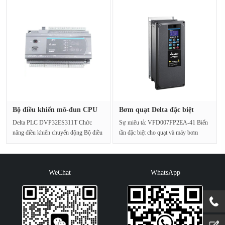
Bộ điều khiển mô-đun CPU
Bơm quạt Delta đặc biệt
Delta···
VFD007···
Delta PLC DVP32ES311T Chức
Sự miêu tả: VFD007FP2EA-41 Biến
năng điều khiển chuyển động Bộ điều
tần đặc biệt cho quạt và máy bơm
khiển mô-đun CPU máy t···
nước, công suất độ···
WeChat
WhatsApp