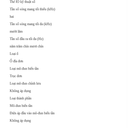
Thẻ IO kỹ thuật số
Tần số sóng mang tối thiểu (kHz)
hai
Tần số sóng mang tối đa (kHz)
mười lăm
Tần số đầu ra tối đa (Hz)
năm trăm chín mươi chín
Loại ổ
Ổ đĩa đơn
Loại mô-đun biến tần
Trục đơn
Loại mô-đun chỉnh lưu
Không áp dụng
Loại thành phần
Mô-đun biến tần
Điện áp đầu vào mô-đun biến tần
Không áp dụng