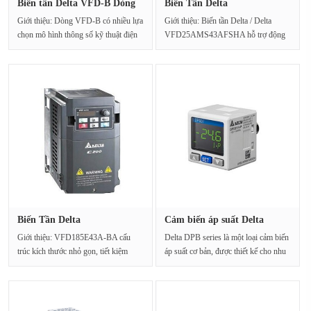
Biến tần Delta VFD-B Dòng
Biến Tần Delta
0-40···
VFD25AMS43AFSHA···
Giới thiệu: Dòng VFD-B có nhiều lựa
Giới thiệu: Biến tần Delta / Delta
chọn mô hình thông số kỹ thuật điện
VFD25AMS43AFSHA hỗ trợ động
áp xoay chiề···
cơ cảm ứng, điều khiển ···
Biến Tần Delta
Cảm biến áp suất Delta
VFD185E43A-BA 1···
DPB01P-···
Giới thiệu: VFD185E43A-BA cấu
Delta DPB series là một loại cảm biến
trúc kích thước nhỏ gọn, tiết kiệm
áp suất cơ bản, được thiết kế cho nhu
không gian hơn. Đượ···
cầu thực···