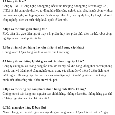
1.Chúng tôi là ai?
Công ty TNHH Công nghệ Zhongping Bắc Kinh (Beijing Zhongping Technology Co.,
LTD.) là nhà cung cấp dịch vụ tự động hóa điện công nghiệp toàn cầu, là một công ty khoa
học và công nghệ kết hợp nghiên cứu khoa học, thiết kế, tiếp thị, dịch vụ kỹ thuật, Internet
công nghiệp, dịch vụ xuất nhập khẩu quốc tế làm một.
2.Bạn có thể mua gì từ chúng tôi?
PLC, biến tần, giao diện người-máy, sản phẩm thủy lực, phân phối điện hạ thế, robot công
nghiệp và các thành phần cốt lõi
3.Sản phẩm có còn hàng hay cần nhập từ nhà cung cấp khác?
Chúng tôi có lượng hàng tồn kho lớn và nhà kho riêng.
4.Chúng tôi có những lợi thế gì so với các nhà cung cấp khác?
Công ty chúng tôi có lượng hàng tồn kho lớn và một số kho hàng, đồng thời có văn phòng
tại các tỉnh và thành phố công nghiệp quan trọng của đất nước và một số điểm dịch vụ ở
nước ngoài. Để cung cấp cho bạn dịch vụ toàn diện một điểm dừng về sản xuất thông
minh, tiết kiệm công sức, nhân lực và chi phí.
5.Bạn có thể cung cấp sản phẩm chính hãng mới 100% không?
Chúng tôi chỉ bán hàng mới nguyên bản chính hãng, không sửa chữa, không hàng giả, chỉ
có hàng nguyên bản của nhà máy gốc!
6.Thời gian giao hàng là bao lâu?
Nếu có hàng, sẽ mất 2-3 ngày làm việc để giao hàng, nếu số lượng lớn, sẽ mất 5-7 ngày