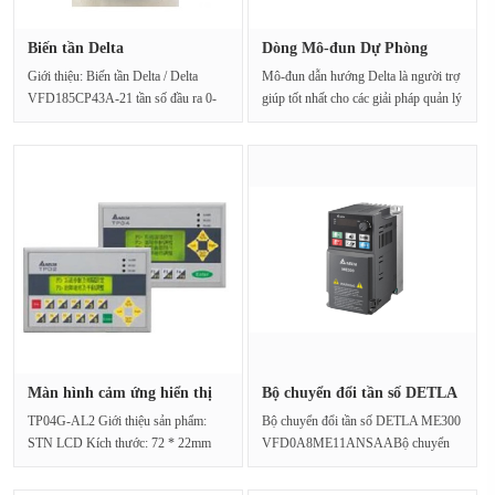
Biến tần Delta
Dòng Mô-đun Dự Phòng
VFD185CP43A-21 ···
Delta Cli···
Giới thiệu: Biến tần Delta / Delta
Mô-đun dẫn hướng Delta là người trợ
VFD185CP43A-21 tần số đầu ra 0-
giúp tốt nhất cho các giải pháp quản lý
400Hz, Modbus tích hợp (···
điện ···
Màn hình cảm ứng hiển thị
Bộ chuyển đổi tần số DETLA
văn ···
ME3···
TP04G-AL2 Giới thiệu sản phẩm:
Bộ chuyển đổi tần số DETLA ME300
STN LCD Kích thước: 72 * 22mm
VFD0A8ME11ANSAABộ chuyển
(TP02), 3 "(TP04) Độ phân giả···
đổi tần số tinh tế, 0,1kW, 11···