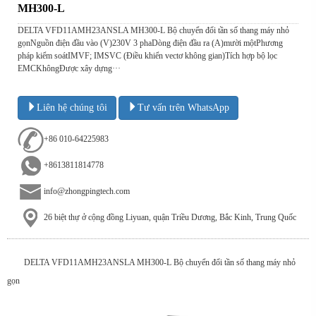
MH300-L
DELTA VFD11AMH23ANSLA MH300-L Bộ chuyển đổi tần số thang máy nhỏ
gọnNguồn điện đầu vào (V)230V 3 phaDòng điện đầu ra (A)mười mộtPhương
pháp kiểm soátIMVF; IMSVC (Điều khiển vectơ không gian)Tích hợp bộ lọc
EMCKhôngĐược xây dựng···
Liên hệ chúng tôi
Tư vấn trên WhatsApp
+86 010-64225983
+8613811814778
info@zhongpingtech.com
26 biệt thự ở cộng đồng Liyuan, quận Triều Dương, Bắc Kinh, Trung Quốc
DELTA VFD11AMH23ANSLA MH300-L Bộ chuyển đổi tần số thang máy nhỏ
gọn