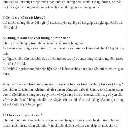
làm việc sau khi nhận được thanh toán, nếu đó không phải là mẫu thông thường, sẽ mất
một thời gian, chúng tôi sẽ thông báo cho bạn thời gian giao hàng cụ thể.
7.Có hỗ trợ kỹ thuật không?
Tất nhiên, chúng tôi có đội ngũ kỹ thuật chuyên nghiệp có thể giúp bạn giải quyết các vấn
đề kỹ thuật.
8.Chúng ta đảm bảo chất lượng như thế nào?
Chúng tôi có ba quy trình để kiểm soát chất lượng hàng hóa.
1) Kỹ sư của chúng tôi sẽ thường xuyên kiểm tra sản xuất và kiểm soát chất lượng tại nhà
máy.
2) Nguyên liệu đầu vào phải được kiểm tra bởi các kỹ sư mua hàng có kinh nghiệm trước
khi có thể lưu kho.
3) Ít nhất 2 người trong bộ phận hậu cần sẽ kiểm tra chéo hàng hóa cần gửi trước khi giao
hàng.
9.Bạn có thể đảm bảo việc giao sản phẩm của bạn an toàn và đáng tin cậy không?
Có, chúng tôi tuân thủ nghiêm ngặt tiêu chuẩn đóng gói quốc tế. Chúng tôi cũng sử dụng
bao bì đặc biệt cho hàng hóa nguy hiểm và vận chuyển lạnh cho các mặt hàng có yêu cầu
về nhiệt độ. Bao bì hàng hóa đặc biệt và yêu cầu bao bì tiêu chuẩn hàng hóa thông thường
có thể phát sinh thêm chi phí.
10.Phí vận chuyển thì sao?
Chi phí phụ thuộc vào cách bạn chọn để nhận hàng. Chuyển phát nhanh thường là cách
nhanh nhất nhưng cũng đắt nhất. Vận chuyển đường biển là giải pháp tốt nhất cho số