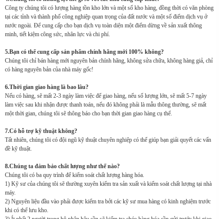
Công ty chúng tôi có lượng hàng tồn kho lớn và một số kho hàng, đồng thời có văn phòng
tại các tỉnh và thành phố công nghiệp quan trọng của đất nước và một số điểm dịch vụ ở
nước ngoài. Để cung cấp cho bạn dịch vụ toàn diện một điểm dừng về sản xuất thông
minh, tiết kiệm công sức, nhân lực và chi phí.
5.Bạn có thể cung cấp sản phẩm chính hãng mới 100% không?
Chúng tôi chỉ bán hàng mới nguyên bản chính hãng, không sửa chữa, không hàng giả, chỉ
có hàng nguyên bản của nhà máy gốc!
6.Thời gian giao hàng là bao lâu?
Nếu có hàng, sẽ mất 2-3 ngày làm việc để giao hàng, nếu số lượng lớn, sẽ mất 5-7 ngày
làm việc sau khi nhận được thanh toán, nếu đó không phải là mẫu thông thường, sẽ mất
một thời gian, chúng tôi sẽ thông báo cho bạn thời gian giao hàng cụ thể.
7.Có hỗ trợ kỹ thuật không?
Tất nhiên, chúng tôi có đội ngũ kỹ thuật chuyên nghiệp có thể giúp bạn giải quyết các vấn
đề kỹ thuật.
8.Chúng ta đảm bảo chất lượng như thế nào?
Chúng tôi có ba quy trình để kiểm soát chất lượng hàng hóa.
1) Kỹ sư của chúng tôi sẽ thường xuyên kiểm tra sản xuất và kiểm soát chất lượng tại nhà
máy.
2) Nguyên liệu đầu vào phải được kiểm tra bởi các kỹ sư mua hàng có kinh nghiệm trước
khi có thể lưu kho.