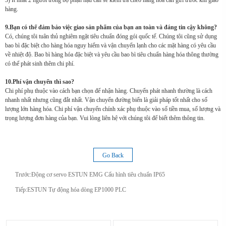
3) Ít nhất 2 người trong bộ phận hậu cần sẽ kiểm tra chéo hàng hóa cần gửi trước khi giao
hàng.
9.Bạn có thể đảm bảo việc giao sản phẩm của bạn an toàn và đáng tin cậy không?
Có, chúng tôi tuân thủ nghiêm ngặt tiêu chuẩn đóng gói quốc tế. Chúng tôi cũng sử dụng
bao bì đặc biệt cho hàng hóa nguy hiểm và vận chuyển lạnh cho các mặt hàng có yêu cầu
về nhiệt độ. Bao bì hàng hóa đặc biệt và yêu cầu bao bì tiêu chuẩn hàng hóa thông thường
có thể phát sinh thêm chi phí.
10.Phí vận chuyển thì sao?
Chi phí phụ thuộc vào cách bạn chọn để nhận hàng. Chuyển phát nhanh thường là cách
nhanh nhất nhưng cũng đắt nhất. Vận chuyển đường biển là giải pháp tốt nhất cho số
lượng lớn hàng hóa. Chi phí vận chuyển chính xác phụ thuộc vào số tiền mua, số lượng và
trọng lượng đơn hàng của bạn. Vui lòng liên hệ với chúng tôi để biết thêm thông tin.
Go Back
Trước:
Động cơ servo ESTUN EMG Cấu hình tiêu chuẩn IP65
Tiếp:
ESTUN Tự động hóa dòng EP1000 PLC