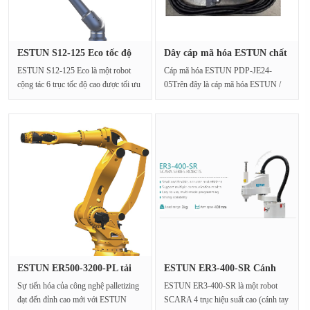
ESTUN S12-125 Eco tốc độ
Dây cáp mã hóa ESTUN chất
cao 6···
lượn···
ESTUN S12-125 Eco là một robot
Cáp mã hóa ESTUN PDP-JE24-
cộng tác 6 trục tốc độ cao được tối ưu
05Trên đây là cáp mã hóa ESTUN /
hóa đặc biệt ···
ESTUN: PDP-JE24-05, Đối với ···
ESTUN ER500-3200-PL tải
ESTUN ER3-400-SR Cánh
trọng ···
tay robo···
Sự tiến hóa của công nghệ palletizing
ESTUN ER3-400-SR là một robot
đạt đến đỉnh cao mới với ESTUN
SCARA 4 trục hiệu suất cao (cánh tay