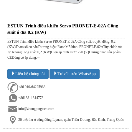
ESTUN Trình điều khiển Servo PRONET-E-02A Công
suất ổ đĩa 0.2 (KW)
ESTUN Trình điều khiển Servo PRONET-E-02A Công suất truyền động: 0,2
(KW)Tham số cơ bảnThương hiệu: EstonMô hình: PRONET-E-02ATùy chỉnh xử
lý: KhôngCông suất: 0,2 (KW)Điện áp định mức: 220 (V)Chứng nhận sản phẩm:
CEĐộng cơ áp dụng:···
Liên hệ chúng tôi
Tư vấn trên WhatsApp
+86 010-64225983
+8613811814778
info@zhongpingtech.com
26 biệt thự ở cộng đồng Liyuan, quận Triều Dương, Bắc Kinh, Trung Quốc