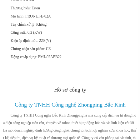
Tham số cơ bản
Thương hiệu: Eston
Mô hình: PRONET-E-02A
Tùy chỉnh xử lý: Không
Công suất: 0,2 (KW)
Điện áp định mức: 220 (V)
Chứng nhận sản phẩm: CE
Động cơ áp dụng: EMJ-02APB22
Hồ sơ công ty
Công ty TNHH Công nghệ Zhongping Bắc Kinh
Công ty TNHH Công nghệ Bắc Kinh Zhongping là nhà cung cấp dịch vụ tự động hó
a điện công nghiệp toàn cầu, chuyên về robot, thiết bị tự động hóa và các linh kiện cốt lõi.
Là một doanh nghiệp định hướng công nghệ, chúng tôi tích hợp nghiên cứu khoa học, thiế
t kế, tiếp thị, dịch vụ kỹ thuật và thương mại quốc tế. Công ty có văn phòng tại các tỉnh, th