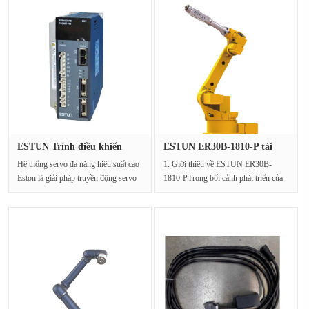
ESTUN Trình điều khiển
ESTUN ER30B-1810-P tải
Servo P···
trọng n···
Hệ thống servo đa năng hiệu suất cao
1. Giới thiệu về ESTUN ER30B-
Eston là giải pháp truyền động servo
1810-PTrong bối cảnh phát triển của
tối ưu cho c···
tự động hóa nhà máy, ···