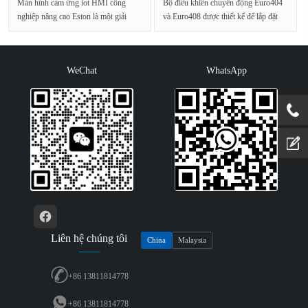
Màn hình cảm ứng iot HMI công
Bộ điều khiển chuyển động Euro404
nghiệp nâng cao Eston là một giải
và Euro408 được thiết kế để lắp đặt
pháp sáng tạo và hoàn···
thiết bị v···
WeChat
WhatsApp
Liên hệ chúng tôi
China
Malaysia
+86 13811814778
+86 13811814778