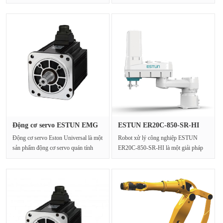
ER500-3200-PL, mộ···
robot lắp ráp tuân thủ ···
Động cơ servo ESTUN EMG
ESTUN ER20C-850-SR-HI
Cấu hì···
Robot xử···
Động cơ servo Eston Universal là một
Robot xử lý công nghiệp ESTUN
sản phẩm động cơ servo quán tính
ER20C-850-SR-HI là một giải pháp
lớn, có độ chí···
hiệu suất cao được phát···