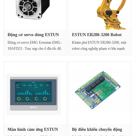
Động cơ servo dòng ESTUN
ESTUN ER280-3200 Robot
EMG E···
công ng···
Động cơ servo EMG Estonian EMG-
Khám phá ESTUN ER280-3200, một
10AFD21· Trục nạp cho ổ đĩa tốc độ
robot công nghiệp phạm vi lớn mạnh
cao của các máy mó···
mẽ được thiết kế cho···
Màn hình cảm ứng ESTUN
Bộ điều khiển chuyển động
HMI ESV···
ESTU···