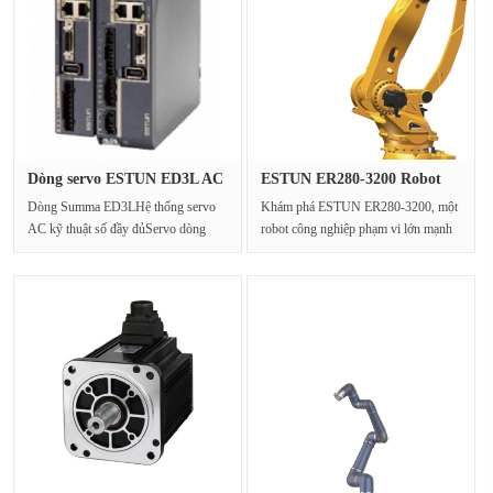
Dòng servo ESTUN ED3L AC
ESTUN ER280-3200 Robot
ED3L-···
công ng···
Dòng Summa ED3LHệ thống servo
Khám phá ESTUN ER280-3200, một
AC kỹ thuật số đầy đủServo dòng
robot công nghiệp phạm vi lớn mạnh
ED3L là Eston dựa trên S···
mẽ được thiết kế cho···