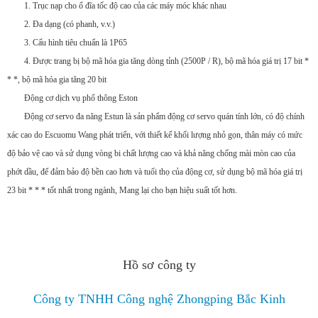
1. Trục nạp cho ổ đĩa tốc độ cao của các máy móc khác nhau
2. Đa dạng (có phanh, v.v.)
3. Cấu hình tiêu chuẩn là 1P65
4. Được trang bị bộ mã hóa gia tăng dòng tỉnh (2500P / R), bộ mã hóa giá trị 17 bit *
* *, bộ mã hóa gia tăng 20 bit
Động cơ dịch vụ phổ thông Eston
Động cơ servo đa năng Estun là sản phẩm động cơ servo quán tính lớn, có độ chính
xác cao do Escuomu Wang phát triển, với thiết kế khối lượng nhỏ gọn, thân máy có mức
độ bảo vệ cao và sử dụng vòng bi chất lượng cao và khả năng chống mài mòn cao của
phớt dầu, để đảm bảo độ bền cao hơn và tuổi thọ của động cơ, sử dụng bộ mã hóa giá trị
23 bit * * * tốt nhất trong ngành, Mang lại cho bạn hiệu suất tốt hơn.
Hồ sơ công ty
Công ty TNHH Công nghệ Zhongping Bắc Kinh