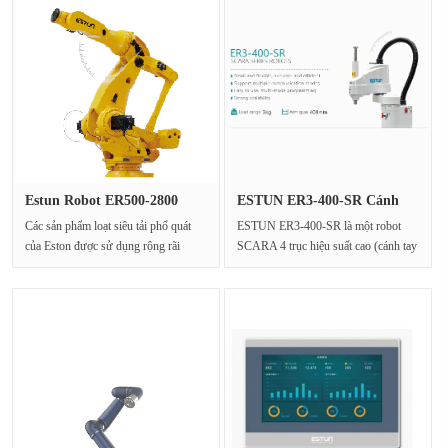
Estun Robot ER500-2800
ESTUN ER3-400-SR Cánh
Định vị···
tay robo···
Các sản phẩm loạt siêu tải phổ quát
ESTUN ER3-400-SR là một robot
của Eston được sử dụng rộng rãi
SCARA 4 trục hiệu suất cao (cánh tay
trong các ứng ···
robot lắp ráp tuân thủ ···