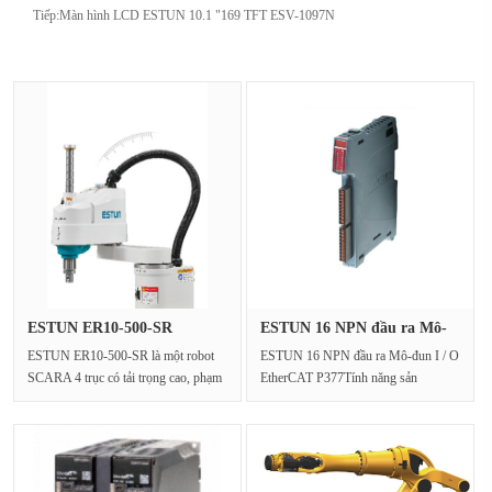
Tiếp:
Màn hình LCD ESTUN 10.1 "169 TFT ESV-1097N
ESTUN ER10-500-SR
ESTUN 16 NPN đầu ra Mô-
SCARA Robot ···
đun I /···
ESTUN ER10-500-SR là một robot
ESTUN 16 NPN đầu ra Mô-đun I / O
SCARA 4 trục có tải trọng cao, phạm
EtherCAT P377Tính năng sản
vi mở rộng được xây ···
phẩm:Mô-đun đầu vào kỹ thu···