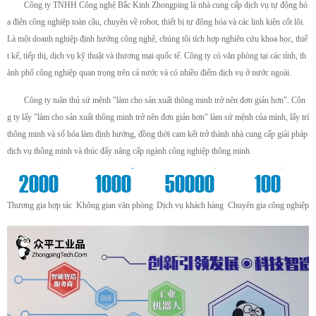
Công ty TNHH Công nghệ Bắc Kinh Zhongping là nhà cung cấp dịch vụ tự động hó
a điện công nghiệp toàn cầu, chuyên về robot, thiết bị tự động hóa và các linh kiện cốt lõi.
Là một doanh nghiệp định hướng công nghệ, chúng tôi tích hợp nghiên cứu khoa học, thiế
t kế, tiếp thị, dịch vụ kỹ thuật và thương mại quốc tế. Công ty có văn phòng tại các tỉnh, th
ành phố công nghiệp quan trọng trên cả nước và có nhiều điểm dịch vụ ở nước ngoài.
Công ty tuân thủ sứ mệnh "làm cho sản xuất thông minh trở nên đơn giản hơn". Côn
g ty lấy "làm cho sản xuất thông minh trở nên đơn giản hơn" làm sứ mệnh của mình, lấy trí
thông minh và số hóa làm định hướng, đồng thời cam kết trở thành nhà cung cấp giải pháp
dịch vụ thông minh và thúc đẩy nâng cấp ngành công nghiệp thông minh.
+
m²
+
+
2000
1000
50000
100
Thương gia hợp tác
Không gian văn phòng
Dịch vụ khách hàng
Chuyên gia công nghiệp