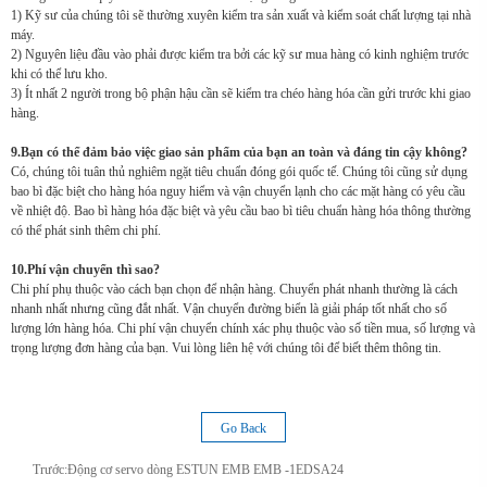
1) Kỹ sư của chúng tôi sẽ thường xuyên kiểm tra sản xuất và kiểm soát chất lượng tại nhà
máy.
2) Nguyên liệu đầu vào phải được kiểm tra bởi các kỹ sư mua hàng có kinh nghiệm trước
khi có thể lưu kho.
3) Ít nhất 2 người trong bộ phận hậu cần sẽ kiểm tra chéo hàng hóa cần gửi trước khi giao
hàng.
9.Bạn có thể đảm bảo việc giao sản phẩm của bạn an toàn và đáng tin cậy không?
Có, chúng tôi tuân thủ nghiêm ngặt tiêu chuẩn đóng gói quốc tế. Chúng tôi cũng sử dụng
bao bì đặc biệt cho hàng hóa nguy hiểm và vận chuyển lạnh cho các mặt hàng có yêu cầu
về nhiệt độ. Bao bì hàng hóa đặc biệt và yêu cầu bao bì tiêu chuẩn hàng hóa thông thường
có thể phát sinh thêm chi phí.
10.Phí vận chuyển thì sao?
Chi phí phụ thuộc vào cách bạn chọn để nhận hàng. Chuyển phát nhanh thường là cách
nhanh nhất nhưng cũng đắt nhất. Vận chuyển đường biển là giải pháp tốt nhất cho số
lượng lớn hàng hóa. Chi phí vận chuyển chính xác phụ thuộc vào số tiền mua, số lượng và
trọng lượng đơn hàng của bạn. Vui lòng liên hệ với chúng tôi để biết thêm thông tin.
Go Back
Trước:
Động cơ servo dòng ESTUN EMB EMB -1EDSA24