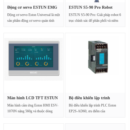
Động cơ servo ESTUN EMG
ESTUN S5-90 Pro Robot
Cấu hì···
công ngh···
Động cơ servo Eston Universal là một
ESTUN S5-90 Pro: Giải pháp robot 6
sản phẩm động cơ servo quán tính
trục chính xác để phân phối và niêm
lớn, có độ chí···
phongESTUN S5-90 P···
Màn hình LCD TFT ESTUN
Bộ điều khiển lập trình
ESV-107···
ESTUN ···
Màn hình cảm ứng Eston HMI ESV-
Bộ điều khiển lập trình PLC Eston
1070N nặng 560g và thuộc dòng
EP2S-AD60, ưu điểm của
ESV màn hình cảm ứng iot HM···
dòng:Eston PLC Bộ điều khiển···