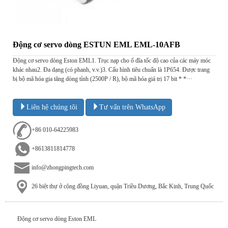
Động cơ servo dòng ESTUN EML EML-10AFB
Động cơ servo dòng Eston EML1. Trục nạp cho ổ đĩa tốc độ cao của các máy móc
khác nhau2. Đa dạng (có phanh, v.v.)3. Cấu hình tiêu chuẩn là 1P654. Được trang
bị bộ mã hóa gia tăng dòng tỉnh (2500P / R), bộ mã hóa giá trị 17 bit * *···
Liên hệ chúng tôi
Tư vấn trên WhatsApp
+86 010-64225983
+8613811814778
info@zhongpingtech.com
26 biệt thự ở cộng đồng Liyuan, quận Triều Dương, Bắc Kinh, Trung Quốc
Động cơ servo dòng Eston EML