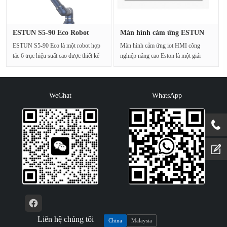
ESTUN S5-90 Eco Robot
Màn hình cảm ứng ESTUN
công ngh···
HMI ESV···
ESTUN S5-90 Eco là một robot hợp
Màn hình cảm ứng iot HMI công
tác 6 trục hiệu suất cao được thiết kế
nghiệp nâng cao Eston là một giải
để cách mạng···
pháp sáng tạo và hoàn···
WeChat
WhatsApp
Liên hệ chúng tôi
China
Malaysia