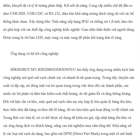
điểm, khuyết tật và tỷ lệ tương phản thấp. Kết nối đa năng: Cung cấp nhiều chế độ đầu ra
như USB-HID, USB-CDC và RS-232, đảm bảo khả năng tương thích rộng rãi với các hệ
thống khác nhau. Xây dựng bền: Tính năng xếp hạng IP42 và chống rơi 1,8 mét, làm cho
nó phù hợp với các thiết lập công nghiệp khắc nghiệt. Giao diện thân thiện với người dùng:
Được trang bị chỉ báo LED, máy rung và máy rung để phản hồi trạng thái rõ ràng.
Ứng dụng và lợi ích công nghiệp:
HIKROBOT MV-IDH2000/03SR/03WN/U tìm thấy ứng dụng trong nhiều kịch bản
công nghiệp nơi quét mã vạch chính xác và nhanh là rất quan trọng. Trong dây chuyền sản
xuất và lắp ráp, nó đóng một vai trò quan trọng trong việc theo dõi các thành phần, xác
minh các bộ phận và đảm bảo kiểm soát chất lượng, do đó giảm lỗi và tăng thông lượng.
Đối với hậu cần và kho, máy quét mã vạch cầm tay này hợp lý hóa quản lý hàng tồn kho,
thực hiện đơn đặt hàng và theo dõi lô hàng, tối ưu hóa hiệu quả hoạt động và độ chính xác.
Trong lĩnh vực bán lẻ, nó có thể được sử dụng để kiểm tra giá, cập nhật hàng tồn kho và
các ứng dụng dịch vụ khách hàng, nâng cao trải nghiệm mua sắm tổng thể. Khả năng xử
lý các loại mã vạch đa dạng, bao gồm mã DPM (Direct Part Mark) trong một số mô hình