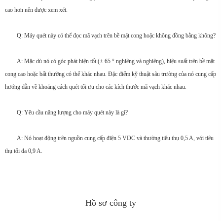
cao hơn nên được xem xét.
Q: Máy quét này có thể đọc mã vạch trên bề mặt cong hoặc không đồng bằng không?
A: Mặc dù nó có góc phát hiện tốt (± 65 ° nghiêng và nghiêng), hiệu suất trên bề mặt
cong cao hoặc bất thường có thể khác nhau. Đặc điểm kỹ thuật sâu trường của nó cung cấp
hướng dẫn về khoảng cách quét tối ưu cho các kích thước mã vạch khác nhau.
Q: Yêu cầu năng lượng cho máy quét này là gì?
A: Nó hoạt động trên nguồn cung cấp điện 5 VDC và thường tiêu thụ 0,5 A, với tiêu
thụ tối đa 0,9 A.
Hồ sơ công ty