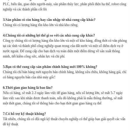
PLC, biến tần, giao diện người-máy, sản phẩm thủy lực, phân phối điện hạ thế, robot công
nghiệp và các thành phần cốt lõi
3.Sản phẩm có còn hàng hay cần nhập từ nhà cung cấp khác?
Chúng tôi có lượng hàng tồn kho lớn và nhà kho riêng.
4.Chúng tôi có những lợi thế gì so với các nhà cung cấp khác?
Công ty chúng tôi có lượng hàng tồn kho lớn và một số kho hàng, đồng thời có văn phòng
tại các tỉnh và thành phố công nghiệp quan trọng của đất nước và một số điểm dịch vụ ở
nước ngoài. Để cung cấp cho bạn dịch vụ toàn diện một điểm dừng về sản xuất thông
minh, tiết kiệm công sức, nhân lực và chi phí.
5.Bạn có thể cung cấp sản phẩm chính hãng mới 100% không?
Chúng tôi chỉ bán hàng mới nguyên bản chính hãng, không sửa chữa, không hàng giả, chỉ
có hàng nguyên bản của nhà máy gốc!
6.Thời gian giao hàng là bao lâu?
Nếu có hàng, sẽ mất 2-3 ngày làm việc để giao hàng, nếu số lượng lớn, sẽ mất 5-7 ngày
làm việc sau khi nhận được thanh toán, nếu đó không phải là mẫu thông thường, sẽ mất
một thời gian, chúng tôi sẽ thông báo cho bạn thời gian giao hàng cụ thể.
7.Có hỗ trợ kỹ thuật không?
Tất nhiên, chúng tôi có đội ngũ kỹ thuật chuyên nghiệp có thể giúp bạn giải quyết các vấn
đề kỹ thuật.