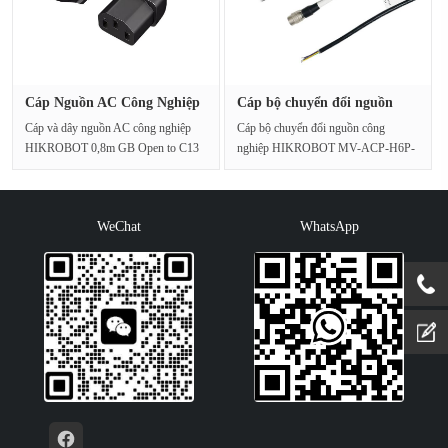
Cáp Nguồn AC Công Nghiệp
Cáp bộ chuyển đổi nguồn
HIKRO···
camera···
Cáp và dây nguồn AC công nghiệp
Cáp bộ chuyển đổi nguồn công
HIKROBOT 0,8m GB Open to C13
nghiệp HIKROBOT MV-ACP-H6P-
được thiết kế để truyền t···
ADP12V2A/open-ST-4m là một loại
c···
WeChat
WhatsApp