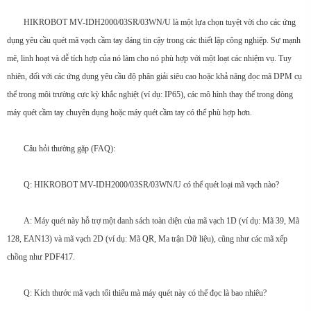
HIKROBOT MV-IDH2000/03SR/03WN/U là một lựa chọn tuyệt vời cho các ứng
dụng yêu cầu quét mã vạch cầm tay đáng tin cậy trong các thiết lập công nghiệp. Sự mạnh
mẽ, linh hoạt và dễ tích hợp của nó làm cho nó phù hợp với một loạt các nhiệm vụ. Tuy
nhiên, đối với các ứng dụng yêu cầu độ phân giải siêu cao hoặc khả năng đọc mã DPM cụ
thể trong môi trường cực kỳ khắc nghiệt (ví dụ: IP65), các mô hình thay thế trong dòng
máy quét cầm tay chuyên dụng hoặc máy quét cầm tay có thể phù hợp hơn.
Câu hỏi thường gặp (FAQ):
Q: HIKROBOT MV-IDH2000/03SR/03WN/U có thể quét loại mã vạch nào?
A: Máy quét này hỗ trợ một danh sách toàn diện của mã vạch 1D (ví dụ: Mã 39, Mã
128, EAN13) và mã vạch 2D (ví dụ: Mã QR, Ma trận Dữ liệu), cũng như các mã xếp
chồng như PDF417.
Q: Kích thước mã vạch tối thiểu mà máy quét này có thể đọc là bao nhiêu?