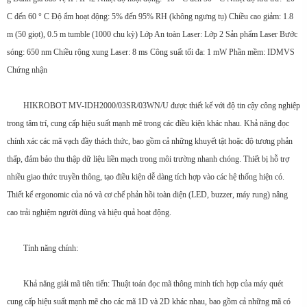
C đến 60 ° C Độ ẩm hoạt động: 5% đến 95% RH (không ngưng tụ) Chiều cao giảm: 1.8
m (50 giọt), 0.5 m tumble (1000 chu kỳ) Lớp An toàn Laser: Lớp 2 Sản phẩm Laser Bước
sóng: 650 nm Chiều rộng xung Laser: 8 ms Công suất tối đa: 1 mW Phần mềm: IDMVS
Chứng nhận
HIKROBOT MV-IDH2000/03SR/03WN/U được thiết kế với độ tin cậy công nghiệp
trong tâm trí, cung cấp hiệu suất mạnh mẽ trong các điều kiện khác nhau. Khả năng đọc
chính xác các mã vạch đầy thách thức, bao gồm cả những khuyết tật hoặc độ tương phản
thấp, đảm bảo thu thập dữ liệu liền mạch trong môi trường nhanh chóng. Thiết bị hỗ trợ
nhiều giao thức truyền thông, tạo điều kiện dễ dàng tích hợp vào các hệ thống hiện có.
Thiết kế ergonomic của nó và cơ chế phản hồi toàn diện (LED, buzzer, máy rung) nâng
cao trải nghiệm người dùng và hiệu quả hoạt động.
Tính năng chính:
Khả năng giải mã tiên tiến: Thuật toán đọc mã thông minh tích hợp của máy quét
cung cấp hiệu suất mạnh mẽ cho các mã 1D và 2D khác nhau, bao gồm cả những mã có