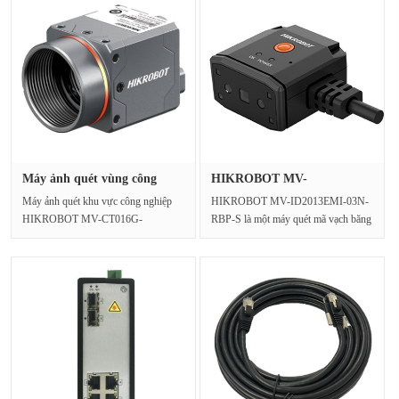
Máy ảnh quét vùng công
HIKROBOT MV-
nghiệp ···
ID2013EMI-03N-RBP-···
Máy ảnh quét khu vực công nghiệp
HIKROBOT MV-ID2013EMI-03N-
HIKROBOT MV-CT016G-
RBP-S là một máy quét mã vạch băng
249UM01-BASE 1.6MP USB3
tải cấp công nghiệp mạnh mẽ···
Vision là máy ả···