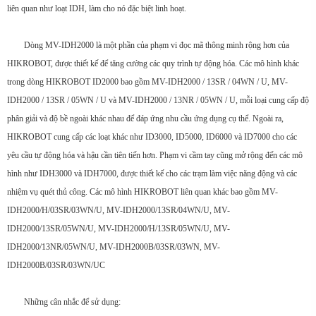
liên quan như loạt IDH, làm cho nó đặc biệt linh hoạt.
Dòng MV-IDH2000 là một phần của phạm vi đọc mã thông minh rộng hơn của
HIKROBOT, được thiết kế để tăng cường các quy trình tự động hóa. Các mô hình khác
trong dòng HIKROBOT ID2000 bao gồm MV-IDH2000 / 13SR / 04WN / U, MV-
IDH2000 / 13SR / 05WN / U và MV-IDH2000 / 13NR / 05WN / U, mỗi loại cung cấp độ
phân giải và độ bề ngoài khác nhau để đáp ứng nhu cầu ứng dụng cụ thể. Ngoài ra,
HIKROBOT cung cấp các loạt khác như ID3000, ID5000, ID6000 và ID7000 cho các
yêu cầu tự động hóa và hậu cần tiên tiến hơn. Phạm vi cầm tay cũng mở rộng đến các mô
hình như IDH3000 và IDH7000, được thiết kế cho các trạm làm việc năng động và các
nhiệm vụ quét thủ công. Các mô hình HIKROBOT liên quan khác bao gồm MV-
IDH2000/H/03SR/03WN/U, MV-IDH2000/13SR/04WN/U, MV-
IDH2000/13SR/05WN/U, MV-IDH2000/H/13SR/05WN/U, MV-
IDH2000/13NR/05WN/U, MV-IDH2000B/03SR/03WN, MV-
IDH2000B/03SR/03WN/UC
Những cân nhắc để sử dụng: