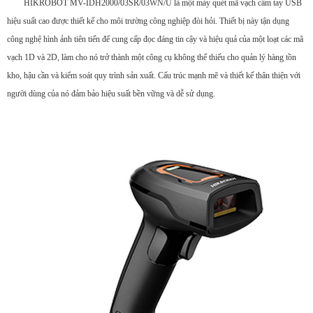
HIKROBOT MV-IDH2000/03SR/03WN/U là một máy quét mã vạch cầm tay USB
hiệu suất cao được thiết kế cho môi trường công nghiệp đòi hỏi. Thiết bị này tận dụng
công nghệ hình ảnh tiên tiến để cung cấp đọc đáng tin cậy và hiệu quả của một loạt các mã
vạch 1D và 2D, làm cho nó trở thành một công cụ không thể thiếu cho quản lý hàng tồn
kho, hậu cần và kiểm soát quy trình sản xuất. Cấu trúc mạnh mẽ và thiết kế thân thiện với
người dùng của nó đảm bảo hiệu suất bền vững và dễ sử dụng.