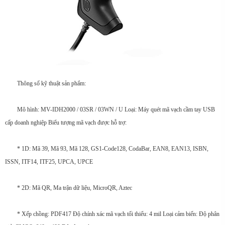
Thông số kỹ thuật sản phẩm:
Mô hình: MV-IDH2000 / 03SR / 03WN / U Loại: Máy quét mã vạch cầm tay USB
cấp doanh nghiệp Biểu tượng mã vạch được hỗ trợ:
* 1D: Mã 39, Mã 93, Mã 128, GS1-Code128, CodaBar, EAN8, EAN13, ISBN,
ISSN, ITF14, ITF25, UPCA, UPCE
* 2D: Mã QR, Ma trận dữ liệu, MicroQR, Aztec
* Xếp chồng: PDF417 Độ chính xác mã vạch tối thiểu: 4 mil Loại cảm biến: Độ phân