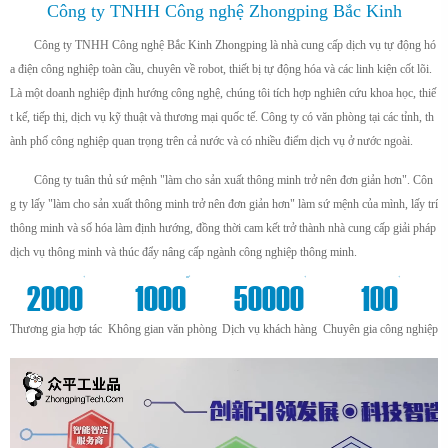
Công ty TNHH Công nghệ Zhongping Bắc Kinh
Công ty TNHH Công nghệ Bắc Kinh Zhongping là nhà cung cấp dịch vụ tự động hó
a điện công nghiệp toàn cầu, chuyên về robot, thiết bị tự động hóa và các linh kiện cốt lõi.
Là một doanh nghiệp định hướng công nghệ, chúng tôi tích hợp nghiên cứu khoa học, thiế
t kế, tiếp thị, dịch vụ kỹ thuật và thương mại quốc tế. Công ty có văn phòng tại các tỉnh, th
ành phố công nghiệp quan trọng trên cả nước và có nhiều điểm dịch vụ ở nước ngoài.
Công ty tuân thủ sứ mệnh "làm cho sản xuất thông minh trở nên đơn giản hơn". Côn
g ty lấy "làm cho sản xuất thông minh trở nên đơn giản hơn" làm sứ mệnh của mình, lấy trí
thông minh và số hóa làm định hướng, đồng thời cam kết trở thành nhà cung cấp giải pháp
dịch vụ thông minh và thúc đẩy nâng cấp ngành công nghiệp thông minh.
+
m²
+
+
2000
1000
50000
100
Thương gia hợp tác
Không gian văn phòng
Dịch vụ khách hàng
Chuyên gia công nghiệp