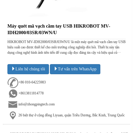
Máy quét mã vạch cầm tay USB HIKROBOT MV-
IDH2000/03SR/03WN/U
HIKROBOT MV-IDH2000/03SR/03WN/U là một máy quét mã vạch cầm tay USB
hiệu suất cao được thiết kế cho môi trường công nghiệp đòi hỏi. Thiết bị này tận
dụng công nghệ hình ảnh tiên tiến để cung cấp đọc đáng tin cậy và hiệu quả củ···
Liên hệ chúng tôi
Tư vấn trên WhatsApp
+86 010-64225983
+8613811814778
info@zhongpingtech.com
26 biệt thự ở cộng đồng Liyuan, quận Triều Dương, Bắc Kinh, Trung Quốc