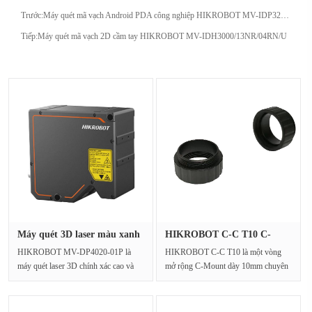
Trước:
Máy quét mã vạch Android PDA công nghiệp HIKROBOT MV-IDP3204 / 32G
Tiếp:
Máy quét mã vạch 2D cầm tay HIKROBOT MV-IDH3000/13NR/04RN/U
Máy quét 3D laser màu xanh
HIKROBOT C-C T10 C-
HIK···
Mount Exten···
HIKROBOT MV-DP4020-01P là
HIKROBOT C-C T10 là một vòng
máy quét laser 3D chính xác cao và
mở rộng C-Mount dày 10mm chuyên
máy đo cấu hình được thiế···
dụng và bộ chuyển đổi ống···