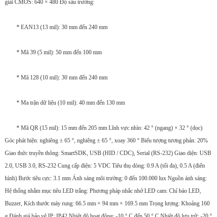
giải CMOS: 640 × 480 Độ sâu trường:
* EAN13 (13 mil): 30 mm đến 240 mm
* Mã 39 (5 mil): 50 mm đến 100 mm
* Mã 128 (10 mil): 30 mm đến 240 mm
* Ma trận dữ liệu (10 mil): 40 mm đến 130 mm
* Mã QR (15 mil): 15 mm đến 205 mm Lĩnh vực nhìn: 42 ° (ngang) × 32 ° (dọc)
Góc phát hiện: nghiêng ± 65 °, nghiêng ± 65 °, xoay 360 ° Biểu tượng tương phản: 20%
Giao thức truyền thông: SmartSDK, USB (HID / CDC), Serial (RS-232) Giao diện: USB
2.0, USB 3.0, RS-232 Cung cấp điện: 5 VDC Tiêu thụ dòng: 0.9 A (tối đa), 0.5 A (điển
hình) Bước tiêu cực: 3.1 mm Ánh sáng môi trường: 0 đến 100.000 lux Nguồn ánh sáng:
Hệ thống nhắm mục tiêu LED trắng: Phương pháp nhắc nhở LED cam: Chỉ báo LED,
Buzzer, Kích thước máy rung: 66.5 mm × 94 mm × 169.5 mm Trọng lượng: Khoảng 160
g Đánh giá bảo vệ IP: IP42 Nhiệt độ hoạt động: -10 ° C đến 50 ° C Nhiệt độ lưu trữ: -20 °