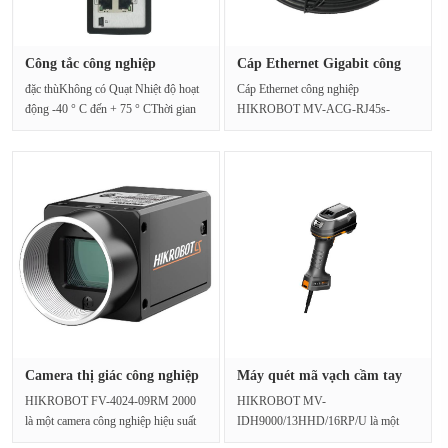
Công tắc công nghiệp
Cáp Ethernet Gigabit công
Hikvision···
nghi···
đặc thùKhông có Quạt Nhiệt độ hoạt
Cáp Ethernet công nghiệp
động -40 ° C đến + 75 ° CThời gian
HIKROBOT MV-ACG-RJ45s-
làm việc kh···
RJ45-ST-1m là một loại cáp Ethernet
Gigabit cô···
Camera thị giác công nghiệp
Máy quét mã vạch cầm tay
độ···
nặng ···
HIKROBOT FV-4024-09RM 2000
HIKROBOT MV-
là một camera công nghiệp hiệu suất
IDH9000/13HHD/16RP/U là một
cao, độ phân giải cao đượ···
máy quét mã vạch cầm tay cấp công