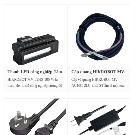
nghiệp, nhiệm v···
Thanh LED công nghiệp Tầm
Cáp quang HIKROBOT MV-
nhìn···
AC10G-2L···
HIKROBOT MV-LTHS-100-W là
Cáp vá quang HIKROBOT MV-
thanh đèn LED công nghiệp cường độ
AC10G-2LC-2LC-ST-3m là một loại
cao được thiết kế cho cá···
cáp vá quang sợi quang 10 Gigabit
E···