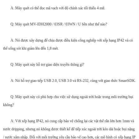
A: Máy quét có thể đọc mã vạch với độ chính xác tối thiểu 4 mil.
Q: Máy quét MV-IDH2000 / 03SR / 03WN / U bền như thế nào?
A: Nó được xây dựng để chịu được điều kiện công nghiệp với xếp hạng IP42 và có
thể sống sót khi giảm lên đến 1,8 mét.
Q: Máy quét này hỗ trợ giao diện truyền thông gì?
A: Nó hỗ trợ giao tiếp USB 2.0, USB 3.0 và RS-232, cùng với giao thức SmartSDK.
Q: Máy quét này có phù hợp cho việc sử dụng ngoài trời hoặc trong môi trường bụi
không?
A: Với xếp hạng IP42, nó cung cấp bảo vệ chống lại các vật thể rắn lớn hơn 1mm và
nước dripping, nhưng nó không được thiết kế để tiếp xúc ngoài trời kéo dài hoặc bụi nặng
/ nước xâm nhập. Đối với môi trường yêu cầu bảo vệ cao hơn, các mô hình có xếp hạng IP