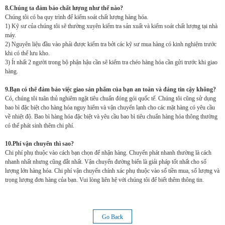
8.Chúng ta đảm bảo chất lượng như thế nào?
Chúng tôi có ba quy trình để kiểm soát chất lượng hàng hóa.
1) Kỹ sư của chúng tôi sẽ thường xuyên kiểm tra sản xuất và kiểm soát chất lượng tại nhà
máy.
2) Nguyên liệu đầu vào phải được kiểm tra bởi các kỹ sư mua hàng có kinh nghiệm trước
khi có thể lưu kho.
3) Ít nhất 2 người trong bộ phận hậu cần sẽ kiểm tra chéo hàng hóa cần gửi trước khi giao
hàng.
9.Bạn có thể đảm bảo việc giao sản phẩm của bạn an toàn và đáng tin cậy không?
Có, chúng tôi tuân thủ nghiêm ngặt tiêu chuẩn đóng gói quốc tế. Chúng tôi cũng sử dụng
bao bì đặc biệt cho hàng hóa nguy hiểm và vận chuyển lạnh cho các mặt hàng có yêu cầu
về nhiệt độ. Bao bì hàng hóa đặc biệt và yêu cầu bao bì tiêu chuẩn hàng hóa thông thường
có thể phát sinh thêm chi phí.
10.Phí vận chuyển thì sao?
Chi phí phụ thuộc vào cách bạn chọn để nhận hàng. Chuyển phát nhanh thường là cách
nhanh nhất nhưng cũng đắt nhất. Vận chuyển đường biển là giải pháp tốt nhất cho số
lượng lớn hàng hóa. Chi phí vận chuyển chính xác phụ thuộc vào số tiền mua, số lượng và
trọng lượng đơn hàng của bạn. Vui lòng liên hệ với chúng tôi để biết thêm thông tin.
Go Back