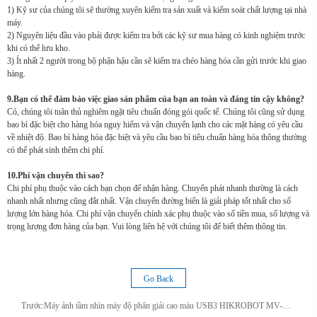
1) Kỹ sư của chúng tôi sẽ thường xuyên kiểm tra sản xuất và kiểm soát chất lượng tại nhà
máy.
2) Nguyên liệu đầu vào phải được kiểm tra bởi các kỹ sư mua hàng có kinh nghiệm trước
khi có thể lưu kho.
3) Ít nhất 2 người trong bộ phận hậu cần sẽ kiểm tra chéo hàng hóa cần gửi trước khi giao
hàng.
9.Bạn có thể đảm bảo việc giao sản phẩm của bạn an toàn và đáng tin cậy không?
Có, chúng tôi tuân thủ nghiêm ngặt tiêu chuẩn đóng gói quốc tế. Chúng tôi cũng sử dụng
bao bì đặc biệt cho hàng hóa nguy hiểm và vận chuyển lạnh cho các mặt hàng có yêu cầu
về nhiệt độ. Bao bì hàng hóa đặc biệt và yêu cầu bao bì tiêu chuẩn hàng hóa thông thường
có thể phát sinh thêm chi phí.
10.Phí vận chuyển thì sao?
Chi phí phụ thuộc vào cách bạn chọn để nhận hàng. Chuyển phát nhanh thường là cách
nhanh nhất nhưng cũng đắt nhất. Vận chuyển đường biển là giải pháp tốt nhất cho số
lượng lớn hàng hóa. Chi phí vận chuyển chính xác phụ thuộc vào số tiền mua, số lượng và
trọng lượng đơn hàng của bạn. Vui lòng liên hệ với chúng tôi để biết thêm thông tin.
Go Back
Trước:
Máy ảnh tầm nhìn máy độ phân giải cao màu USB3 HIKROBOT MV-XD0200-10UM V5 20MP