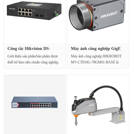
Công tắc Hikvision DS-
Máy ảnh công nghiệp GigE
3T0500HP···
Visio···
Giới thiệu sản phẩmSản phẩm được
Máy ảnh công nghiệp HIKROBOT
thiết kế theo tiêu chuẩn công nghiệp,
MV-CT016G-78GM01-BASE là
kết cấu chắ···
máy ảnh công nghiệp GigE đơn sắc
h···