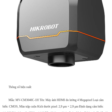
Thông số hiệu suất:
Mẫu: MV-CM3040C-1H Tên: Máy ảnh HDMI đo lường 4 Megapixel Loại cảm
biến: CMOS, Màn trập cuộn Kích thước pixel: 2,9 μm × 2,9 μm Định dạng cảm biến: