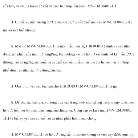
của bạn, và chúng tôi sẽ tư vấn về việc tích hợp liền mạch MV-CM3040C-1H.
H: Có bất kỳ mẫu tương đương nào đã ngừng sản xuất nào của MV-CM3040C-1H
mà tôi nên biết không?
A: Mặc dù MV-CM3040C-1H là một mẫu hiện tại, HIKROBOT định kỳ cập nhật
dòng sản phẩm của mình. ZhongPing Technology có thể hỗ trợ xác định bất kỳ mẫu tương
đương nào đã ngừng sản xuất và đề xuất các sản phẩm thay thế thế hệ hiện tại phù hợp
nhất dựa trên nhu cầu ứng dụng của bạn.
H: Quy trình yêu cầu báo giá cho HIKROBOT MV-CM3040C-1H là gì?
A: Để yêu cầu báo giá, vui lòng truy cập trang web ZhongPing Technology hoặc liên
hệ trực tiếp với bộ phận bán hàng của chúng tôi. Cung cấp số kiểu máy (MV-CM3040C-
1H) và bất kỳ yêu cầu cụ thể nào để nhận phản hồi nhanh chóng.
H: MV-CM3040C-1H có hỗ trợ nâng cấp firmware không và việc này được quản lý