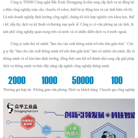
Công ty TNHH Công nghệ Bắc Kinh Zhongping là nhà cung cấp dịch vụ tự động hó
a điện công nghiệp toàn cầu, chuyên về robot, thiết bị tự động hóa và các linh kiện cốt lõi.
Là một doanh nghiệp định hướng công nghệ, chúng tôi tích hợp nghiên cứu khoa học, thiế
t kế, tiếp thị, dịch vụ kỹ thuật và thương mại quốc tế. Công ty có văn phòng tại các tỉnh, th
ành phố công nghiệp quan trọng trên cả nước và có nhiều điểm dịch vụ ở nước ngoài.
Công ty tuân thủ sứ mệnh "làm cho sản xuất thông minh trở nên đơn giản hơn". Côn
g ty lấy "làm cho sản xuất thông minh trở nên đơn giản hơn" làm sứ mệnh của mình, lấy trí
thông minh và số hóa làm định hướng, đồng thời cam kết trở thành nhà cung cấp giải pháp
dịch vụ thông minh và thúc đẩy nâng cấp ngành công nghiệp thông minh.
+
m²
+
+
2000
1000
50000
100
Thương gia hợp tác
Không gian văn phòng
Dịch vụ khách hàng
Chuyên gia công nghiệp