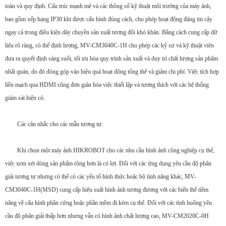
toàn và quy định. Cấu trúc mạnh mẽ và các thông số kỹ thuật môi trường của máy ảnh,
bao gồm xếp hạng IP30 khi được cấu hình đúng cách, cho phép hoạt động đáng tin cậy
ngay cả trong điều kiện dây chuyền sản xuất tương đối khó khăn. Bằng cách cung cấp dữ
liệu rõ ràng, có thể định lượng, MV-CM3040C-1H cho phép các kỹ sư và kỹ thuật viên
đưa ra quyết định sáng suốt, tối ưu hóa quy trình sản xuất và duy trì chất lượng sản phẩm
nhất quán, do đó đóng góp vào hiệu quả hoạt động tổng thể và giảm chi phí. Việc tích hợp
liền mạch qua HDMI cũng đơn giản hóa việc thiết lập và tương thích với các hệ thống
giám sát hiện có.
Các cân nhắc cho các mẫu tương tự:
Khi chọn một máy ảnh HIKROBOT cho các nhu cầu hình ảnh công nghiệp cụ thể,
việc xem xét dòng sản phẩm rộng hơn là có lợi. Đối với các ứng dụng yêu cầu độ phân
giải tương tự nhưng có thể có các yếu tố hình thức hoặc bộ tính năng khác, MV-
CM3040C-1H(MSD) cung cấp hiệu suất hình ảnh tương đương với các biến thể tiềm
năng về cấu hình phần cứng hoặc phần mềm đi kèm cụ thể. Đối với các tình huống yêu
cầu độ phân giải thấp hơn nhưng vẫn có hình ảnh chất lượng cao, MV-CM2020C-0H