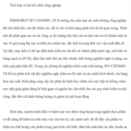
Tích hợp và lợi ích cảnh công nghiệp:
HIKROBOT MV-CM3040C-1H lý tưởng cho một loạt các môi trường công nghiệp
đòi hỏi khắt khe, nơi độ chính xác, độ rõ nét và khả năng phân tích là rất quan trọng. Hình
ảnh độ phân giải cao và các công cụ đo lường tiên tiến của nó làm cho nó trở thành một tài
sản vô giá trong lắp ráp và kiểm tra chính xác, đặc biệt là trong lĩnh vực sản xuất điện tử.
Tại đây, máy ảnh có thể tạo điều kiện kiểm tra chi tiết các thành phần phức tạp, mối hàn và
bảng mạch in (PCB), đảm bảo tuân thủ các tiêu chuẩn chất lượng nghiêm ngặt và nâng cao
hiệu quả phát hiện lỗi. Trong các phòng thí nghiệm kiểm soát chất lượng, MV-CM3040C-
1H hỗ trợ phân tích vật liệu nghiêm ngặt, kiểm tra bề mặt và xác minh kích thước của hàng
hóa sản xuất. Khả năng cung cấp các phép đo hình học chính xác trực tiếp từ luồng video
trực tiếp giúp giảm đáng kể thời gian và nguồn lực cần thiết cho các quy trình kiểm tra thủ
công, dẫn đến cải thiện thông lượng và giảm chi phí hoạt động.
Hơn nữa, camera kính hiển vi hdmi này còn được ứng dụng trong ngành thực phẩm
và đồ uống để kiểm tra tính toàn vẹn của bao bì, xác minh mức độ đổ đầy sản phẩm và
kiểm tra chất lượng sản phẩm trong quá trình chế biến, đảm bảo tuân thủ các tiêu chuẩn an