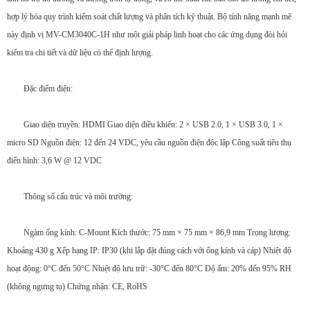
hợp lý hóa quy trình kiểm soát chất lượng và phân tích kỹ thuật. Bộ tính năng mạnh mẽ
này định vị MV-CM3040C-1H như một giải pháp linh hoạt cho các ứng dụng đòi hỏi
kiểm tra chi tiết và dữ liệu có thể định lượng.
Đặc điểm điện:
Giao diện truyền: HDMI Giao diện điều khiển: 2 × USB 2.0, 1 × USB 3.0, 1 ×
micro SD Nguồn điện: 12 đến 24 VDC, yêu cầu nguồn điện độc lập Công suất tiêu thụ
điển hình: 3,6 W @ 12 VDC
Thông số cấu trúc và môi trường:
Ngàm ống kính: C-Mount Kích thước: 75 mm × 75 mm × 86,9 mm Trọng lượng:
Khoảng 430 g Xếp hạng IP: IP30 (khi lắp đặt đúng cách với ống kính và cáp) Nhiệt độ
hoạt động: 0°C đến 50°C Nhiệt độ lưu trữ: -30°C đến 80°C Độ ẩm: 20% đến 95% RH
(không ngưng tụ) Chứng nhận: CE, RoHS