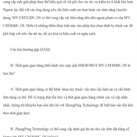
cung cấp một giải pháp thay thế hiệu quả về chi phí cho các tác vụ kiểm tra ít khắt khe hơn.
Ngược lại, đối với các ứng dụng yêu cầu hiệu suất cao hơn hoặc các tính năng chuyên
dụng, MV-CM3120C-1H có thể cung cấp các khả năng tiên tiến ngoài phạm vi của MV-
CM3040C-1H. Hiểu rõ những điểm khác biệt này cho phép lựa chọn thiết bị chính xác để
phù hợp với yêu cầu dự án, tối ưu hóa cả hiệu suất và ngân sách.
Câu hỏi thường gặp (FAQ):
H: Thời gian giao hàng điển hình cho máy ảnh HIKROBOT MV-CM3040C-1H là
bao lâu?
A: Thời gian giao hàng có thể khác nhau tùy thuộc vào nhu cầu hiện tại và cấu hình
đơn hàng cụ thể. Để có trạng thái tồn kho và thời gian giao hàng chính xác và cập nhật
nhất, chúng tôi khuyên bạn nên liên hệ với ZhongPing Technology để biết báo cáo tồn kho
theo thời gian thực.
H: ZhongPing Technology có thể cung cấp định giá dự án cho các đơn đặt hàng số