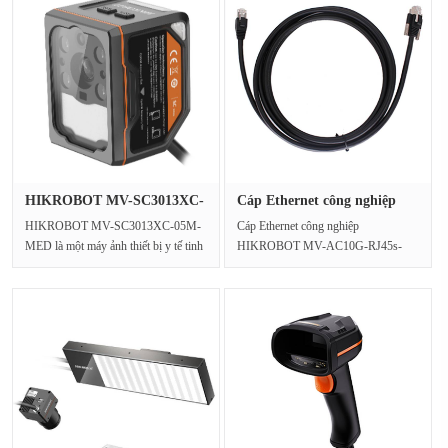
HIKROBOT MV-SC3013XC-
Cáp Ethernet công nghiệp
05M-MED M···
HIKRO···
HIKROBOT MV-SC3013XC-05M-
Cáp Ethernet công nghiệp
MED là một máy ảnh thiết bị y tế tinh
HIKROBOT MV-AC10G-RJ45s-
vi được trang bị cảm biế···
RJ45-ST-3m là một loại cáp Ethernet
công ng···