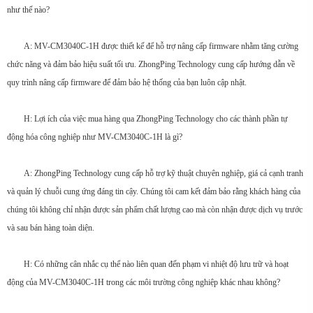
như thế nào?
A: MV-CM3040C-1H được thiết kế để hỗ trợ nâng cấp firmware nhằm tăng cường
chức năng và đảm bảo hiệu suất tối ưu. ZhongPing Technology cung cấp hướng dẫn về
quy trình nâng cấp firmware để đảm bảo hệ thống của bạn luôn cập nhật.
H: Lợi ích của việc mua hàng qua ZhongPing Technology cho các thành phần tự
động hóa công nghiệp như MV-CM3040C-1H là gì?
A: ZhongPing Technology cung cấp hỗ trợ kỹ thuật chuyên nghiệp, giá cả cạnh tranh
và quản lý chuỗi cung ứng đáng tin cậy. Chúng tôi cam kết đảm bảo rằng khách hàng của
chúng tôi không chỉ nhận được sản phẩm chất lượng cao mà còn nhận được dịch vụ trước
và sau bán hàng toàn diện.
H: Có những cân nhắc cụ thể nào liên quan đến phạm vi nhiệt độ lưu trữ và hoạt
động của MV-CM3040C-1H trong các môi trường công nghiệp khác nhau không?