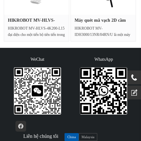
HIKROBOT MV-HLVS-
Máy quét mã vạch 2D cầm
4K200-L15 Kiể···
tay HI···
HIKROBOT MV-HLVS-4K200-L15
HIKROBOT MV-
đại diện cho một tiến bộ tiên tiến trong
IDH3000/13NR/04RN/U là một máy
hệ thống đo lường q···
quét mã vạch 2D cầm tay có dây cấp
công nghiệ···
WeChat
WhatsApp
Liên hệ chúng tôi
China
Malaysia