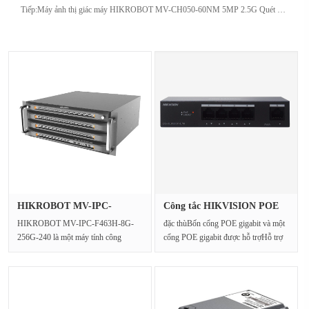
Tiếp:
Máy ảnh thị giác máy HIKROBOT MV-CH050-60NM 5MP 2.5G Quét Diện Tích Đơn Sắc
HIKROBOT MV-IPC-
Công tắc HIKVISION POE
F463H-8G-256G-···
DS-3E05···
HIKROBOT MV-IPC-F463H-8G-
đặc thùBốn cổng POE gigabit và một
256G-240 là một máy tính công
cổng POE gigabit được hỗ trợHỗ trợ
nghiệp 4U mạnh mẽ, được thiết kế···
tiêu chuẩn IE···