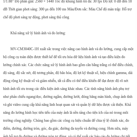
1/1.88” Độ phân giải: 2560 × 1440 Tốc độ khung hình tối đa: 30 fps Độ lợi: 0 dB đến 18
dB Thời gian phơi sáng: 300 μs đến 100 ms Màu/Đơn sắc: Màu Chế độ màn trập: Hỗ trợ
chế độ phơi sáng tự động, phơi sáng thủ công
Khả năng xử lý hình ảnh và đo lường:
MV-CM3040C-1H xuất sắc trong việc nâng cao hình ảnh và đo lường, cung cấp một
bộ công cụ toàn diện được thiết kế để tối ưu hóa dữ liệu hình ảnh và tạo điều kiện đo
lường chính xác. Các chức năng xử lý hình ảnh bao gồm cân bằng trắng có thể điều chỉnh,
độ sáng, độ sắc nét, độ tương phản, độ bão hòa, độ lợi kỹ thuật số, hiệu chỉnh gamma, dải
động rộng kỹ thuật số và giảm nhiễu, tất cả đều có thể điều khiển để đạt được độ rõ nét
hình ảnh tối ưu trong các điều kiện ánh sáng khác nhau. Các tính năng hình ảnh phụ trợ
như phản chiếu ngang/dọc, đường ngắm, đường lưới, đóng băng màn hình, chụp ảnh tĩnh
và ghi video cung cấp khả năng linh hoạt quan sát và quản lý dữ liệu được cải thiện. Khả
năng đo lường hình học tiên tiến của máy ảnh là nền tảng cho tiện ích của nó trong môi
trường công nghiệp. Chúng bao gồm các công cụ hiệu chuẩn để chia tỷ lệ chính xác, đo
điểm, đường, đường tròn, góc, đa giác, đường đa tuyến và đường cong. Hơn nữa, máy
ảnh hỗ trợ đo đường và đường tròn tự động, và có thể xuất các báo cáo đo lường chi tiết,