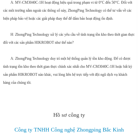
A: MV-CM3040C-1H hoạt động hiệu quả trong phạm vi từ 0°C đến 50°C. Đối với
các môi trường nằm ngoài các thông số này, ZhongPing Technology có thể tư vấn về các
biện pháp bảo vệ hoặc các giải pháp thay thế để đảm bảo hoạt động ổn định.
H: ZhongPing Technology xử lý các yêu cầu về tình trạng tồn kho theo thời gian thực
đối với các sản phẩm HIKROBOT như thế nào?
A: ZhongPing Technology duy trì một hệ thống quản lý tồn kho động. Để có được
tình trạng tồn kho theo thời gian thực chính xác nhất cho MV-CM3040C-1H hoặc bất kỳ
sản phẩm HIKROBOT nào khác, vui lòng liên hệ trực tiếp với đội ngũ dịch vụ khách
hàng của chúng tôi.
Hồ sơ công ty
Công ty TNHH Công nghệ Zhongping Bắc Kinh