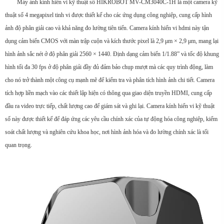
Máy ảnh kính hiển vi kỹ thuật số HIKROBOT MV-CM3040C-1H là một camera kỹ
thuật số 4 megapixel tinh vi được thiết kế cho các ứng dụng công nghiệp, cung cấp hình
ảnh độ phân giải cao và khả năng đo lường tiên tiến. Camera kính hiển vi hdmi này tận
dụng cảm biến CMOS với màn trập cuộn và kích thước pixel là 2,9 μm × 2,9 μm, mang lại
hình ảnh sắc nét ở độ phân giải 2560 × 1440. Định dạng cảm biến 1/1.88” và tốc độ khung
hình tối đa 30 fps ở độ phân giải đầy đủ đảm bảo chụp mượt mà các quy trình động, làm
cho nó trở thành một công cụ mạnh mẽ để kiểm tra và phân tích hình ảnh chi tiết. Camera
tích hợp liền mạch vào các thiết lập hiện có thông qua giao diện truyền HDMI, cung cấp
đầu ra video trực tiếp, chất lượng cao để giám sát và ghi lại. Camera kính hiển vi kỹ thuật
số này được thiết kế để đáp ứng các yêu cầu chính xác của tự động hóa công nghiệp, kiểm
soát chất lượng và nghiên cứu khoa học, nơi hình ảnh hóa và đo lường chính xác là tối
quan trọng.