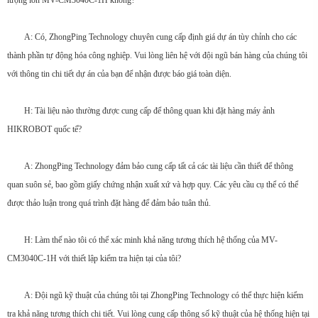
lượng lớn MV-CM3040C-1H không?
A: Có, ZhongPing Technology chuyên cung cấp định giá dự án tùy chỉnh cho các
thành phần tự động hóa công nghiệp. Vui lòng liên hệ với đội ngũ bán hàng của chúng tôi
với thông tin chi tiết dự án của bạn để nhận được báo giá toàn diện.
H: Tài liệu nào thường được cung cấp để thông quan khi đặt hàng máy ảnh
HIKROBOT quốc tế?
A: ZhongPing Technology đảm bảo cung cấp tất cả các tài liệu cần thiết để thông
quan suôn sẻ, bao gồm giấy chứng nhận xuất xứ và hợp quy. Các yêu cầu cụ thể có thể
được thảo luận trong quá trình đặt hàng để đảm bảo tuân thủ.
H: Làm thế nào tôi có thể xác minh khả năng tương thích hệ thống của MV-
CM3040C-1H với thiết lập kiểm tra hiện tại của tôi?
A: Đội ngũ kỹ thuật của chúng tôi tại ZhongPing Technology có thể thực hiện kiểm
tra khả năng tương thích chi tiết. Vui lòng cung cấp thông số kỹ thuật của hệ thống hiện tại