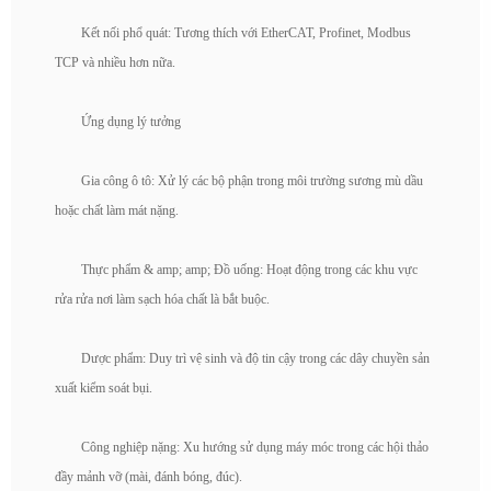
Kết nối phổ quát: Tương thích với EtherCAT, Profinet, Modbus
TCP và nhiều hơn nữa.
Ứng dụng lý tưởng
Gia công ô tô: Xử lý các bộ phận trong môi trường sương mù dầu
hoặc chất làm mát nặng.
Thực phẩm & amp; amp; Đồ uống: Hoạt động trong các khu vực
rửa rửa nơi làm sạch hóa chất là bắt buộc.
Dược phẩm: Duy trì vệ sinh và độ tin cậy trong các dây chuyền sản
xuất kiểm soát bụi.
Công nghiệp nặng: Xu hướng sử dụng máy móc trong các hội thảo
đầy mảnh vỡ (mài, đánh bóng, đúc).