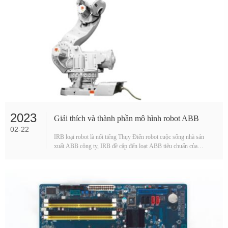
2023
Giải thích và thành phần mô hình robot ABB
02-22
IRB loại robot là nổi tiếng Thụy Điển robot cuộc sống nhà sản
xuất ABB công ty, IRB đề cập đến loạt ABB tiêu chuẩn của
robot. Robot IRB thường được sử dụng để hàn, đá···