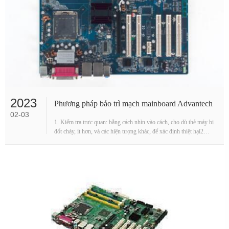
2023
Phương pháp bảo trì mạch mainboard Advantech
02-03
1. Kiểm tra trực quan: bằng cách nhìn vào cách, cho dù thẻ máy bị
đốt cháy, ít hơn, và các hiện tượng khác, để xác định thiệt hại2
chạm: bàn tay con người cảm thấy t···