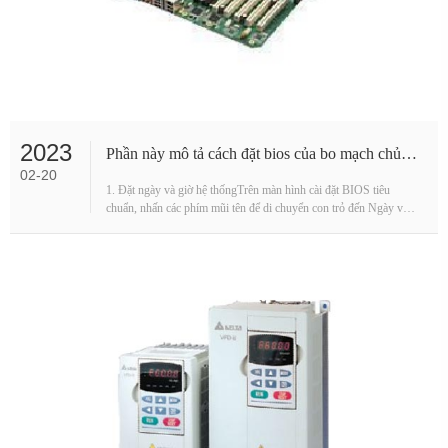
2023
Phần này mô tả cách đặt bios của bo mạch chủ Advantech
02-20
1. Đặt ngày và giờ hệ thốngTrên màn hình cài đặt BIOS tiêu
chuẩn, nhấn các phím mũi tên để di chuyển con trỏ đến Ngày và
Giờ, sau đó nhấn Page Up / Page Down hoặc + / ···