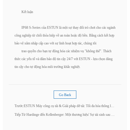
Kết luận
IP68 S-Series của ESTUN là một sự thay đổi trò chơi cho các ngành
công nghiệp từ chối thỏa hiệp về an toàn hoặc độ bền. Bằng cách kết hợp
bảo vệ xâm nhập cấp cao với sự linh hoạt hợp tác, chúng tôi
trao quyền cho bạn tự động hóa các nhiệm vụ "không thể". Thách
thức các yếu tố và đảm bảo độ tin cậy 24/7 với ESTUN - lựa chọn đáng
tin cậy cho tự động hóa môi trường khắc nghiệt.
Go Back
Trước:
ESTUN Máy công cụ tải & Giải pháp dỡ tải: Tối đa hóa thông lượng, độ chính xác và sự linh hoạt
Tiếp:
Từ Hardinge đến Kellenberger: Một thương hiệu' Sự tái sinh sau khi phá sản và một khởi đầu mới ở Trung Quốc