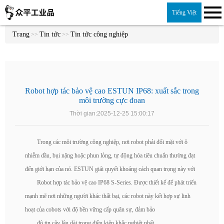
Tiếng Việt
Trang
Tin tức
Tin tức công nghiệp
>>
>>
Robot hợp tác bảo vệ cao ESTUN IP68: xuất sắc trong
môi trường cực đoan
Thời gian:2025-12-25 15:00:17
Trong các môi trường công nghiệp, nơi robot phải đối mặt với ô
nhiễm dầu, bụi nặng hoặc phun lỏng, tự động hóa tiêu chuẩn thường đạt
đến giới hạn của nó. ESTUN giải quyết khoảng cách quan trọng này với
Robot hợp tác bảo vệ cao IP68 S-Series. Được thiết kế để phát triển
mạnh mẽ nơi những người khác thất bại, các robot này kết hợp sự linh
hoạt của cobots với độ bền vững cấp quân sự, đảm bảo
độ tin cậy lâu dài trong điều kiện khắc nghiệt nhất.