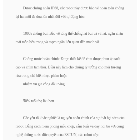
Được chứng nhận IP68, các robot này được bảo vệ hoàn toàn chống
lại hai mối đe dọa lớn nhất đối với tự động hóa:
100% chống bụi: Bảo vệ tổng thể chống lại bụi và vi hạt, ngăn chặn
mài mòn bên trong và mạch ngắn liên quan đến mảnh vỡ.
Chống nước hoàn chỉnh: Được thiết kế để chịu được phun áp suất
cao và chìm tạm thời. Điều này làm cho chúng lý tưởng cho môi trường
rửa trong chế biến thực phẩm hoặc
nhiệm vụ gia công dầu nặng.
50% tuổi thọ lâu hơn
Các yếu tố khắc nghiệt là nguyên nhân chính của sự thất bại sớm của
robot. Bằng cách niêm phong mỗi khớp, cảm biến và dây nội bộ với công
nghệ chống nước độc quyền của ESTUN, các robot này: