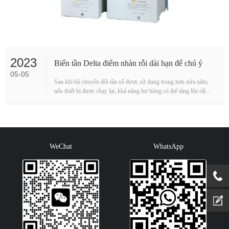
2023
Biến tần Delta điểm nhàn rỗi dài hạn để chú ý
05-05
Sau khi bộ chuyển đổi tần số được sử dụng trong hơn nửa năm,
nếu thiết bị được chạy lại, khả năng hư hỏng có thể tăng lên rất
nhiều do môi trường đặt, tuổi thọ c···
WeChat
WhatsApp