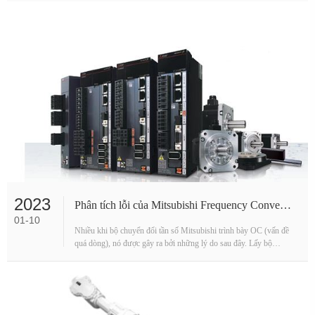
2023
Phân tích lỗi của Mitsubishi Frequency Converter OC1 và OC3
01-10
Nhiều khi bộ chuyển đổi tần số Mitsubishi trình bày OC (vấn đề
quá dòng), nó được gây ra bởi những lý do sau đây. Lấy bộ
chuyển đổi tần số dòng A500 làm ví dụ:1) Gâ···