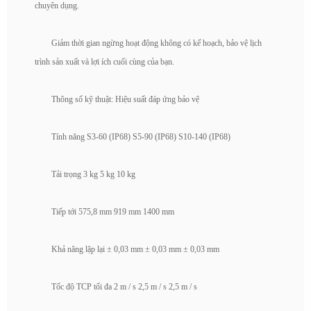
chuyên dụng.
Giảm thời gian ngừng hoạt động không có kế hoạch, bảo vệ lịch
trình sản xuất và lợi ích cuối cùng của bạn.
Thông số kỹ thuật: Hiệu suất đáp ứng bảo vệ
Tính năng S3-60 (IP68) S5-90 (IP68) S10-140 (IP68)
Tải trọng 3 kg 5 kg 10 kg
Tiếp tới 575,8 mm 919 mm 1400 mm
Khả năng lặp lại ± 0,03 mm ± 0,03 mm ± 0,03 mm
Tốc độ TCP tối đa 2 m / s 2,5 m / s 2,5 m / s