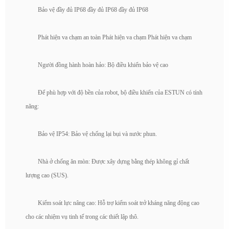
Bảo vệ đầy đủ IP68 đầy đủ IP68 đầy đủ IP68
Phát hiện va chạm an toàn Phát hiện va chạm Phát hiện va chạm
Người đồng hành hoàn hảo: Bộ điều khiển bảo vệ cao
Để phù hợp với độ bền của robot, bộ điều khiển của ESTUN có tính
năng:
Bảo vệ IP54: Bảo vệ chống lại bụi và nước phun.
Nhà ở chống ăn mòn: Được xây dựng bằng thép không gỉ chất
lượng cao (SUS).
Kiểm soát lực nâng cao: Hỗ trợ kiểm soát trở kháng năng động cao
cho các nhiệm vụ tinh tế trong các thiết lập thô.