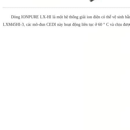
Dòng IONPURE LX-HI là một hệ thống giải ion điện có thể vệ sinh bằn
LXM45HI-3, các mô-đun CEDI này hoạt động liên tục ở 60 ° C và chịu được 