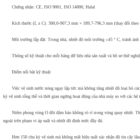
Chứng nhận: CE, ISO 9001, ISO 14000, Halal
Kích thước (L x C): 300,0-907,3 mm × 189,7-796,3 mm (thay đổi theo
Môi trường lắp đặt: Trong nhà, nhiệt độ môi trường ≤45 ° C, tránh ánh s
Thông số kỹ thuật cho mỗi bảng dữ liệu nhà sản xuất và hồ sơ thử ngh
Điểm nổi bật kỹ thuật
Việc vệ sinh nước nóng ngay lập tức mà không tăng nhiệt độ loại bỏ cá
kỳ vệ sinh tổng thể và thời gian ngừng hoạt động của nhà máy so với các hệ 
Niêm phong vòng O đôi đảm bảo không rò rỉ trong vòng quay nhiệt. Thiế
ngoài trên phạm vi áp suất và nhiệt độ định mức đầy đủ.
Hơn 150 chu kỳ vệ sinh mà không mất hiệu suất xác nhận độ tin cậy lâu