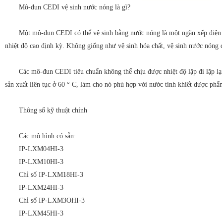
Mô-đun CEDI vệ sinh nước nóng là gì?
Một mô-đun CEDI có thể vệ sinh bằng nước nóng là một ngăn xếp điện di
nhiệt độ cao định kỳ. Không giống như vệ sinh hóa chất, vệ sinh nước nóng ch
Các mô-đun CEDI tiêu chuẩn không thể chịu được nhiệt độ lặp đi lặp lạ
sản xuất liên tục ở 60 ° C, làm cho nó phù hợp với nước tinh khiết dược phẩ
Thông số kỹ thuật chính
Các mô hình có sẵn:
IP-LXM04HI-3
IP-LXM10HI-3
Chỉ số IP-LXM18HI-3
IP-LXM24HI-3
Chỉ số IP-LXM3OHI-3
IP-LXM45HI-3