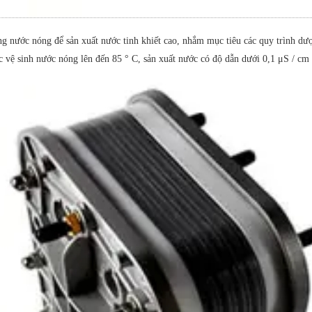
g nước nóng để sản xuất nước tinh khiết cao, nhắm mục tiêu các quy trình 
vệ sinh nước nóng lên đến 85 ° C, sản xuất nước có độ dẫn dưới 0,1 μS / cm