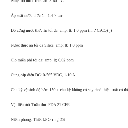
Nhiệt độ nước thức ăn: 5-60 ° C
Áp suất nước thức ăn: 1,4-7 bar
Độ cứng nước thức ăn tối đa: amp; lt; 1,0 ppm (như CaCO) ₃)
Nước thức ăn tối đa Silica: amp; lt; 1,0 ppm
Clo miễn phí tối đa: amp; lt; 0,02 ppm
Cung cấp điện DC: 0-565 VDC, 1-10 A
Chu kỳ vệ sinh độ bền: 150 + chu kỳ không có suy thoái hiệu suất có t
Vật liệu ướt Tuân thủ: FDA 21 CFR
Niêm phong: Thiết kế O-ring đôi