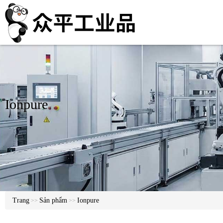
Ionpure
Trang
Sản phẩm
Ionpure
>>
>>