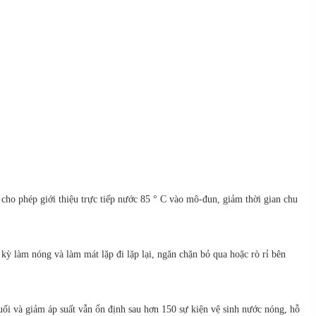
cho phép giới thiệu trực tiếp nước 85 ° C vào mô-đun, giảm thời gian chu
ỳ làm nóng và làm mát lặp đi lặp lại, ngăn chặn bỏ qua hoặc rò rỉ bên
ối và giảm áp suất vẫn ổn định sau hơn 150 sự kiện vệ sinh nước nóng, hỗ