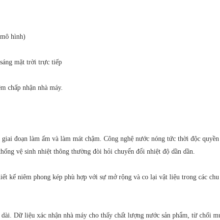
 mô hình)
áng mặt trời trực tiếp
iệm chấp nhận nhà máy.
c giai đoạn làm ấm và làm mát chậm. Công nghệ nước nóng tức thời độc quyền 
thống vệ sinh nhiệt thông thường đòi hỏi chuyển đổi nhiệt độ dần dần.
t kế niêm phong kép phù hợp với sự mở rộng và co lại vật liệu trong các chu k
 dài. Dữ liệu xác nhận nhà máy cho thấy chất lượng nước sản phẩm, từ chối mu