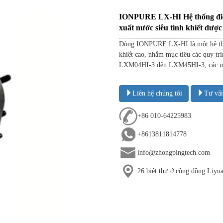
IONPURE LX-HI Hệ thống điện
xuất nước siêu tinh khiết dượ
Dòng IONPURE LX-HI là một hệ thống
khiết cao, nhắm mục tiêu các quy tr
LXM04HI-3 đến LXM45HI-3, các m
Liên hệ chúng tôi
Tư vấ
+86 010-64225983
+8613811814778
info@zhongpingtech.com
26 biệt thự ở cộng đồng Liy