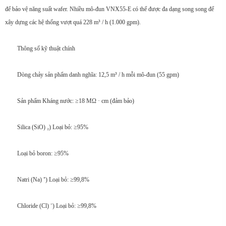
để bảo vệ năng suất wafer. Nhiều mô-đun VNX55-E có thể được đa dạng song song để
xây dựng các hệ thống vượt quá 228 m³ / h (1.000 gpm).
Thông số kỹ thuật chính
Dòng chảy sản phẩm danh nghĩa: 12,5 m³ / h mỗi mô-đun (55 gpm)
Sản phẩm Kháng nước: ≥18 MΩ · cm (đảm bảo)
Silica (SiO) ₂) Loại bỏ: ≥95%
Loại bỏ boron: ≥95%
Natri (Na) ⁺) Loại bỏ: ≥99,8%
Chloride (Cl) ⁻) Loại bỏ: ≥99,8%