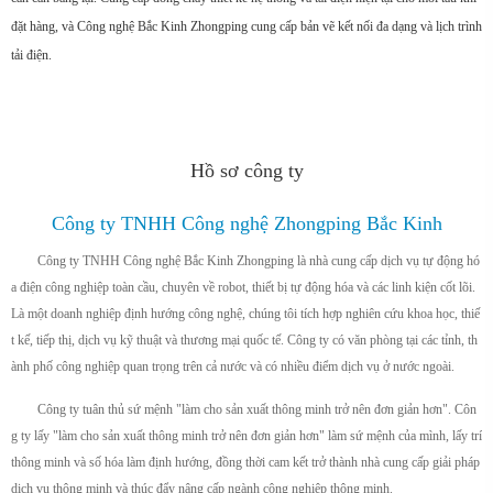
đặt hàng, và Công nghệ Bắc Kinh Zhongping cung cấp bản vẽ kết nối đa dạng và lịch trình
tải điện.
Hồ sơ công ty
Công ty TNHH Công nghệ Zhongping Bắc Kinh
Công ty TNHH Công nghệ Bắc Kinh Zhongping là nhà cung cấp dịch vụ tự động hó
a điện công nghiệp toàn cầu, chuyên về robot, thiết bị tự động hóa và các linh kiện cốt lõi.
Là một doanh nghiệp định hướng công nghệ, chúng tôi tích hợp nghiên cứu khoa học, thiế
t kế, tiếp thị, dịch vụ kỹ thuật và thương mại quốc tế. Công ty có văn phòng tại các tỉnh, th
ành phố công nghiệp quan trọng trên cả nước và có nhiều điểm dịch vụ ở nước ngoài.
Công ty tuân thủ sứ mệnh "làm cho sản xuất thông minh trở nên đơn giản hơn". Côn
g ty lấy "làm cho sản xuất thông minh trở nên đơn giản hơn" làm sứ mệnh của mình, lấy trí
thông minh và số hóa làm định hướng, đồng thời cam kết trở thành nhà cung cấp giải pháp
dịch vụ thông minh và thúc đẩy nâng cấp ngành công nghiệp thông minh.