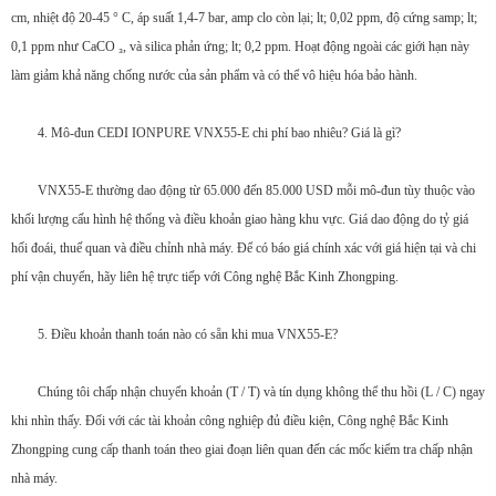
cm, nhiệt độ 20-45 ° C, áp suất 1,4-7 bar, amp clo còn lại; lt; 0,02 ppm, độ cứng samp; lt;
0,1 ppm như CaCO ₃, và silica phản ứng; lt; 0,2 ppm. Hoạt động ngoài các giới hạn này
làm giảm khả năng chống nước của sản phẩm và có thể vô hiệu hóa bảo hành.
4. Mô-đun CEDI IONPURE VNX55-E chi phí bao nhiêu? Giá là gì?
VNX55-E thường dao động từ 65.000 đến 85.000 USD mỗi mô-đun tùy thuộc vào
khối lượng cấu hình hệ thống và điều khoản giao hàng khu vực. Giá dao động do tỷ giá
hối đoái, thuế quan và điều chỉnh nhà máy. Để có báo giá chính xác với giá hiện tại và chi
phí vận chuyển, hãy liên hệ trực tiếp với Công nghệ Bắc Kinh Zhongping.
5. Điều khoản thanh toán nào có sẵn khi mua VNX55-E?
Chúng tôi chấp nhận chuyển khoản (T / T) và tín dụng không thể thu hồi (L / C) ngay
khi nhìn thấy. Đối với các tài khoản công nghiệp đủ điều kiện, Công nghệ Bắc Kinh
Zhongping cung cấp thanh toán theo giai đoạn liên quan đến các mốc kiểm tra chấp nhận
nhà máy.