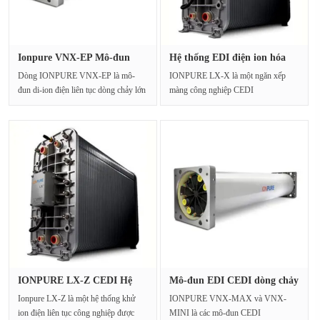
Ionpure VNX-EP Mô-đun
Hệ thống EDI điện ion hóa
CEDI điệ···
IONP···
Dòng IONPURE VNX-EP là mô-
IONPURE LX-X là một ngăn xếp
đun di-ion điện liên tục dòng chảy lớn
màng công nghiệp CEDI
(CEDI) cho các hệ thố···
(Deionization liên tục) được thiết k···
IONPURE LX-Z CEDI Hệ
Mô-đun EDI CEDI dòng chảy
thống điệ···
cao ···
Ionpure LX-Z là một hệ thống khử
IONPURE VNX-MAX và VNX-
ion điện liên tục công nghiệp được
MINI là các mô-đun CEDI