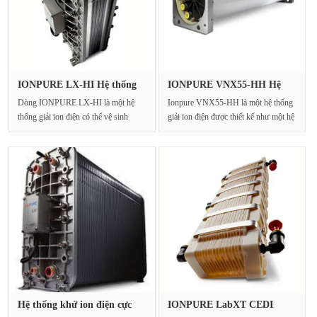
IONPURE LX-HI Hệ thống
IONPURE VNX55-HH Hệ
điện io···
thống điện···
Dòng IONPURE LX-HI là một hệ
Ionpure VNX55-HH là một hệ thống
thống giải ion điện có thể vệ sinh
giải ion điện được thiết kế như một hệ
bằng nước nóng để s···
thống đánh···
Hệ thống khử ion điện cực
IONPURE LabXT CEDI
IONP···
Module RO-E···