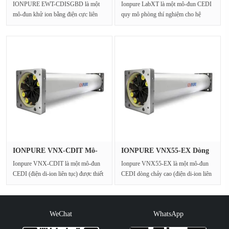
IONPURE EWT-CDISGBD là một
Ionpure LabXT là một mô-đun CEDI
mô-đun khử ion bằng điện cực liên
quy mô phòng thí nghiệm cho hệ
tục được thiết kế cho v···
thống nước ro-edi và hệ···
IONPURE VNX-CDIT Mô-
IONPURE VNX55-EX Dòng
đun điện i···
chảy cao···
Ionpure VNX-CDIT là một mô-đun
Ionpure VNX55-EX là một mô-đun
CEDI (điện di-ion liên tục) được thiết
CEDI dòng chảy cao (điện di-ion liên
kế cho các hệ t···
tục) cho các hệ thố···
WeChat
WhatsApp