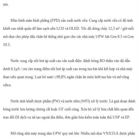
nm.
Màn hình màn hình phẳng (FPD) sản xuất nước rửa: Cung cấp nước rửa có độ tinh
khiết cao nhất quán để làm sạch nền LCD và OLED. Tốc độ dòng chảy 12,5 m³ / giờ mỗi
mô-đun cho phép dấu chân hệ thống nhỏ gọn cho các nhà máy UPW fab Gen 8.5 và Gen
10.5.
Nước cung cấp nồi hơi áp suất cao sản xuất điện: đánh bóng RO thấm vào độ dẫn
dưới 0,1µS / cm cho trang điểm nồi hơi áp suất cao trong tua bin khí kết hợp và nhà máy
than siêu quan trọng. Loại bỏ natri ≥99,8% ngăn chặn ăn mòn lưỡi tua bin và mở rộng
silica.
Nước tinh khiết dược phẩm (PW) và nước tiêm (WFI) xử lý trước: Là giai đoạn đánh
bóng trước lưu lượng chưng cất hoặc UF cuối cùng. Xóa bỏ xử lý hóa chất liên quan đến
trao đổi DI dịch vụ tái tạo ngoài địa điểm, đơn giản hóa kiểm toán tuân thủ USP và EP.
Mở rộng nhà máy trung tâm UPW quy mô lớn: Nhiều mô-đun VNX55-E được phân