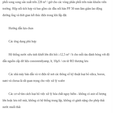
phối song song sản xuất trên 228 m³ / giờ cho các vòng phân phối trên toàn khuôn viên
trường. Hộp nối tích hợp và bao gồm các đầu nối hàn PP 50 mm làm giảm lao động
đường ống và thời gian kết thúc điện trong khi lắp đặt.
Hướng dẫn lựa chọn
Các ứng dụng phù hợp:
Hệ thống nước siêu tinh khiết lớn đòi hỏi ≥12,5 m³ / h cho mỗi tàu đánh bóng với độ
dẫn nguồn cấp dữ liệu consistentlyamp; lt; 10µS / cm từ RO thượng lưu
Các nhà máy bán dẫn và vi điện tử nơi các thông số kỹ thuật loại bỏ silica, boron,
natri và clorua là rất quan trọng cho việc xử lý wafer
Các cơ sở tìm cách loại bỏ việc xử lý hóa chất nguy hiểm - không có axit số lượng
lớn hoặc lưu trữ mùi, không có hệ thống trung lập, không có gánh nặng cho phép thải
nước muối thải