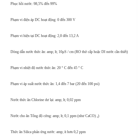
Phục hồi nước: 98,5% đến 99%
Phạm vi điện áp DC hoạt động: 0 đến 300 V
Phạm vi hiện tại DC hoạt động: 2,0 đến 13,2 A
Dòng dẫn nước thức ăn: amp; lt; 10µS / cm (RO thứ cấp hoặc DI nước cần thiết)
Phạm vi nhiệt độ nước thức ăn: 20 ° C đến 45 ° C
Phạm vi áp suất nước thức ăn: 1,4 đến 7 bar (20 đến 100 psi)
Nước thức ăn Chlorine dư lại: amp; lt; 0,02 ppm
Nước cho ăn Tổng độ cứng: amp; lt; 0,1 ppm (như CaCO) ₃)
Thức ăn Silica phản ứng nước: amp; ít hơn 0,2 ppm