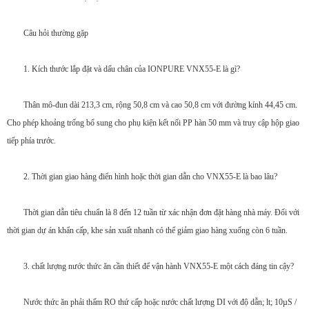
Câu hỏi thường gặp
1. Kích thước lắp đặt và dấu chân của IONPURE VNX55-E là gì?
Thân mô-đun dài 213,3 cm, rộng 50,8 cm và cao 50,8 cm với đường kính 44,45 cm.
Cho phép khoảng trống bổ sung cho phụ kiện kết nối PP hàn 50 mm và truy cập hộp giao
tiếp phía trước.
2. Thời gian giao hàng điển hình hoặc thời gian dẫn cho VNX55-E là bao lâu?
Thời gian dẫn tiêu chuẩn là 8 đến 12 tuần từ xác nhận đơn đặt hàng nhà máy. Đối với
thời gian dự án khẩn cấp, khe sản xuất nhanh có thể giảm giao hàng xuống còn 6 tuần.
3. chất lượng nước thức ăn cần thiết để vận hành VNX55-E một cách đáng tin cậy?
Nước thức ăn phải thấm RO thứ cấp hoặc nước chất lượng DI với độ dẫn; lt; 10µS /