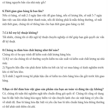
có hàng nguyên bản của nhà máy gốc!
6.Thời gian giao hàng là bao lâu?
Nếu có hàng, sẽ mất 2-3 ngày làm việc để giao hàng, nếu số lượng lớn, sẽ mất 5-7 ngày
làm việc sau khi nhận được thanh toán, nếu đó không phải là mẫu thông thường, sẽ mất
một thời gian, chúng tôi sẽ thông báo cho bạn thời gian giao hàng cụ thể.
7.Có hỗ trợ kỹ thuật không?
Tất nhiên, chúng tôi có đội ngũ kỹ thuật chuyên nghiệp có thể giúp bạn giải quyết các vấn
đề kỹ thuật.
8.Chúng ta đảm bảo chất lượng như thế nào?
Chúng tôi có ba quy trình để kiểm soát chất lượng hàng hóa.
1) Kỹ sư của chúng tôi sẽ thường xuyên kiểm tra sản xuất và kiểm soát chất lượng tại nhà
máy.
2) Nguyên liệu đầu vào phải được kiểm tra bởi các kỹ sư mua hàng có kinh nghiệm trước
khi có thể lưu kho.
3) Ít nhất 2 người trong bộ phận hậu cần sẽ kiểm tra chéo hàng hóa cần gửi trước khi giao
hàng.
9.Bạn có thể đảm bảo việc giao sản phẩm của bạn an toàn và đáng tin cậy không?
Có, chúng tôi tuân thủ nghiêm ngặt tiêu chuẩn đóng gói quốc tế. Chúng tôi cũng sử dụng
bao bì đặc biệt cho hàng hóa nguy hiểm và vận chuyển lạnh cho các mặt hàng có yêu cầu
về nhiệt độ. Bao bì hàng hóa đặc biệt và yêu cầu bao bì tiêu chuẩn hàng hóa thông thường
có thể phát sinh thêm chi phí.