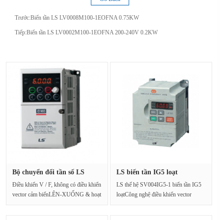
Trước:
Biến tần LS LV0008M100-1EOFNA 0.75KW
Tiếp:
Biến tần LS LV0002M100-1EOFNA 200-240V 0.2KW
Bộ chuyển đổi tần số LS
LS biến tần IG5 loạt
SV0008···
SV004IG5-···
Điều khiển V / F, không có điều khiển
LS thế hệ SV004IG5-1 biến tần IG5
vector cảm biếnLÊN-XUỐNG & hoạt
loạtCông nghệ điều khiển vector
động 3 dòngTả···
không gianĐiều khiển···