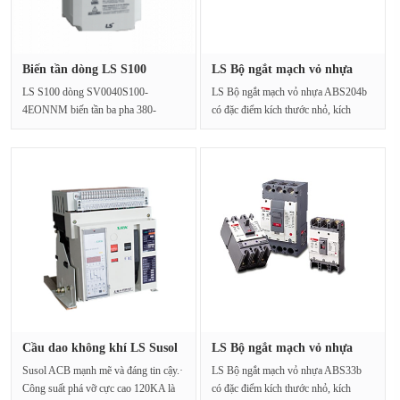
Biến tần dòng LS S100
LS Bộ ngắt mạch vỏ nhựa
SV0040S1···
ABS204···
LS S100 dòng SV0040S100-
LS Bộ ngắt mạch vỏ nhựa ABS204b
4EONNM biến tần ba pha 380-
có đặc điểm kích thước nhỏ, kích
480VCác tính năng và hiệu suất mạnh
thước lắp đặt t···
mẽ···
Cầu dao không khí LS Susol
LS Bộ ngắt mạch vỏ nhựa
AN-···
ABS33b
Susol ACB mạnh mẽ và đáng tin cậy.·
LS Bộ ngắt mạch vỏ nhựa ABS33b
Công suất phá vỡ cực cao 120KA là
có đặc điểm kích thước nhỏ, kích