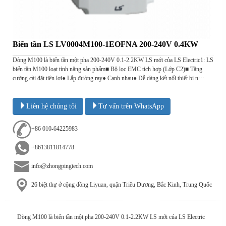
Biến tần LS LV0004M100-1EOFNA 200-240V 0.4KW
Dòng M100 là biến tần một pha 200-240V 0.1-2.2KW LS mới của LS Electric1: LS
biến tần M100 loạt tính năng sản phẩm■ Bộ lọc EMC tích hợp (Lớp C2)■ Tăng
cường cài đặt tiện lợi● Lắp đường ray● Cạnh nhau● Dễ dàng kết nối thiết bị n···
Liên hệ chúng tôi
Tư vấn trên WhatsApp
+86 010-64225983
+8613811814778
info@zhongpingtech.com
26 biệt thự ở cộng đồng Liyuan, quận Triều Dương, Bắc Kinh, Trung Quốc
Dòng M100 là biến tần một pha 200-240V 0.1-2.2KW LS mới của LS Electric