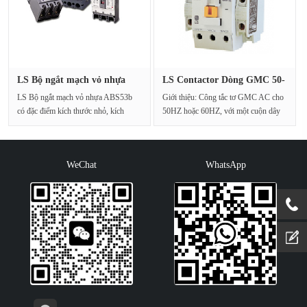
LS Bộ ngắt mạch vỏ nhựa
LS Contactor Dòng GMC 50-
ABS53b
85A 5···
LS Bộ ngắt mạch vỏ nhựa ABS53b
Giới thiệu: Công tắc tơ GMC AC cho
có đặc điểm kích thước nhỏ, kích
50HZ hoặc 60HZ, với một cuộn dây
thước lắp đặt ti···
đặc biệt có thể đ···
WeChat
WhatsApp