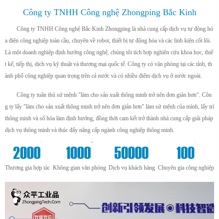
Công ty TNHH Công nghệ Zhongping Bắc Kinh
Công ty TNHH Công nghệ Bắc Kinh Zhongping là nhà cung cấp dịch vụ tự động hó
a điện công nghiệp toàn cầu, chuyên về robot, thiết bị tự động hóa và các linh kiện cốt lõi.
Là một doanh nghiệp định hướng công nghệ, chúng tôi tích hợp nghiên cứu khoa học, thiế
t kế, tiếp thị, dịch vụ kỹ thuật và thương mại quốc tế. Công ty có văn phòng tại các tỉnh, th
ành phố công nghiệp quan trọng trên cả nước và có nhiều điểm dịch vụ ở nước ngoài.
Công ty tuân thủ sứ mệnh "làm cho sản xuất thông minh trở nên đơn giản hơn". Côn
g ty lấy "làm cho sản xuất thông minh trở nên đơn giản hơn" làm sứ mệnh của mình, lấy trí
thông minh và số hóa làm định hướng, đồng thời cam kết trở thành nhà cung cấp giải pháp
dịch vụ thông minh và thúc đẩy nâng cấp ngành công nghiệp thông minh.
+
m²
+
+
2000
1000
50000
100
Thương gia hợp tác
Không gian văn phòng
Dịch vụ khách hàng
Chuyên gia công nghiệp