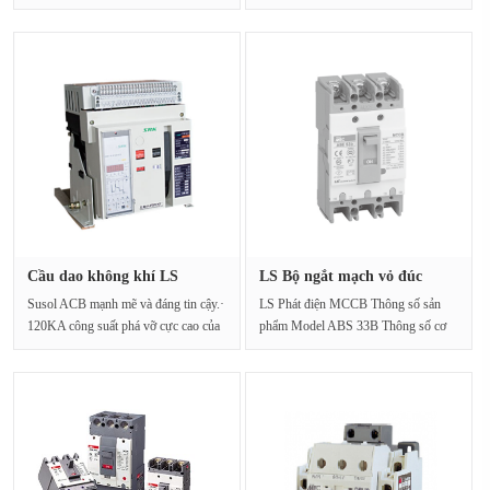
hàng đầu thế ···
thước lắp đặt ti···
Cầu dao không khí LS
LS Bộ ngắt mạch vỏ đúc
SusolAN-1···
ABE53b ···
Susol ACB mạnh mẽ và đáng tin cậy.·
LS Phát điện MCCB Thông số sản
120KA công suất phá vỡ cực cao của
phẩm Model ABS 33B Thông số cơ
hàng đầu thế···
bản Dòng điện định mứ···