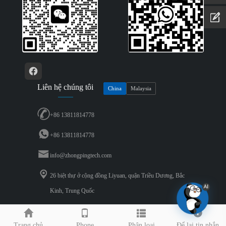
Liên hệ chúng tôi
China
Malaysia
+86 13811814778
+86 13811814778
info@zhongpingtech.com
26 biệt thự ở cộng đồng Liyuan, quận Triều Dương, Bắc
Kinh, Trung Quốc
Bản quyền © 2024 Beijing Zhongping Technology Co., LTD.. Tất cả các quyền.
Trang chủ
Phone
Phân loại
Để lại tin nhắn