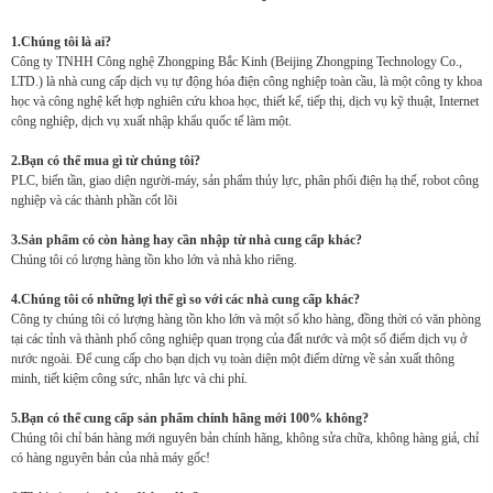
1.Chúng tôi là ai?
Công ty TNHH Công nghệ Zhongping Bắc Kinh (Beijing Zhongping Technology Co.,
LTD.) là nhà cung cấp dịch vụ tự động hóa điện công nghiệp toàn cầu, là một công ty khoa
học và công nghệ kết hợp nghiên cứu khoa học, thiết kế, tiếp thị, dịch vụ kỹ thuật, Internet
công nghiệp, dịch vụ xuất nhập khẩu quốc tế làm một.
2.Bạn có thể mua gì từ chúng tôi?
PLC, biến tần, giao diện người-máy, sản phẩm thủy lực, phân phối điện hạ thế, robot công
nghiệp và các thành phần cốt lõi
3.Sản phẩm có còn hàng hay cần nhập từ nhà cung cấp khác?
Chúng tôi có lượng hàng tồn kho lớn và nhà kho riêng.
4.Chúng tôi có những lợi thế gì so với các nhà cung cấp khác?
Công ty chúng tôi có lượng hàng tồn kho lớn và một số kho hàng, đồng thời có văn phòng
tại các tỉnh và thành phố công nghiệp quan trọng của đất nước và một số điểm dịch vụ ở
nước ngoài. Để cung cấp cho bạn dịch vụ toàn diện một điểm dừng về sản xuất thông
minh, tiết kiệm công sức, nhân lực và chi phí.
5.Bạn có thể cung cấp sản phẩm chính hãng mới 100% không?
Chúng tôi chỉ bán hàng mới nguyên bản chính hãng, không sửa chữa, không hàng giả, chỉ
có hàng nguyên bản của nhà máy gốc!