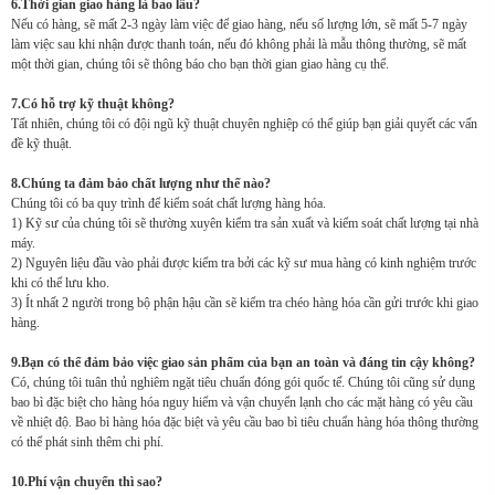
6.Thời gian giao hàng là bao lâu?
Nếu có hàng, sẽ mất 2-3 ngày làm việc để giao hàng, nếu số lượng lớn, sẽ mất 5-7 ngày
làm việc sau khi nhận được thanh toán, nếu đó không phải là mẫu thông thường, sẽ mất
một thời gian, chúng tôi sẽ thông báo cho bạn thời gian giao hàng cụ thể.
7.Có hỗ trợ kỹ thuật không?
Tất nhiên, chúng tôi có đội ngũ kỹ thuật chuyên nghiệp có thể giúp bạn giải quyết các vấn
đề kỹ thuật.
8.Chúng ta đảm bảo chất lượng như thế nào?
Chúng tôi có ba quy trình để kiểm soát chất lượng hàng hóa.
1) Kỹ sư của chúng tôi sẽ thường xuyên kiểm tra sản xuất và kiểm soát chất lượng tại nhà
máy.
2) Nguyên liệu đầu vào phải được kiểm tra bởi các kỹ sư mua hàng có kinh nghiệm trước
khi có thể lưu kho.
3) Ít nhất 2 người trong bộ phận hậu cần sẽ kiểm tra chéo hàng hóa cần gửi trước khi giao
hàng.
9.Bạn có thể đảm bảo việc giao sản phẩm của bạn an toàn và đáng tin cậy không?
Có, chúng tôi tuân thủ nghiêm ngặt tiêu chuẩn đóng gói quốc tế. Chúng tôi cũng sử dụng
bao bì đặc biệt cho hàng hóa nguy hiểm và vận chuyển lạnh cho các mặt hàng có yêu cầu
về nhiệt độ. Bao bì hàng hóa đặc biệt và yêu cầu bao bì tiêu chuẩn hàng hóa thông thường
có thể phát sinh thêm chi phí.
10.Phí vận chuyển thì sao?