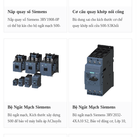
Nắp quay số Siemens
Cơ cấu quay khớp nối cổng
3RV1908-0P···
Siem···
Nắp quay số Siemens 3RV1908-0P
Bù dung sai cho kích thước cơ chế
có thể bịt kín cho bộ ngắt mạch S00-
quay khớp nối cửa S00-S3Khối
S3
lượng tịnh (Kg) 0.056Kg ···
Bộ Ngắt Mạch Siemens
Bộ Ngắt Mạch Siemens
3RV2411-1···
3RV2032-4···
Bộ ngắt mạch, Kích thước xây dựng
Bộ ngắt mạch Siemens 3RV2032-
S00 để bảo vệ máy biến áp AChuyến
4XA10 S2, Bảo vệ động cơ, Lớp 10,
đi 1.1-1.6A N C···
Chuyến đi quá tải nhiệt···