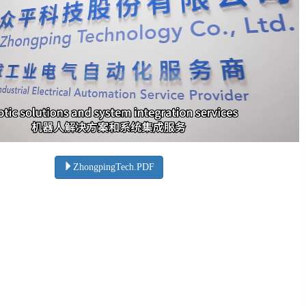
ZhongpingTech.PDF