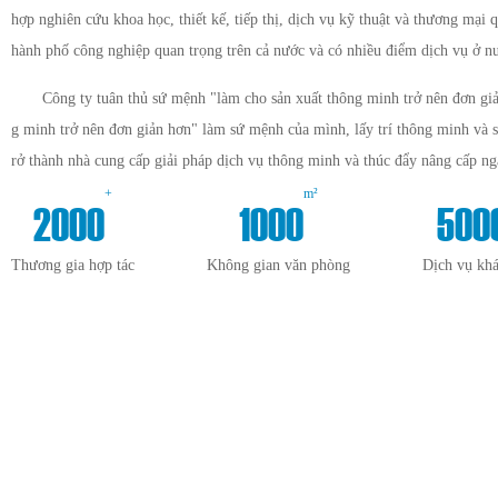
hợp nghiên cứu khoa học, thiết kế, tiếp thị, dịch vụ kỹ thuật và thương mại q
hành phố công nghiệp quan trọng trên cả nước và có nhiều điểm dịch vụ ở n
Công ty tuân thủ sứ mệnh "làm cho sản xuất thông minh trở nên đơn giả
g minh trở nên đơn giản hơn" làm sứ mệnh của mình, lấy trí thông minh và 
rở thành nhà cung cấp giải pháp dịch vụ thông minh và thúc đẩy nâng cấp n
+
m²
2000
1000
500
Thương gia hợp tác
Không gian văn phòng
Dịch vụ kh