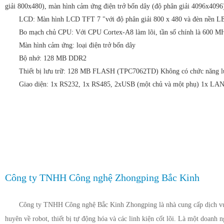
giải 800x480), màn hình cảm ứng điện trở bốn dây (độ phân giải 4096x409
LCD: Màn hình LCD TFT 7 "với độ phân giải 800 x 480 và đèn nền 
Bo mạch chủ CPU: Với CPU Cortex-A8 làm lõi, tần số chính là 600 
Màn hình cảm ứng: loại điện trở bốn dây
Bộ nhớ: 128 MB DDR2
Thiết bị lưu trữ: 128 MB FLASH (TPC7062TD) Không có chức năng lư
Giao diện: 1x RS232, 1x RS485, 2xUSB (một chủ và một phụ) 1x LA
Công ty TNHH Công nghệ Zhongping Bắc Kinh
Công ty TNHH Công nghệ Bắc Kinh Zhongping là nhà cung cấp dịch vụ 
huyên về robot, thiết bị tự động hóa và các linh kiện cốt lõi. Là một doanh 