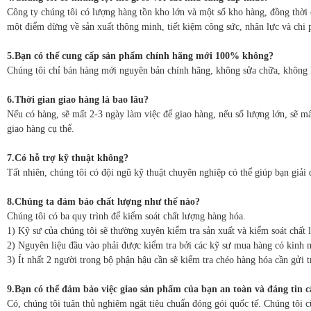
Công ty chúng tôi có lượng hàng tồn kho lớn và một số kho hàng, đồng thời 
một điểm dừng về sản xuất thông minh, tiết kiệm công sức, nhân lực và chi 
5.Bạn có thể cung cấp sản phẩm chính hãng mới 100% không?
Chúng tôi chỉ bán hàng mới nguyên bản chính hãng, không sửa chữa, không 
6.Thời gian giao hàng là bao lâu?
Nếu có hàng, sẽ mất 2-3 ngày làm việc để giao hàng, nếu số lượng lớn, sẽ mấ
giao hàng cụ thể.
7.Có hỗ trợ kỹ thuật không?
Tất nhiên, chúng tôi có đội ngũ kỹ thuật chuyên nghiệp có thể giúp bạn giải 
8.Chúng ta đảm bảo chất lượng như thế nào?
Chúng tôi có ba quy trình để kiểm soát chất lượng hàng hóa.
1) Kỹ sư của chúng tôi sẽ thường xuyên kiểm tra sản xuất và kiểm soát chất 
2) Nguyên liệu đầu vào phải được kiểm tra bởi các kỹ sư mua hàng có kinh n
3) Ít nhất 2 người trong bộ phận hậu cần sẽ kiểm tra chéo hàng hóa cần gửi t
9.Bạn có thể đảm bảo việc giao sản phẩm của bạn an toàn và đáng tin 
Có, chúng tôi tuân thủ nghiêm ngặt tiêu chuẩn đóng gói quốc tế. Chúng tôi 