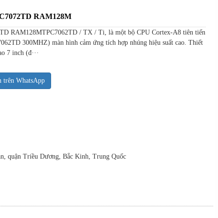
TPC7072TD RAM128M
D RAM128MTPC7062TD / TX / Ti, là một bộ CPU Cortex-A8 tiên tiến
7062TD 300MHZ) màn hình cảm ứng tích hợp nhúng hiệu suất cao. Thiết
o 7 inch (đ···
n trên WhatsApp
uan, quận Triều Dương, Bắc Kinh, Trung Quốc