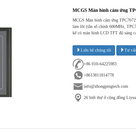
MCGS Màn hình cảm ứng 
MCGS Màn hình cảm ứng TPC7072T
làm lõi (tần số chính 600MHz, TPC
kế có màn hình LCD TFT độ sáng ca
Liên hệ chúng tôi
Tư vấ
+86 010-64225983
+8613811814778
info@zhongpingtech.com
26 biệt thự ở cộng đồng Liy