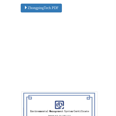
ZhongpingTech.PDF