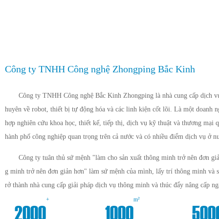
Công ty TNHH Công nghệ Zhongping Bắc Kinh
Công ty TNHH Công nghệ Bắc Kinh Zhongping là nhà cung cấp dịch vụ 
huyên về robot, thiết bị tự động hóa và các linh kiện cốt lõi. Là một doanh 
hợp nghiên cứu khoa học, thiết kế, tiếp thị, dịch vụ kỹ thuật và thương mại q
hành phố công nghiệp quan trọng trên cả nước và có nhiều điểm dịch vụ ở n
Công ty tuân thủ sứ mệnh "làm cho sản xuất thông minh trở nên đơn giả
g minh trở nên đơn giản hơn" làm sứ mệnh của mình, lấy trí thông minh và 
rở thành nhà cung cấp giải pháp dịch vụ thông minh và thúc đẩy nâng cấp n
+
m²
2000
1000
500