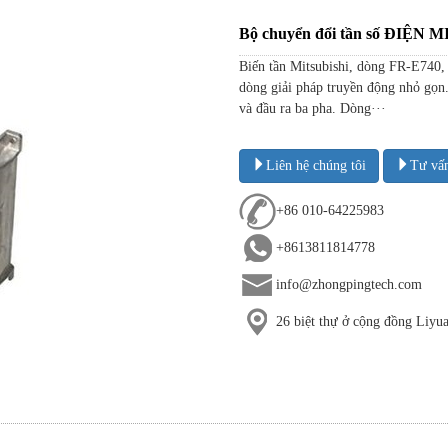
Bộ chuyển đổi tần số ĐIỆN
Biến tần Mitsubishi, dòng FR-E740
dòng giải pháp truyền động nhỏ gọn.
và đầu ra ba pha. Dòng···
Liên hệ chúng tôi
Tư vấ
+86 010-64225983
+8613811814778
info@zhongpingtech.com
26 biệt thự ở cộng đồng Liy