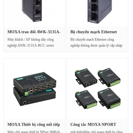
MOXA trao đổi AWK-3131A-
Bộ chuyển mạch Ethernet
M12-RC···
công n···
Máy khách / AP không dây công
Bộ chuyển mạch Ethernet công
nghiệp AWK-3131A-RCC series
nghiệp không được quản lý cấp nhập
802.11n là giải pháp không dây ···
cảnh 5 cổng MOXA EDS-···
MOXA Thiết bị cổng nối tiếp
Công tắc MOXA NPORT
Má···
5232 RS-42···
Máy chủ mạng thiết bị NPort 5600-8-
giới thiệuMáy chủ mạng thiết bị cổng