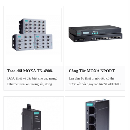
Trao đổi MOXA TN-4908-
Công Tắc MOXA NPORT
ETBN-F-4···
NP5630-16 ···
Được thiết kế đặc biệt cho các mạng
Lên đến 16 thiết bị nối tiếp có thể
Ethernet trên xe đường sắt, dòng
được kết nối ngay lập tứcNPot®5600
ToughNet TN-490···
kết nối 16···