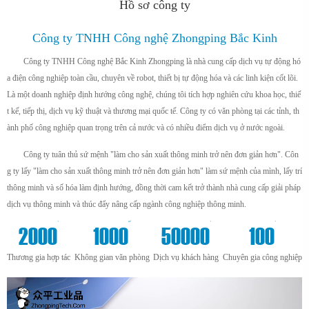
Hồ sơ công ty
Công ty TNHH Công nghệ Zhongping Bắc Kinh
Công ty TNHH Công nghệ Bắc Kinh Zhongping là nhà cung cấp dịch vụ tự động hó
a điện công nghiệp toàn cầu, chuyên về robot, thiết bị tự động hóa và các linh kiện cốt lõi.
Là một doanh nghiệp định hướng công nghệ, chúng tôi tích hợp nghiên cứu khoa học, thiế
t kế, tiếp thị, dịch vụ kỹ thuật và thương mại quốc tế. Công ty có văn phòng tại các tỉnh, th
ành phố công nghiệp quan trọng trên cả nước và có nhiều điểm dịch vụ ở nước ngoài.
Công ty tuân thủ sứ mệnh "làm cho sản xuất thông minh trở nên đơn giản hơn". Côn
g ty lấy "làm cho sản xuất thông minh trở nên đơn giản hơn" làm sứ mệnh của mình, lấy trí
thông minh và số hóa làm định hướng, đồng thời cam kết trở thành nhà cung cấp giải pháp
dịch vụ thông minh và thúc đẩy nâng cấp ngành công nghiệp thông minh.
+
m²
+
+
2000
1000
50000
100
Thương gia hợp tác
Không gian văn phòng
Dịch vụ khách hàng
Chuyên gia công nghiệp