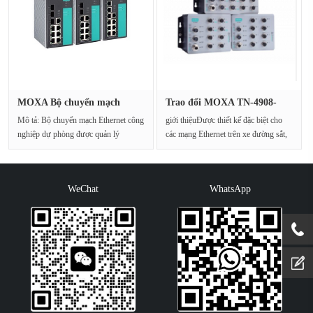
MOXA Bộ chuyển mạch
Trao đổi MOXA TN-4908-
Ethernet c···
4GPoE-4G···
Mô tả: Bộ chuyển mạch Ethernet công
giới thiệuĐược thiết kế đặc biệt cho
nghiệp dự phòng được quản lý
các mạng Ethernet trên xe đường sắt,
Gigabit EDS-510A, EDS···
dòng Tou···
WeChat
WhatsApp