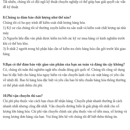
Tất nhiên, chúng tôi có đội ngũ kỹ thuật chuyên nghiệp có thể giúp bạn giải quyết các vấn
đề kỹ thuật.
8.Chúng ta đảm bảo chất lượng như thế nào?
Chúng tôi có ba quy trình để kiểm soát chất lượng hàng hóa.
1) Kỹ sư của chúng tôi sẽ thường xuyên kiểm tra sản xuất và kiểm soát chất lượng tại nhà
máy.
2) Nguyên liệu đầu vào phải được kiểm tra bởi các kỹ sư mua hàng có kinh nghiệm trước
khi có thể lưu kho.
3) Ít nhất 2 người trong bộ phận hậu cần sẽ kiểm tra chéo hàng hóa cần gửi trước khi giao
hàng.
9.Bạn có thể đảm bảo việc giao sản phẩm của bạn an toàn và đáng tin cậy không?
Có, chúng tôi tuân thủ nghiêm ngặt tiêu chuẩn đóng gói quốc tế. Chúng tôi cũng sử dụng
bao bì đặc biệt cho hàng hóa nguy hiểm và vận chuyển lạnh cho các mặt hàng có yêu cầu
về nhiệt độ. Bao bì hàng hóa đặc biệt và yêu cầu bao bì tiêu chuẩn hàng hóa thông thường
có thể phát sinh thêm chi phí.
10.Phí vận chuyển thì sao?
Chi phí phụ thuộc vào cách bạn chọn để nhận hàng. Chuyển phát nhanh thường là cách
nhanh nhất nhưng cũng đắt nhất. Vận chuyển đường biển là giải pháp tốt nhất cho số
lượng lớn hàng hóa. Chi phí vận chuyển chính xác phụ thuộc vào số tiền mua, số lượng và
trọng lượng đơn hàng của bạn. Vui lòng liên hệ với chúng tôi để biết thêm thông tin.