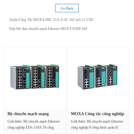
Go Back
Trước:
Công Tắc MOXA IMC-21A-S-SC 265 mA 12 VDC
Tiếp:
Mô đun chuyển mạch Ethernet MOXA EOM-104
Bộ chuyển mạch mạng
MOXA Công tắc công nghiệp
MOXA EDS-5···
EDS-···
Giới thiệu: Bộ chuyển mạch Ethernet
Giới thiệu: Bộ chuyển mạch Ethernet
công nghiệp EDS-518A 18 cổng
công nghiệp 8 cổng được quản lý
EDS-518A, EDS-518A được ···
Eds-508a-t, EDS-508···