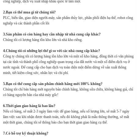
công nghiệp, dịch vụ xuất nhập khẩu quốc tế làm một.
2.Bạn có thể mua gì từ chúng tôi?
PLC, biến tần, giao diện người-máy, sản phẩm thủy lực, phân phối điện hạ thế, robot công
nghiệp và các thành phần cốt lõi
3.Sản phẩm có còn hàng hay cần nhập từ nhà cung cấp khác?
Chúng tôi có lượng hàng tồn kho lớn và nhà kho riêng.
4.Chúng tôi có những lợi thế gì so với các nhà cung cấp khác?
Công ty chúng tôi có lượng hàng tồn kho lớn và một số kho hàng, đồng thời có văn phòng
tại các tỉnh và thành phố công nghiệp quan trọng của đất nước và một số điểm dịch vụ ở
nước ngoài. Để cung cấp cho bạn dịch vụ toàn diện một điểm dừng về sản xuất thông
minh, tiết kiệm công sức, nhân lực và chi phí.
5.Bạn có thể cung cấp sản phẩm chính hãng mới 100% không?
Chúng tôi chỉ bán hàng mới nguyên bản chính hãng, không sửa chữa, không hàng giả, chỉ
có hàng nguyên bản của nhà máy gốc!
6.Thời gian giao hàng là bao lâu?
Nếu có hàng, sẽ mất 2-3 ngày làm việc để giao hàng, nếu số lượng lớn, sẽ mất 5-7 ngày
làm việc sau khi nhận được thanh toán, nếu đó không phải là mẫu thông thường, sẽ mất
một thời gian, chúng tôi sẽ thông báo cho bạn thời gian giao hàng cụ thể.
7.Có hỗ trợ kỹ thuật không?