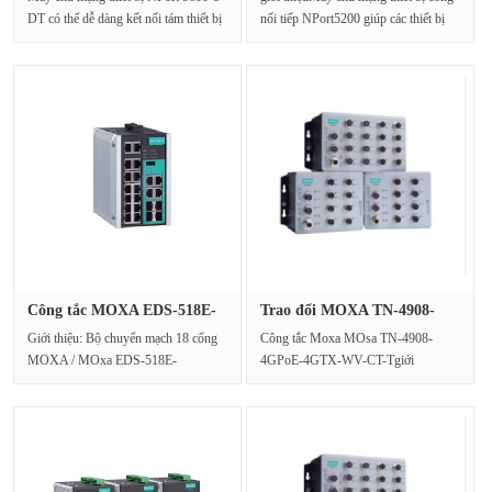
DT có thể dễ dàng kết nối tám thiết bị
nối tiếp NPort5200 giúp các thiết bị
nối tiếp v···
cổng nối t···
Công tắc MOXA EDS-518E-
Trao đổi MOXA TN-4908-
4GTXSFP···
4GPoE-4G···
Giới thiệu: Bộ chuyển mạch 18 cổng
Công tắc Moxa MOsa TN-4908-
MOXA / MOxa EDS-518E-
4GPoE-4GTX-WV-CT-Tgiới
4GTXSFP, bộ chuyển mạch Ethernet
thiệuĐược thiết kế đặc biệt cho các
cô···
m···