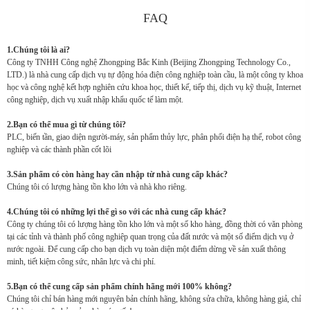
FAQ
1.Chúng tôi là ai?
Công ty TNHH Công nghệ Zhongping Bắc Kinh (Beijing Zhongping Technology Co.,
LTD.) là nhà cung cấp dịch vụ tự động hóa điện công nghiệp toàn cầu, là một công ty khoa
học và công nghệ kết hợp nghiên cứu khoa học, thiết kế, tiếp thị, dịch vụ kỹ thuật, Internet
công nghiệp, dịch vụ xuất nhập khẩu quốc tế làm một.
2.Bạn có thể mua gì từ chúng tôi?
PLC, biến tần, giao diện người-máy, sản phẩm thủy lực, phân phối điện hạ thế, robot công
nghiệp và các thành phần cốt lõi
3.Sản phẩm có còn hàng hay cần nhập từ nhà cung cấp khác?
Chúng tôi có lượng hàng tồn kho lớn và nhà kho riêng.
4.Chúng tôi có những lợi thế gì so với các nhà cung cấp khác?
Công ty chúng tôi có lượng hàng tồn kho lớn và một số kho hàng, đồng thời có văn phòng
tại các tỉnh và thành phố công nghiệp quan trọng của đất nước và một số điểm dịch vụ ở
nước ngoài. Để cung cấp cho bạn dịch vụ toàn diện một điểm dừng về sản xuất thông
minh, tiết kiệm công sức, nhân lực và chi phí.
5.Bạn có thể cung cấp sản phẩm chính hãng mới 100% không?
Chúng tôi chỉ bán hàng mới nguyên bản chính hãng, không sửa chữa, không hàng giả, chỉ