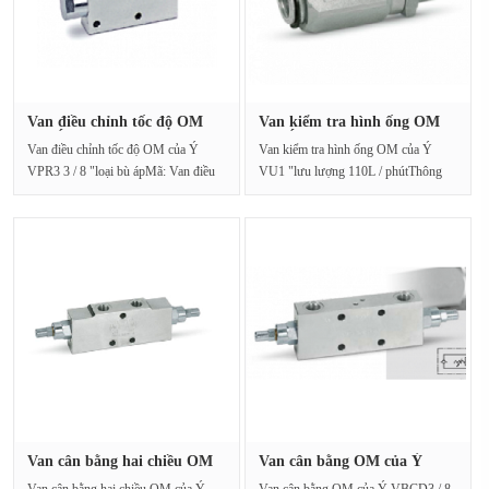
Van điều chỉnh tốc độ OM
Van kiểm tra hình ống OM
của Ý···
của Ý···
Van điều chỉnh tốc độ OM của Ý
Van kiểm tra hình ống OM của Ý
VPR3 3 / 8 "loại bù ápMã: Van điều
VU1 "lưu lượng 110L / phútThông
khiển tốc độ VPR···
số kỹ thuật:Lưu lượng···
Van cân bằng hai chiều OM
Van cân bằng OM của Ý
VBCD···
VBCD3 / ···