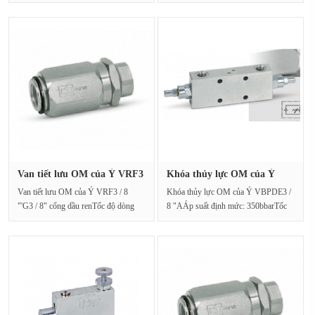
PHÚTÁp suất: 350BARMô hình ···
chảy: 85L / phútÁ···
Van tiết lưu OM của Ý VRF3
Khóa thủy lực OM của Ý
/ 8···
VBPDE3 ···
Van tiết lưu OM của Ý VRF3 / 8
Khóa thủy lực OM của Ý VBPDE3 /
"'G3 / 8" cổng dầu renTốc độ dòng
8 "AÁp suất định mức: 350bbarTốc
chảy: 45L / phútÁp suấ···
độ dòng chảy áp suấ···