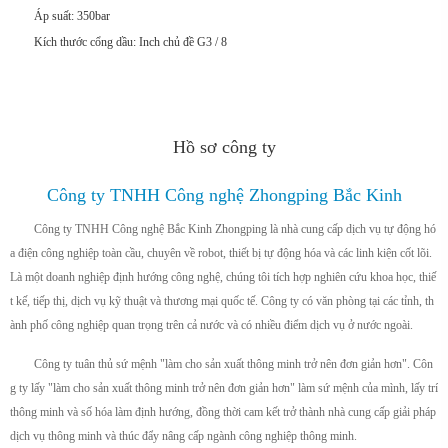
Áp suất: 350bar
Kích thước cổng dầu: Inch chủ đề G3 / 8
Hồ sơ công ty
Công ty TNHH Công nghệ Zhongping Bắc Kinh
Công ty TNHH Công nghệ Bắc Kinh Zhongping là nhà cung cấp dịch vụ tự động hó
a điện công nghiệp toàn cầu, chuyên về robot, thiết bị tự động hóa và các linh kiện cốt lõi.
Là một doanh nghiệp định hướng công nghệ, chúng tôi tích hợp nghiên cứu khoa học, thiế
t kế, tiếp thị, dịch vụ kỹ thuật và thương mại quốc tế. Công ty có văn phòng tại các tỉnh, th
ành phố công nghiệp quan trọng trên cả nước và có nhiều điểm dịch vụ ở nước ngoài.
Công ty tuân thủ sứ mệnh "làm cho sản xuất thông minh trở nên đơn giản hơn". Côn
g ty lấy "làm cho sản xuất thông minh trở nên đơn giản hơn" làm sứ mệnh của mình, lấy trí
thông minh và số hóa làm định hướng, đồng thời cam kết trở thành nhà cung cấp giải pháp
dịch vụ thông minh và thúc đẩy nâng cấp ngành công nghiệp thông minh.