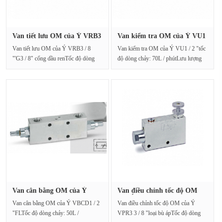
Van tiết lưu OM của Ý VRB3
Van kiểm tra OM của Ý VU1
/ 8···
/ 2 ···
Van tiết lưu OM của Ý VRB3 / 8
Van kiểm tra OM của Ý VU1 / 2 "tốc
"'G3 / 8" cổng dầu renTốc độ dòng
độ dòng chảy: 70L / phútLưu lượng
chảy: 45L / phútÁp suấ···
định mức: 70l / ···
Van cân bằng OM của Ý
Van điều chỉnh tốc độ OM
VBCD1 / ···
của Ý···
Van cân bằng OM của Ý VBCD1 / 2
Van điều chỉnh tốc độ OM của Ý
"FLTốc độ dòng chảy: 50L /
VPR3 3 / 8 "loại bù ápTốc độ dòng