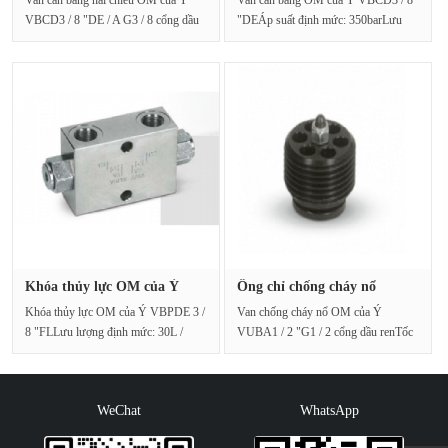
Van cân bằng hai chiều OM của Ý
Van cân bằng OM của Ý VBCD3 / 8
VBCD3 / 8 "DE / A G3 / 8 cổng dầu
"DEÁp suất định mức: 350barLưu
renTốc độ dòng chảy: 4···
lượng định mức: 30l / ···
Khóa thủy lực OM của Ý
Ống chỉ chống cháy nổ
VBPDE 3···
đường ốn···
Khóa thủy lực OM của Ý VBPDE 3 /
Van chống cháy nổ OM của Ý
8 "FLLưu lượng định mức: 30L /
VUBA1 / 2 "G1 / 2 cổng dầu renTốc
PHÚTÁp suất định mứ···
độ dòng chảy: 80L / PHÚTÁ···
WeChat
WhatsApp