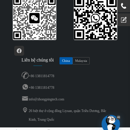
Liên hệ chúng tôi
China
Malaysia
+86 13811814778
+86 13811814778
info@zhongpingtech.com
26 biệt thự ở cộng đồng Liyuan, quận Triều Dương, Bắc
Kinh, Trung Quốc