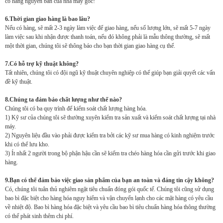
có hàng nguyên bản của nhà máy gốc!
6.Thời gian giao hàng là bao lâu?
Nếu có hàng, sẽ mất 2-3 ngày làm việc để giao hàng, nếu số lượng lớn, sẽ mất 5-7 ngày
làm việc sau khi nhận được thanh toán, nếu đó không phải là mẫu thông thường, sẽ mất
một thời gian, chúng tôi sẽ thông báo cho bạn thời gian giao hàng cụ thể.
7.Có hỗ trợ kỹ thuật không?
Tất nhiên, chúng tôi có đội ngũ kỹ thuật chuyên nghiệp có thể giúp bạn giải quyết các vấn
đề kỹ thuật.
8.Chúng ta đảm bảo chất lượng như thế nào?
Chúng tôi có ba quy trình để kiểm soát chất lượng hàng hóa.
1) Kỹ sư của chúng tôi sẽ thường xuyên kiểm tra sản xuất và kiểm soát chất lượng tại nhà
máy.
2) Nguyên liệu đầu vào phải được kiểm tra bởi các kỹ sư mua hàng có kinh nghiệm trước
khi có thể lưu kho.
3) Ít nhất 2 người trong bộ phận hậu cần sẽ kiểm tra chéo hàng hóa cần gửi trước khi giao
hàng.
9.Bạn có thể đảm bảo việc giao sản phẩm của bạn an toàn và đáng tin cậy không?
Có, chúng tôi tuân thủ nghiêm ngặt tiêu chuẩn đóng gói quốc tế. Chúng tôi cũng sử dụng
bao bì đặc biệt cho hàng hóa nguy hiểm và vận chuyển lạnh cho các mặt hàng có yêu cầu
về nhiệt độ. Bao bì hàng hóa đặc biệt và yêu cầu bao bì tiêu chuẩn hàng hóa thông thường
có thể phát sinh thêm chi phí.