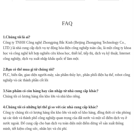
FAQ
1.Chúng tôi là ai?
Công ty TNHH Công nghệ Zhongping Bắc Kinh (Beijing Zhongping Technology Co.,
LTD.) là nhà cung cấp dịch vụ tự động hóa điện công nghiệp toàn cầu, là một công ty khoa
học và công nghệ kết hợp nghiên cứu khoa học, thiết kế, tiếp thị, dịch vụ kỹ thuật, Internet
công nghiệp, dịch vụ xuất nhập khẩu quốc tế làm một.
2.Bạn có thể mua gì từ chúng tôi?
PLC, biến tần, giao diện người-máy, sản phẩm thủy lực, phân phối điện hạ thế, robot công
nghiệp và các thành phần cốt lõi
3.Sản phẩm có còn hàng hay cần nhập từ nhà cung cấp khác?
Chúng tôi có lượng hàng tồn kho lớn và nhà kho riêng.
4.Chúng tôi có những lợi thế gì so với các nhà cung cấp khác?
Công ty chúng tôi có lượng hàng tồn kho lớn và một số kho hàng, đồng thời có văn phòng
tại các tỉnh và thành phố công nghiệp quan trọng của đất nước và một số điểm dịch vụ ở
nước ngoài. Để cung cấp cho bạn dịch vụ toàn diện một điểm dừng về sản xuất thông
minh, tiết kiệm công sức, nhân lực và chi phí.