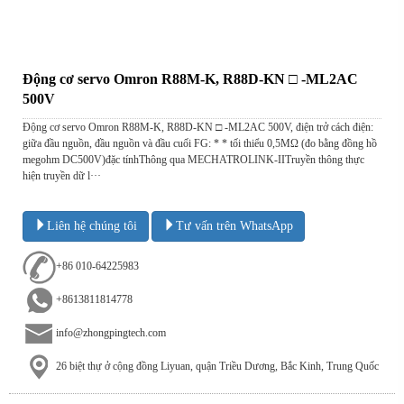
Động cơ servo Omron R88M-K, R88D-KN □ -ML2AC
500V
Động cơ servo Omron R88M-K, R88D-KN □ -ML2AC 500V, điện trở cách điện:
giữa đầu nguồn, đầu nguồn và đầu cuối FG: * * tối thiểu 0,5MΩ (đo bằng đồng hồ
megohm DC500V)đặc tínhThông qua MECHATROLINK-IITruyền thông thực
hiện truyền dữ l···
Liên hệ chúng tôi
Tư vấn trên WhatsApp
+86 010-64225983
+8613811814778
info@zhongpingtech.com
26 biệt thự ở cộng đồng Liyuan, quận Triều Dương, Bắc Kinh, Trung Quốc