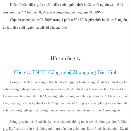
Điện trở cách điện: giữa thiết bị đầu cuối nguồn, thiết bị đầu cuối nguồn và thiết bị
đầu cuối FG: * * tối thiểu 0,5MΩ (đo bằng đồng hồ megohm DC500V)
Chịu được điện áp: AC1,500V trong 1 phút ở 50 / 60Hz giữa thiết bị đầu cuối nguồn,
thiết bị đầu cuối nguồn và thiết bị đầu cuối FG
Hồ sơ công ty
Công ty TNHH Công nghệ Zhongping Bắc Kinh
Công ty TNHH Công nghệ Bắc Kinh Zhongping là nhà cung cấp dịch vụ tự động hó
a điện công nghiệp toàn cầu, chuyên về robot, thiết bị tự động hóa và các linh kiện cốt lõi.
Là một doanh nghiệp định hướng công nghệ, chúng tôi tích hợp nghiên cứu khoa học, thiế
t kế, tiếp thị, dịch vụ kỹ thuật và thương mại quốc tế. Công ty có văn phòng tại các tỉnh, th
ành phố công nghiệp quan trọng trên cả nước và có nhiều điểm dịch vụ ở nước ngoài.
Công ty tuân thủ sứ mệnh "làm cho sản xuất thông minh trở nên đơn giản hơn". Côn
g ty lấy "làm cho sản xuất thông minh trở nên đơn giản hơn" làm sứ mệnh của mình, lấy trí