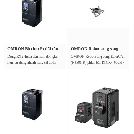
OMRON Bộ chuyển đổi tần
OMRON Robot song song
số 3G3···
EtherCAT···
Dòng RX2 thuận tiện hơn, đơn giản
OMRON Robot song song EtherCAT
hơn, sử dụng nhanh hơn, cải thiện
(NJ501-R) phiên bản iX4iX4-650H /
tính dễ sử dụng···
HSRobot song song bốn trục - vớ···