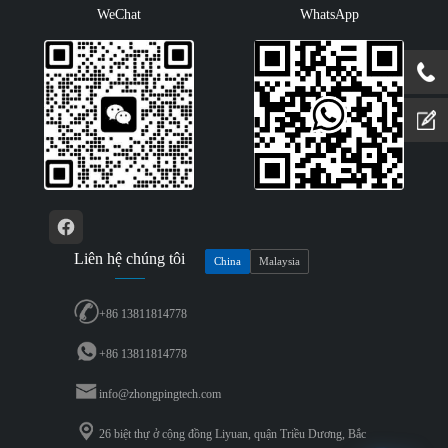
WeChat
WhatsApp
Liên hệ chúng tôi
China
Malaysia
+86 13811814778
+86 13811814778
info@zhongpingtech.com
26 biệt thự ở cộng đồng Liyuan, quận Triều Dương, Bắc