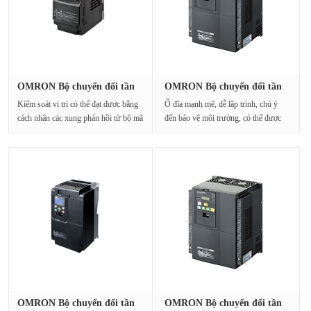
OMRON Bộ chuyển đổi tần
OMRON Bộ chuyển đổi tần
số 3G3···
số 3G3···
Kiểm soát vị trí có thể đạt được bằng
Ổ đĩa mạnh mẽ, dễ lập trình, chú ý
cách nhận các xung phản hồi từ bộ mã
đến bảo vệ môi trường, có thể được
hóa.···
sử dụn···
OMRON Bộ chuyển đổi tần
OMRON Bộ chuyển đổi tần