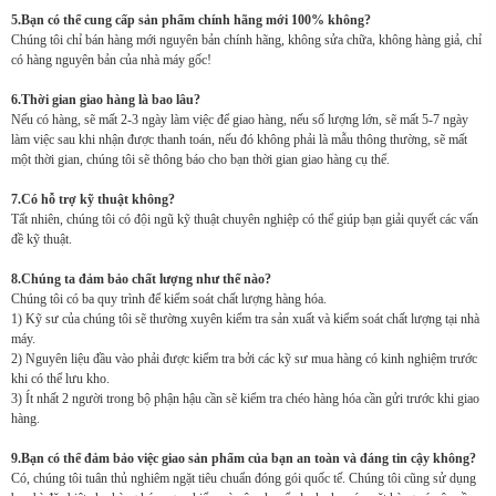
5.Bạn có thể cung cấp sản phẩm chính hãng mới 100% không?
Chúng tôi chỉ bán hàng mới nguyên bản chính hãng, không sửa chữa, không hàng giả, chỉ
có hàng nguyên bản của nhà máy gốc!
6.Thời gian giao hàng là bao lâu?
Nếu có hàng, sẽ mất 2-3 ngày làm việc để giao hàng, nếu số lượng lớn, sẽ mất 5-7 ngày
làm việc sau khi nhận được thanh toán, nếu đó không phải là mẫu thông thường, sẽ mất
một thời gian, chúng tôi sẽ thông báo cho bạn thời gian giao hàng cụ thể.
7.Có hỗ trợ kỹ thuật không?
Tất nhiên, chúng tôi có đội ngũ kỹ thuật chuyên nghiệp có thể giúp bạn giải quyết các vấn
đề kỹ thuật.
8.Chúng ta đảm bảo chất lượng như thế nào?
Chúng tôi có ba quy trình để kiểm soát chất lượng hàng hóa.
1) Kỹ sư của chúng tôi sẽ thường xuyên kiểm tra sản xuất và kiểm soát chất lượng tại nhà
máy.
2) Nguyên liệu đầu vào phải được kiểm tra bởi các kỹ sư mua hàng có kinh nghiệm trước
khi có thể lưu kho.
3) Ít nhất 2 người trong bộ phận hậu cần sẽ kiểm tra chéo hàng hóa cần gửi trước khi giao
hàng.
9.Bạn có thể đảm bảo việc giao sản phẩm của bạn an toàn và đáng tin cậy không?
Có, chúng tôi tuân thủ nghiêm ngặt tiêu chuẩn đóng gói quốc tế. Chúng tôi cũng sử dụng