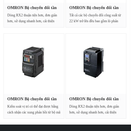
OMRON Bộ chuyển đổi tần
OMRON Bộ chuyển đổi tần
số 3G3···
số 3G3···
Dòng RX2 thuận tiện hơn, đơn giản
Tất cả các bộ chuyển đổi công suất từ
hơn, sử dụng nhanh hơn, cải thiện
22 kW trở lên đều bao gồm lò phản
tính dễ sử dụng···
ứng DC tí···
OMRON Bộ chuyển đổi tần
OMRON Bộ chuyển đổi tần
số 3G3···
số 3G3···
Kiểm soát vị trí có thể đạt được bằng
Dòng RX2 thuận tiện hơn, đơn giản
cách nhận các xung phản hồi từ bộ mã
hơn, sử dụng nhanh hơn, cải thiện
hóa.···
tính dễ sử dụng···