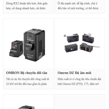
số 3G3···
số 3G3···
Dòng RX2 thuận tiện hơn, đơn giản
Ổ đĩa mạnh mẽ, dễ lập trình, chú ý
hơn, sử dụng nhanh hơn, cải thiện
đến bảo vệ môi trường, có thể được
tính dễ sử dụng···
sử dụn···
OMRON Bộ chuyển đổi tần
Omron DZ Độ ẩm môi
số 3G3···
trường: 35%···
Tất cả các bộ chuyển đổi công suất từ
Hiệu suất rò rỉ công tắc tiêu chuẩn đặc
22 kW trở lên đều bao gồm lò phản
biệt Omron DZ (PTI): 175, điện trở
ứng DC tí···
tiếp xúc:···