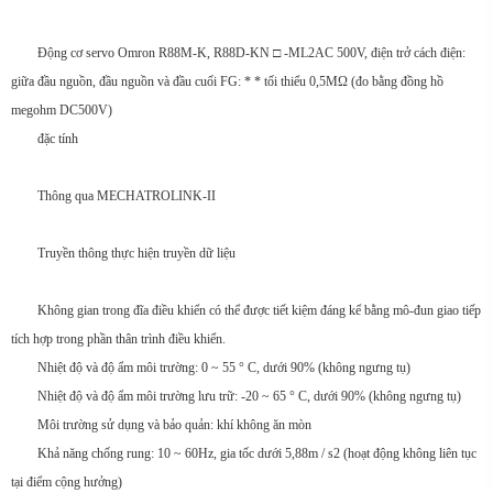
Động cơ servo Omron R88M-K, R88D-KN □ -ML2AC 500V, điện trở cách điện:
giữa đầu nguồn, đầu nguồn và đầu cuối FG: * * tối thiểu 0,5MΩ (đo bằng đồng hồ
megohm DC500V)
đặc tính
Thông qua MECHATROLINK-II
Truyền thông thực hiện truyền dữ liệu
Không gian trong đĩa điều khiển có thể được tiết kiệm đáng kể bằng mô-đun giao tiếp
tích hợp trong phần thân trình điều khiển.
Nhiệt độ và độ ẩm môi trường: 0 ~ 55 ° C, dưới 90% (không ngưng tụ)
Nhiệt độ và độ ẩm môi trường lưu trữ: -20 ~ 65 ° C, dưới 90% (không ngưng tụ)
Môi trường sử dụng và bảo quản: khí không ăn mòn
Khả năng chống rung: 10 ~ 60Hz, gia tốc dưới 5,88m / s2 (hoạt động không liên tục
tại điểm cộng hưởng)