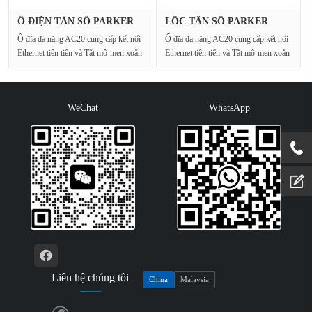
Ổ ĐIỆN TẦN SỐ PARKER
LỐC TẦN SỐ PARKER
20G-35-04···
20G-12-0100-···
Ổ đĩa đa năng AC20 cung cấp kết nối
Ổ đĩa đa năng AC20 cung cấp kết nối
Ethernet tiên tiến và Tắt mô-men xoắn
Ethernet tiên tiến và Tắt mô-men xoắn
an toàn cho···
an toàn cho···
WeChat
WhatsApp
Liên hệ chúng tôi
China
Malaysia