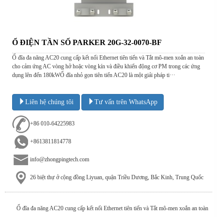
Ổ ĐIỆN TẦN SỐ PARKER 20G-32-0070-BF
Ổ đĩa đa năng AC20 cung cấp kết nối Ethernet tiên tiến và Tắt mô-men xoắn an toàn
cho cảm ứng AC vòng hở hoặc vòng kín và điều khiển động cơ PM trong các ứng
dụng lên đến 180kWỔ đĩa nhỏ gọn tiên tiến AC20 là một giải pháp ti···
Liên hệ chúng tôi
Tư vấn trên WhatsApp
+86 010-64225983
+8613811814778
info@zhongpingtech.com
26 biệt thự ở cộng đồng Liyuan, quận Triều Dương, Bắc Kinh, Trung Quốc
Ổ đĩa đa năng AC20 cung cấp kết nối Ethernet tiên tiến và Tắt mô-men xoắn an toàn