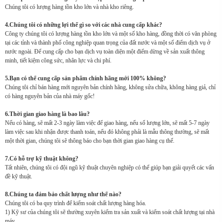
Chúng tôi có lượng hàng tồn kho lớn và nhà kho riêng.
4.Chúng tôi có những lợi thế gì so với các nhà cung cấp khác?
Công ty chúng tôi có lượng hàng tồn kho lớn và một số kho hàng, đồng thời có văn phòng
tại các tỉnh và thành phố công nghiệp quan trọng của đất nước và một số điểm dịch vụ ở
nước ngoài. Để cung cấp cho bạn dịch vụ toàn diện một điểm dừng về sản xuất thông
minh, tiết kiệm công sức, nhân lực và chi phí.
5.Bạn có thể cung cấp sản phẩm chính hãng mới 100% không?
Chúng tôi chỉ bán hàng mới nguyên bản chính hãng, không sửa chữa, không hàng giả, chỉ
có hàng nguyên bản của nhà máy gốc!
6.Thời gian giao hàng là bao lâu?
Nếu có hàng, sẽ mất 2-3 ngày làm việc để giao hàng, nếu số lượng lớn, sẽ mất 5-7 ngày
làm việc sau khi nhận được thanh toán, nếu đó không phải là mẫu thông thường, sẽ mất
một thời gian, chúng tôi sẽ thông báo cho bạn thời gian giao hàng cụ thể.
7.Có hỗ trợ kỹ thuật không?
Tất nhiên, chúng tôi có đội ngũ kỹ thuật chuyên nghiệp có thể giúp bạn giải quyết các vấn
đề kỹ thuật.
8.Chúng ta đảm bảo chất lượng như thế nào?
Chúng tôi có ba quy trình để kiểm soát chất lượng hàng hóa.
1) Kỹ sư của chúng tôi sẽ thường xuyên kiểm tra sản xuất và kiểm soát chất lượng tại nhà
máy.