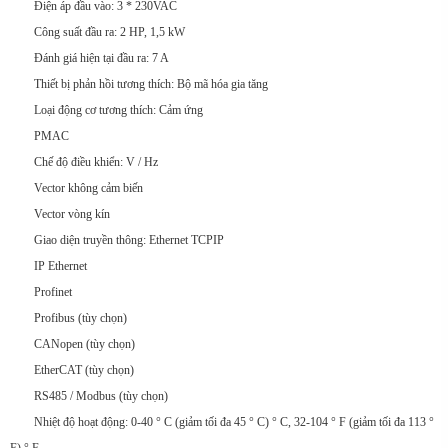
Điện áp đầu vào: 3 * 230VAC
Công suất đầu ra: 2 HP, 1,5 kW
Đánh giá hiện tại đầu ra: 7 A
Thiết bị phản hồi tương thích: Bộ mã hóa gia tăng
Loại động cơ tương thích: Cảm ứng
PMAC
Chế độ điều khiển: V / Hz
Vector không cảm biến
Vector vòng kín
Giao diện truyền thông: Ethernet TCPIP
IP Ethernet
Profinet
Profibus (tùy chọn)
CANopen (tùy chọn)
EtherCAT (tùy chọn)
RS485 / Modbus (tùy chọn)
Nhiệt độ hoạt động: 0-40 ° C (giảm tối đa 45 ° C) ° C, 32-104 ° F (giảm tối đa 113 °