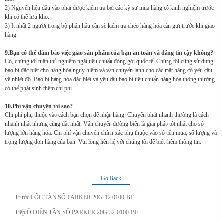
2) Nguyên liệu đầu vào phải được kiểm tra bởi các kỹ sư mua hàng có kinh nghiệm trước
khi có thể lưu kho.
3) Ít nhất 2 người trong bộ phận hậu cần sẽ kiểm tra chéo hàng hóa cần gửi trước khi giao
hàng.
9.Bạn có thể đảm bảo việc giao sản phẩm của bạn an toàn và đáng tin cậy không?
Có, chúng tôi tuân thủ nghiêm ngặt tiêu chuẩn đóng gói quốc tế. Chúng tôi cũng sử dụng
bao bì đặc biệt cho hàng hóa nguy hiểm và vận chuyển lạnh cho các mặt hàng có yêu cầu
về nhiệt độ. Bao bì hàng hóa đặc biệt và yêu cầu bao bì tiêu chuẩn hàng hóa thông thường
có thể phát sinh thêm chi phí.
10.Phí vận chuyển thì sao?
Chi phí phụ thuộc vào cách bạn chọn để nhận hàng. Chuyển phát nhanh thường là cách
nhanh nhất nhưng cũng đắt nhất. Vận chuyển đường biển là giải pháp tốt nhất cho số
lượng lớn hàng hóa. Chi phí vận chuyển chính xác phụ thuộc vào số tiền mua, số lượng và
trọng lượng đơn hàng của bạn. Vui lòng liên hệ với chúng tôi để biết thêm thông tin.
Go Back
Trước:
LỐC TẦN SỐ PARKER 20G-12-0100-BF
Tiếp:
Ổ ĐIỆN TẦN SỐ PARKER 20G-32-0100-BF