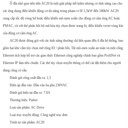
Ổ đĩa nhỏ gọn tiên tiến AC20 là một giải pháp tiết kiệm nhưng có tính năng cao cho
các ứng dụng điều khiển động cơ đa năng trong phạm vi 0f 1,5kW đến 180kW. AC20
cung cấp tốc độ vòng hở hoặc điều khiển mô-men xoắn cho động cơ cảm ứng AC hoặc
PMAC, và với thẻ phản hồi bộ mã hóa tùy chọn được trang bị, điều khiển vectơ vòng kín
của động cơ cảm ứng AC.
AC20 được đóng gói với các tính năng thường chỉ liên quan đến ổ đĩa hệ thống, bao
gồm hai khe cắm tùy chọn mở rộng IO / phản hồi, Tắt mô-men xoắn an toàn và một cổng
Ethernet tích hợp hỗ trợ các giao thức Ethernet công nghiệp chính bao gồm ProfiNet và
Ethernet IP làm tiêu chuẩn. Các thẻ tùy chọn truyền thông có thể cài đặt thêm cho người
dùng cũng có sẵn.
Đánh giá công suất đầu ra: 1,5
Điện áp đầu vào: Đầu vào ba pha 230VAC
Đánh giá hiện tại đầu ra: 7.0A
Thương hiệu: Parker
Loại sản phẩm: AC Drive
Loại trục truyền động: Công nghệ trục đơn
Trình tự sản phẩm: AC20