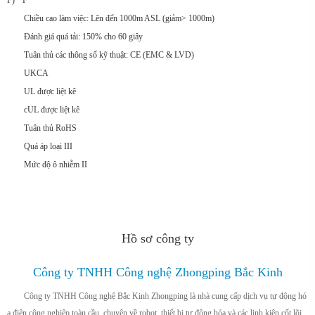
F) ° F
Chiều cao làm việc: Lên đến 1000m ASL (giảm> 1000m)
Đánh giá quá tải: 150% cho 60 giây
Tuân thủ các thông số kỹ thuật: CE (EMC & LVD)
UKCA
UL được liệt kê
cUL được liệt kê
Tuân thủ RoHS
Quá áp loại III
Mức độ ô nhiễm II
Hồ sơ công ty
Công ty TNHH Công nghệ Zhongping Bắc Kinh
Công ty TNHH Công nghệ Bắc Kinh Zhongping là nhà cung cấp dịch vụ tự động hó
a điện công nghiệp toàn cầu, chuyên về robot, thiết bị tự động hóa và các linh kiện cốt lõi.