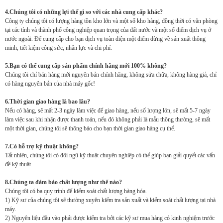
4.Chúng tôi có những lợi thế gì so với các nhà cung cấp khác?
Công ty chúng tôi có lượng hàng tồn kho lớn và một số kho hàng, đồng thời có văn phòng
tại các tỉnh và thành phố công nghiệp quan trọng của đất nước và một số điểm dịch vụ ở
nước ngoài. Để cung cấp cho bạn dịch vụ toàn diện một điểm dừng về sản xuất thông
minh, tiết kiệm công sức, nhân lực và chi phí.
5.Bạn có thể cung cấp sản phẩm chính hãng mới 100% không?
Chúng tôi chỉ bán hàng mới nguyên bản chính hãng, không sửa chữa, không hàng giả, chỉ
có hàng nguyên bản của nhà máy gốc!
6.Thời gian giao hàng là bao lâu?
Nếu có hàng, sẽ mất 2-3 ngày làm việc để giao hàng, nếu số lượng lớn, sẽ mất 5-7 ngày
làm việc sau khi nhận được thanh toán, nếu đó không phải là mẫu thông thường, sẽ mất
một thời gian, chúng tôi sẽ thông báo cho bạn thời gian giao hàng cụ thể.
7.Có hỗ trợ kỹ thuật không?
Tất nhiên, chúng tôi có đội ngũ kỹ thuật chuyên nghiệp có thể giúp bạn giải quyết các vấn
đề kỹ thuật.
8.Chúng ta đảm bảo chất lượng như thế nào?
Chúng tôi có ba quy trình để kiểm soát chất lượng hàng hóa.
1) Kỹ sư của chúng tôi sẽ thường xuyên kiểm tra sản xuất và kiểm soát chất lượng tại nhà
máy.
2) Nguyên liệu đầu vào phải được kiểm tra bởi các kỹ sư mua hàng có kinh nghiệm trước