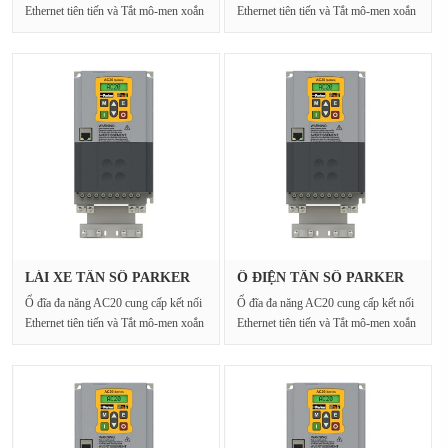
Ethernet tiên tiến và Tắt mô-men xoắn
Ethernet tiên tiến và Tắt mô-men xoắn
an toàn cho···
an toàn cho···
LÁI XE TẦN SỐ PARKER
Ổ ĐIỆN TẦN SỐ PARKER
20G-410-3···
20G-32-01···
Ổ đĩa đa năng AC20 cung cấp kết nối
Ổ đĩa đa năng AC20 cung cấp kết nối
Ethernet tiên tiến và Tắt mô-men xoắn
Ethernet tiên tiến và Tắt mô-men xoắn
an toàn cho···
an toàn cho···