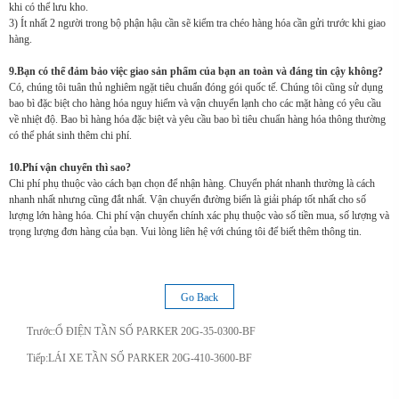
khi có thể lưu kho.
3) Ít nhất 2 người trong bộ phận hậu cần sẽ kiểm tra chéo hàng hóa cần gửi trước khi giao
hàng.
9.Bạn có thể đảm bảo việc giao sản phẩm của bạn an toàn và đáng tin cậy không?
Có, chúng tôi tuân thủ nghiêm ngặt tiêu chuẩn đóng gói quốc tế. Chúng tôi cũng sử dụng
bao bì đặc biệt cho hàng hóa nguy hiểm và vận chuyển lạnh cho các mặt hàng có yêu cầu
về nhiệt độ. Bao bì hàng hóa đặc biệt và yêu cầu bao bì tiêu chuẩn hàng hóa thông thường
có thể phát sinh thêm chi phí.
10.Phí vận chuyển thì sao?
Chi phí phụ thuộc vào cách bạn chọn để nhận hàng. Chuyển phát nhanh thường là cách
nhanh nhất nhưng cũng đắt nhất. Vận chuyển đường biển là giải pháp tốt nhất cho số
lượng lớn hàng hóa. Chi phí vận chuyển chính xác phụ thuộc vào số tiền mua, số lượng và
trọng lượng đơn hàng của bạn. Vui lòng liên hệ với chúng tôi để biết thêm thông tin.
Go Back
Trước:
Ổ ĐIỆN TẦN SỐ PARKER 20G-35-0300-BF
Tiếp:
LÁI XE TẦN SỐ PARKER 20G-410-3600-BF