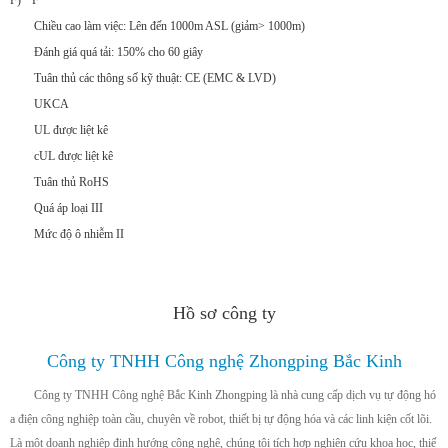
F) ° F
Chiều cao làm việc: Lên đến 1000m ASL (giảm> 1000m)
Đánh giá quá tải: 150% cho 60 giây
Tuân thủ các thông số kỹ thuật: CE (EMC & LVD)
UKCA
UL được liệt kê
cUL được liệt kê
Tuân thủ RoHS
Quá áp loại III
Mức độ ô nhiễm II
Hồ sơ công ty
Công ty TNHH Công nghệ Zhongping Bắc Kinh
Công ty TNHH Công nghệ Bắc Kinh Zhongping là nhà cung cấp dịch vụ tự động hó
a điện công nghiệp toàn cầu, chuyên về robot, thiết bị tự động hóa và các linh kiện cốt lõi.
Là một doanh nghiệp định hướng công nghệ, chúng tôi tích hợp nghiên cứu khoa học, thiế