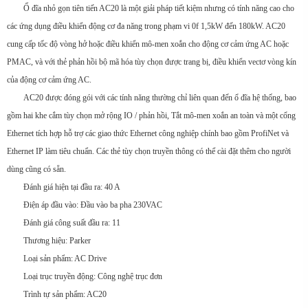
Ổ đĩa nhỏ gọn tiên tiến AC20 là một giải pháp tiết kiệm nhưng có tính năng cao cho
các ứng dụng điều khiển động cơ đa năng trong phạm vi 0f 1,5kW đến 180kW. AC20
cung cấp tốc độ vòng hở hoặc điều khiển mô-men xoắn cho động cơ cảm ứng AC hoặc
PMAC, và với thẻ phản hồi bộ mã hóa tùy chọn được trang bị, điều khiển vectơ vòng kín
của động cơ cảm ứng AC.
AC20 được đóng gói với các tính năng thường chỉ liên quan đến ổ đĩa hệ thống, bao
gồm hai khe cắm tùy chọn mở rộng IO / phản hồi, Tắt mô-men xoắn an toàn và một cổng
Ethernet tích hợp hỗ trợ các giao thức Ethernet công nghiệp chính bao gồm ProfiNet và
Ethernet IP làm tiêu chuẩn. Các thẻ tùy chọn truyền thông có thể cài đặt thêm cho người
dùng cũng có sẵn.
Đánh giá hiện tại đầu ra: 40 A
Điện áp đầu vào: Đầu vào ba pha 230VAC
Đánh giá công suất đầu ra: 11
Thương hiệu: Parker
Loại sản phẩm: AC Drive
Loại trục truyền động: Công nghệ trục đơn
Trình tự sản phẩm: AC20