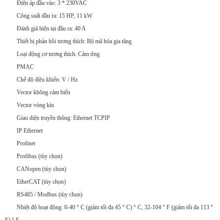
Điện áp đầu vào: 3 * 230VAC
Công suất đầu ra: 15 HP, 11 kW
Đánh giá hiện tại đầu ra: 40 A
Thiết bị phản hồi tương thích: Bộ mã hóa gia tăng
Loại động cơ tương thích: Cảm ứng
PMAC
Chế độ điều khiển: V / Hz
Vector không cảm biến
Vector vòng kín
Giao diện truyền thông: Ethernet TCPIP
IP Ethernet
Profinet
Profibus (tùy chọn)
CANopen (tùy chọn)
EtherCAT (tùy chọn)
RS485 / Modbus (tùy chọn)
Nhiệt độ hoạt động: 0-40 ° C (giảm tối đa 45 ° C) ° C, 32-104 ° F (giảm tối đa 113 °