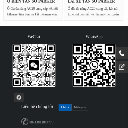
Ổ ĐIỆN TẦN SỐ PARKER
LÁI XE TẦN SỐ PARKER
20G-45-03···
20G-43-01···
Ổ đĩa đa năng AC20 cung cấp kết nối
Ổ đĩa đa năng AC20 cung cấp kết nối
Ethernet tiên tiến và Tắt mô-men xoắn
Ethernet tiên tiến và Tắt mô-men xoắn
an toàn cho···
an toàn cho···
WeChat
WhatsApp
Liên hệ chúng tôi
China
Malaysia
+86 13811814778