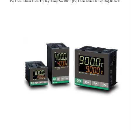
Bộ Điều Khiển Hiển Thị Kỹ Thuật Số RKC (Bộ Điều Khiển Nhiệt Độ) RH400