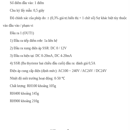
Số điểm đầu vào: 1 điểm
Chu kỳ lấy mẫu: 0,5 giây
Độ chính xác của phép đo: ± (0,3% giá trị hiển thị + 1 chữ số) Sự khác biệt tùy thuộc
vào đầu vào / phạm vi
Đầu ra 1 (OUT1)
1) Đầu ra tiếp điểm rơle: 1a liên hệ
2) Đầu ra xung điện áp SSR: DC 0 / 12V
3) Đầu ra hiện tại: DC 0-20mA, DC 4-20mA
4) SSR (Ba thyristor hai chiều đầu cuối) đầu ra: đánh giá 0,5A
Điện áp cung cấp điện (định mức): AC100 ~ 240V / AC24V / DC24V
Nhiệt độ môi trường hoạt động: 0-50 ℃
Chất lượng: RH100 khoảng 105g
RH400 khoảng 145g
RH900 khoảng 210g