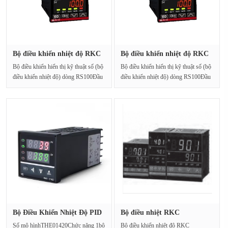
Bộ điều khiển nhiệt độ RKC
Bộ điều khiển nhiệt độ RKC
RS1···
RS1···
Bộ điều khiển hiển thị kỹ thuật số (bộ
Bộ điều khiển hiển thị kỹ thuật số (bộ
điều khiển nhiệt độ) dòng RS100Đầu
điều khiển nhiệt độ) dòng RS100Đầu
vào ph···
vào ph···
Bộ Điều Khiển Nhiệt Độ PID
Bộ điều nhiệt RKC
Thô···
CD901FP06-MM···
Số mô hìnhTHE01420Chức năng 1bộ
Bộ điều khiển nhiệt độ RKC