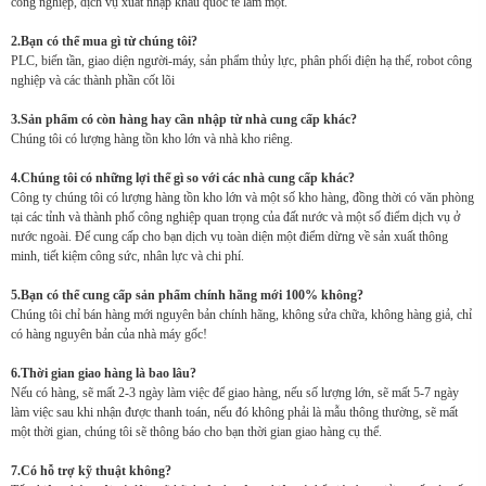
công nghiệp, dịch vụ xuất nhập khẩu quốc tế làm một.
2.Bạn có thể mua gì từ chúng tôi?
PLC, biến tần, giao diện người-máy, sản phẩm thủy lực, phân phối điện hạ thế, robot công
nghiệp và các thành phần cốt lõi
3.Sản phẩm có còn hàng hay cần nhập từ nhà cung cấp khác?
Chúng tôi có lượng hàng tồn kho lớn và nhà kho riêng.
4.Chúng tôi có những lợi thế gì so với các nhà cung cấp khác?
Công ty chúng tôi có lượng hàng tồn kho lớn và một số kho hàng, đồng thời có văn phòng
tại các tỉnh và thành phố công nghiệp quan trọng của đất nước và một số điểm dịch vụ ở
nước ngoài. Để cung cấp cho bạn dịch vụ toàn diện một điểm dừng về sản xuất thông
minh, tiết kiệm công sức, nhân lực và chi phí.
5.Bạn có thể cung cấp sản phẩm chính hãng mới 100% không?
Chúng tôi chỉ bán hàng mới nguyên bản chính hãng, không sửa chữa, không hàng giả, chỉ
có hàng nguyên bản của nhà máy gốc!
6.Thời gian giao hàng là bao lâu?
Nếu có hàng, sẽ mất 2-3 ngày làm việc để giao hàng, nếu số lượng lớn, sẽ mất 5-7 ngày
làm việc sau khi nhận được thanh toán, nếu đó không phải là mẫu thông thường, sẽ mất
một thời gian, chúng tôi sẽ thông báo cho bạn thời gian giao hàng cụ thể.
7.Có hỗ trợ kỹ thuật không?