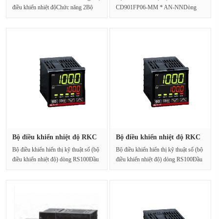
điều khiển nhiệt độChức năng 2Bộ
CD901FP06-MM * AN-NNDòng
điều nhiệt thông···
CD [Bộ điều khiển nhiệt độ]"Dòng···
Bộ điều khiển nhiệt độ RKC
Bộ điều khiển nhiệt độ RKC
RS1···
RS1···
Bộ điều khiển hiển thị kỹ thuật số (bộ
Bộ điều khiển hiển thị kỹ thuật số (bộ
điều khiển nhiệt độ) dòng RS100Đầu
điều khiển nhiệt độ) dòng RS100Đầu
vào ph···
vào ph···