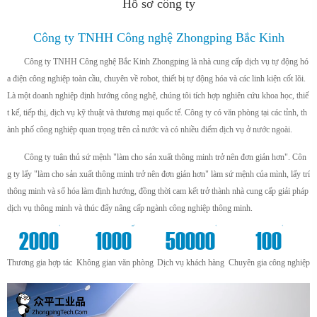
Hồ sơ công ty
Công ty TNHH Công nghệ Zhongping Bắc Kinh
Công ty TNHH Công nghệ Bắc Kinh Zhongping là nhà cung cấp dịch vụ tự động hó
a điện công nghiệp toàn cầu, chuyên về robot, thiết bị tự động hóa và các linh kiện cốt lõi.
Là một doanh nghiệp định hướng công nghệ, chúng tôi tích hợp nghiên cứu khoa học, thiế
t kế, tiếp thị, dịch vụ kỹ thuật và thương mại quốc tế. Công ty có văn phòng tại các tỉnh, th
ành phố công nghiệp quan trọng trên cả nước và có nhiều điểm dịch vụ ở nước ngoài.
Công ty tuân thủ sứ mệnh "làm cho sản xuất thông minh trở nên đơn giản hơn". Côn
g ty lấy "làm cho sản xuất thông minh trở nên đơn giản hơn" làm sứ mệnh của mình, lấy trí
thông minh và số hóa làm định hướng, đồng thời cam kết trở thành nhà cung cấp giải pháp
dịch vụ thông minh và thúc đẩy nâng cấp ngành công nghiệp thông minh.
+
m²
+
+
2000
1000
50000
100
Thương gia hợp tác
Không gian văn phòng
Dịch vụ khách hàng
Chuyên gia công nghiệp