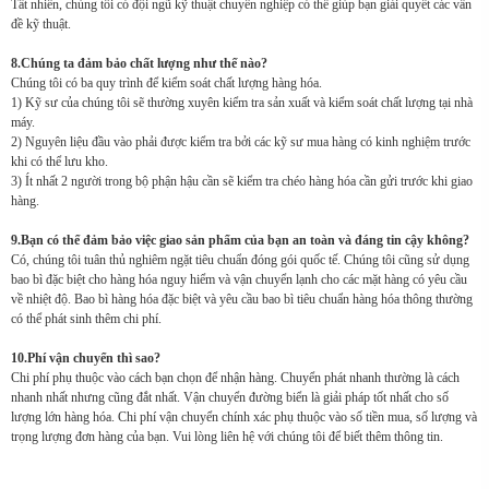
Tất nhiên, chúng tôi có đội ngũ kỹ thuật chuyên nghiệp có thể giúp bạn giải quyết các vấn
đề kỹ thuật.
8.Chúng ta đảm bảo chất lượng như thế nào?
Chúng tôi có ba quy trình để kiểm soát chất lượng hàng hóa.
1) Kỹ sư của chúng tôi sẽ thường xuyên kiểm tra sản xuất và kiểm soát chất lượng tại nhà
máy.
2) Nguyên liệu đầu vào phải được kiểm tra bởi các kỹ sư mua hàng có kinh nghiệm trước
khi có thể lưu kho.
3) Ít nhất 2 người trong bộ phận hậu cần sẽ kiểm tra chéo hàng hóa cần gửi trước khi giao
hàng.
9.Bạn có thể đảm bảo việc giao sản phẩm của bạn an toàn và đáng tin cậy không?
Có, chúng tôi tuân thủ nghiêm ngặt tiêu chuẩn đóng gói quốc tế. Chúng tôi cũng sử dụng
bao bì đặc biệt cho hàng hóa nguy hiểm và vận chuyển lạnh cho các mặt hàng có yêu cầu
về nhiệt độ. Bao bì hàng hóa đặc biệt và yêu cầu bao bì tiêu chuẩn hàng hóa thông thường
có thể phát sinh thêm chi phí.
10.Phí vận chuyển thì sao?
Chi phí phụ thuộc vào cách bạn chọn để nhận hàng. Chuyển phát nhanh thường là cách
nhanh nhất nhưng cũng đắt nhất. Vận chuyển đường biển là giải pháp tốt nhất cho số
lượng lớn hàng hóa. Chi phí vận chuyển chính xác phụ thuộc vào số tiền mua, số lượng và
trọng lượng đơn hàng của bạn. Vui lòng liên hệ với chúng tôi để biết thêm thông tin.