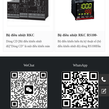
Bộ điều nhiệt RKC
Bộ điều nhiệt RKC RS100-
CD901FK07-MM···
NNN * ···
Dòng CD [Bộ điều khiển nhiệt
Bộ điều khiển hiển thị kỹ thuật số (bộ
độ]"Dòng CD" là một điều khiển màn
điều khiển nhiệt độ) dòng RS100Đầu
hình kỹ thuật số ···
vào ph···
WeChat
WhatsApp