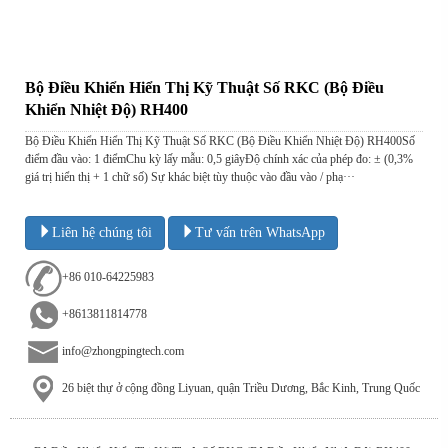
Bộ Điều Khiển Hiển Thị Kỹ Thuật Số RKC (Bộ Điều
Khiển Nhiệt Độ) RH400
Bộ Điều Khiển Hiển Thị Kỹ Thuật Số RKC (Bộ Điều Khiển Nhiệt Độ) RH400Số
điểm đầu vào: 1 điểmChu kỳ lấy mẫu: 0,5 giâyĐộ chính xác của phép đo: ± (0,3%
giá trị hiển thị + 1 chữ số) Sự khác biệt tùy thuộc vào đầu vào / phạ···
Liên hệ chúng tôi
Tư vấn trên WhatsApp
+86 010-64225983
+8613811814778
info@zhongpingtech.com
26 biệt thự ở cộng đồng Liyuan, quận Triều Dương, Bắc Kinh, Trung Quốc