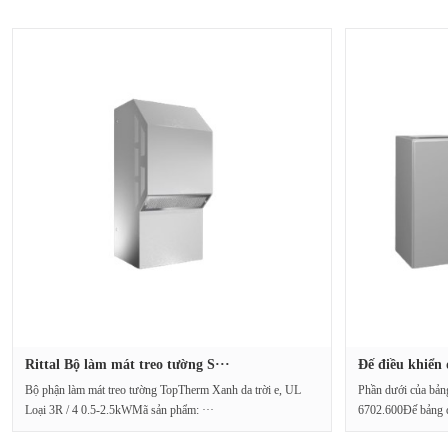
Rittal Bộ làm mát treo tường S···
Đế điều khiển 
Bộ phận làm mát treo tường TopTherm Xanh da trời e, UL
Phần dưới của bản
Loại 3R / 4 0.5-2.5kWMã sản phẩm: ···
6702.600Đế bảng đ