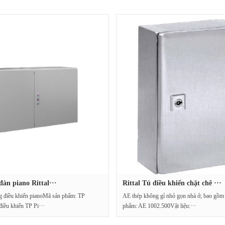
đàn piano Rittal···
Rittal Tủ điều khiển chặt chẽ ···
g điều khiển pianoMã sản phẩm: TP
AE thép không gỉ nhỏ gọn nhà ở, bao gồm
iều khiển TP Pi···
phẩm: AE 1002.500Vật liệu:···