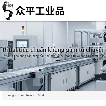
Rittal tiêu chuẩn khung gầm tủ chuyên
Rittal là nhà cung cấp hàng đầu thế giới về hệ thống tủ và công nghệ tủ, bao 
Trang
Sản phẩm
Rittal
>>
>>