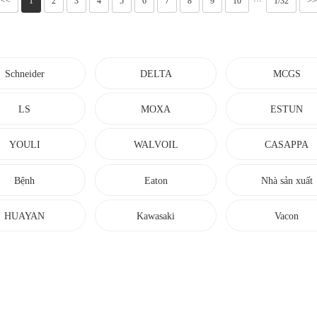
<<
1
2
3
4
5
6
7
8
9
10
1/32
>>
···
Schneider
DELTA
MCGS
LS
MOXA
ESTUN
YOULI
WALVOIL
CASAPPA
Bệnh
Eaton
Nhà sản xuất
SCHNEEBERG
HUAYAN
Kawasaki
Vacon