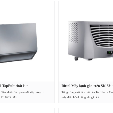
l TopPult chất l···
Rittal Máy lạnh gắn trên SK 33··
 điều khiển đàn piano để xây dựng 3
Tổng công suất làm mát của TopTherm Xanh
 TP 6722.500···
máy điều hòa không khí gắn trê···