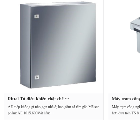
Rittal Tủ điều khiển chặt chẽ ···
Máy trạm công
AE thép không gỉ nhỏ gọn nhà ở, bao gồm cả tấm gắn.Mã sản
Máy trạm công ng
phẩm: AE 1015.600Vật liệu:···
hơn dựa trên TS 8 