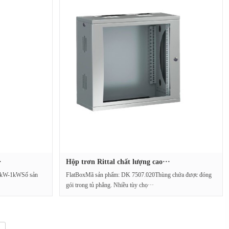
·
Hộp trơn Rittal chất lượng cao···
0.3kW-1kWSố sản
FlatBoxMã sản phẩm: DK 7507.020Thùng chứa được đóng
gói trong tủ phẳng. Nhiều tùy chọ···