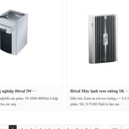
 nghiệp Rittal IW···
Rittal Máy lạnh treo tường SK ··
hiệpMã sản phẩm: IW 6900.400Nhà ở thấp
Điều hòa Xanh da trời treo tường e + S 
cho các máy ···
phẩm: SK 3179.801Thiết bị làm má···