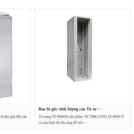
Bao bì gốc chất lượng cao Tủ m···
 cả tấm gắn.Mã sản
Tủ mạng TE 8000Số sản phẩm: TE 7888.510Tủ TE 8000 IT
có cửa kính đã sẵn sàng để mở r···