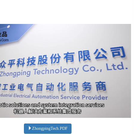
ZhongpingTech.PDF