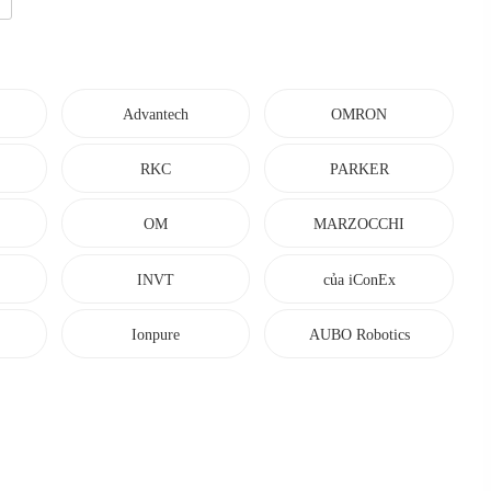
Advantech
OMRON
RKC
PARKER
OM
MARZOCCHI
INVT
của iConEx
ER
Ionpure
AUBO Robotics