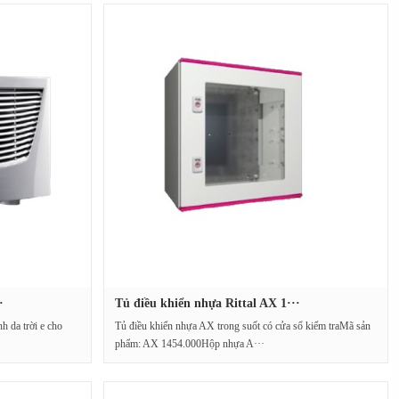
·
Tủ điều khiển nhựa Rittal AX 1···
 da trời e cho
Tủ điều khiển nhựa AX trong suốt có cửa sổ kiểm traMã sản
phẩm: AX 1454.000Hộp nhựa A···