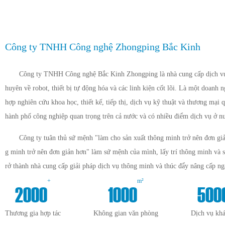
Công ty TNHH Công nghệ Zhongping Bắc Kinh
Công ty TNHH Công nghệ Bắc Kinh Zhongping là nhà cung cấp dịch vụ 
huyên về robot, thiết bị tự động hóa và các linh kiện cốt lõi. Là một doanh 
hợp nghiên cứu khoa học, thiết kế, tiếp thị, dịch vụ kỹ thuật và thương mại q
hành phố công nghiệp quan trọng trên cả nước và có nhiều điểm dịch vụ ở n
Công ty tuân thủ sứ mệnh "làm cho sản xuất thông minh trở nên đơn giả
g minh trở nên đơn giản hơn" làm sứ mệnh của mình, lấy trí thông minh và 
rở thành nhà cung cấp giải pháp dịch vụ thông minh và thúc đẩy nâng cấp n
+
m²
2000
1000
500
Thương gia hợp tác
Không gian văn phòng
Dịch vụ kh