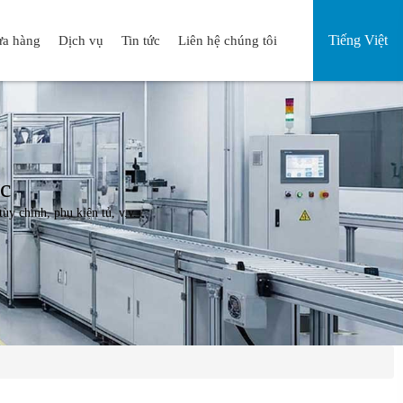
Tiếng Việt
a hàng
Dịch vụ
Tin tức
Liên hệ chúng tôi
ớc
ùy chỉnh, phụ kiện tủ, v.v.