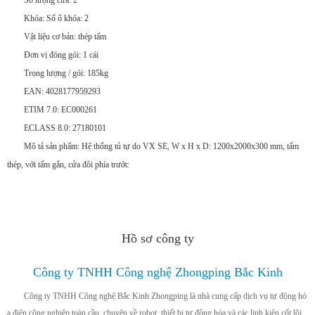
Số lượng cửa: 2
Khóa: Số ổ khóa: 2
Vật liệu cơ bản: thép tấm
Đơn vị đóng gói: 1 cái
Trọng lượng / gói: 185kg
EAN: 4028177959293
ETIM 7.0: EC000261
ECLASS 8.0: 27180101
Mô tả sản phẩm: Hệ thống tủ tự do VX SE, W x H x D: 1200x2000x300 mm, tấm
thép, với tấm gắn, cửa đôi phía trước
Hồ sơ công ty
Công ty TNHH Công nghệ Zhongping Bắc Kinh
Công ty TNHH Công nghệ Bắc Kinh Zhongping là nhà cung cấp dịch vụ tự động hó
a điện công nghiệp toàn cầu, chuyên về robot, thiết bị tự động hóa và các linh kiện cốt lõi.