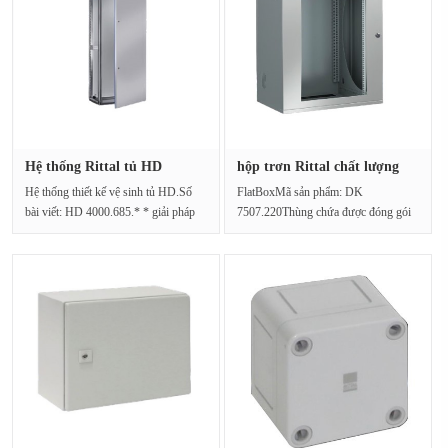
Hệ thống Rittal tủ HD
hộp trơn Rittal chất lượng
4000.685···
cao···
Hệ thống thiết kế vệ sinh tủ HD.Số
FlatBoxMã sản phẩm: DK
bài viết: HD 4000.685.* * giải pháp
7507.220Thùng chứa được đóng gói
tùy chỉnh * * Tủ···
trong tủ phẳng. Nhiều tùy chọ···