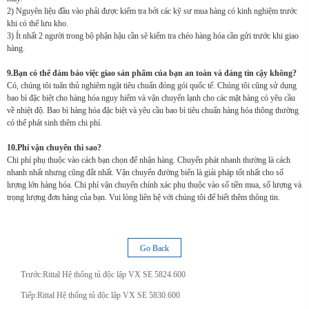
2) Nguyên liệu đầu vào phải được kiểm tra bởi các kỹ sư mua hàng có kinh nghiệm trước
khi có thể lưu kho.
3) Ít nhất 2 người trong bộ phận hậu cần sẽ kiểm tra chéo hàng hóa cần gửi trước khi giao
hàng.
9.Bạn có thể đảm bảo việc giao sản phẩm của bạn an toàn và đáng tin cậy không?
Có, chúng tôi tuân thủ nghiêm ngặt tiêu chuẩn đóng gói quốc tế. Chúng tôi cũng sử dụng
bao bì đặc biệt cho hàng hóa nguy hiểm và vận chuyển lạnh cho các mặt hàng có yêu cầu
về nhiệt độ. Bao bì hàng hóa đặc biệt và yêu cầu bao bì tiêu chuẩn hàng hóa thông thường
có thể phát sinh thêm chi phí.
10.Phí vận chuyển thì sao?
Chi phí phụ thuộc vào cách bạn chọn để nhận hàng. Chuyển phát nhanh thường là cách
nhanh nhất nhưng cũng đắt nhất. Vận chuyển đường biển là giải pháp tốt nhất cho số
lượng lớn hàng hóa. Chi phí vận chuyển chính xác phụ thuộc vào số tiền mua, số lượng và
trọng lượng đơn hàng của bạn. Vui lòng liên hệ với chúng tôi để biết thêm thông tin.
Go Back
Trước:
Rittal Hệ thống tủ độc lập VX SE 5824.600
Tiếp:
Rittal Hệ thống tủ độc lập VX SE 5830.600