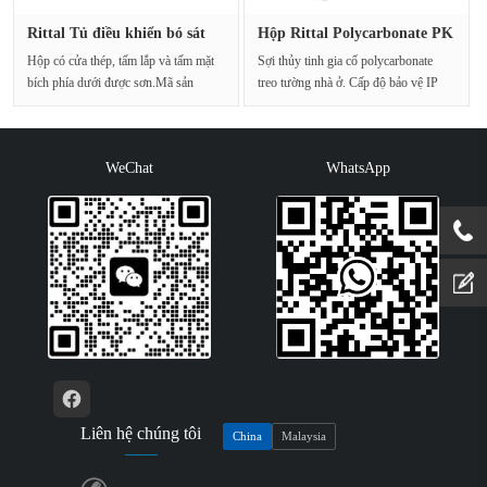
Rittal Tủ điều khiển bó sát
Hộp Rittal Polycarbonate PK
10···
95···
Hộp có cửa thép, tấm lắp và tấm mặt
Sợi thủy tinh gia cố polycarbonate
bích phía dưới được sơn.Mã sản
treo tường nhà ở. Cấp độ bảo vệ IP
phẩm: AE 1031···
66. Tấm che với ···
WeChat
WhatsApp
Liên hệ chúng tôi
China
Malaysia