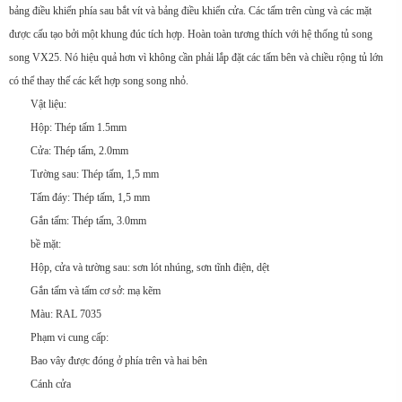
bảng điều khiển phía sau bắt vít và bảng điều khiển cửa. Các tấm trên cùng và các mặt
được cấu tạo bởi một khung đúc tích hợp. Hoàn toàn tương thích với hệ thống tủ song
song VX25. Nó hiệu quả hơn vì không cần phải lắp đặt các tấm bên và chiều rộng tủ lớn
có thể thay thế các kết hợp song song nhỏ.
Vật liệu:
Hộp: Thép tấm 1.5mm
Cửa: Thép tấm, 2.0mm
Tường sau: Thép tấm, 1,5 mm
Tấm đáy: Thép tấm, 1,5 mm
Gắn tấm: Thép tấm, 3.0mm
bề mặt:
Hộp, cửa và tường sau: sơn lót nhúng, sơn tĩnh điện, dệt
Gắn tấm và tấm cơ sở: mạ kẽm
Màu: RAL 7035
Phạm vi cung cấp:
Bao vây được đóng ở phía trên và hai bên
Cánh cửa