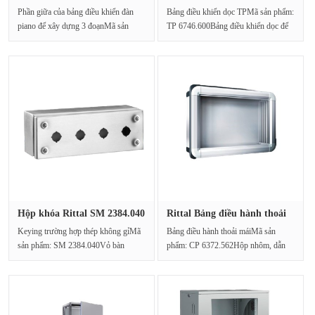
l···
chấ···
Phần giữa của bảng điều khiển đàn
Bảng điều khiển dọc TPMã sản phẩm:
piano để xây dựng 3 đoạnMã sản
TP 6746.600Bảng điều khiển dọc để
phẩm: TP 6715.500···
vận hành và g···
Hộp khóa Rittal SM 2384.040
Rittal Bảng điều hành thoải
th···
má···
Keying trường hợp thép không gỉMã
Bảng điều hành thoải máiMã sản
sản phẩm: SM 2384.040Vỏ bàn
phẩm: CP 6372.562Hộp nhôm, dẫn
phím, thép không gỉ 1.4···
nhiệt mạnh, tản nhiệt ···