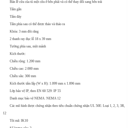
Bản lề cửa của tủ một cửa ở bên phải và có thể thay đổi sang bên trái
Tấm gắn
Tấm đáy
Tấm phía sau có thể được tháo và tháo ra
Khóa: 3 mm đôi răng
2 thanh ray đục lỗ 18 x 39 mm
Tường phía sau, một mảnh
Kích thước:
Chiều rộng: 1.200 mm
Chiều cao: 2.000 mm
Chiều sâu: 300 mm
Kích thước tấm lắp (W x H): 1.099 mm x 1.896 mm
Lớp bảo vệ IP, theo EN 60 529: IP 55
Danh mục bảo vệ NEMA: NEMA 12
Các mô hình được chứng nhận theo tiêu chuẩn chứng nhận UL 50E: Loại 1, 2, 3, 3R,
12
Tôi mã: IK10