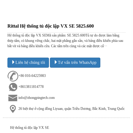
Rittal Hệ thống tủ độc lập VX SE 5825.600
Hệ thống tủ độc lập VX SEMã sản phẩm: SE 5825.600Tủ tự do được làm bằng
thép tấm, có khung vững chắc, hai mặt phẳng gắn sẵn, và bảng điều khiển phía sau
bắt vít và bảng điều khiển cửa. Các tấm trên cùng và các mặt được cấ···
Liên hệ chúng tôi
Tư vấn trên WhatsApp
+86 010-64225983
+8613811814778
info@zhongpingtech.com
26 biệt thự ở cộng đồng Liyuan, quận Triều Dương, Bắc Kinh, Trung Quốc
Hệ thống tủ độc lập VX SE