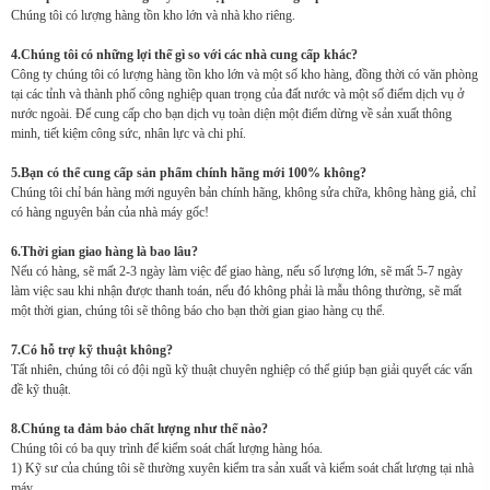
Chúng tôi có lượng hàng tồn kho lớn và nhà kho riêng.
4.Chúng tôi có những lợi thế gì so với các nhà cung cấp khác?
Công ty chúng tôi có lượng hàng tồn kho lớn và một số kho hàng, đồng thời có văn phòng
tại các tỉnh và thành phố công nghiệp quan trọng của đất nước và một số điểm dịch vụ ở
nước ngoài. Để cung cấp cho bạn dịch vụ toàn diện một điểm dừng về sản xuất thông
minh, tiết kiệm công sức, nhân lực và chi phí.
5.Bạn có thể cung cấp sản phẩm chính hãng mới 100% không?
Chúng tôi chỉ bán hàng mới nguyên bản chính hãng, không sửa chữa, không hàng giả, chỉ
có hàng nguyên bản của nhà máy gốc!
6.Thời gian giao hàng là bao lâu?
Nếu có hàng, sẽ mất 2-3 ngày làm việc để giao hàng, nếu số lượng lớn, sẽ mất 5-7 ngày
làm việc sau khi nhận được thanh toán, nếu đó không phải là mẫu thông thường, sẽ mất
một thời gian, chúng tôi sẽ thông báo cho bạn thời gian giao hàng cụ thể.
7.Có hỗ trợ kỹ thuật không?
Tất nhiên, chúng tôi có đội ngũ kỹ thuật chuyên nghiệp có thể giúp bạn giải quyết các vấn
đề kỹ thuật.
8.Chúng ta đảm bảo chất lượng như thế nào?
Chúng tôi có ba quy trình để kiểm soát chất lượng hàng hóa.
1) Kỹ sư của chúng tôi sẽ thường xuyên kiểm tra sản xuất và kiểm soát chất lượng tại nhà
máy.