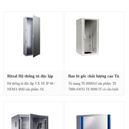
Rittal Hệ thống tủ độc lập
Bao bì gốc chất lượng cao Tủ
VX ···
m···
Hệ thống tủ độc lập VX SE IP 66 /
Tủ mạng TE 8000Số sản phẩm: TE
NEMA 4Mã sản phẩm: SE
7888.430Tủ TE 8000 IT có cửa kính
5830.680Các tủ freestanding đượ···
đã sẵn sàng để mở r···