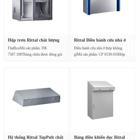
Hộp trơn Rittal chất lượng
Rittal Điều hành cửa nhà ở
cao···
CP ···
FlatBoxMã sản phẩm: DK
Điều hành cửa nhà ở thép không
7507.100Thùng chứa được đóng gói
gỉMã sản phẩm: CP 6539.010Hộp
trong tủ phẳng. Nhiều tùy chọ···
vận hành dựa trên thé···
Hệ thống Rittal TopPult chất
Bảng điều khiển dọc Rittal