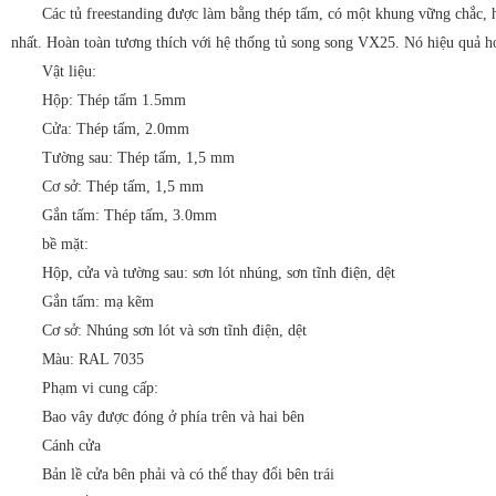
Các tủ freestanding được làm bằng thép tấm, có một khung vững chắc, h
nhất. Hoàn toàn tương thích với hệ thống tủ song song VX25. Nó hiệu quả h
Vật liệu:
Hộp: Thép tấm 1.5mm
Cửa: Thép tấm, 2.0mm
Tường sau: Thép tấm, 1,5 mm
Cơ sở: Thép tấm, 1,5 mm
Gắn tấm: Thép tấm, 3.0mm
bề mặt:
Hộp, cửa và tường sau: sơn lót nhúng, sơn tĩnh điện, dệt
Gắn tấm: mạ kẽm
Cơ sở: Nhúng sơn lót và sơn tĩnh điện, dệt
Màu: RAL 7035
Phạm vi cung cấp:
Bao vây được đóng ở phía trên và hai bên
Cánh cửa
Bản lề cửa bên phải và có thể thay đổi bên trái