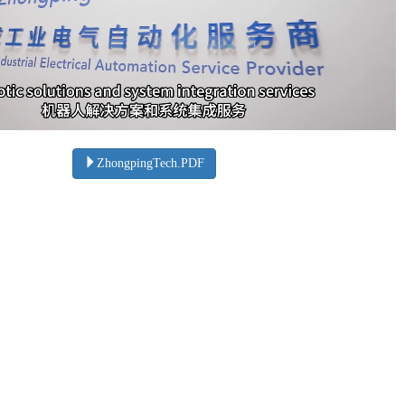
ZhongpingTech.PDF