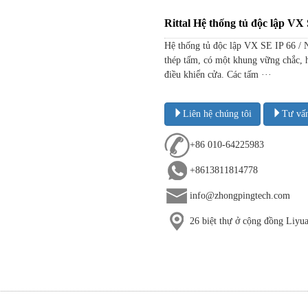
Rittal Hệ thống tủ độc lập VX
Hệ thống tủ độc lập VX SE IP 66 /
thép tấm, có một khung vững chắc, h
điều khiển cửa. Các tấm ···
Liên hệ chúng tôi
Tư vấ
+86 010-64225983
+8613811814778
info@zhongpingtech.com
26 biệt thự ở cộng đồng Liy