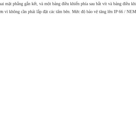
ai mặt phẳng gắn kết, và một bảng điều khiển phía sau bắt vít và bảng điều k
ơn vì không cần phải lắp đặt các tấm bên. Mức độ bảo vệ tăng lên IP 66 / NE