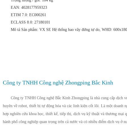
Trọng lượng / gói: 104 kg
EAN: 4028177959323
ETIM 7.0: EC000261
ECLASS 8.0: 27180101
Mô tả Sản phẩm: VX SE Hệ thống bao vây đứng tự do, WHD: 600x1800
Công ty TNHH Công nghệ Zhongping Bắc Kinh
Công ty TNHH Công nghệ Bắc Kinh Zhongping là nhà cung cấp dịch vụ 
huyên về robot, thiết bị tự động hóa và các linh kiện cốt lõi. Là một doanh 
hợp nghiên cứu khoa học, thiết kế, tiếp thị, dịch vụ kỹ thuật và thương mại q
hành phố công nghiệp quan trọng trên cả nước và có nhiều điểm dịch vụ ở n