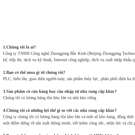
1.Chúng tôi là ai?
Công ty TNHH Công nghệ Zhongping Bắc Kinh (Beijing Zhongping Technology 
kế, tiếp thị, dịch vụ kỹ thuật, Internet công nghiệp, dịch vụ xuất nhập khẩu 
2.Bạn có thể mua gì từ chúng tôi?
PLC, biến tần, giao diện người-máy, sản phẩm thủy lực, phân phối điện hạ th
3.Sản phẩm có còn hàng hay cần nhập từ nhà cung cấp khác?
Chúng tôi có lượng hàng tồn kho lớn và nhà kho riêng.
4.Chúng tôi có những lợi thế gì so với các nhà cung cấp khác?
Công ty chúng tôi có lượng hàng tồn kho lớn và một số kho hàng, đồng thời 
một điểm dừng về sản xuất thông minh, tiết kiệm công sức, nhân lực và chi 