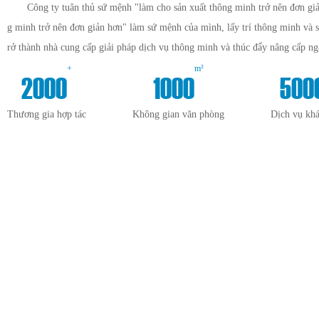
Công ty tuân thủ sứ mệnh "làm cho sản xuất thông minh trở nên đơn giả
g minh trở nên đơn giản hơn" làm sứ mệnh của mình, lấy trí thông minh và 
rở thành nhà cung cấp giải pháp dịch vụ thông minh và thúc đẩy nâng cấp n
+
m²
2000
1000
500
Thương gia hợp tác
Không gian văn phòng
Dịch vụ kh