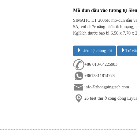
Mô-đun đầu vào tương tự S
SIMATIC ET 200SP, mô-đun đầu vào
5A, với chức năng phân tích mạng, 
KgKích thước bao bì 6,50 x 7,70 x 2
Liên hệ chúng tôi
Tư vấ
+86 010-64225983
+8613811814778
info@zhongpingtech.com
26 biệt thự ở cộng đồng Liy