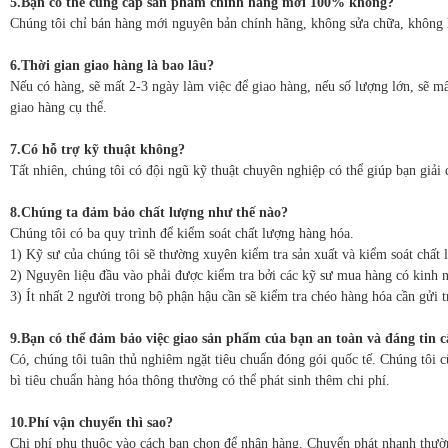
5.Bạn có thể cung cấp sản phẩm chính hãng mới 100% không?
Chúng tôi chỉ bán hàng mới nguyên bản chính hãng, không sửa chữa, không 
6.Thời gian giao hàng là bao lâu?
Nếu có hàng, sẽ mất 2-3 ngày làm việc để giao hàng, nếu số lượng lớn, sẽ mấ
giao hàng cụ thể.
7.Có hỗ trợ kỹ thuật không?
Tất nhiên, chúng tôi có đội ngũ kỹ thuật chuyên nghiệp có thể giúp bạn giải 
8.Chúng ta đảm bảo chất lượng như thế nào?
Chúng tôi có ba quy trình để kiểm soát chất lượng hàng hóa.
1) Kỹ sư của chúng tôi sẽ thường xuyên kiểm tra sản xuất và kiểm soát chất 
2) Nguyên liệu đầu vào phải được kiểm tra bởi các kỹ sư mua hàng có kinh n
3) Ít nhất 2 người trong bộ phận hậu cần sẽ kiểm tra chéo hàng hóa cần gửi t
9.Bạn có thể đảm bảo việc giao sản phẩm của bạn an toàn và đáng tin 
Có, chúng tôi tuân thủ nghiêm ngặt tiêu chuẩn đóng gói quốc tế. Chúng tôi 
bì tiêu chuẩn hàng hóa thông thường có thể phát sinh thêm chi phí.
10.Phí vận chuyển thì sao?
Chi phí phụ thuộc vào cách bạn chọn để nhận hàng. Chuyển phát nhanh thườn