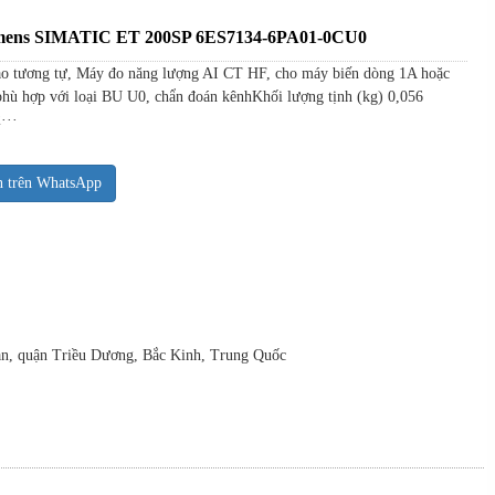
iemens SIMATIC ET 200SP 6ES7134-6PA01-0CU0
 tương tự, Máy đo năng lượng AI CT HF, cho máy biến dòng 1A hoặc
phù hợp với loại BU U0, chẩn đoán kênhKhối lượng tịnh (kg) 0,056
···
n trên WhatsApp
uan, quận Triều Dương, Bắc Kinh, Trung Quốc