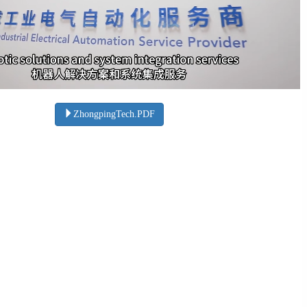
ZhongpingTech.PDF