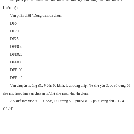
van phân phối walvoil / van lựa chọn / van lựa chọn thủ công / van lựa chọn điều
khiển điện
Van phân phối / Dòng van lựa chọn:
DF5
DF20
DF25
DFE052
DFE020
DFE080
DFE100
DFE140
Van chuyển hướng đĩa, 6 đến 10 kênh, lưu lượng thấp. Nó chủ yếu được sử dụng để
đào nhỏ hoặc làm van chuyển hướng cho mạch dầu thí điểm.
Áp suất làm việc 80 ~ 315bar, lưu lượng 5L / phút-140L / phút, cổng dầu G1 / 4 '~
G3 / 4'