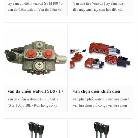
SVM10···
svm10···
tay cầm thí điểm walvoil SVM100 / 5
Van hoa tiêu Walvoil | tay cầm hoa
van thí điểm walvoil Van thí điểm xe
tiêu máy xúc | tay cầm hoa tiêu cần
kỹ thuậtCác th···
cẩu | tay cầm hoa t···
van đa chiều walvoil SD8 / 1 /
van chọn điều khiển điện
···
walvo···
van đa chiều walvoilSD8 / 1 / AC-
van phân phối walvoil / van lựa chọn /
(XG-160) / 18L / RCThông số kỹ
van lựa chọn thủ công / van lựa chọn
thuật như sauSố lượng mả···
điều khiển ···