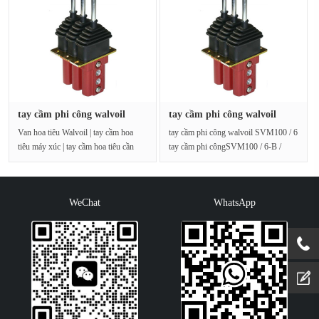
tay cầm phi công walvoil
tay cầm phi công walvoil
SVM10···
SVM10···
Van hoa tiêu Walvoil | tay cầm hoa
tay cầm phi công walvoil SVM100 / 6
tiêu máy xúc | tay cầm hoa tiêu cần
tay cầm phi côngSVM100 / 6-B /
cẩu | tay cầm hoa t···
01G3-M001A... Tay cầm 6 mản···
WeChat
WhatsApp