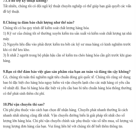
7.Có hỗ trợ kỹ thuật không?
Tất nhiên, chúng tôi có đội ngũ kỹ thuật chuyên nghiệp có thể giúp bạn giải quyết các vấn
đề kỹ thuật.
8.Chúng ta đảm bảo chất lượng như thế nào?
Chúng tôi có ba quy trình để kiểm soát chất lượng hàng hóa.
1) Kỹ sư của chúng tôi sẽ thường xuyên kiểm tra sản xuất và kiểm soát chất lượng tại nhà
máy.
2) Nguyên liệu đầu vào phải được kiểm tra bởi các kỹ sư mua hàng có kinh nghiệm trước
khi có thể lưu kho.
3) Ít nhất 2 người trong bộ phận hậu cần sẽ kiểm tra chéo hàng hóa cần gửi trước khi giao
hàng.
9.Bạn có thể đảm bảo việc giao sản phẩm của bạn an toàn và đáng tin cậy không?
Có, chúng tôi tuân thủ nghiêm ngặt tiêu chuẩn đóng gói quốc tế. Chúng tôi cũng sử dụng
bao bì đặc biệt cho hàng hóa nguy hiểm và vận chuyển lạnh cho các mặt hàng có yêu cầu
về nhiệt độ. Bao bì hàng hóa đặc biệt và yêu cầu bao bì tiêu chuẩn hàng hóa thông thường
có thể phát sinh thêm chi phí.
10.Phí vận chuyển thì sao?
Chi phí phụ thuộc vào cách bạn chọn để nhận hàng. Chuyển phát nhanh thường là cách
nhanh nhất nhưng cũng đắt nhất. Vận chuyển đường biển là giải pháp tốt nhất cho số
lượng lớn hàng hóa. Chi phí vận chuyển chính xác phụ thuộc vào số tiền mua, số lượng và
trọng lượng đơn hàng của bạn. Vui lòng liên hệ với chúng tôi để biết thêm thông tin.