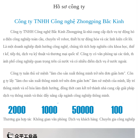
Hồ sơ công ty
Công ty TNHH Công nghệ Zhongping Bắc Kinh
Công ty TNHH Công nghệ Bắc Kinh Zhongping là nhà cung cấp dịch vụ tự động hó
a điện công nghiệp toàn cầu, chuyên về robot, thiết bị tự động hóa và các linh kiện cốt lõi.
Là một doanh nghiệp định hướng công nghệ, chúng tôi tích hợp nghiên cứu khoa học, thiế
t kế, tiếp thị, dịch vụ kỹ thuật và thương mại quốc tế. Công ty có văn phòng tại các tỉnh, th
ành phố công nghiệp quan trọng trên cả nước và có nhiều điểm dịch vụ ở nước ngoài.
Công ty tuân thủ sứ mệnh "làm cho sản xuất thông minh trở nên đơn giản hơn". Côn
g ty lấy "làm cho sản xuất thông minh trở nên đơn giản hơn" làm sứ mệnh của mình, lấy trí
thông minh và số hóa làm định hướng, đồng thời cam kết trở thành nhà cung cấp giải pháp
dịch vụ thông minh và thúc đẩy nâng cấp ngành công nghiệp thông minh.
+
m²
+
+
2000
1000
50000
100
Thương gia hợp tác
Không gian văn phòng
Dịch vụ khách hàng
Chuyên gia công nghiệp