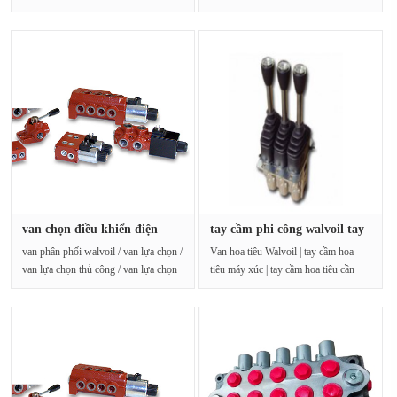
phối walvoil DFE080 / 6 /ED-
hoa tiêu cần cẩu | ···
N18ES-W20···
van chọn điều khiển điện
tay cầm phi công walvoil tay
walvo···
c···
van phân phối walvoil / van lựa chọn /
Van hoa tiêu Walvoil | tay cầm hoa
van lựa chọn thủ công / van lựa chọn
tiêu máy xúc | tay cầm hoa tiêu cần
điều khiển ···
cẩu | tay cầm hoa t···