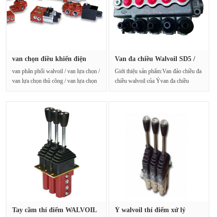
van chọn điều khiển điện
Van đa chiều Walvoil SD5 /
walvo···
5-P···
van phân phối walvoil / van lựa chọn /
Giới thiệu sản phẩm:Van đảo chiều đa
van lựa chọn thủ công / van lựa chọn
chiều walvoil của Ývan đa chiều
điều khiển ···
walvoilCác thông···
Tay cầm thí điểm WALVOIL
Ý walvoil thí điểm xử lý