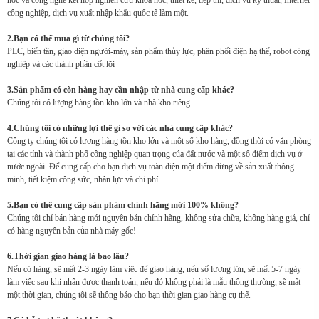
học và công nghệ kết hợp nghiên cứu khoa học, thiết kế, tiếp thị, dịch vụ kỹ thuật, Internet
công nghiệp, dịch vụ xuất nhập khẩu quốc tế làm một.
2.Bạn có thể mua gì từ chúng tôi?
PLC, biến tần, giao diện người-máy, sản phẩm thủy lực, phân phối điện hạ thế, robot công
nghiệp và các thành phần cốt lõi
3.Sản phẩm có còn hàng hay cần nhập từ nhà cung cấp khác?
Chúng tôi có lượng hàng tồn kho lớn và nhà kho riêng.
4.Chúng tôi có những lợi thế gì so với các nhà cung cấp khác?
Công ty chúng tôi có lượng hàng tồn kho lớn và một số kho hàng, đồng thời có văn phòng
tại các tỉnh và thành phố công nghiệp quan trọng của đất nước và một số điểm dịch vụ ở
nước ngoài. Để cung cấp cho bạn dịch vụ toàn diện một điểm dừng về sản xuất thông
minh, tiết kiệm công sức, nhân lực và chi phí.
5.Bạn có thể cung cấp sản phẩm chính hãng mới 100% không?
Chúng tôi chỉ bán hàng mới nguyên bản chính hãng, không sửa chữa, không hàng giả, chỉ
có hàng nguyên bản của nhà máy gốc!
6.Thời gian giao hàng là bao lâu?
Nếu có hàng, sẽ mất 2-3 ngày làm việc để giao hàng, nếu số lượng lớn, sẽ mất 5-7 ngày
làm việc sau khi nhận được thanh toán, nếu đó không phải là mẫu thông thường, sẽ mất
một thời gian, chúng tôi sẽ thông báo cho bạn thời gian giao hàng cụ thể.