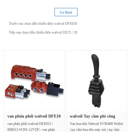
Go Back
Trước:
van chọn điều khiển điện walvoil DFE020
Tiếp:
van chọn điều khiển điện walvoil DF25 / 20
van phân phối walvoil DFE10
walvoil Tay cầm phi công
/ ···
SVM40···
van phân phối walvoil DFE052 /
Van hoa tiêu Walvoil SVM400 Wolfer
8I8ES3-W201-12VDC- van phân
| tay cầm hoa tiêu máy xúc | tay cầm