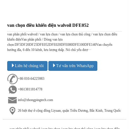
van chọn điều khiển điện walvoil DFE052
van phân phối walvoil / van lựa chọn / van lựa chọn thủ công / van lựa chọn điều
khiển điệnVan phân phối / Dòng van lựa
chọn:DF5DF20DF25DFE052DFE020DFE080DFE100DFE140Van chuyển
hướng đĩa, 6 đến 10 kênh, lưu lượng thấp. Nó chủ yếu đượ···
Liên hệ chúng tôi
Tư vấn trên WhatsApp
+86 010-64225983
+8613811814778
info@zhongpingtech.com
26 biệt thự ở cộng đồng Liyuan, quận Triều Dương, Bắc Kinh, Trung Quốc