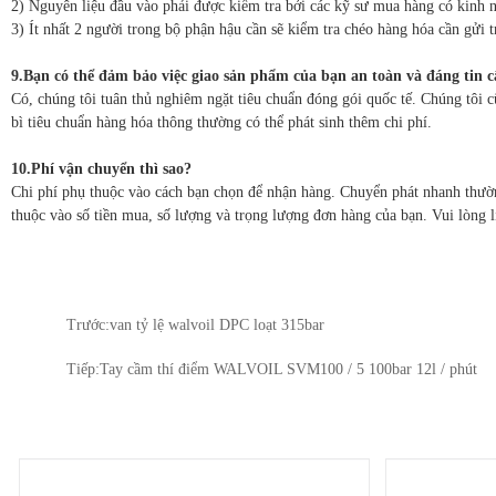
2) Nguyên liệu đầu vào phải được kiểm tra bởi các kỹ sư mua hàng có kinh n
3) Ít nhất 2 người trong bộ phận hậu cần sẽ kiểm tra chéo hàng hóa cần gửi t
9.Bạn có thể đảm bảo việc giao sản phẩm của bạn an toàn và đáng tin 
Có, chúng tôi tuân thủ nghiêm ngặt tiêu chuẩn đóng gói quốc tế. Chúng tôi 
bì tiêu chuẩn hàng hóa thông thường có thể phát sinh thêm chi phí.
10.Phí vận chuyển thì sao?
Chi phí phụ thuộc vào cách bạn chọn để nhận hàng. Chuyển phát nhanh thườn
thuộc vào số tiền mua, số lượng và trọng lượng đơn hàng của bạn. Vui lòng li
Trước:
van tỷ lệ walvoil DPC loạt 315bar
Tiếp:
Tay cầm thí điểm WALVOIL SVM100 / 5 100bar 12l / phút