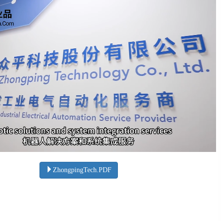
ZhongpingTech.PDF