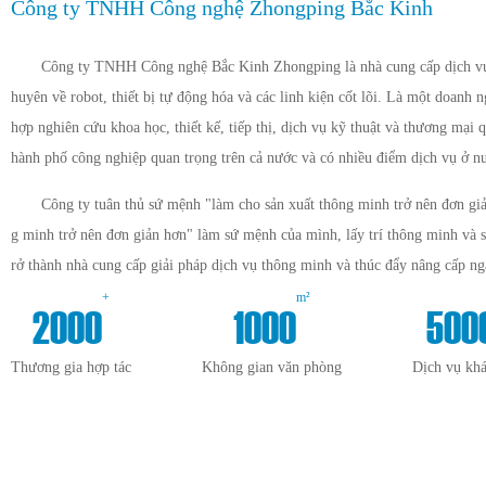
Công ty TNHH Công nghệ Zhongping Bắc Kinh
Công ty TNHH Công nghệ Bắc Kinh Zhongping là nhà cung cấp dịch vụ 
huyên về robot, thiết bị tự động hóa và các linh kiện cốt lõi. Là một doanh 
hợp nghiên cứu khoa học, thiết kế, tiếp thị, dịch vụ kỹ thuật và thương mại q
hành phố công nghiệp quan trọng trên cả nước và có nhiều điểm dịch vụ ở n
Công ty tuân thủ sứ mệnh "làm cho sản xuất thông minh trở nên đơn giả
g minh trở nên đơn giản hơn" làm sứ mệnh của mình, lấy trí thông minh và 
rở thành nhà cung cấp giải pháp dịch vụ thông minh và thúc đẩy nâng cấp n
+
m²
2000
1000
500
Thương gia hợp tác
Không gian văn phòng
Dịch vụ kh