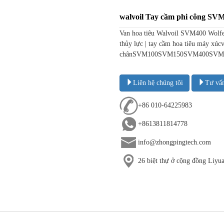
walvoil Tay cầm phi công SVM
Van hoa tiêu Walvoil SVM400 Wolfer 
thủy lực | tay cầm hoa tiêu máy xúc
chânSVM100SVM150SVM400SVM430
Liên hệ chúng tôi
Tư vấ
+86 010-64225983
+8613811814778
info@zhongpingtech.com
26 biệt thự ở cộng đồng Liy