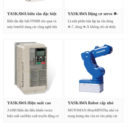
YASKAWA biến tần đặc biệt
YASKAWA Động cơ servo ❄-
cho ···
Cải th···
Biến tần đặc biệt FP60B cho quạt và
Là một phiên bản lặp lại của dòng
máy bơmSử dụng các công nghệ tiên
❄-7, dòng ❄-X không chỉ cải thiện
tiến như tiế···
hiệu suất chuyể···
YASKAWA Hiệu suất cao
YASKAWA Robot cấp nhỏ
INVERTER···
MOTOMAN-···
A1000 Biến tần điều khiển vector
MOTOMAN-MotoMINIThu nhỏ và
hiệu suất caoHiệu suất truyền động cơ
trọng lượng nhẹ của nó cho phép các
tuyệt vờiCông···
thiết bị sản xuất đượ···