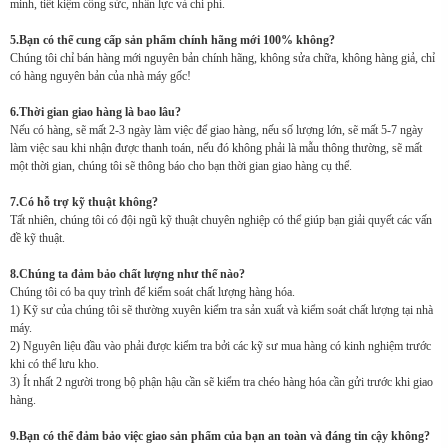
minh, tiết kiệm công sức, nhân lực và chi phí.
5.Bạn có thể cung cấp sản phẩm chính hãng mới 100% không?
Chúng tôi chỉ bán hàng mới nguyên bản chính hãng, không sửa chữa, không hàng giả, chỉ
có hàng nguyên bản của nhà máy gốc!
6.Thời gian giao hàng là bao lâu?
Nếu có hàng, sẽ mất 2-3 ngày làm việc để giao hàng, nếu số lượng lớn, sẽ mất 5-7 ngày
làm việc sau khi nhận được thanh toán, nếu đó không phải là mẫu thông thường, sẽ mất
một thời gian, chúng tôi sẽ thông báo cho bạn thời gian giao hàng cụ thể.
7.Có hỗ trợ kỹ thuật không?
Tất nhiên, chúng tôi có đội ngũ kỹ thuật chuyên nghiệp có thể giúp bạn giải quyết các vấn
đề kỹ thuật.
8.Chúng ta đảm bảo chất lượng như thế nào?
Chúng tôi có ba quy trình để kiểm soát chất lượng hàng hóa.
1) Kỹ sư của chúng tôi sẽ thường xuyên kiểm tra sản xuất và kiểm soát chất lượng tại nhà
máy.
2) Nguyên liệu đầu vào phải được kiểm tra bởi các kỹ sư mua hàng có kinh nghiệm trước
khi có thể lưu kho.
3) Ít nhất 2 người trong bộ phận hậu cần sẽ kiểm tra chéo hàng hóa cần gửi trước khi giao
hàng.
9.Bạn có thể đảm bảo việc giao sản phẩm của bạn an toàn và đáng tin cậy không?