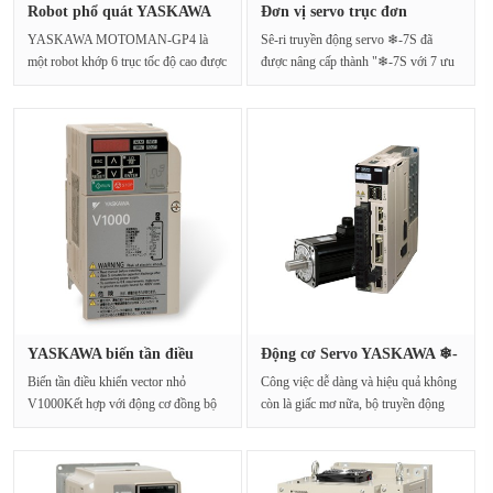
Robot phổ quát YASKAWA
Đơn vị servo trục đơn
GP4 - đ···
YASKAWA-···
YASKAWA MOTOMAN-GP4 là
Sê-ri truyền động servo ❄-7S đã
một robot khớp 6 trục tốc độ cao được
được nâng cấp thành "❄-7S với 7 ưu
thiết kế cho các ứng dụn···
điểm chính" đ···
YASKAWA biến tần điều
Động cơ Servo YASKAWA ❄-
khiển ve···
Hiệu s···
Biến tần điều khiển vector nhỏ
Công việc dễ dàng và hiệu quả không
V1000Kết hợp với động cơ đồng bộ
còn là giấc mơ nữa, bộ truyền động
để đạt được cá···
servo series···