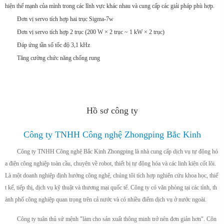
hiện thế mạnh của mình trong các lĩnh vực khác nhau và cung cấp các giải pháp phù hợp.
Đơn vị servo tích hợp hai trục Sigma-7w
Đơn vị servo tích hợp 2 trục (200 W × 2 trục ~ 1 kW × 2 trục)
Đáp ứng tần số tốc độ 3,1 kHz
Tăng cường chức năng chống rung
Hồ sơ công ty
Công ty TNHH Công nghệ Zhongping Bắc Kinh
Công ty TNHH Công nghệ Bắc Kinh Zhongping là nhà cung cấp dịch vụ tự động hó
a điện công nghiệp toàn cầu, chuyên về robot, thiết bị tự động hóa và các linh kiện cốt lõi.
Là một doanh nghiệp định hướng công nghệ, chúng tôi tích hợp nghiên cứu khoa học, thiế
t kế, tiếp thị, dịch vụ kỹ thuật và thương mại quốc tế. Công ty có văn phòng tại các tỉnh, th
ành phố công nghiệp quan trọng trên cả nước và có nhiều điểm dịch vụ ở nước ngoài.
Công ty tuân thủ sứ mệnh "làm cho sản xuất thông minh trở nên đơn giản hơn". Côn