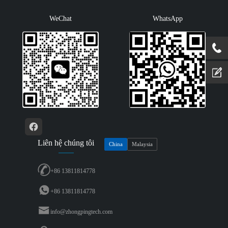
WeChat
WhatsApp
Liên hệ chúng tôi
China
Malaysia
+86 13811814778
+86 13811814778
info@zhongpingtech.com