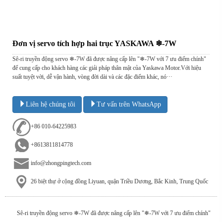
Đơn vị servo tích hợp hai trục YASKAWA ❄-7W
Sê-ri truyền động servo ❄-7W đã được nâng cấp lên "❄-7W với 7 ưu điểm chính"
để cung cấp cho khách hàng các giải pháp thân mật của Yaskawa Motor.Với hiệu
suất tuyệt vời, dễ vận hành, vòng đời dài và các đặc điểm khác, nó···
Liên hệ chúng tôi
Tư vấn trên WhatsApp
+86 010-64225983
+8613811814778
info@zhongpingtech.com
26 biệt thự ở cộng đồng Liyuan, quận Triều Dương, Bắc Kinh, Trung Quốc
Sê-ri truyền động servo ❄-7W đã được nâng cấp lên "❄-7W với 7 ưu điểm chính"