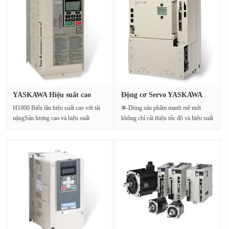
YASKAWA Hiệu suất cao
Động cơ Servo YASKAWA
INVERTER···
Khối lượ···
H1000 Biến tần hiệu suất cao với tải
❄-Dòng sản phẩm mạnh mẽ mới
nặngSản lượng cao và hiệu suất
không chỉ cải thiện tốc độ và hiệu suất
caoGiới hạn mô-m···
của nhiều loạ···