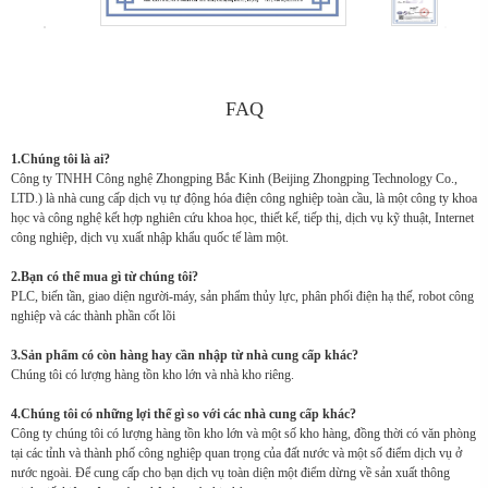
FAQ
1.Chúng tôi là ai?
Công ty TNHH Công nghệ Zhongping Bắc Kinh (Beijing Zhongping Technology Co.,
LTD.) là nhà cung cấp dịch vụ tự động hóa điện công nghiệp toàn cầu, là một công ty khoa
học và công nghệ kết hợp nghiên cứu khoa học, thiết kế, tiếp thị, dịch vụ kỹ thuật, Internet
công nghiệp, dịch vụ xuất nhập khẩu quốc tế làm một.
2.Bạn có thể mua gì từ chúng tôi?
PLC, biến tần, giao diện người-máy, sản phẩm thủy lực, phân phối điện hạ thế, robot công
nghiệp và các thành phần cốt lõi
3.Sản phẩm có còn hàng hay cần nhập từ nhà cung cấp khác?
Chúng tôi có lượng hàng tồn kho lớn và nhà kho riêng.
4.Chúng tôi có những lợi thế gì so với các nhà cung cấp khác?
Công ty chúng tôi có lượng hàng tồn kho lớn và một số kho hàng, đồng thời có văn phòng
tại các tỉnh và thành phố công nghiệp quan trọng của đất nước và một số điểm dịch vụ ở
nước ngoài. Để cung cấp cho bạn dịch vụ toàn diện một điểm dừng về sản xuất thông