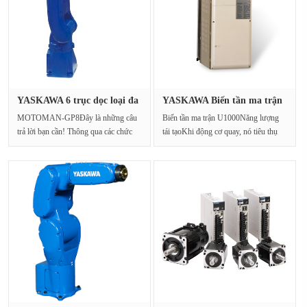
YASKAWA 6 trục dọc loại đa
YASKAWA Biến tần ma trận
khớ···
U1000···
MOTOMAN-GP8Đây là những câu
Biến tần ma trận U1000Năng lượng
trả lời bạn cần! Thông qua các chức
tái tạoKhi động cơ quay, nó tiêu thụ
năng phong phú và cá···
năng lượng và···