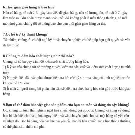
6.Thời gian giao hàng là bao lâu?
Nếu có hàng, sẽ mất 2-3 ngày làm việc để giao hàng, nếu số lượng lớn, sẽ mất 5-7 ngày
làm việc sau khi nhận được thanh toán, nếu đó không phải là mẫu thông thường, sẽ mất
một thời gian, chúng tôi sẽ thông báo cho bạn thời gian giao hàng cụ thể.
7.Có hỗ trợ kỹ thuật không?
Tất nhiên, chúng tôi có đội ngũ kỹ thuật chuyên nghiệp có thể giúp bạn giải quyết các vấn
đề kỹ thuật.
8.Chúng ta đảm bảo chất lượng như thế nào?
Chúng tôi có ba quy trình để kiểm soát chất lượng hàng hóa.
1) Kỹ sư của chúng tôi sẽ thường xuyên kiểm tra sản xuất và kiểm soát chất lượng tại nhà
máy.
2) Nguyên liệu đầu vào phải được kiểm tra bởi các kỹ sư mua hàng có kinh nghiệm trước
khi có thể lưu kho.
3) Ít nhất 2 người trong bộ phận hậu cần sẽ kiểm tra chéo hàng hóa cần gửi trước khi giao
hàng.
9.Bạn có thể đảm bảo việc giao sản phẩm của bạn an toàn và đáng tin cậy không?
Có, chúng tôi tuân thủ nghiêm ngặt tiêu chuẩn đóng gói quốc tế. Chúng tôi cũng sử dụng
bao bì đặc biệt cho hàng hóa nguy hiểm và vận chuyển lạnh cho các mặt hàng có yêu cầu
về nhiệt độ. Bao bì hàng hóa đặc biệt và yêu cầu bao bì tiêu chuẩn hàng hóa thông thường
có thể phát sinh thêm chi phí.