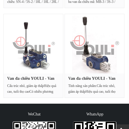
chiều: SN-4 / 5S-2 / 18L / 18L / 28L /
ba van đa chiều mã: MB-3 / 3S-3 /
28L / G-4-6 / M3Xuất ···
030002 / G4 / M3Dầu đ···
Van đa chiều YOULI - Van
Van đa chiều YOULI - Van
tích ···
tích ···
Cấu trúc nhỏ, giảm áp thấpHiệu quả
Tính năng sản phẩm:Cấu trúc nhỏ,
cao, tuổi thọ caoCó nhiều phương
giảm áp thấpHiệu quả cao, tuổi thọ
pháp vận hành k···
caoCó nhiều phư···
WeChat
WhatsApp