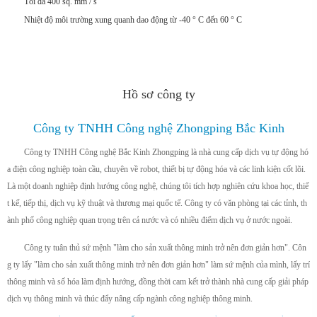
Tối đa 400 sq. mm / s
Nhiệt độ môi trường xung quanh dao động từ -40 ° C đến 60 ° C
Hồ sơ công ty
Công ty TNHH Công nghệ Zhongping Bắc Kinh
Công ty TNHH Công nghệ Bắc Kinh Zhongping là nhà cung cấp dịch vụ tự động hó
a điện công nghiệp toàn cầu, chuyên về robot, thiết bị tự động hóa và các linh kiện cốt lõi.
Là một doanh nghiệp định hướng công nghệ, chúng tôi tích hợp nghiên cứu khoa học, thiế
t kế, tiếp thị, dịch vụ kỹ thuật và thương mại quốc tế. Công ty có văn phòng tại các tỉnh, th
ành phố công nghiệp quan trọng trên cả nước và có nhiều điểm dịch vụ ở nước ngoài.
Công ty tuân thủ sứ mệnh "làm cho sản xuất thông minh trở nên đơn giản hơn". Côn
g ty lấy "làm cho sản xuất thông minh trở nên đơn giản hơn" làm sứ mệnh của mình, lấy trí
thông minh và số hóa làm định hướng, đồng thời cam kết trở thành nhà cung cấp giải pháp
dịch vụ thông minh và thúc đẩy nâng cấp ngành công nghiệp thông minh.
+
m²
+
+