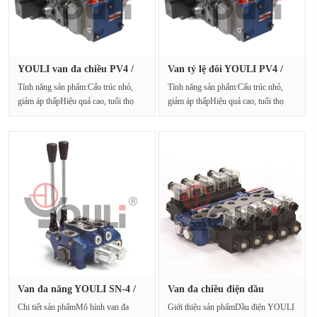
YOULI van đa chiều PV4 /
Van tỷ lệ đôi YOULI PV4 /
10S 1···
11S ···
Tính năng sản phẩm:Cấu trúc nhỏ,
Tính năng sản phẩm:Cấu trúc nhỏ,
giảm áp thấpHiệu quả cao, tuổi thọ
giảm áp thấpHiệu quả cao, tuổi thọ
caoCó nhiều phư···
caoCó nhiều phư···
Van đa năng YOULI SN-4 /
Van đa chiều điện dầu
5S-2 ···
YOULI MB···
Chi tiết sản phẩmMô hình van đa
Giới thiệu sản phẩmDầu điện YOULI