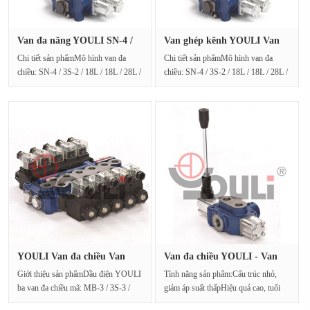
Van đa năng YOULI SN-4 /
Van ghép kênh YOULI Van
3S-2 ···
ghép k···
Chi tiết sản phẩmMô hình van đa
Chi tiết sản phẩmMô hình van đa
chiều: SN-4 / 3S-2 / 18L / 18L / 28L /
chiều: SN-4 / 3S-2 / 18L / 18L / 28L /
28L / G-4-6 / M3Xuất ···
28L / G-4-6 / M3Xuất ···
YOULI Van đa chiều Van
Van đa chiều YOULI - Van
tích hợ···
tích ···
Giới thiệu sản phẩmDầu điện YOULI
Tính năng sản phẩm:Cấu trúc nhỏ,
ba van đa chiều mã: MB-3 / 3S-3 /
giảm áp suất thấpHiệu quả cao, tuổi
030002 / G4 / M3Dầu đ···
thọ caoCó nhiề···