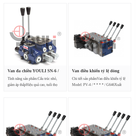
Van đa chiều YOULI SN-6 /
Van điều khiển tỷ lệ dòng
8S-3···
YOUL···
Tính năng sản phẩm:Cấu trúc nhỏ,
Chi tiết sản phẩmVan điều khiển tỷ lệ
giảm áp thấpHiệu quả cao, tuổi thọ
Model: PV-4 / * * * * / G646Xuất
caoCó nhiều phư···
xứ: Đài LoanPhạm···