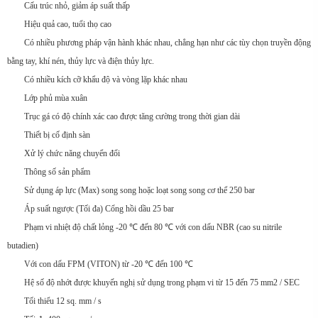
Cấu trúc nhỏ, giảm áp suất thấp
Hiệu quả cao, tuổi thọ cao
Có nhiều phương pháp vận hành khác nhau, chẳng hạn như các tùy chọn truyền động
bằng tay, khí nén, thủy lực và điện thủy lực.
Có nhiều kích cỡ khẩu độ và vòng lặp khác nhau
Lớp phủ mùa xuân
Trục gá có độ chính xác cao được tăng cường trong thời gian dài
Thiết bị cố định sàn
Xử lý chức năng chuyển đổi
Thông số sản phẩm
Sử dụng áp lực (Max) song song hoặc loạt song song cơ thể 250 bar
Áp suất ngược (Tối đa) Cổng hồi dầu 25 bar
Phạm vi nhiệt độ chất lỏng -20 ℃ đến 80 ℃ với con dấu NBR (cao su nitrile
butadien)
Với con dấu FPM (VITON) từ -20 ℃ đến 100 ℃
Hệ số độ nhớt được khuyến nghị sử dụng trong phạm vi từ 15 đến 75 mm2 / SEC
Tối thiểu 12 sq. mm / s