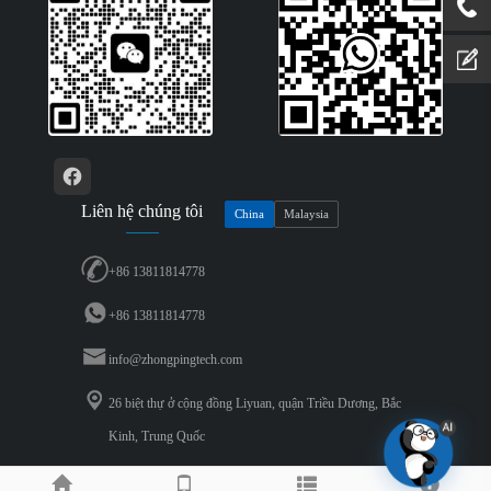
Liên hệ chúng tôi
China
Malaysia
+86 13811814778
+86 13811814778
info@zhongpingtech.com
26 biệt thự ở cộng đồng Liyuan, quận Triều Dương, Bắc
Kinh, Trung Quốc