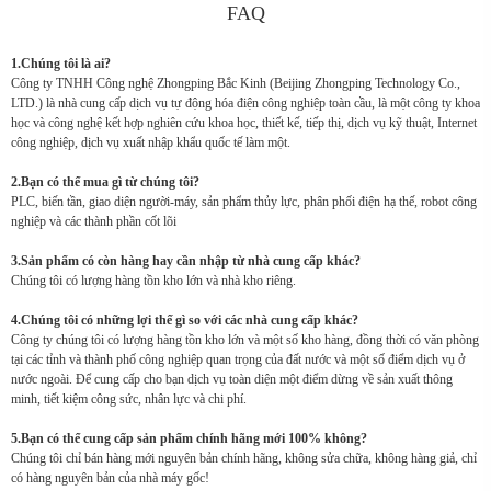
FAQ
1.Chúng tôi là ai?
Công ty TNHH Công nghệ Zhongping Bắc Kinh (Beijing Zhongping Technology Co.,
LTD.) là nhà cung cấp dịch vụ tự động hóa điện công nghiệp toàn cầu, là một công ty khoa
học và công nghệ kết hợp nghiên cứu khoa học, thiết kế, tiếp thị, dịch vụ kỹ thuật, Internet
công nghiệp, dịch vụ xuất nhập khẩu quốc tế làm một.
2.Bạn có thể mua gì từ chúng tôi?
PLC, biến tần, giao diện người-máy, sản phẩm thủy lực, phân phối điện hạ thế, robot công
nghiệp và các thành phần cốt lõi
3.Sản phẩm có còn hàng hay cần nhập từ nhà cung cấp khác?
Chúng tôi có lượng hàng tồn kho lớn và nhà kho riêng.
4.Chúng tôi có những lợi thế gì so với các nhà cung cấp khác?
Công ty chúng tôi có lượng hàng tồn kho lớn và một số kho hàng, đồng thời có văn phòng
tại các tỉnh và thành phố công nghiệp quan trọng của đất nước và một số điểm dịch vụ ở
nước ngoài. Để cung cấp cho bạn dịch vụ toàn diện một điểm dừng về sản xuất thông
minh, tiết kiệm công sức, nhân lực và chi phí.
5.Bạn có thể cung cấp sản phẩm chính hãng mới 100% không?
Chúng tôi chỉ bán hàng mới nguyên bản chính hãng, không sửa chữa, không hàng giả, chỉ
có hàng nguyên bản của nhà máy gốc!