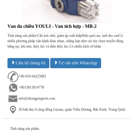
Van đa chiều YOULI - Van tích hợp - MB-2
Tính năng sản phẩm:Cấu trúc nhỏ, giảm áp suất thấpHiệu quả cao, tuổi thọ caoCó
nhiều phương pháp vận hành khác nhau, chẳng hạn như các tùy chọn truyền động
bằng tay, khí nén, thủy lực và điện thủy lực.Có nhiều kích cỡ khẩu ···
Liên hệ chúng tôi
Tư vấn trên WhatsApp
+86 010-64225983
+8613811814778
info@zhongpingtech.com
26 biệt thự ở cộng đồng Liyuan, quận Triều Dương, Bắc Kinh, Trung Quốc
Tính năng sản phẩm: