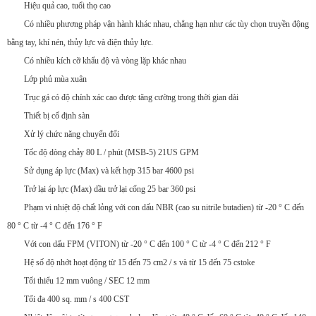
Hiệu quả cao, tuổi thọ cao
Có nhiều phương pháp vận hành khác nhau, chẳng hạn như các tùy chọn truyền động
bằng tay, khí nén, thủy lực và điện thủy lực.
Có nhiều kích cỡ khẩu độ và vòng lặp khác nhau
Lớp phủ mùa xuân
Trục gá có độ chính xác cao được tăng cường trong thời gian dài
Thiết bị cố định sàn
Xử lý chức năng chuyển đổi
Tốc độ dòng chảy 80 L / phút (MSB-5) 21US GPM
Sử dụng áp lực (Max) và kết hợp 315 bar 4600 psi
Trở lại áp lực (Max) dầu trở lại cổng 25 bar 360 psi
Phạm vi nhiệt độ chất lỏng với con dấu NBR (cao su nitrile butadien) từ -20 ° C đến
80 ° C từ -4 ° C đến 176 ° F
Với con dấu FPM (VITON) từ -20 ° C đến 100 ° C từ -4 ° C đến 212 ° F
Hệ số độ nhớt hoạt động từ 15 đến 75 cm2 / s và từ 15 đến 75 cstoke
Tối thiểu 12 mm vuông / SEC 12 mm
Tối đa 400 sq. mm / s 400 CST