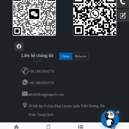
Liên hệ chúng tôi
China
Malaysia
+86 13811814778
+86 13811814778
info@zhongpingtech.com
26 biệt thự ở cộng đồng Liyuan, quận Triều Dương, Bắc
Kinh, Trung Quốc