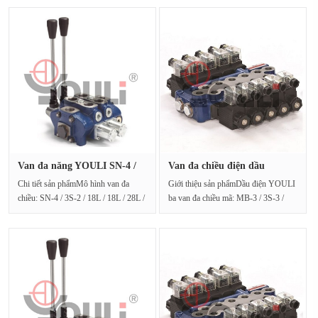
Van đa năng YOULI SN-4 /
Van đa chiều điện dầu
3S-2 ···
YOULI MB···
Chi tiết sản phẩmMô hình van đa
Giới thiệu sản phẩmDầu điện YOULI
chiều: SN-4 / 3S-2 / 18L / 18L / 28L /
ba van đa chiều mã: MB-3 / 3S-3 /
28L / G-4-6 / M3Xuất ···
030002 / G4 / M3Dầu đ···