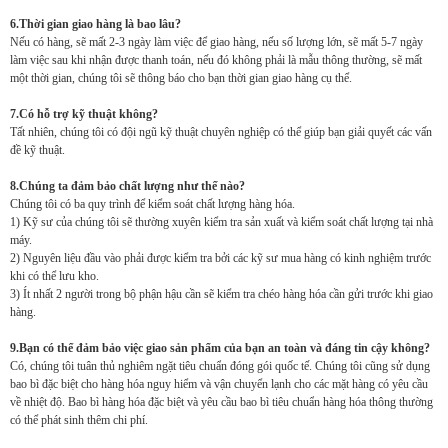
6.Thời gian giao hàng là bao lâu?
Nếu có hàng, sẽ mất 2-3 ngày làm việc để giao hàng, nếu số lượng lớn, sẽ mất 5-7 ngày
làm việc sau khi nhận được thanh toán, nếu đó không phải là mẫu thông thường, sẽ mất
một thời gian, chúng tôi sẽ thông báo cho bạn thời gian giao hàng cụ thể.
7.Có hỗ trợ kỹ thuật không?
Tất nhiên, chúng tôi có đội ngũ kỹ thuật chuyên nghiệp có thể giúp bạn giải quyết các vấn
đề kỹ thuật.
8.Chúng ta đảm bảo chất lượng như thế nào?
Chúng tôi có ba quy trình để kiểm soát chất lượng hàng hóa.
1) Kỹ sư của chúng tôi sẽ thường xuyên kiểm tra sản xuất và kiểm soát chất lượng tại nhà
máy.
2) Nguyên liệu đầu vào phải được kiểm tra bởi các kỹ sư mua hàng có kinh nghiệm trước
khi có thể lưu kho.
3) Ít nhất 2 người trong bộ phận hậu cần sẽ kiểm tra chéo hàng hóa cần gửi trước khi giao
hàng.
9.Bạn có thể đảm bảo việc giao sản phẩm của bạn an toàn và đáng tin cậy không?
Có, chúng tôi tuân thủ nghiêm ngặt tiêu chuẩn đóng gói quốc tế. Chúng tôi cũng sử dụng
bao bì đặc biệt cho hàng hóa nguy hiểm và vận chuyển lạnh cho các mặt hàng có yêu cầu
về nhiệt độ. Bao bì hàng hóa đặc biệt và yêu cầu bao bì tiêu chuẩn hàng hóa thông thường
có thể phát sinh thêm chi phí.