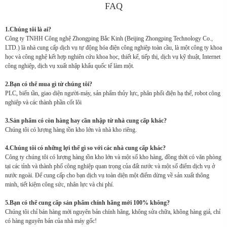
FAQ
1.Chúng tôi là ai?
Công ty TNHH Công nghệ Zhongping Bắc Kinh (Beijing Zhongping Technology Co.,
LTD.) là nhà cung cấp dịch vụ tự động hóa điện công nghiệp toàn cầu, là một công ty khoa
học và công nghệ kết hợp nghiên cứu khoa học, thiết kế, tiếp thị, dịch vụ kỹ thuật, Internet
công nghiệp, dịch vụ xuất nhập khẩu quốc tế làm một.
2.Bạn có thể mua gì từ chúng tôi?
PLC, biến tần, giao diện người-máy, sản phẩm thủy lực, phân phối điện hạ thế, robot công
nghiệp và các thành phần cốt lõi
3.Sản phẩm có còn hàng hay cần nhập từ nhà cung cấp khác?
Chúng tôi có lượng hàng tồn kho lớn và nhà kho riêng.
4.Chúng tôi có những lợi thế gì so với các nhà cung cấp khác?
Công ty chúng tôi có lượng hàng tồn kho lớn và một số kho hàng, đồng thời có văn phòng
tại các tỉnh và thành phố công nghiệp quan trọng của đất nước và một số điểm dịch vụ ở
nước ngoài. Để cung cấp cho bạn dịch vụ toàn diện một điểm dừng về sản xuất thông
minh, tiết kiệm công sức, nhân lực và chi phí.
5.Bạn có thể cung cấp sản phẩm chính hãng mới 100% không?
Chúng tôi chỉ bán hàng mới nguyên bản chính hãng, không sửa chữa, không hàng giả, chỉ
có hàng nguyên bản của nhà máy gốc!