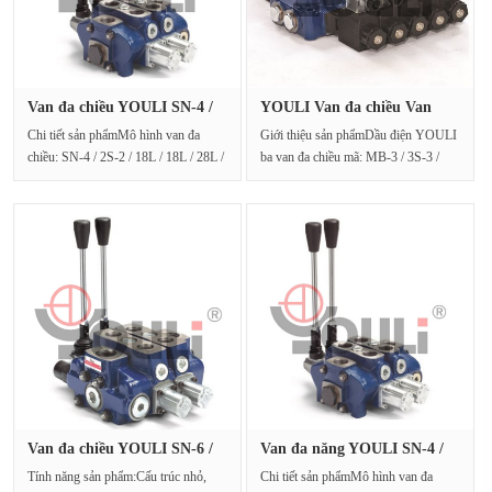
Van đa chiều YOULI SN-4 /
YOULI Van đa chiều Van
2S-2···
tích hợ···
Chi tiết sản phẩmMô hình van đa
Giới thiệu sản phẩmDầu điện YOULI
chiều: SN-4 / 2S-2 / 18L / 18L / 28L /
ba van đa chiều mã: MB-3 / 3S-3 /
28L / G-4-6 / M3Xuất ···
030002 / G4 / M3Dầu đ···
Van đa chiều YOULI SN-6 /
Van đa năng YOULI SN-4 /
8S-3···
5S-2 ···
Tính năng sản phẩm:Cấu trúc nhỏ,
Chi tiết sản phẩmMô hình van đa