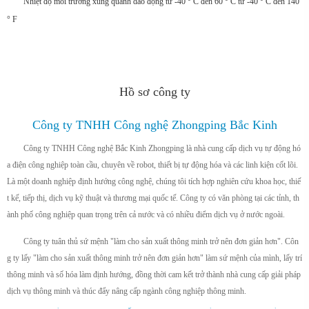
Nhiệt độ môi trường xung quanh dao động từ -40 ° C đến 60 ° C từ -40 ° C đến 140
° F
Hồ sơ công ty
Công ty TNHH Công nghệ Zhongping Bắc Kinh
Công ty TNHH Công nghệ Bắc Kinh Zhongping là nhà cung cấp dịch vụ tự động hó
a điện công nghiệp toàn cầu, chuyên về robot, thiết bị tự động hóa và các linh kiện cốt lõi.
Là một doanh nghiệp định hướng công nghệ, chúng tôi tích hợp nghiên cứu khoa học, thiế
t kế, tiếp thị, dịch vụ kỹ thuật và thương mại quốc tế. Công ty có văn phòng tại các tỉnh, th
ành phố công nghiệp quan trọng trên cả nước và có nhiều điểm dịch vụ ở nước ngoài.
Công ty tuân thủ sứ mệnh "làm cho sản xuất thông minh trở nên đơn giản hơn". Côn
g ty lấy "làm cho sản xuất thông minh trở nên đơn giản hơn" làm sứ mệnh của mình, lấy trí
thông minh và số hóa làm định hướng, đồng thời cam kết trở thành nhà cung cấp giải pháp
dịch vụ thông minh và thúc đẩy nâng cấp ngành công nghiệp thông minh.
+
m²
+
+