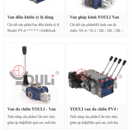
Van điều khiển tỷ lệ dòng
Van ghép kênh YOULI Van
YOUL···
ghép k···
Chi tiết sản phẩmVan điều khiển tỷ lệ
Chi tiết sản phẩmMô hình van đa
Model: PV-4 / * * * * / G646Xuất
chiều: SN-4 / 3S-2 / 18L / 18L / 28L /
xứ: Đài LoanPhạm···
28L / G-4-6 / M3Xuất ···
Van đa chiều YOULI - Van
YOULI van đa chiều PV4 /
tích ···
10S 1···
Tính năng sản phẩm:Cấu trúc nhỏ,
Tính năng sản phẩm:Cấu trúc nhỏ,
giảm áp thấpHiệu quả cao, tuổi thọ
giảm áp thấpHiệu quả cao, tuổi thọ
caoCó nhiều phư···
caoCó nhiều phư···