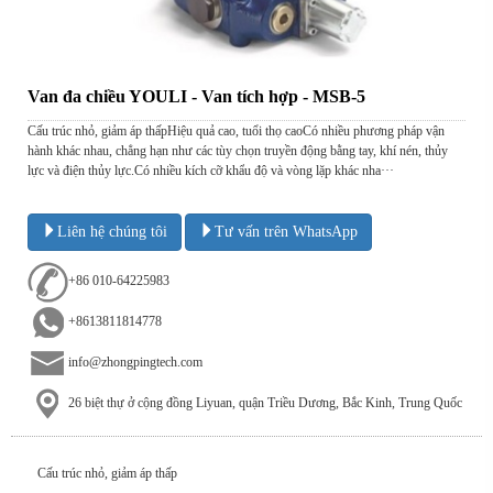
Van đa chiều YOULI - Van tích hợp - MSB-5
Cấu trúc nhỏ, giảm áp thấpHiệu quả cao, tuổi thọ caoCó nhiều phương pháp vận
hành khác nhau, chẳng hạn như các tùy chọn truyền động bằng tay, khí nén, thủy
lực và điện thủy lực.Có nhiều kích cỡ khẩu độ và vòng lặp khác nha···
Liên hệ chúng tôi
Tư vấn trên WhatsApp
+86 010-64225983
+8613811814778
info@zhongpingtech.com
26 biệt thự ở cộng đồng Liyuan, quận Triều Dương, Bắc Kinh, Trung Quốc
Cấu trúc nhỏ, giảm áp thấp