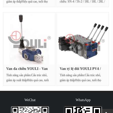
giảm áp thấpHiệu quả cao, tuổi thọ
chiều: SN-4 / 5S-2 / 18L / 18L / 28L /
caoCó nhiều phư···
28L / G-4-6 / M3Xuất ···
Van đa chiều YOULI - Van
Van tỷ lệ đôi YOULI PV4 /
tích ···
11S ···
Tính năng sản phẩm:Cấu trúc nhỏ,
Tính năng sản phẩm:Cấu trúc nhỏ,
giảm áp suất thấpHiệu quả cao, tuổi
giảm áp thấpHiệu quả cao, tuổi thọ
thọ caoCó nhiề···
caoCó nhiều phư···
WeChat
WhatsApp