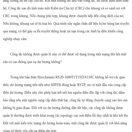
tăng cường độ tin cậy của nó. Khi một khung dữ liệu vào công tắc, nó được đệm đệm toàn
bộ. Công tắc sau đó tính toán một Kiểm tra Chu kỳ (CRC) cho khung và so sánh nó với
CRC trong khung. Nếu chúng phù hợp, khung được chuyển tiếp đến cổng đích của nó;
Nếu không, khung sai sẽ bị loại bỏ. Quá trình này ngăn chặn dữ liệu bị hư hỏng lan truyền
qua mạng, có thể gây ra lỗi truyền thông hoặc tai nạn trong các thiết bị điều khiển công
nghiệp nhạy cảm.
Công tắc không được quản lý này có thể được sử dụng trong một mạng đòi hỏi tính
sẵn có cao thông qua sự dư lượng không?
Trong khi bản thân Hirschmann RS20-1600T1T1SDAUHC không hỗ trợ các giao
thức dư lượng mạng tiên tiến như HIPER-Ring hoặc RSTP, nó có một đầu vào cung cấp
điện dư lượng. Điều này cho phép bạn kết nối hai nguồn điện độc lập với công tắc, đảm
bảo rằng nếu một nguồn cung cấp điện thất bại, công tắc tự động chuyển sang sao lưu mà
không bị gián đoạn. Đối với sự dư lượng đường dẫn dữ liệu, các công tắc không được
quản lý thường được triển khai trong các topology sao nơi điểm lỗi duy nhất là liên kết lên.
Đối với một kiến trúc mạng dư lượng hoàn toàn, một công tắc được quản lý với khả năng
vòng sẽ được yêu cầu tại điểm tập hợp.