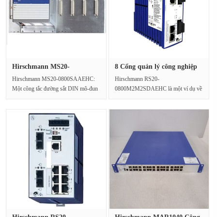
Hirschmann MS20-
8 Cổng quản lý công nghiệp
0800SAAEHC Mô-···
Eth···
Hirschmann MS20-0800SAAEHC:
Hirschmann RS20-
Một công tắc đường sắt DIN mô-đun
0800M2M2SDAEHC là một ví dụ về
cho môi trường công nghiệ···
độ tin cậy và linh hoạt trong lĩnh vực
mạ···