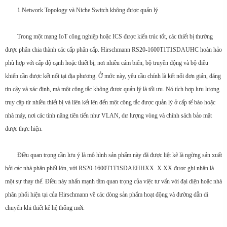
1.Network Topology và Niche Switch không được quản lý
Trong một mạng IoT công nghiệp hoặc ICS được kiến trúc tốt, các thiết bị thường
được phân chia thành các cấp phân cấp. Hirschmann RS20-1600T1T1SDAUHC hoàn hảo
phù hợp với cấp độ cạnh hoặc thiết bị, nơi nhiều cảm biến, bộ truyền động và bộ điều
khiển cần được kết nối tại địa phương. Ở mức này, yêu cầu chính là kết nối đơn giản, đáng
tin cậy và xác định, mà một công tắc không được quản lý là tối ưu. Nó tích hợp lưu lượng
truy cập từ nhiều thiết bị và liên kết lên đến một công tắc được quản lý ở cấp tế bào hoặc
nhà máy, nơi các tính năng tiên tiến như VLAN, dư lượng vòng và chính sách bảo mật
được thực hiện.
Điều quan trọng cần lưu ý là mô hình sản phẩm này đã được liệt kê là ngừng sản xuất
bởi các nhà phân phối lớn, với RS20-1600T1T1SDAEHHXX. X.XX được ghi nhận là
một sự thay thế. Điều này nhấn mạnh tầm quan trọng của việc tư vấn với đại diện hoặc nhà
phân phối hiện tại của Hirschmann về các dòng sản phẩm hoạt động và đường dẫn di
chuyển khi thiết kế hệ thống mới.