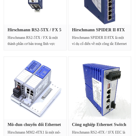
Hirschmann RS2-5TX / FX 5
Hirschmann SPIDER II 8TX
cổng···
Công ···
Hirschmann RS2-5TX / FX là một
Hirschmann SPIDER II 8TX là một
thành phần cơ bản trong lĩnh vực
ví dụ cổ điển về một công tắc Ethernet
mạng công nghiệp, được···
công nghiệp đá···
Mô-đun chuyển đổi Ethernet
Công nghiệp Ethernet Switch
côn···
Hi···
Hirschmann MM2-4TX1 là một mô-
Hirschmann RS2-4TX / 1FX EEC là