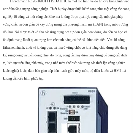
Hirschmann RS20-1600T1T1SDAUHC là một mô hình về độ tin cậy trong lĩnh vực
cơ sở hạ tầng mạng công nghiệp. Thiết bị này được thiết kế rõ ràng như một công tắc công
nghiệp 16 cổng và một công tắc Ethernet không được quản lý, cung cấp một giải pháp
vững chắc và đơn giản để xây dựng mạng địa phương mạnh mẽ (LAN) trong môi trường
đòi hỏi. Nó được thiết kế cho các ứng dụng nơi sự đơn giản hoạt động, độ bền cơ học và
ổn định mạng là tối quan trọng hơn các tính năng có thể cấu hình tiên tiến. Với 16 cổng
Ethernet nhanh, thiết kế không quạt và nhà ở vững chắc có khả năng chịu đựng sốc đáng
kể, rung động và biến động nhiệt độ rộng, công tắc này được xây dựng để cung cấp dịch
vụ liên tục trên tầng nhà máy, trong nhà máy chế biến và trong các thiết lập công nghiệp
khắc nghiệt khác, đảm bảo giao tiếp liền mạch giữa máy móc, bộ điều khiển và HMI mà
không cần cấu hình phức tạp.