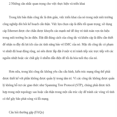
2.Những cân nhắc quan trọng cho việc thực hiện và triển khai
Trong khi bản thân công tắc là đơn giản, việc triển khai của nó trong một môi trường
công nghiệp đòi hỏi kế hoạch cẩn thận. Việc lựa chọn cáp là điều tối quan trọng; sử dụng
cáp Ethernet được che chắn được khuyến cáo mạnh mẽ để duy trì tính toàn vẹn tín hiệu
trong môi trường ồn ào điện. Đặt đất đúng cách của công tắc và khiên cáp là điều cần thiết
để nhận ra đầy đủ lợi ích của các tính năng bảo vệ EMC của nó. Mặc dù công tắc có phạm
vi nhiệt độ hoạt động rộng, nó nên được lắp đặt ở một vị trí tránh tiếp xúc trực tiếp với các
nguồn nhiệt hoặc các chất gây ô nhiễm dẫn điện để tối đa hóa tuổi thọ của nó.
Hơn nữa, trong khi công tắc không yêu cầu cấu hình, kiến trúc mạng tổng thể phải
được thiết kế với phần không được quản lý trong tâm trí. Vì các công tắc không được quản
lý không hỗ trợ các giao thức như Spanning Tree Protocol (STP), chúng phải được tích
hợp trong một topology sao hoặc cẩn thận trong một cấu trúc cây để tránh các vòng vô tình
có thể gây bão phát sóng và lỗi mạng.
Câu hỏi thường gặp (FAQs)