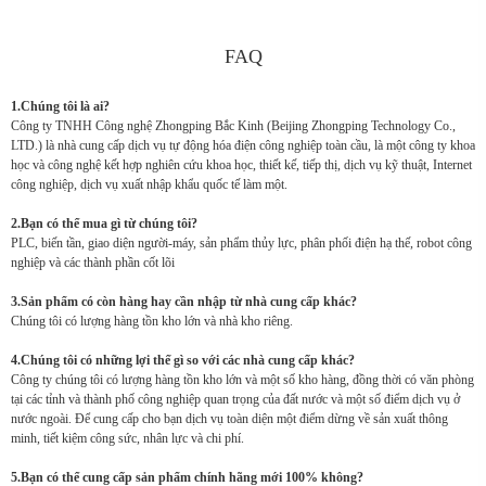
FAQ
1.Chúng tôi là ai?
Công ty TNHH Công nghệ Zhongping Bắc Kinh (Beijing Zhongping Technology Co.,
LTD.) là nhà cung cấp dịch vụ tự động hóa điện công nghiệp toàn cầu, là một công ty khoa
học và công nghệ kết hợp nghiên cứu khoa học, thiết kế, tiếp thị, dịch vụ kỹ thuật, Internet
công nghiệp, dịch vụ xuất nhập khẩu quốc tế làm một.
2.Bạn có thể mua gì từ chúng tôi?
PLC, biến tần, giao diện người-máy, sản phẩm thủy lực, phân phối điện hạ thế, robot công
nghiệp và các thành phần cốt lõi
3.Sản phẩm có còn hàng hay cần nhập từ nhà cung cấp khác?
Chúng tôi có lượng hàng tồn kho lớn và nhà kho riêng.
4.Chúng tôi có những lợi thế gì so với các nhà cung cấp khác?
Công ty chúng tôi có lượng hàng tồn kho lớn và một số kho hàng, đồng thời có văn phòng
tại các tỉnh và thành phố công nghiệp quan trọng của đất nước và một số điểm dịch vụ ở
nước ngoài. Để cung cấp cho bạn dịch vụ toàn diện một điểm dừng về sản xuất thông
minh, tiết kiệm công sức, nhân lực và chi phí.
5.Bạn có thể cung cấp sản phẩm chính hãng mới 100% không?