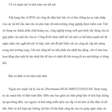
Vỏ vỏ mạnh mẽ và tính toàn vẹn kết nối
Xếp hạng bảo vệ IP20 của công tắc đảm bảo bảo vệ cơ bản chống lại sự xâm nhập
của các vật thể rắn, làm cho nó phù hợp với môi trường công nghiệp được kiểm soát. Việc
sử dụng các thành phần chất lượng cao, công nghiệp trong suốt quá trình xây dựng của nó
góp phần vào tuổi thọ của nó. Cổng RJ45 được thiết kế với một cơ chế khóa mạnh mẽ để
ngăn chặn việc ngắt kết nối vô tình, một vấn đề phổ biến với các công tắc cấp tiêu dùng
trong môi trường rung. Cấu trúc tổng thể ưu tiên phân tán nhiệt thụ động, với vỏ kim loại
hoạt động như một bộ tản nhiệt lớn để duy trì nhiệt độ bên trong tối ưu mà không có dòng
khí.
Bảo vệ điện và tín hiệu toàn diện
Ngoài sức mạnh vật lý của nó, Hirschmann RS20-1600T1T1SDAUHC được trang
bị các mạch bảo vệ điện toàn diện. Điều này bao gồm các biện pháp bảo vệ tích hợp chống
lại quá dòng điện, cực ngược và khả năng miễn dịch cao cấp và nổ trên cả dây điện và dữ
liệu. Bảo vệ tích hợp này không chỉ bảo vệ bản thân công tắc mà còn giúp ngăn chặn các