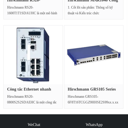
Hirschmann RS20-
Hirschmann MAR1040 Công
1600T1T1SDAUHC···
tắc Et···
Hirschmann RS20-
1. Cốt lõi sản phẩm: Thông số kỹ
1600T1T1SDAUHC là một mô hình
thuật và Kiến trúc chức
về độ tin cậy trong lĩnh vực cơ sở hạ
năngHirschmann MAR1040-
tầ···
4C4C4C9···
Công tắc Ethernet nhanh
Hirschmann GRS105 Series
được q···
quản ···
Hirschmann RS20-
Hirschmann GRS105-
0800S2S2SDAEHC là một công tắc
6F8T16TCGGZ9HHSE2S99xx.x.xx
Ethernet công nghiệp được quản lý
là một công tắc Ethernet gắn rack hiệu
đứng n···
suất cao···
WeChat
WhatsApp