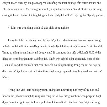
chuyển mạch điện lây lan qua mạng và làm hỏng các thiết bị nhạy cảm được kết nối như
PLC hoặc cảm biến. Việc bao gồm một tùy chọn đầu vào điện 24V dư thừa tiếp tục tăng
cường tính sẵn có của hệ thống bằng cách cho phép kết nối với một nguồn điện dự phòng.
4. Lĩnh vực ứng dụng chính và giải pháp công nghiệp
Công tắc Ethernet không quản lý này được triển khai trên một loạt các ngành công
nghiệp nơi kết nối Ethernet đáng tin cậy là một tiện ích thay vì một tài sản có thể cấu hình.
Trong tự động hóa nhà máy, nó đóng vai trò là con ngựa làm việc để kết nối PLC, ổ đĩa
động cơ, hệ thống tầm nhìn và bảng điều khiển trên cấp bộ điều khiển máy hoặc tế bào.
Hiệu suất xác định và miễn dịch với EMI của nó rất quan trọng trong các cài đặt này để
đảm bảo dữ liệu kiểm soát thời gian thực được cung cấp mà không bị gián đoạn hoặc hư
hỏng.
Trong lĩnh vực kiểm soát quy trình, chẳng hạn như trong nhà máy xử lý hóa chất
hoặc nước, phạm vi nhiệt độ rộng của công tắc và xây dựng mạnh mẽ cho phép nó hoạt
động đáng tin cậy trong các khu vực không kiểm soát khí hậu. Nó cũng được sử dụng