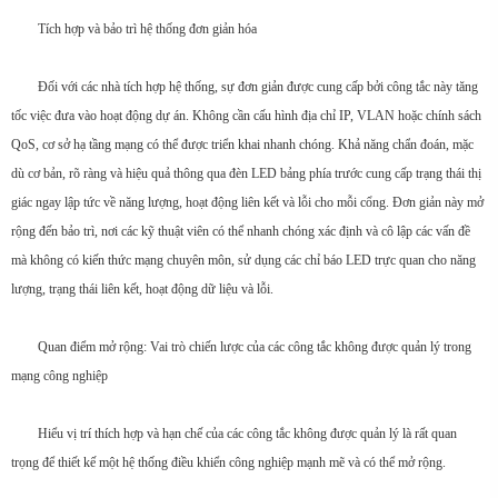
Tích hợp và bảo trì hệ thống đơn giản hóa
Đối với các nhà tích hợp hệ thống, sự đơn giản được cung cấp bởi công tắc này tăng
tốc việc đưa vào hoạt động dự án. Không cần cấu hình địa chỉ IP, VLAN hoặc chính sách
QoS, cơ sở hạ tầng mạng có thể được triển khai nhanh chóng. Khả năng chẩn đoán, mặc
dù cơ bản, rõ ràng và hiệu quả thông qua đèn LED bảng phía trước cung cấp trạng thái thị
giác ngay lập tức về năng lượng, hoạt động liên kết và lỗi cho mỗi cổng. Đơn giản này mở
rộng đến bảo trì, nơi các kỹ thuật viên có thể nhanh chóng xác định và cô lập các vấn đề
mà không có kiến ​​thức mạng chuyên môn, sử dụng các chỉ báo LED trực quan cho năng
lượng, trạng thái liên kết, hoạt động dữ liệu và lỗi.
Quan điểm mở rộng: Vai trò chiến lược của các công tắc không được quản lý trong
mạng công nghiệp
Hiểu vị trí thích hợp và hạn chế của các công tắc không được quản lý là rất quan
trọng để thiết kế một hệ thống điều khiển công nghiệp mạnh mẽ và có thể mở rộng.