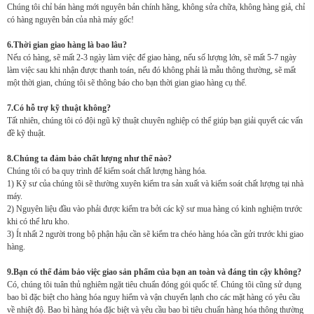
Chúng tôi chỉ bán hàng mới nguyên bản chính hãng, không sửa chữa, không hàng giả, chỉ
có hàng nguyên bản của nhà máy gốc!
6.Thời gian giao hàng là bao lâu?
Nếu có hàng, sẽ mất 2-3 ngày làm việc để giao hàng, nếu số lượng lớn, sẽ mất 5-7 ngày
làm việc sau khi nhận được thanh toán, nếu đó không phải là mẫu thông thường, sẽ mất
một thời gian, chúng tôi sẽ thông báo cho bạn thời gian giao hàng cụ thể.
7.Có hỗ trợ kỹ thuật không?
Tất nhiên, chúng tôi có đội ngũ kỹ thuật chuyên nghiệp có thể giúp bạn giải quyết các vấn
đề kỹ thuật.
8.Chúng ta đảm bảo chất lượng như thế nào?
Chúng tôi có ba quy trình để kiểm soát chất lượng hàng hóa.
1) Kỹ sư của chúng tôi sẽ thường xuyên kiểm tra sản xuất và kiểm soát chất lượng tại nhà
máy.
2) Nguyên liệu đầu vào phải được kiểm tra bởi các kỹ sư mua hàng có kinh nghiệm trước
khi có thể lưu kho.
3) Ít nhất 2 người trong bộ phận hậu cần sẽ kiểm tra chéo hàng hóa cần gửi trước khi giao
hàng.
9.Bạn có thể đảm bảo việc giao sản phẩm của bạn an toàn và đáng tin cậy không?
Có, chúng tôi tuân thủ nghiêm ngặt tiêu chuẩn đóng gói quốc tế. Chúng tôi cũng sử dụng
bao bì đặc biệt cho hàng hóa nguy hiểm và vận chuyển lạnh cho các mặt hàng có yêu cầu
về nhiệt độ. Bao bì hàng hóa đặc biệt và yêu cầu bao bì tiêu chuẩn hàng hóa thông thường