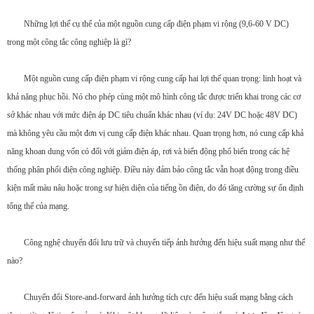
Những lợi thế cụ thể của một nguồn cung cấp điện phạm vi rộng (9,6-60 V DC)
trong một công tắc công nghiệp là gì?
Một nguồn cung cấp điện phạm vi rộng cung cấp hai lợi thế quan trọng: linh hoạt và
khả năng phục hồi. Nó cho phép cùng một mô hình công tắc được triển khai trong các cơ
sở khác nhau với mức điện áp DC tiêu chuẩn khác nhau (ví dụ: 24V DC hoặc 48V DC)
mà không yêu cầu một đơn vị cung cấp điện khác nhau. Quan trọng hơn, nó cung cấp khả
năng khoan dung vốn có đối với giảm điện áp, rơi và biến động phổ biến trong các hệ
thống phân phối điện công nghiệp. Điều này đảm bảo công tắc vẫn hoạt động trong điều
kiện mất màu nâu hoặc trong sự hiện diện của tiếng ồn điện, do đó tăng cường sự ổn định
tổng thể của mạng.
Công nghệ chuyển đổi lưu trữ và chuyển tiếp ảnh hưởng đến hiệu suất mạng như thế
nào?
Chuyển đổi Store-and-forward ảnh hưởng tích cực đến hiệu suất mạng bằng cách