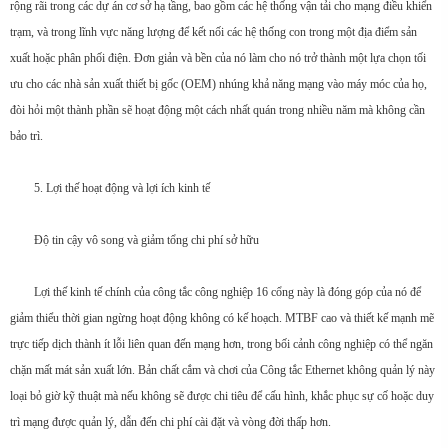
rộng rãi trong các dự án cơ sở hạ tầng, bao gồm các hệ thống vận tải cho mạng điều khiển
trạm, và trong lĩnh vực năng lượng để kết nối các hệ thống con trong một địa điểm sản
xuất hoặc phân phối điện. Đơn giản và bền của nó làm cho nó trở thành một lựa chọn tối
ưu cho các nhà sản xuất thiết bị gốc (OEM) nhúng khả năng mạng vào máy móc của họ,
đòi hỏi một thành phần sẽ hoạt động một cách nhất quán trong nhiều năm mà không cần
bảo trì.
5. Lợi thế hoạt động và lợi ích kinh tế
Độ tin cậy vô song và giảm tổng chi phí sở hữu
Lợi thế kinh tế chính của công tắc công nghiệp 16 cổng này là đóng góp của nó để
giảm thiểu thời gian ngừng hoạt động không có kế hoạch. MTBF cao và thiết kế mạnh mẽ
trực tiếp dịch thành ít lỗi liên quan đến mạng hơn, trong bối cảnh công nghiệp có thể ngăn
chặn mất mát sản xuất lớn. Bản chất cắm và chơi của Công tắc Ethernet không quản lý này
loại bỏ giờ kỹ thuật mà nếu không sẽ được chi tiêu để cấu hình, khắc phục sự cố hoặc duy
trì mạng được quản lý, dẫn đến chi phí cài đặt và vòng đời thấp hơn.