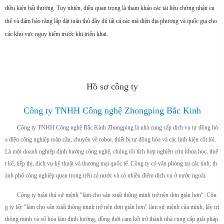
điều kiện bất thường. Tuy nhiên, điều quan trọng là tham khảo các tài liệu chứng nhận cụ
thể và đảm bảo rằng lắp đặt tuân thủ đầy đủ tất cả các mã điện địa phương và quốc gia cho
các khu vực nguy hiểm trước khi triển khai.
Hồ sơ công ty
Công ty TNHH Công nghệ Zhongping Bắc Kinh
Công ty TNHH Công nghệ Bắc Kinh Zhongping là nhà cung cấp dịch vụ tự động hó
a điện công nghiệp toàn cầu, chuyên về robot, thiết bị tự động hóa và các linh kiện cốt lõi.
Là một doanh nghiệp định hướng công nghệ, chúng tôi tích hợp nghiên cứu khoa học, thiế
t kế, tiếp thị, dịch vụ kỹ thuật và thương mại quốc tế. Công ty có văn phòng tại các tỉnh, th
ành phố công nghiệp quan trọng trên cả nước và có nhiều điểm dịch vụ ở nước ngoài.
Công ty tuân thủ sứ mệnh "làm cho sản xuất thông minh trở nên đơn giản hơn". Côn
g ty lấy "làm cho sản xuất thông minh trở nên đơn giản hơn" làm sứ mệnh của mình, lấy trí
thông minh và số hóa làm định hướng, đồng thời cam kết trở thành nhà cung cấp giải pháp