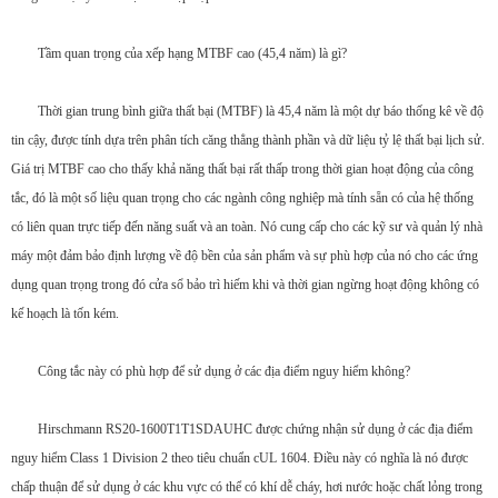
Tầm quan trọng của xếp hạng MTBF cao (45,4 năm) là gì?
Thời gian trung bình giữa thất bại (MTBF) là 45,4 năm là một dự báo thống kê về độ
tin cậy, được tính dựa trên phân tích căng thẳng thành phần và dữ liệu tỷ lệ thất bại lịch sử.
Giá trị MTBF cao cho thấy khả năng thất bại rất thấp trong thời gian hoạt động của công
tắc, đó là một số liệu quan trọng cho các ngành công nghiệp mà tính sẵn có của hệ thống
có liên quan trực tiếp đến năng suất và an toàn. Nó cung cấp cho các kỹ sư và quản lý nhà
máy một đảm bảo định lượng về độ bền của sản phẩm và sự phù hợp của nó cho các ứng
dụng quan trọng trong đó cửa sổ bảo trì hiếm khi và thời gian ngừng hoạt động không có
kế hoạch là tốn kém.
Công tắc này có phù hợp để sử dụng ở các địa điểm nguy hiểm không?
Hirschmann RS20-1600T1T1SDAUHC được chứng nhận sử dụng ở các địa điểm
nguy hiểm Class 1 Division 2 theo tiêu chuẩn cUL 1604. Điều này có nghĩa là nó được
chấp thuận để sử dụng ở các khu vực có thể có khí dễ cháy, hơi nước hoặc chất lỏng trong