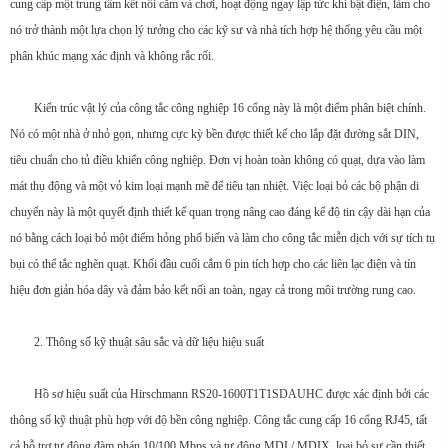
cung cấp một trung tâm kết nối cắm và chơi, hoạt động ngay lập tức khi bật điện, làm cho
nó trở thành một lựa chọn lý tưởng cho các kỹ sư và nhà tích hợp hệ thống yêu cầu một
phân khúc mạng xác định và không rắc rối.
Kiến trúc vật lý của công tắc công nghiệp 16 cổng này là một điểm phân biệt chính.
Nó có một nhà ở nhỏ gọn, nhưng cực kỳ bền được thiết kế cho lắp đặt đường sắt DIN,
tiêu chuẩn cho tủ điều khiển công nghiệp. Đơn vị hoàn toàn không có quạt, dựa vào làm
mát thụ động và một vỏ kim loại mạnh mẽ để tiêu tan nhiệt. Việc loại bỏ các bộ phận di
chuyển này là một quyết định thiết kế quan trọng nâng cao đáng kể độ tin cậy dài hạn của
nó bằng cách loại bỏ một điểm hỏng phổ biến và làm cho công tắc miễn dịch với sự tích tụ
bụi có thể tắc nghẽn quạt. Khối đầu cuối cắm 6 pin tích hợp cho các liên lạc điện và tín
hiệu đơn giản hóa dây và đảm bảo kết nối an toàn, ngay cả trong môi trường rung cao.
2. Thông số kỹ thuật sâu sắc và dữ liệu hiệu suất
Hồ sơ hiệu suất của Hirschmann RS20-1600T1T1SDAUHC được xác định bởi các
thông số kỹ thuật phù hợp với độ bền công nghiệp. Công tắc cung cấp 16 cổng RJ45, tất
cả hỗ trợ tự động đàm phán 10/100 Mbps và tự động MDI / MDIX, loại bỏ sự cần thiết