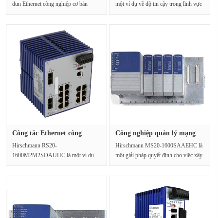
đun Ethernet công nghiệp cơ bản
một ví dụ về độ tin cậy trong lĩnh vực
được thiết kế để tích ···
mạng công nghiệp···
Công tắc Ethernet công
Công nghiệp quản lý mạng
nghiệp ···
công ···
Hirschmann RS20-
Hirschmann MS20-1600SAAEHC là
1600M2M2SDAUHC là một ví dụ
một giải pháp quyết định cho việc xây
về độ tin cậy và độ bền trong lĩnh vực
dựng cơ sở hạ tầng···
mạ···