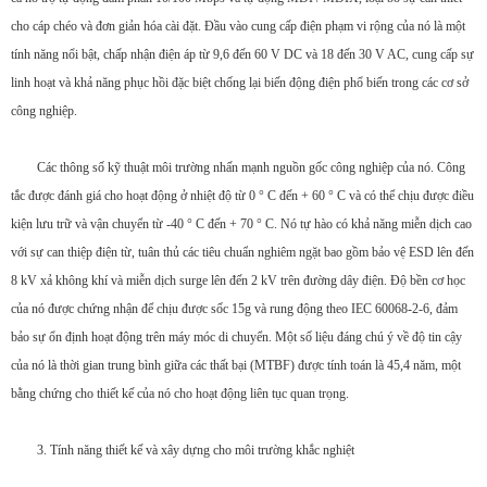
cho cáp chéo và đơn giản hóa cài đặt. Đầu vào cung cấp điện phạm vi rộng của nó là một
tính năng nổi bật, chấp nhận điện áp từ 9,6 đến 60 V DC và 18 đến 30 V AC, cung cấp sự
linh hoạt và khả năng phục hồi đặc biệt chống lại biến động điện phổ biến trong các cơ sở
công nghiệp.
Các thông số kỹ thuật môi trường nhấn mạnh nguồn gốc công nghiệp của nó. Công
tắc được đánh giá cho hoạt động ở nhiệt độ từ 0 ° C đến + 60 ° C và có thể chịu được điều
kiện lưu trữ và vận chuyển từ -40 ° C đến + 70 ° C. Nó tự hào có khả năng miễn dịch cao
với sự can thiệp điện từ, tuân thủ các tiêu chuẩn nghiêm ngặt bao gồm bảo vệ ESD lên đến
8 kV xả không khí và miễn dịch surge lên đến 2 kV trên đường dây điện. Độ bền cơ học
của nó được chứng nhận để chịu được sốc 15g và rung động theo IEC 60068-2-6, đảm
bảo sự ổn định hoạt động trên máy móc di chuyển. Một số liệu đáng chú ý về độ tin cậy
của nó là thời gian trung bình giữa các thất bại (MTBF) được tính toán là 45,4 năm, một
bằng chứng cho thiết kế của nó cho hoạt động liên tục quan trọng.
3. Tính năng thiết kế và xây dựng cho môi trường khắc nghiệt