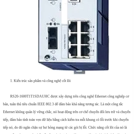
1. Kiến trúc sản phẩm và công nghệ cốt lõi
RS20-1600T1T1SDAUHC được xây dựng trên công nghệ Ethernet công nghiệp cơ
bản, tuân thủ tiêu chuẩn IEEE 802.3 để đảm bảo khả năng tương tác. Là một công tắc
Ethernet không quản lý vững chắc, nó hoạt động trên cơ chế chuyển đổi lưu trữ và chuyển
tiếp, đảm bảo tính toàn vẹn dữ liệu bằng cách kiểm tra mỗi khung có lỗi trước khi chuyển
tiếp nó, do đó ngăn chặn sự hư hỏng mạng từ các gói bị lỗi. Chức năng cốt lõi của nó là