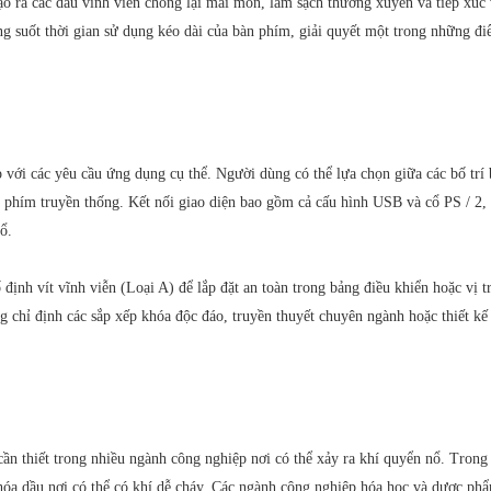
ạo ra các dấu vĩnh viễn chống lại mài mòn, làm sạch thường xuyên và tiếp xúc
ng suốt thời gian sử dụng kéo dài của bàn phím, giải quyết một trong những điể
i các yêu cầu ứng dụng cụ thể. Người dùng có thể lựa chọn giữa các bố trí b
àn phím truyền thống. Kết nối giao diện bao gồm cả cấu hình USB và cổ PS / 2
ổ.
ố định vít vĩnh viễn (Loại A) để lắp đặt an toàn trong bảng điều khiển hoặc vị 
g chỉ định các sắp xếp khóa độc đáo, truyền thuyết chuyên ngành hoặc thiết kế
hiết trong nhiều ngành công nghiệp nơi có thể xảy ra khí quyển nổ. Trong l
y hóa dầu nơi có thể có khí dễ cháy. Các ngành công nghiệp hóa học và dược p