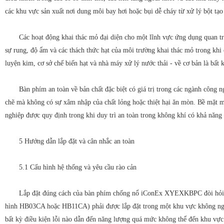
các khu vực sản xuất nơi dung môi bay hơi hoặc bụi dễ cháy từ xử lý bột tạo
Các hoạt động khai thác mỏ đại diện cho một lĩnh vực ứng dụng quan t
sự rung, độ ẩm và các thách thức hạt của môi trường khai thác mỏ trong khi 
luyện kim, cơ sở chế biến hạt và nhà máy xử lý nước thải - về cơ bản là bấ
Bàn phím an toàn về bản chất đặc biệt có giá trị trong các ngành công
chẽ mà không có sự xâm nhập của chất lỏng hoặc thiệt hại ăn mòn. Bề mặt mị
nghiệp được quy định trong khi duy trì an toàn trong không khí có khả năng n
5 Hướng dẫn lắp đặt và cân nhắc an toàn
5.1 Cấu hình hệ thống và yêu cầu rào cản
Lắp đặt đúng cách của bàn phím chống nổ iConEx XYEXKBPC đòi hỏi sự c
hình HB03CA hoặc HB11CA) phải được lắp đặt trong một khu vực không nguy 
bất kỳ điều kiện lỗi nào dẫn đến năng lượng quá mức không thể đến khu vự