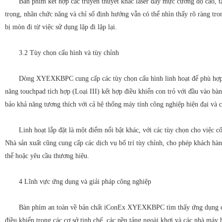
Bàn phím kết hợp các truyền thuyết khắc laser đầy mực cường độ cao, t
trọng, nhãn chức năng và chỉ số định hướng vẫn có thể nhìn thấy rõ ràng tro
bị mòn đi từ việc sử dụng lặp đi lặp lại.
3.2 Tùy chọn cấu hình và tùy chỉnh
Dòng XYEXKBPC cung cấp các tùy chọn cấu hình linh hoạt để phù hợp vớ
năng touchpad tích hợp (Loại III) kết hợp điều khiển con trỏ với đầu vào b
bảo khả năng tương thích với cả hệ thống máy tính công nghiệp hiện đại và c
Linh hoạt lắp đặt là một điểm nổi bật khác, với các tùy chọn cho việc c
Nhà sản xuất cũng cung cấp các dịch vụ bố trí tùy chỉnh, cho phép khách hàn
thể hoặc yêu cầu thương hiệu.
4 Lĩnh vực ứng dụng và giải pháp công nghiệp
Bàn phím an toàn về bản chất iConEx XYEXKBPC tìm thấy ứng dụng cần t
điều khiển trong các cơ sở tinh chế, các nền tảng ngoài khơi và các nhà má