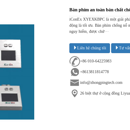
Bàn phím an toàn bản chất 
iConEx XYEXKBPC là một giải pháp g
động là tối ưu. Bàn phím chống nổ n
nguy hiểm, được chứ···
Liên hệ chúng tôi
Tư vấ
+86 010-64225983
+8613811814778
info@zhongpingtech.com
26 biệt thự ở cộng đồng Liy