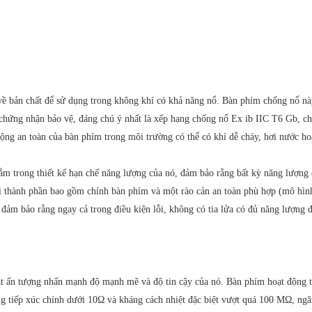
 bản chất để sử dụng trong không khí có khả năng nổ. Bàn phím chống nổ này
 chứng nhận bảo vệ, đáng chú ý nhất là xếp hạng chống nổ Ex ib IIC T6 Gb, 
g an toàn của bàn phím trong môi trường có thể có khí dễ cháy, hơi nước hoặ
ằm trong thiết kế hạn chế năng lượng của nó, đảm bảo rằng bất kỳ năng lượng 
ai thành phần bao gồm chính bàn phím và một rào cản an toàn phù hợp (mô hì
ảm bảo rằng ngay cả trong điều kiện lỗi, không có tia lửa có đủ năng lượng để
ấn tượng nhấn mạnh độ mạnh mẽ và độ tin cậy của nó. Bàn phím hoạt động tr
 tiếp xúc chính dưới 10Ω và kháng cách nhiệt đặc biệt vượt quá 100 MΩ, ngăn c