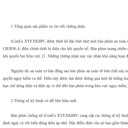
1 Tổng quan sản phẩm và chi tiết chứng nhận
iConEx XYEXKBPC được thiết kế đặc biệt như một bàn phím an toàn về
GB3836.4, điều chỉnh thiết bị điện cho khí quyển nổ. Bàn phím mang nhiều
khí quyển bụi Khu vực 21. Những chứng nhận này xác nhận khả năng hoạt độn
Nguyên tắc an toàn cơ bản đằng sau bàn phím an toàn về bản chất này n
quyển nguy hiểm cụ thể. Điều này được đạt được thông qua một hệ thống h
hạn chế dòng điện và điện áp có thể đến bàn phím trong khu vực nguy hiểm, đ
2 Thông số kỹ thuật và dữ liệu hiệu suất
Bàn phím chống nổ iConEx XYEXKBPC cung cấp các thông số kỹ thuật 
định ngay cả với biến động điện áp nhỏ. Đặc điểm điện của nó bao gồm kháng