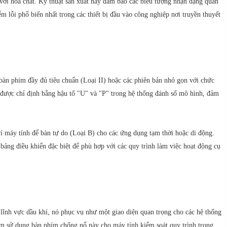
 với hóa chất. Kỹ thuật sản xuất này đảm bảo các biểu tượng nhận dạng quan
m lỗi phổ biến nhất trong các thiết bị đầu vào công nghiệp nơi truyền thuyết
àn phím đầy đủ tiêu chuẩn (Loại II) hoặc các phiên bản nhỏ gọn với chức
, được chỉ định bằng hậu tố "U" và "P" trong hệ thống đánh số mô hình, đảm
trí máy tính để bàn tự do (Loại B) cho các ứng dụng tạm thời hoặc di động.
 bảng điều khiển đặc biệt để phù hợp với các quy trình làm việc hoạt động cụ
ĩnh vực dầu khí, nó phục vụ như một giao diện quan trọng cho các hệ thống
hẩm sử dụng bàn phím chống nổ này cho máy tính kiểm soát quy trình trong