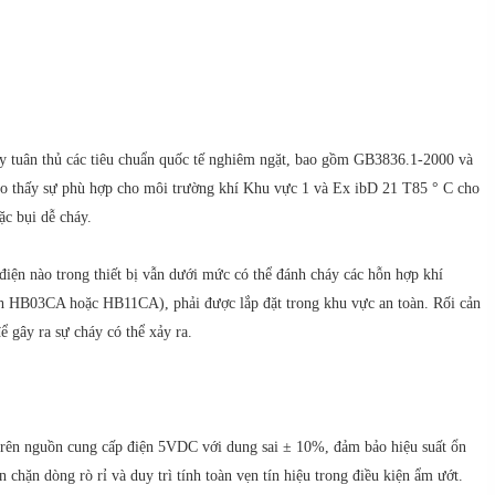
 tuân thủ các tiêu chuẩn quốc tế nghiêm ngặt, bao gồm GB3836.1-2000 và
cho thấy sự phù hợp cho môi trường khí Khu vực 1 và Ex ibD 21 T85 ° C cho
c bụi dễ cháy.
điện nào trong thiết bị vẫn dưới mức có thể đánh cháy các hỗn hợp khí
nh HB03CA hoặc HB11CA), phải được lắp đặt trong khu vực an toàn. Rối cản
 gây ra sự cháy có thể xảy ra.
ên nguồn cung cấp điện 5VDC với dung sai ± 10%, đảm bảo hiệu suất ổn
hặn dòng rò rỉ và duy trì tính toàn vẹn tín hiệu trong điều kiện ẩm ướt.