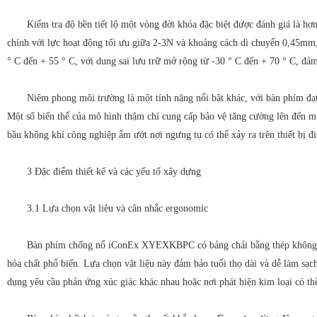
Kiểm tra độ bền tiết lộ một vòng đời khóa đặc biệt được đánh giá là h
chính với lực hoạt động tối ưu giữa 2-3N và khoảng cách di chuyển 0,45mm,
° C đến + 55 ° C, với dung sai lưu trữ mở rộng từ -30 ° C đến + 70 ° C, đả
Niêm phong môi trường là một tính năng nổi bật khác, với bàn phím đạt
Một số biến thể của mô hình thậm chí cung cấp bảo vệ tăng cường lên đến m
bầu không khí công nghiệp ẩm ướt nơi ngưng tụ có thể xảy ra trên thiết bị đi
3 Đặc điểm thiết kế và các yếu tố xây dựng
3.1 Lựa chọn vật liệu và cân nhắc ergonomic
Bàn phím chống nổ iConEx XYEXKBPC có bảng chải bằng thép không gỉ c
hóa chất phổ biến. Lựa chọn vật liệu này đảm bảo tuổi thọ dài và dễ làm sạc
dụng yêu cầu phản ứng xúc giác khác nhau hoặc nơi phát hiện kim loại có thể