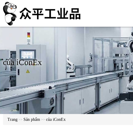
của iConEx
Trang
Sản phẩm
của iConEx
>>
>>