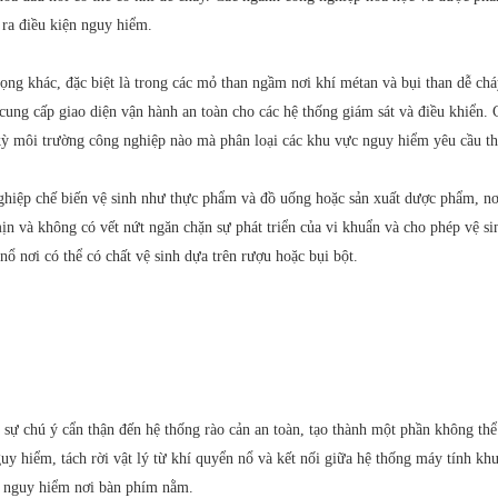
 ra điều kiện nguy hiểm.
rọng khác, đặc biệt là trong các mỏ than ngầm nơi khí métan và bụi than dễ c
cung cấp giao diện vận hành an toàn cho các hệ thống giám sát và điều khiển.
t kỳ môi trường công nghiệp nào mà phân loại các khu vực nguy hiểm yêu cầu th
 nghiệp chế biến vệ sinh như thực phẩm và đồ uống hoặc sản xuất dược phẩm, n
n và không có vết nứt ngăn chặn sự phát triển của vi khuẩn và cho phép vệ si
ổ nơi có thể có chất vệ sinh dựa trên rượu hoặc bụi bột.
hú ý cẩn thận đến hệ thống rào cản an toàn, tạo thành một phần không thể th
hiểm, tách rời vật lý từ khí quyển nổ và kết nối giữa hệ thống máy tính kh
c nguy hiểm nơi bàn phím nằm.