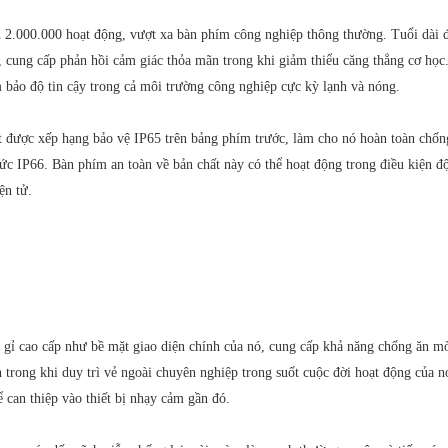
ơn 2.000.000 hoạt động, vượt xa bàn phím công nghiệp thông thường. Tuổi dài 
 cung cấp phản hồi cảm giác thỏa mãn trong khi giảm thiểu căng thẳng cơ học.
m bảo độ tin cậy trong cả môi trường công nghiệp cực kỳ lạnh và nóng.
 được xếp hạng bảo vệ IP65 trên bảng phím trước, làm cho nó hoàn toàn chống
ức IP66. Bàn phím an toàn về bản chất này có thể hoạt động trong điều kiện đ
ện tử.
ao cấp như bề mặt giao diện chính của nó, cung cấp khả năng chống ăn mòn đ
h trong khi duy trì vẻ ngoài chuyên nghiệp trong suốt cuộc đời hoạt động của 
 can thiệp vào thiết bị nhạy cảm gần đó.