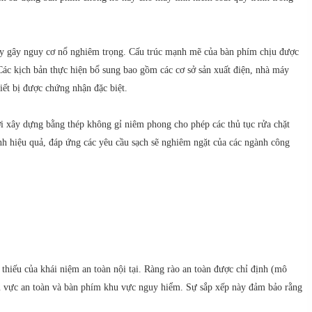
háy gây nguy cơ nổ nghiêm trọng. Cấu trúc mạnh mẽ của bàn phím chịu được
 Các kịch bản thực hiện bổ sung bao gồm các cơ sở sản xuất điện, nhà máy
iết bị được chứng nhận đặc biệt.
ơi xây dựng bằng thép không gỉ niêm phong cho phép các thủ tục rửa chặt
nh hiệu quả, đáp ứng các yêu cầu sạch sẽ nghiêm ngặt của các ngành công
iếu của khái niệm an toàn nội tại. Ràng rào an toàn được chỉ định (mô
u vực an toàn và bàn phím khu vực nguy hiểm. Sự sắp xếp này đảm bảo rằng