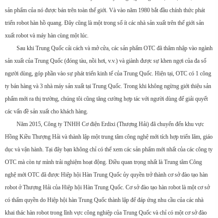
sản phẩm của nó được bán trên toàn thế giới. Và vào năm 1980 bắt đầu chính thức phát
triển robot hàn hồ quang. Đây cũng là một trong số ít các nhà sản xuất trên thế giới sản
xuất robot và máy hàn cùng một lúc.
Sau khi Trung Quốc cải cách và mở cửa, các sản phẩm OTC đã thâm nhập vào ngành
sản xuất của Trung Quốc (đóng tàu, nồi hơi, v.v.) và giành được sự khen ngợi của đa số
người dùng, góp phần vào sự phát triển kinh tế của Trung Quốc. Hiện tại, OTC có 1 công
ty bán hàng và 3 nhà máy sản xuất tại Trung Quốc. Trong khi không ngừng giới thiệu sản
phẩm mới ra thị trường, chúng tôi cũng tăng cường hợp tác với người dùng để giải quyết
các vấn đề sản xuất cho khách hàng.
Năm 2015, Công ty TNHH Cơ điện Erdixi (Thượng Hải) đã chuyển đến khu vực
Hồng Kiều Thượng Hải và thành lập một trung tâm công nghệ mới tích hợp triển lãm, giáo
dục và vận hành. Tại đây bạn không chỉ có thể xem các sản phẩm mới nhất của các công ty
OTC mà còn tự mình trải nghiệm hoạt động. Điều quan trọng nhất là Trung tâm Công
nghệ mới OTC đã được Hiệp hội Hàn Trung Quốc ủy quyền trở thành cơ sở đào tạo hàn
robot ở Thượng Hải của Hiệp hội Hàn Trung Quốc. Cơ sở đào tạo hàn robot là một cơ sở
có thẩm quyền do Hiệp hội hàn Trung Quốc thành lập để đáp ứng nhu cầu của các nhà
khai thác hàn robot trong lĩnh vực công nghiệp của Trung Quốc và chỉ có một cơ sở đào