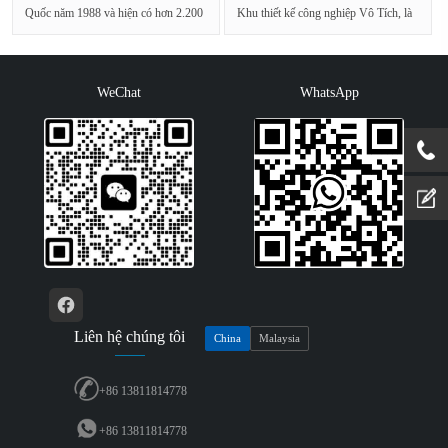
Quốc năm 1988 và hiện có hơn 2.200
Khu thiết kế công nghiệp Vô Tích, là
nhân viên, 37 tổ chức bá···
một doanh nghiệp n···
WeChat
WhatsApp
Liên hệ chúng tôi
China
Malaysia
+86 13811814778
+86 13811814778