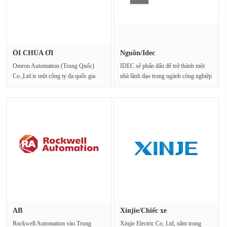
ÔI CHÚA ƠI
Nguồn/Idec
Omron Automation (Trung Quốc)
IDEC sẽ phấn đấu để trở thành một
Co.,Ltd.is một công ty đa quốc gia
nhà lãnh đạo trong ngành công nghiệp
hàng đầu trong các sản p···
tự động hó···
AB
Xinjie/Chiếc xe
Rockwell Automation vào Trung
Xinjie Electric Co, Ltd, nằm trong