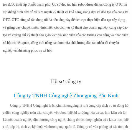
tạo được thiết lập ở mỗi thành phố. Cơ sở đào tạo hàn robot được đặt tại Công ty OTC, là
sự khẳng định đầy đủ về sức mạnh kỹ thuật và khả năng giảng dạy và đào tạo của công ty
OTC. OTC cũng sẽ tận dụng tối đa nền tảng này để tích cực thực hiện đào tạo xây dựng
và giảng dạy chuyên môn, thực hiện các dịch vụ kỹ thuật cho doanh nghiệp, cung cấp đào
tạo và chứng chỉ kỹ thuật cho giáo viên và sinh viên của các trường cao đẳng và nhân viên
xã hội có liên quan, đồng thời nâng cao hơn nữa chất lượng đào tạo nhân tài chuyên
nghiệp và khả năng phục vụ xã hội.
Hồ sơ công ty
Công ty TNHH Công nghệ Zhongping Bắc Kinh
Công ty TNHH Công nghệ Bắc Kinh Zhongping là nhà cung cấp dịch vụ tự động hó
a điện công nghiệp toàn cầu, chuyên về robot, thiết bị tự động hóa và các linh kiện cốt lõi.
Là một doanh nghiệp định hướng công nghệ, chúng tôi tích hợp nghiên cứu khoa học, thiế
t kế, tiếp thị, dịch vụ kỹ thuật và thương mại quốc tế. Công ty có văn phòng tại các tỉnh, th