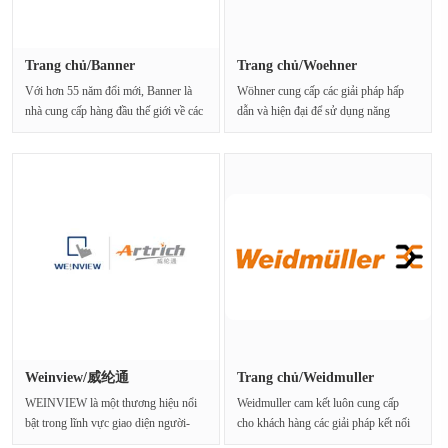
Trang chủ/Banner
Trang chủ/Woehner
Với hơn 55 năm đổi mới, Banner là
Wöhner cung cấp các giải pháp hấp
nhà cung cấp hàng đầu thế giới về các
dẫn và hiện đại để sử dụng năng
giải pháp ···
lượng điện mộ···
Weinview/威纶通
Trang chủ/Weidmuller
WEINVIEW là một thương hiệu nổi
Weidmuller cam kết luôn cung cấp
bật trong lĩnh vực giao diện người-
cho khách hàng các giải pháp kết nối
máy (HMI) và hệ th···
tuyệt vời. Weidmil···