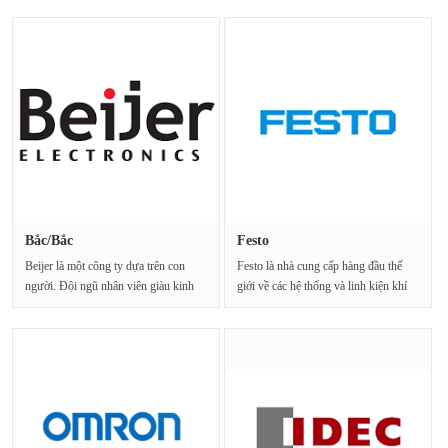
Bắc/Bắc
Festo
Beijer là một công ty dựa trên con
Festo là nhà cung cấp hàng đầu thế
người. Đội ngũ nhân viên giàu kinh
giới về các hệ thống và linh kiện khí
nghiệm, lành ng···
nén và cơ···