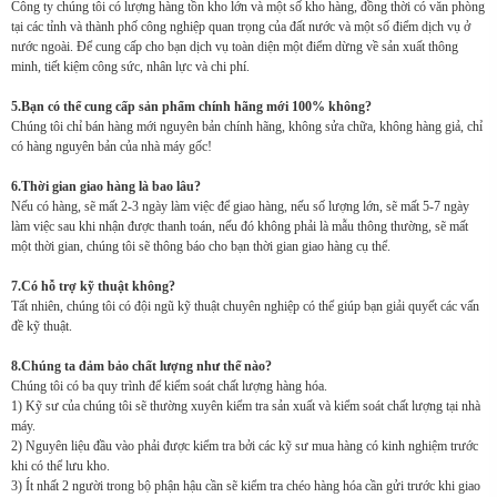
Công ty chúng tôi có lượng hàng tồn kho lớn và một số kho hàng, đồng thời có văn phòng
tại các tỉnh và thành phố công nghiệp quan trọng của đất nước và một số điểm dịch vụ ở
nước ngoài. Để cung cấp cho bạn dịch vụ toàn diện một điểm dừng về sản xuất thông
minh, tiết kiệm công sức, nhân lực và chi phí.
5.Bạn có thể cung cấp sản phẩm chính hãng mới 100% không?
Chúng tôi chỉ bán hàng mới nguyên bản chính hãng, không sửa chữa, không hàng giả, chỉ
có hàng nguyên bản của nhà máy gốc!
6.Thời gian giao hàng là bao lâu?
Nếu có hàng, sẽ mất 2-3 ngày làm việc để giao hàng, nếu số lượng lớn, sẽ mất 5-7 ngày
làm việc sau khi nhận được thanh toán, nếu đó không phải là mẫu thông thường, sẽ mất
một thời gian, chúng tôi sẽ thông báo cho bạn thời gian giao hàng cụ thể.
7.Có hỗ trợ kỹ thuật không?
Tất nhiên, chúng tôi có đội ngũ kỹ thuật chuyên nghiệp có thể giúp bạn giải quyết các vấn
đề kỹ thuật.
8.Chúng ta đảm bảo chất lượng như thế nào?
Chúng tôi có ba quy trình để kiểm soát chất lượng hàng hóa.
1) Kỹ sư của chúng tôi sẽ thường xuyên kiểm tra sản xuất và kiểm soát chất lượng tại nhà
máy.
2) Nguyên liệu đầu vào phải được kiểm tra bởi các kỹ sư mua hàng có kinh nghiệm trước
khi có thể lưu kho.
3) Ít nhất 2 người trong bộ phận hậu cần sẽ kiểm tra chéo hàng hóa cần gửi trước khi giao