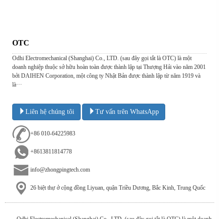
OTC
Odhi Electromechanical (Shanghai) Co., LTD. (sau đây gọi tắt là OTC) là một
doanh nghiệp thuộc sở hữu hoàn toàn được thành lập tại Thượng Hải vào năm 2001
bởi DAIHEN Corporation, một công ty Nhật Bản được thành lập từ năm 1919 và
là···
Liên hệ chúng tôi
Tư vấn trên WhatsApp
+86 010-64225983
+8613811814778
info@zhongpingtech.com
26 biệt thự ở cộng đồng Liyuan, quận Triều Dương, Bắc Kinh, Trung Quốc