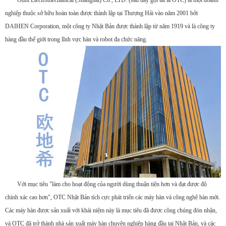
Odhi Electromechanical (Shanghai) Co., LTD. (sau đây gọi tắt là OTC) là một doanh
nghiệp thuộc sở hữu hoàn toàn được thành lập tại Thượng Hải vào năm 2001 bởi
DAIHEN Corporation, một công ty Nhật Bản được thành lập từ năm 1919 và là công ty
hàng đầu thế giới trong lĩnh vực hàn và robot đa chức năng.
Với mục tiêu "làm cho hoạt động của người dùng thuận tiện hơn và đạt được độ
chính xác cao hơn", OTC Nhật Bản tích cực phát triển các máy hàn và công nghệ hàn mới.
Các máy hàn được sản xuất với khái niệm này là mục tiêu đã được công chúng đón nhận,
và OTC đã trở thành nhà sản xuất máy hàn chuyên nghiệp hàng đầu tại Nhật Bản, và các