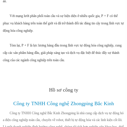
án.
Với mạng lưới phân phối toàn cầu và sự hiện diện ở nhiều quốc gia, P + F có thể
phục vụ khách hàng trên toàn thế giới và đã trở thành đối tác đáng tin cậy trong lĩnh vực tự
động hóa công nghiệp.
Tóm lại, P + F là lực lượng hàng đầu trong lĩnh vực tự động hóa công nghiệp, cung
cấp các sản phẩm hàng đầu, giải pháp sáng tạo và dịch vụ đặc biệt để thúc đẩy sự thành
công của các ngành công nghiệp trên toàn cầu.
Hồ sơ công ty
Công ty TNHH Công nghệ Zhongping Bắc Kinh
Công ty TNHH Công nghệ Bắc Kinh Zhongping là nhà cung cấp dịch vụ tự động hó
a điện công nghiệp toàn cầu, chuyên về robot, thiết bị tự động hóa và các linh kiện cốt lõi.
Là một doanh nghiệp định hướng công nghệ, chúng tôi tích hợp nghiên cứu khoa học, thiế