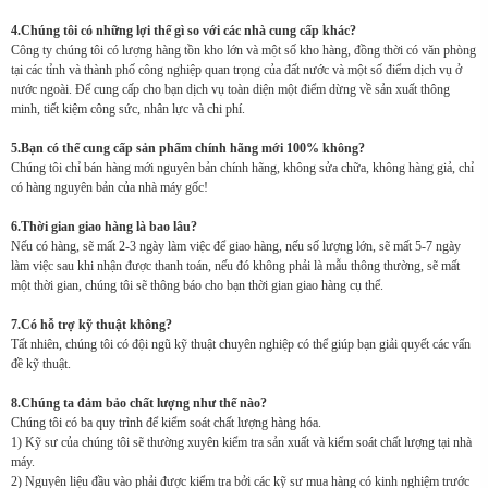
4.Chúng tôi có những lợi thế gì so với các nhà cung cấp khác?
Công ty chúng tôi có lượng hàng tồn kho lớn và một số kho hàng, đồng thời có văn phòng
tại các tỉnh và thành phố công nghiệp quan trọng của đất nước và một số điểm dịch vụ ở
nước ngoài. Để cung cấp cho bạn dịch vụ toàn diện một điểm dừng về sản xuất thông
minh, tiết kiệm công sức, nhân lực và chi phí.
5.Bạn có thể cung cấp sản phẩm chính hãng mới 100% không?
Chúng tôi chỉ bán hàng mới nguyên bản chính hãng, không sửa chữa, không hàng giả, chỉ
có hàng nguyên bản của nhà máy gốc!
6.Thời gian giao hàng là bao lâu?
Nếu có hàng, sẽ mất 2-3 ngày làm việc để giao hàng, nếu số lượng lớn, sẽ mất 5-7 ngày
làm việc sau khi nhận được thanh toán, nếu đó không phải là mẫu thông thường, sẽ mất
một thời gian, chúng tôi sẽ thông báo cho bạn thời gian giao hàng cụ thể.
7.Có hỗ trợ kỹ thuật không?
Tất nhiên, chúng tôi có đội ngũ kỹ thuật chuyên nghiệp có thể giúp bạn giải quyết các vấn
đề kỹ thuật.
8.Chúng ta đảm bảo chất lượng như thế nào?
Chúng tôi có ba quy trình để kiểm soát chất lượng hàng hóa.
1) Kỹ sư của chúng tôi sẽ thường xuyên kiểm tra sản xuất và kiểm soát chất lượng tại nhà
máy.
2) Nguyên liệu đầu vào phải được kiểm tra bởi các kỹ sư mua hàng có kinh nghiệm trước