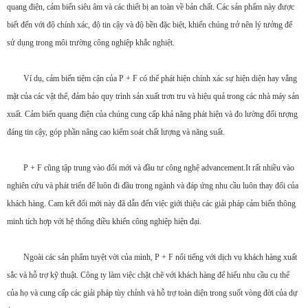
quang điện, cảm biến siêu âm và các thiết bị an toàn về bản chất. Các sản phẩm này được
biết đến với độ chính xác, độ tin cậy và độ bền đặc biệt, khiến chúng trở nên lý tưởng để
sử dụng trong môi trường công nghiệp khắc nghiệt.
Ví dụ, cảm biến tiệm cận của P + F có thể phát hiện chính xác sự hiện diện hay vắng
mặt của các vật thể, đảm bảo quy trình sản xuất trơn tru và hiệu quả trong các nhà máy sản
xuất. Cảm biến quang điện của chúng cung cấp khả năng phát hiện và đo lường đối tượng
đáng tin cậy, góp phần nâng cao kiểm soát chất lượng và năng suất.
P + F cũng tập trung vào đổi mới và đầu tư công nghệ advancement.It rất nhiều vào
nghiên cứu và phát triển để luôn đi đầu trong ngành và đáp ứng nhu cầu luôn thay đổi của
khách hàng. Cam kết đổi mới này đã dẫn đến việc giới thiệu các giải pháp cảm biến thông
minh tích hợp với hệ thống điều khiển công nghiệp hiện đại.
Ngoài các sản phẩm tuyệt vời của mình, P + F nổi tiếng với dịch vụ khách hàng xuất
sắc và hỗ trợ kỹ thuật. Công ty làm việc chặt chẽ với khách hàng để hiểu nhu cầu cụ thể
của họ và cung cấp các giải pháp tùy chỉnh và hỗ trợ toàn diện trong suốt vòng đời của dự