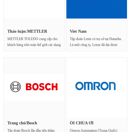
Thảo luận:METTLER
Viet Nam
TOLEDO/METTL···
METTLER TOLEDO cung cấp cho
Tập đoàn Lentz có trụ sở tại Hamelin.
khách hàng trên toàn thế giới các dụng
Là một công ty, Lenze đã đạt được
cụ và dịch vụ chính···
chất lượ···
Trang chủ/Bosch
ÔI CHÚA ƠI
Tập đoàn Bosch lần đầu tiên thâm
Omron Automation (Trung Quốc)