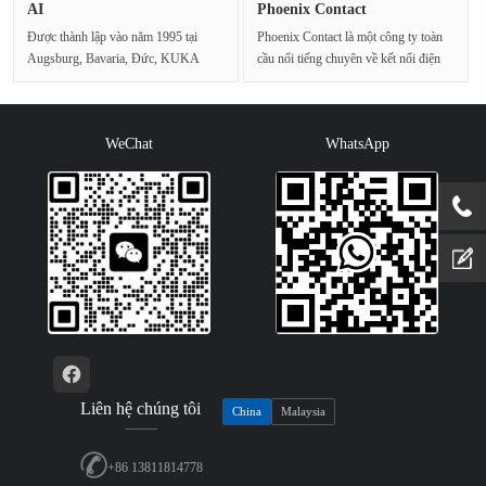
AI
Phoenix Contact
Được thành lập vào năm 1995 tại
Phoenix Contact là một công ty toàn
Augsburg, Bavaria, Đức, KUKA
cầu nổi tiếng chuyên về kết nối điện
Robotics GMBH là một trong···
và công nghệ···
WeChat
WhatsApp
Liên hệ chúng tôi
China
Malaysia
+86 13811814778