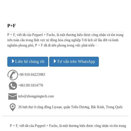
P+F
P + F, viết tắt của Pepperl + Fuchs, là một thương hiệu được công nhận và tôn trọng
trên toàn cầu trong lĩnh vực tự động hóa công nghiệp.Với lịch sử lâu đời và kinh
nghiệm phong phú, P + F đã đi tiên phong trong việc phát triển···
Liên hệ chúng tôi
Tư vấn trên WhatsApp
+86 010-64225983
+8613811814778
info@zhongpingtech.com
26 biệt thự ở cộng đồng Liyuan, quận Triều Dương, Bắc Kinh, Trung Quốc
P + F, viết tắt của Pepperl + Fuchs, là một thương hiệu được công nhận và tôn trọng