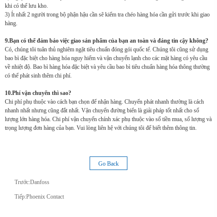
khi có thể lưu kho.
3) Ít nhất 2 người trong bộ phận hậu cần sẽ kiểm tra chéo hàng hóa cần gửi trước khi giao
hàng.
9.Bạn có thể đảm bảo việc giao sản phẩm của bạn an toàn và đáng tin cậy không?
Có, chúng tôi tuân thủ nghiêm ngặt tiêu chuẩn đóng gói quốc tế. Chúng tôi cũng sử dụng
bao bì đặc biệt cho hàng hóa nguy hiểm và vận chuyển lạnh cho các mặt hàng có yêu cầu
về nhiệt độ. Bao bì hàng hóa đặc biệt và yêu cầu bao bì tiêu chuẩn hàng hóa thông thường
có thể phát sinh thêm chi phí.
10.Phí vận chuyển thì sao?
Chi phí phụ thuộc vào cách bạn chọn để nhận hàng. Chuyển phát nhanh thường là cách
nhanh nhất nhưng cũng đắt nhất. Vận chuyển đường biển là giải pháp tốt nhất cho số
lượng lớn hàng hóa. Chi phí vận chuyển chính xác phụ thuộc vào số tiền mua, số lượng và
trọng lượng đơn hàng của bạn. Vui lòng liên hệ với chúng tôi để biết thêm thông tin.
Go Back
Trước:
Danfoss
Tiếp:
Phoenix Contact