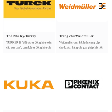
Thổ Nhĩ Kỳ/Turkey
Trang chủ/Weidmuller
TURKER là "đối tác tự động hóa toàn
Weidmuller cam kết luôn cung cấp
cầu của bạn", cam kết tự động hóa các
cho khách hàng các giải pháp kết nối
nhà má···
tuyệt vời. Weidmil···