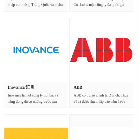
nhập thị trường Trung Quốc vào năm
Co.,Ltd.is một công ty đa quốc gia
1909 và mở văn···
hàng đầu trong các sản p···
Inovance/汇川
ABB
Inovance là một công ty nổi bật và
ABB có trụ sở chính tại Zurich, Thụy
năng động đã có những bước tiến
Sĩ và được thành lập vào năm 1988
đáng kể trong ···
bởi sự hợp ···