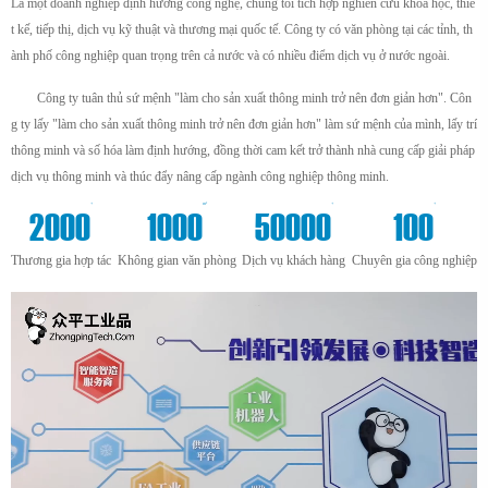
Là một doanh nghiệp định hướng công nghệ, chúng tôi tích hợp nghiên cứu khoa học, thiế
t kế, tiếp thị, dịch vụ kỹ thuật và thương mại quốc tế. Công ty có văn phòng tại các tỉnh, th
ành phố công nghiệp quan trọng trên cả nước và có nhiều điểm dịch vụ ở nước ngoài.
Công ty tuân thủ sứ mệnh "làm cho sản xuất thông minh trở nên đơn giản hơn". Côn
g ty lấy "làm cho sản xuất thông minh trở nên đơn giản hơn" làm sứ mệnh của mình, lấy trí
thông minh và số hóa làm định hướng, đồng thời cam kết trở thành nhà cung cấp giải pháp
dịch vụ thông minh và thúc đẩy nâng cấp ngành công nghiệp thông minh.
+
m²
+
+
2000
1000
50000
100
Thương gia hợp tác
Không gian văn phòng
Dịch vụ khách hàng
Chuyên gia công nghiệp