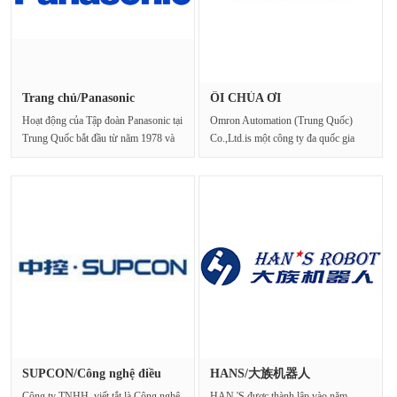
Trang chủ/Panasonic
ÔI CHÚA ƠI
Hoạt động của Tập đoàn Panasonic tại
Omron Automation (Trung Quốc)
Trung Quốc bắt đầu từ năm 1978 và
Co.,Ltd.is một công ty đa quốc gia
đến nay đã···
hàng đầu trong các sản p···
SUPCON/Công nghệ điều
HANS/大族机器人
khiển tr···
Công ty TNHH, viết tắt là Công nghệ
HAN 'S được thành lập vào năm