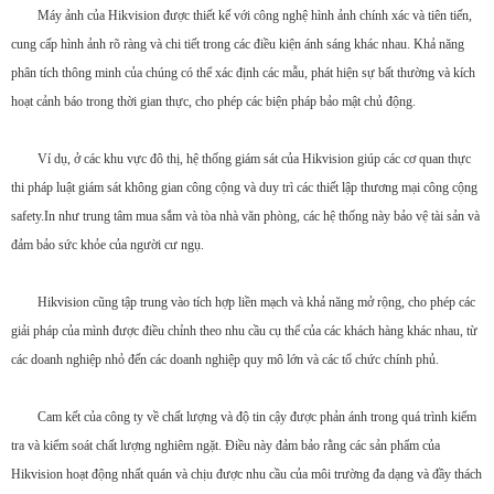
Máy ảnh của Hikvision được thiết kế với công nghệ hình ảnh chính xác và tiên tiến,
cung cấp hình ảnh rõ ràng và chi tiết trong các điều kiện ánh sáng khác nhau. Khả năng
phân tích thông minh của chúng có thể xác định các mẫu, phát hiện sự bất thường và kích
hoạt cảnh báo trong thời gian thực, cho phép các biện pháp bảo mật chủ động.
Ví dụ, ở các khu vực đô thị, hệ thống giám sát của Hikvision giúp các cơ quan thực
thi pháp luật giám sát không gian công cộng và duy trì các thiết lập thương mại công cộng
safety.In như trung tâm mua sắm và tòa nhà văn phòng, các hệ thống này bảo vệ tài sản và
đảm bảo sức khỏe của người cư ngụ.
Hikvision cũng tập trung vào tích hợp liền mạch và khả năng mở rộng, cho phép các
giải pháp của mình được điều chỉnh theo nhu cầu cụ thể của các khách hàng khác nhau, từ
các doanh nghiệp nhỏ đến các doanh nghiệp quy mô lớn và các tổ chức chính phủ.
Cam kết của công ty về chất lượng và độ tin cậy được phản ánh trong quá trình kiểm
tra và kiểm soát chất lượng nghiêm ngặt. Điều này đảm bảo rằng các sản phẩm của
Hikvision hoạt động nhất quán và chịu được nhu cầu của môi trường đa dạng và đầy thách