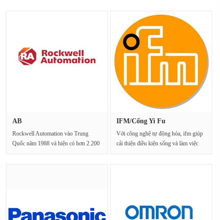
AB
IFM/Cổng Yi Fu
Rockwell Automation vào Trung
Với công nghệ tự động hóa, ifm giúp
Quốc năm 1988 và hiện có hơn 2.200
cải thiện điều kiện sống và làm việc
nhân viên, 37 tổ chức bá···
cho tất c···