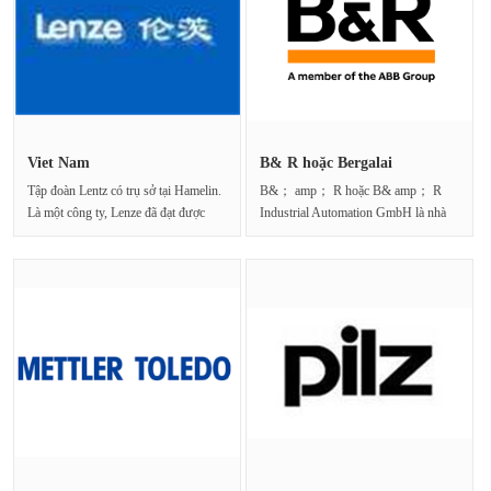
Viet Nam
B& R hoặc Bergalai
Tập đoàn Lentz có trụ sở tại Hamelin.
B&； amp； R hoặc B& amp； R
Là một công ty, Lenze đã đạt được
Industrial Automation GmbH là nhà
chất lượ···
sản xuất công nghệ tự độ···