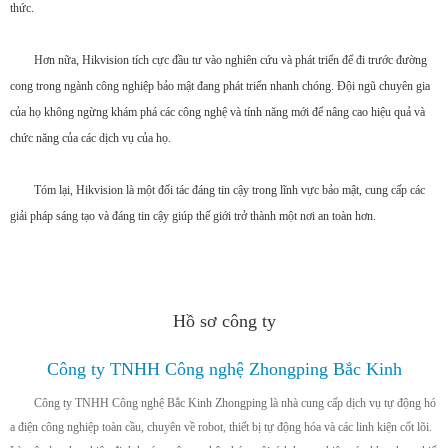
thức.
Hơn nữa, Hikvision tích cực đầu tư vào nghiên cứu và phát triển để đi trước đường
cong trong ngành công nghiệp bảo mật đang phát triển nhanh chóng. Đội ngũ chuyên gia
của họ không ngừng khám phá các công nghệ và tính năng mới để nâng cao hiệu quả và
chức năng của các dịch vụ của họ.
Tóm lại, Hikvision là một đối tác đáng tin cậy trong lĩnh vực bảo mật, cung cấp các
giải pháp sáng tạo và đáng tin cậy giúp thế giới trở thành một nơi an toàn hơn.
Hồ sơ công ty
Công ty TNHH Công nghệ Zhongping Bắc Kinh
Công ty TNHH Công nghệ Bắc Kinh Zhongping là nhà cung cấp dịch vụ tự động hó
a điện công nghiệp toàn cầu, chuyên về robot, thiết bị tự động hóa và các linh kiện cốt lõi.