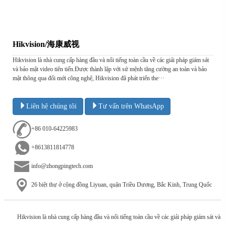
Hikvision/海康威视
Hikvision là nhà cung cấp hàng đầu và nổi tiếng toàn cầu về các giải pháp giám sát
và bảo mật video tiên tiến.Được thành lập với sứ mệnh tăng cường an toàn và bảo
mật thông qua đổi mới công nghệ, Hikvision đã phát triển the···
Liên hệ chúng tôi
Tư vấn trên WhatsApp
+86 010-64225983
+8613811814778
info@zhongpingtech.com
26 biệt thự ở cộng đồng Liyuan, quận Triều Dương, Bắc Kinh, Trung Quốc
Hikvision là nhà cung cấp hàng đầu và nổi tiếng toàn cầu về các giải pháp giám sát và