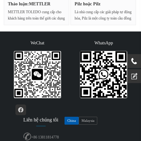
Thảo luận:METTLER
Pilz hoặc Pilz
TOLEDO/METTL···
METTLER TOLEDO cung cấp cho
Là nhà cung cấp các giải pháp tự động
khách hàng trên toàn thế giới các dụng
hóa, Pilz là một công ty toàn cầu đồng
cụ và dịch vụ chính···
nghĩa···
WeChat
WhatsApp
Liên hệ chúng tôi
China
Malaysia
+86 13811814778