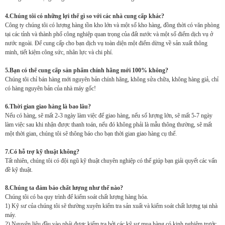
4.Chúng tôi có những lợi thế gì so với các nhà cung cấp khác?
Công ty chúng tôi có lượng hàng tồn kho lớn và một số kho hàng, đồng thời có văn phòng
tại các tỉnh và thành phố công nghiệp quan trọng của đất nước và một số điểm dịch vụ ở
nước ngoài. Để cung cấp cho bạn dịch vụ toàn diện một điểm dừng về sản xuất thông
minh, tiết kiệm công sức, nhân lực và chi phí.
5.Bạn có thể cung cấp sản phẩm chính hãng mới 100% không?
Chúng tôi chỉ bán hàng mới nguyên bản chính hãng, không sửa chữa, không hàng giả, chỉ
có hàng nguyên bản của nhà máy gốc!
6.Thời gian giao hàng là bao lâu?
Nếu có hàng, sẽ mất 2-3 ngày làm việc để giao hàng, nếu số lượng lớn, sẽ mất 5-7 ngày
làm việc sau khi nhận được thanh toán, nếu đó không phải là mẫu thông thường, sẽ mất
một thời gian, chúng tôi sẽ thông báo cho bạn thời gian giao hàng cụ thể.
7.Có hỗ trợ kỹ thuật không?
Tất nhiên, chúng tôi có đội ngũ kỹ thuật chuyên nghiệp có thể giúp bạn giải quyết các vấn
đề kỹ thuật.
8.Chúng ta đảm bảo chất lượng như thế nào?
Chúng tôi có ba quy trình để kiểm soát chất lượng hàng hóa.
1) Kỹ sư của chúng tôi sẽ thường xuyên kiểm tra sản xuất và kiểm soát chất lượng tại nhà
máy.
2) Nguyên liệu đầu vào phải được kiểm tra bởi các kỹ sư mua hàng có kinh nghiệm trước