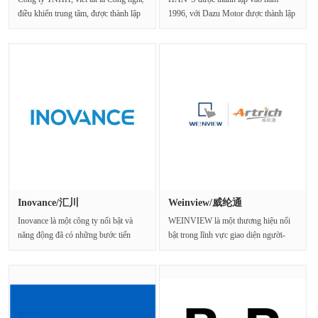
điều khiển trung tâm, được thành lập
1996, với Dazu Motor được thành lập
vào năm 19···
vào năm 2005, dành···
Inovance/汇川
Weinview/威纶通
Inovance là một công ty nổi bật và
WEINVIEW là một thương hiệu nổi
năng động đã có những bước tiến
bật trong lĩnh vực giao diện người-
đáng kể trong ···
máy (HMI) và hệ th···