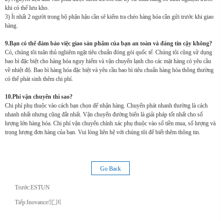
khi có thể lưu kho.
3) Ít nhất 2 người trong bộ phận hậu cần sẽ kiểm tra chéo hàng hóa cần gửi trước khi giao
hàng.
9.Bạn có thể đảm bảo việc giao sản phẩm của bạn an toàn và đáng tin cậy không?
Có, chúng tôi tuân thủ nghiêm ngặt tiêu chuẩn đóng gói quốc tế. Chúng tôi cũng sử dụng
bao bì đặc biệt cho hàng hóa nguy hiểm và vận chuyển lạnh cho các mặt hàng có yêu cầu
về nhiệt độ. Bao bì hàng hóa đặc biệt và yêu cầu bao bì tiêu chuẩn hàng hóa thông thường
có thể phát sinh thêm chi phí.
10.Phí vận chuyển thì sao?
Chi phí phụ thuộc vào cách bạn chọn để nhận hàng. Chuyển phát nhanh thường là cách
nhanh nhất nhưng cũng đắt nhất. Vận chuyển đường biển là giải pháp tốt nhất cho số
lượng lớn hàng hóa. Chi phí vận chuyển chính xác phụ thuộc vào số tiền mua, số lượng và
trọng lượng đơn hàng của bạn. Vui lòng liên hệ với chúng tôi để biết thêm thông tin.
Go Back
Trước:
ESTUN
Tiếp:
Inovance/汇川