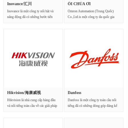
Inovance/汇川
ÔI CHÚA ƠI
Inovance là một công ty nổi bật và
Omron Automation (Trung Quốc)
năng động đã có những bước tiến
Co.,Ltd.is một công ty đa quốc gia
đáng kể trong ···
hàng đầu trong các sản p···
Hikvision/海康威视
Danfoss
Hikvision là nhà cung cấp hàng đầu
Danfoss là một công ty toàn cầu nổi
và nổi tiếng toàn cầu về các giải pháp
tiếng đã có những đóng góp đáng kể
giám sát ···
trong lĩnh ···