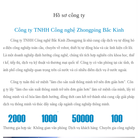
Hồ sơ công ty
Công ty TNHH Công nghệ Zhongping Bắc Kinh
Công ty TNHH Công nghệ Bắc Kinh Zhongping là nhà cung cấp dịch vụ tự động hó
a điện công nghiệp toàn cầu, chuyên về robot, thiết bị tự động hóa và các linh kiện cốt lõi.
Là một doanh nghiệp định hướng công nghệ, chúng tôi tích hợp nghiên cứu khoa học, thiế
t kế, tiếp thị, dịch vụ kỹ thuật và thương mại quốc tế. Công ty có văn phòng tại các tỉnh, th
ành phố công nghiệp quan trọng trên cả nước và có nhiều điểm dịch vụ ở nước ngoài.
Công ty tuân thủ sứ mệnh "làm cho sản xuất thông minh trở nên đơn giản hơn". Côn
g ty lấy "làm cho sản xuất thông minh trở nên đơn giản hơn" làm sứ mệnh của mình, lấy trí
thông minh và số hóa làm định hướng, đồng thời cam kết trở thành nhà cung cấp giải pháp
dịch vụ thông minh và thúc đẩy nâng cấp ngành công nghiệp thông minh.
+
m²
+
+
2000
1000
50000
100
Thương gia hợp tác
Không gian văn phòng
Dịch vụ khách hàng
Chuyên gia công nghiệp