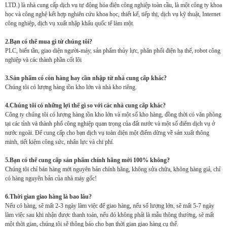
LTD.) là nhà cung cấp dịch vụ tự động hóa điện công nghiệp toàn cầu, là một công ty khoa
học và công nghệ kết hợp nghiên cứu khoa học, thiết kế, tiếp thị, dịch vụ kỹ thuật, Internet
công nghiệp, dịch vụ xuất nhập khẩu quốc tế làm một.
2.Bạn có thể mua gì từ chúng tôi?
PLC, biến tần, giao diện người-máy, sản phẩm thủy lực, phân phối điện hạ thế, robot công
nghiệp và các thành phần cốt lõi
3.Sản phẩm có còn hàng hay cần nhập từ nhà cung cấp khác?
Chúng tôi có lượng hàng tồn kho lớn và nhà kho riêng.
4.Chúng tôi có những lợi thế gì so với các nhà cung cấp khác?
Công ty chúng tôi có lượng hàng tồn kho lớn và một số kho hàng, đồng thời có văn phòng
tại các tỉnh và thành phố công nghiệp quan trọng của đất nước và một số điểm dịch vụ ở
nước ngoài. Để cung cấp cho bạn dịch vụ toàn diện một điểm dừng về sản xuất thông
minh, tiết kiệm công sức, nhân lực và chi phí.
5.Bạn có thể cung cấp sản phẩm chính hãng mới 100% không?
Chúng tôi chỉ bán hàng mới nguyên bản chính hãng, không sửa chữa, không hàng giả, chỉ
có hàng nguyên bản của nhà máy gốc!
6.Thời gian giao hàng là bao lâu?
Nếu có hàng, sẽ mất 2-3 ngày làm việc để giao hàng, nếu số lượng lớn, sẽ mất 5-7 ngày
làm việc sau khi nhận được thanh toán, nếu đó không phải là mẫu thông thường, sẽ mất
một thời gian, chúng tôi sẽ thông báo cho bạn thời gian giao hàng cụ thể.