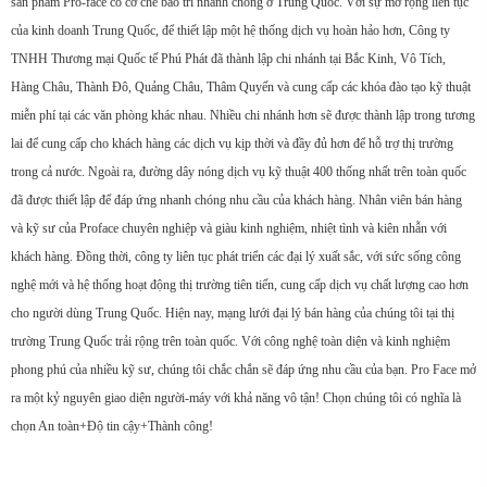
sản phẩm Pro-face có cơ chế bảo trì nhanh chóng ở Trung Quốc. Với sự mở rộng liên tục
của kinh doanh Trung Quốc, để thiết lập một hệ thống dịch vụ hoàn hảo hơn, Công ty
TNHH Thương mại Quốc tế Phú Phát đã thành lập chi nhánh tại Bắc Kinh, Vô Tích,
Hàng Châu, Thành Đô, Quảng Châu, Thâm Quyến và cung cấp các khóa đào tạo kỹ thuật
miễn phí tại các văn phòng khác nhau. Nhiều chi nhánh hơn sẽ được thành lập trong tương
lai để cung cấp cho khách hàng các dịch vụ kịp thời và đầy đủ hơn để hỗ trợ thị trường
trong cả nước. Ngoài ra, đường dây nóng dịch vụ kỹ thuật 400 thống nhất trên toàn quốc
đã được thiết lập để đáp ứng nhanh chóng nhu cầu của khách hàng. Nhân viên bán hàng
và kỹ sư của Proface chuyên nghiệp và giàu kinh nghiệm, nhiệt tình và kiên nhẫn với
khách hàng. Đồng thời, công ty liên tục phát triển các đại lý xuất sắc, với sức sống công
nghệ mới và hệ thống hoạt động thị trường tiên tiến, cung cấp dịch vụ chất lượng cao hơn
cho người dùng Trung Quốc. Hiện nay, mạng lưới đại lý bán hàng của chúng tôi tại thị
trường Trung Quốc trải rộng trên toàn quốc. Với công nghệ toàn diện và kinh nghiệm
phong phú của nhiều kỹ sư, chúng tôi chắc chắn sẽ đáp ứng nhu cầu của bạn. Pro Face mở
ra một kỷ nguyên giao diện người-máy với khả năng vô tận! Chọn chúng tôi có nghĩa là
chọn An toàn+Độ tin cậy+Thành công!