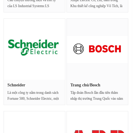
Câu chuyện thương hiệu và triết lý
Xinjie Electric Co, Ltd, nằm trong
của LS Industrial Systems:LS
Khu thiết kế công nghiệp Vô Tích, là
Industrial Systems cam kết···
một doanh nghiệp n···
Schneider
Trang chủ/Bosch
Là một công ty nằm trong danh sách
Tập đoàn Bosch lần đầu tiên thâm
Fortune 500, Schneider Electric, một
nhập thị trường Trung Quốc vào năm
chuyên gia về quản ···
1909 và mở văn···