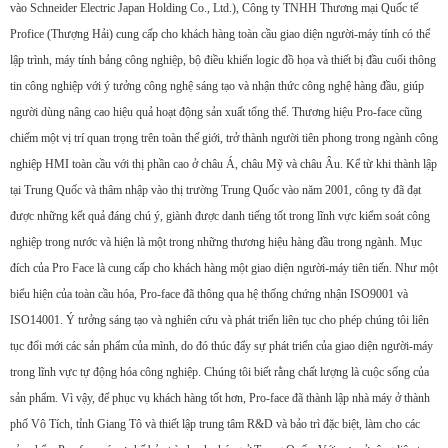
vào Schneider Electric Japan Holding Co., Ltd.), Công ty TNHH Thương mại Quốc tế
Profice (Thượng Hải) cung cấp cho khách hàng toàn cầu giao diện người-máy tính có thể
lập trình, máy tính bảng công nghiệp, bộ điều khiển logic đồ họa và thiết bị đầu cuối thông
tin công nghiệp với ý tưởng công nghệ sáng tạo và nhận thức công nghệ hàng đầu, giúp
người dùng nâng cao hiệu quả hoạt động sản xuất tổng thể. Thương hiệu Pro-face cũng
chiếm một vị trí quan trọng trên toàn thế giới, trở thành người tiên phong trong ngành công
nghiệp HMI toàn cầu với thị phần cao ở châu Á, châu Mỹ và châu Âu. Kể từ khi thành lập
tại Trung Quốc và thâm nhập vào thị trường Trung Quốc vào năm 2001, công ty đã đạt
được những kết quả đáng chú ý, giành được danh tiếng tốt trong lĩnh vực kiểm soát công
nghiệp trong nước và hiện là một trong những thương hiệu hàng đầu trong ngành. Mục
đích của Pro Face là cung cấp cho khách hàng một giao diện người-máy tiên tiến. Như một
biểu hiện của toàn cầu hóa, Pro-face đã thông qua hệ thống chứng nhận ISO9001 và
ISO14001. Ý tưởng sáng tạo và nghiên cứu và phát triển liên tục cho phép chúng tôi liên
tục đổi mới các sản phẩm của mình, do đó thúc đẩy sự phát triển của giao diện người-máy
trong lĩnh vực tự động hóa công nghiệp. Chúng tôi biết rằng chất lượng là cuộc sống của
sản phẩm. Vì vậy, để phục vụ khách hàng tốt hơn, Pro-face đã thành lập nhà máy ở thành
phố Vô Tích, tỉnh Giang Tô và thiết lập trung tâm R&D và bảo trì đặc biệt, làm cho các