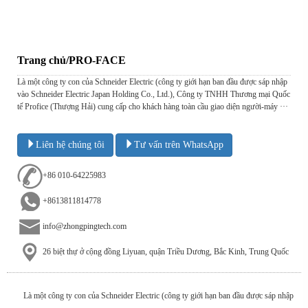
Trang chủ/PRO-FACE
Là một công ty con của Schneider Electric (công ty giới hạn ban đầu được sáp nhập
vào Schneider Electric Japan Holding Co., Ltd.), Công ty TNHH Thương mại Quốc
tế Profice (Thượng Hải) cung cấp cho khách hàng toàn cầu giao diện người-máy ···
Liên hệ chúng tôi
Tư vấn trên WhatsApp
+86 010-64225983
+8613811814778
info@zhongpingtech.com
26 biệt thự ở cộng đồng Liyuan, quận Triều Dương, Bắc Kinh, Trung Quốc
Là một công ty con của Schneider Electric (công ty giới hạn ban đầu được sáp nhập