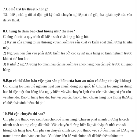
7.Có hỗ trợ kỹ thuật không?
Tất nhiên, chúng tôi có đội ngũ kỹ thuật chuyên nghiệp có thể giúp bạn giải quyết các vấn
đề kỹ thuật.
8.Chúng ta đảm bảo chất lượng như thế nào?
Chúng tôi có ba quy trình để kiểm soát chất lượng hàng hóa.
1) Kỹ sư của chúng tôi sẽ thường xuyên kiểm tra sản xuất và kiểm soát chất lượng tại nhà
máy.
2) Nguyên liệu đầu vào phải được kiểm tra bởi các kỹ sư mua hàng có kinh nghiệm trước
khi có thể lưu kho.
3) Ít nhất 2 người trong bộ phận hậu cần sẽ kiểm tra chéo hàng hóa cần gửi trước khi giao
hàng.
9.Bạn có thể đảm bảo việc giao sản phẩm của bạn an toàn và đáng tin cậy không?
Có, chúng tôi tuân thủ nghiêm ngặt tiêu chuẩn đóng gói quốc tế. Chúng tôi cũng sử dụng
bao bì đặc biệt cho hàng hóa nguy hiểm và vận chuyển lạnh cho các mặt hàng có yêu cầu
về nhiệt độ. Bao bì hàng hóa đặc biệt và yêu cầu bao bì tiêu chuẩn hàng hóa thông thường
có thể phát sinh thêm chi phí.
10.Phí vận chuyển thì sao?
Chi phí phụ thuộc vào cách bạn chọn để nhận hàng. Chuyển phát nhanh thường là cách
nhanh nhất nhưng cũng đắt nhất. Vận chuyển đường biển là giải pháp tốt nhất cho số
lượng lớn hàng hóa. Chi phí vận chuyển chính xác phụ thuộc vào số tiền mua, số lượng và
trọng lượng đơn hàng của bạn. Vui lòng liên hệ với chúng tôi để biết thêm thông tin.