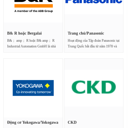
B& R hoặc Bergalai
Trang chủ/Panasonic
B&； amp； R hoặc B& amp； R
Hoạt động của Tập đoàn Panasonic tại
Industrial Automation GmbH là nhà
Trung Quốc bắt đầu từ năm 1978 và
sản xuất công nghệ tự độ···
đến nay đã···
Động cơ Yokogawa/Yokogawa
CKD