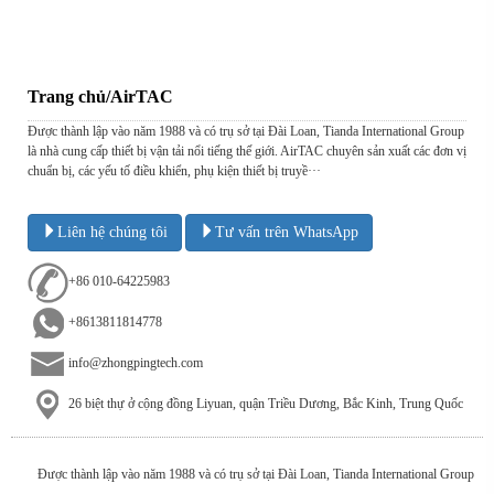
Trang chủ/AirTAC
Được thành lập vào năm 1988 và có trụ sở tại Đài Loan, Tianda International Group
là nhà cung cấp thiết bị vận tải nổi tiếng thế giới. AirTAC chuyên sản xuất các đơn vị
chuẩn bị, các yếu tố điều khiển, phụ kiện thiết bị truyề···
Liên hệ chúng tôi
Tư vấn trên WhatsApp
+86 010-64225983
+8613811814778
info@zhongpingtech.com
26 biệt thự ở cộng đồng Liyuan, quận Triều Dương, Bắc Kinh, Trung Quốc
Được thành lập vào năm 1988 và có trụ sở tại Đài Loan, Tianda International Group