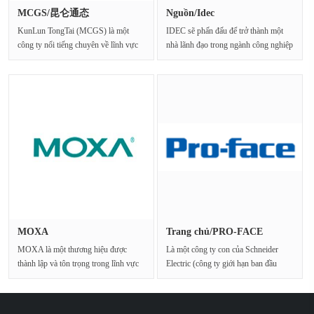
MCGS/昆仑通态
Nguồn/Idec
KunLun TongTai (MCGS) là một
IDEC sẽ phấn đấu để trở thành một
công ty nổi tiếng chuyên về lĩnh vực
nhà lãnh đạo trong ngành công nghiệp
điều khiển công nghiệ···
tự động hó···
MOXA
Trang chủ/PRO-FACE
MOXA là một thương hiệu được
Là một công ty con của Schneider
thành lập và tôn trọng trong lĩnh vực
Electric (công ty giới hạn ban đầu
truyền thông và···
được sáp nhập vào···