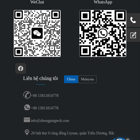
WeChat
WhatsApp
Liên hệ chúng tôi
China
Malaysia
+86 13811814778
+86 13811814778
info@zhongpingtech.com
26 biệt thự ở cộng đồng Liyuan, quận Triều Dương, Bắc