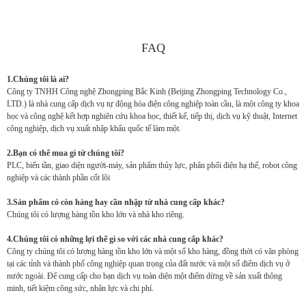
FAQ
1.Chúng tôi là ai?
Công ty TNHH Công nghệ Zhongping Bắc Kinh (Beijing Zhongping Technology Co.,
LTD.) là nhà cung cấp dịch vụ tự động hóa điện công nghiệp toàn cầu, là một công ty khoa
học và công nghệ kết hợp nghiên cứu khoa học, thiết kế, tiếp thị, dịch vụ kỹ thuật, Internet
công nghiệp, dịch vụ xuất nhập khẩu quốc tế làm một.
2.Bạn có thể mua gì từ chúng tôi?
PLC, biến tần, giao diện người-máy, sản phẩm thủy lực, phân phối điện hạ thế, robot công
nghiệp và các thành phần cốt lõi
3.Sản phẩm có còn hàng hay cần nhập từ nhà cung cấp khác?
Chúng tôi có lượng hàng tồn kho lớn và nhà kho riêng.
4.Chúng tôi có những lợi thế gì so với các nhà cung cấp khác?
Công ty chúng tôi có lượng hàng tồn kho lớn và một số kho hàng, đồng thời có văn phòng
tại các tỉnh và thành phố công nghiệp quan trọng của đất nước và một số điểm dịch vụ ở
nước ngoài. Để cung cấp cho bạn dịch vụ toàn diện một điểm dừng về sản xuất thông
minh, tiết kiệm công sức, nhân lực và chi phí.