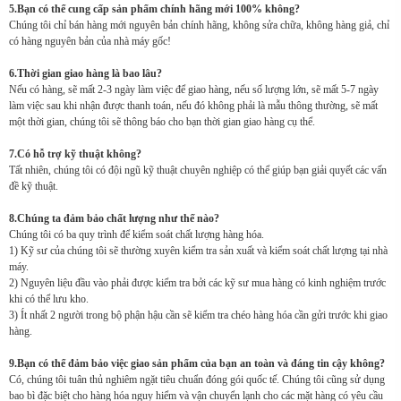
5.Bạn có thể cung cấp sản phẩm chính hãng mới 100% không?
Chúng tôi chỉ bán hàng mới nguyên bản chính hãng, không sửa chữa, không hàng giả, chỉ
có hàng nguyên bản của nhà máy gốc!
6.Thời gian giao hàng là bao lâu?
Nếu có hàng, sẽ mất 2-3 ngày làm việc để giao hàng, nếu số lượng lớn, sẽ mất 5-7 ngày
làm việc sau khi nhận được thanh toán, nếu đó không phải là mẫu thông thường, sẽ mất
một thời gian, chúng tôi sẽ thông báo cho bạn thời gian giao hàng cụ thể.
7.Có hỗ trợ kỹ thuật không?
Tất nhiên, chúng tôi có đội ngũ kỹ thuật chuyên nghiệp có thể giúp bạn giải quyết các vấn
đề kỹ thuật.
8.Chúng ta đảm bảo chất lượng như thế nào?
Chúng tôi có ba quy trình để kiểm soát chất lượng hàng hóa.
1) Kỹ sư của chúng tôi sẽ thường xuyên kiểm tra sản xuất và kiểm soát chất lượng tại nhà
máy.
2) Nguyên liệu đầu vào phải được kiểm tra bởi các kỹ sư mua hàng có kinh nghiệm trước
khi có thể lưu kho.
3) Ít nhất 2 người trong bộ phận hậu cần sẽ kiểm tra chéo hàng hóa cần gửi trước khi giao
hàng.
9.Bạn có thể đảm bảo việc giao sản phẩm của bạn an toàn và đáng tin cậy không?
Có, chúng tôi tuân thủ nghiêm ngặt tiêu chuẩn đóng gói quốc tế. Chúng tôi cũng sử dụng
bao bì đặc biệt cho hàng hóa nguy hiểm và vận chuyển lạnh cho các mặt hàng có yêu cầu