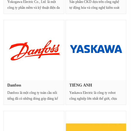
Yokogawa Electric Co., Ltd. là một
Sản phẩm CKD dựa trên công nghệ
công ty phần mềm và kỹ thuật điện đa
tự động hóa và công nghệ kiểm soát
quốc gia của N···
chất lỏng. Bằng···
Danfoss
TIẾNG ANH
Danfoss là một công ty toàn cầu nổi
Yaskawa Electric là công ty robot
tiếng đã có những đóng góp đáng kể
công nghiệp lớn nhất thế giới, chịu
trong lĩnh ···
trách nhiệm sản xu···