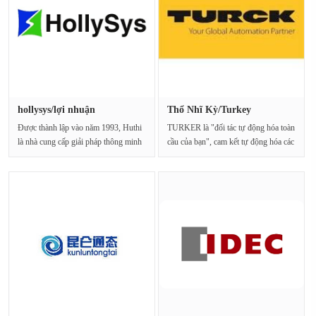
hollysys/lợi nhuận
Thổ Nhĩ Kỳ/Turkey
Được thành lập vào năm 1993, Huthi
TURKER là "đối tác tự động hóa toàn
là nhà cung cấp giải pháp thông minh
cầu của bạn", cam kết tự động hóa các
hàng đầu. Ho···
nhà má···