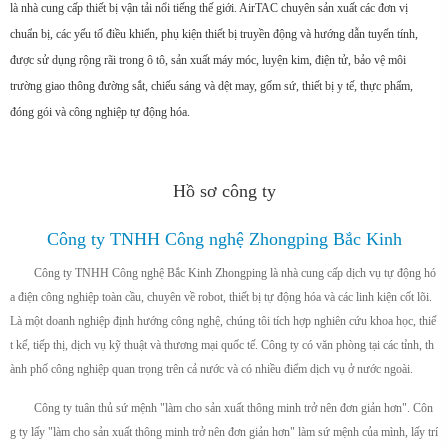
là nhà cung cấp thiết bị vận tải nổi tiếng thế giới. AirTAC chuyên sản xuất các đơn vị
chuẩn bị, các yếu tố điều khiển, phụ kiện thiết bị truyền động và hướng dẫn tuyến tính,
được sử dụng rộng rãi trong ô tô, sản xuất máy móc, luyện kim, điện tử, bảo vệ môi
trường giao thông đường sắt, chiếu sáng và dệt may, gốm sứ, thiết bị y tế, thực phẩm,
đóng gói và công nghiệp tự động hóa.
Hồ sơ công ty
Công ty TNHH Công nghệ Zhongping Bắc Kinh
Công ty TNHH Công nghệ Bắc Kinh Zhongping là nhà cung cấp dịch vụ tự động hó
a điện công nghiệp toàn cầu, chuyên về robot, thiết bị tự động hóa và các linh kiện cốt lõi.
Là một doanh nghiệp định hướng công nghệ, chúng tôi tích hợp nghiên cứu khoa học, thiế
t kế, tiếp thị, dịch vụ kỹ thuật và thương mại quốc tế. Công ty có văn phòng tại các tỉnh, th
ành phố công nghiệp quan trọng trên cả nước và có nhiều điểm dịch vụ ở nước ngoài.
Công ty tuân thủ sứ mệnh "làm cho sản xuất thông minh trở nên đơn giản hơn". Côn
g ty lấy "làm cho sản xuất thông minh trở nên đơn giản hơn" làm sứ mệnh của mình, lấy trí