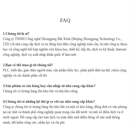
FAQ
1.Chúng tôi là ai?
Công ty TNHH Công nghệ Zhongping Bắc Kinh (Beijing Zhongping Technology Co.,
LTD.) là nhà cung cấp dịch vụ tự động hóa điện công nghiệp toàn cầu, là một công ty khoa
học và công nghệ kết hợp nghiên cứu khoa học, thiết kế, tiếp thị, dịch vụ kỹ thuật, Internet
công nghiệp, dịch vụ xuất nhập khẩu quốc tế làm một.
2.Bạn có thể mua gì từ chúng tôi?
PLC, biến tần, giao diện người-máy, sản phẩm thủy lực, phân phối điện hạ thế, robot công
nghiệp và các thành phần cốt lõi
3.Sản phẩm có còn hàng hay cần nhập từ nhà cung cấp khác?
Chúng tôi có lượng hàng tồn kho lớn và nhà kho riêng.
4.Chúng tôi có những lợi thế gì so với các nhà cung cấp khác?
Công ty chúng tôi có lượng hàng tồn kho lớn và một số kho hàng, đồng thời có văn phòng
tại các tỉnh và thành phố công nghiệp quan trọng của đất nước và một số điểm dịch vụ ở
nước ngoài. Để cung cấp cho bạn dịch vụ toàn diện một điểm dừng về sản xuất thông
minh, tiết kiệm công sức, nhân lực và chi phí.