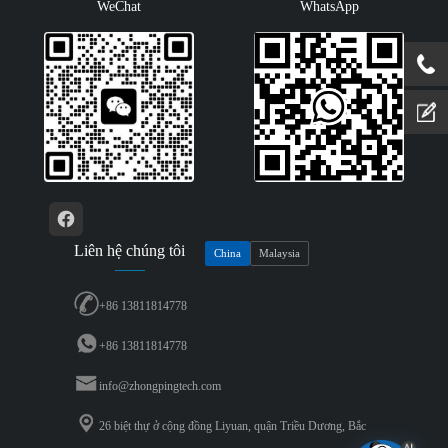
WeChat
WhatsApp
Liên hệ chúng tôi
China
Malaysia
+86 13811814778
+86 13811814778
info@zhongpingtech.com
26 biệt thự ở cộng đồng Liyuan, quận Triều Dương, Bắc