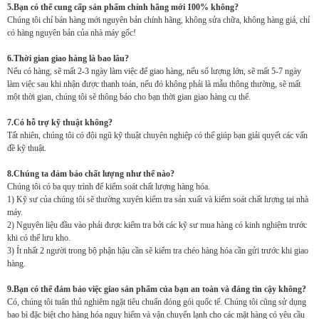
5.Bạn có thể cung cấp sản phẩm chính hãng mới 100% không?
Chúng tôi chỉ bán hàng mới nguyên bản chính hãng, không sửa chữa, không hàng giả, chỉ
có hàng nguyên bản của nhà máy gốc!
6.Thời gian giao hàng là bao lâu?
Nếu có hàng, sẽ mất 2-3 ngày làm việc để giao hàng, nếu số lượng lớn, sẽ mất 5-7 ngày
làm việc sau khi nhận được thanh toán, nếu đó không phải là mẫu thông thường, sẽ mất
một thời gian, chúng tôi sẽ thông báo cho bạn thời gian giao hàng cụ thể.
7.Có hỗ trợ kỹ thuật không?
Tất nhiên, chúng tôi có đội ngũ kỹ thuật chuyên nghiệp có thể giúp bạn giải quyết các vấn
đề kỹ thuật.
8.Chúng ta đảm bảo chất lượng như thế nào?
Chúng tôi có ba quy trình để kiểm soát chất lượng hàng hóa.
1) Kỹ sư của chúng tôi sẽ thường xuyên kiểm tra sản xuất và kiểm soát chất lượng tại nhà
máy.
2) Nguyên liệu đầu vào phải được kiểm tra bởi các kỹ sư mua hàng có kinh nghiệm trước
khi có thể lưu kho.
3) Ít nhất 2 người trong bộ phận hậu cần sẽ kiểm tra chéo hàng hóa cần gửi trước khi giao
hàng.
9.Bạn có thể đảm bảo việc giao sản phẩm của bạn an toàn và đáng tin cậy không?
Có, chúng tôi tuân thủ nghiêm ngặt tiêu chuẩn đóng gói quốc tế. Chúng tôi cũng sử dụng
bao bì đặc biệt cho hàng hóa nguy hiểm và vận chuyển lạnh cho các mặt hàng có yêu cầu