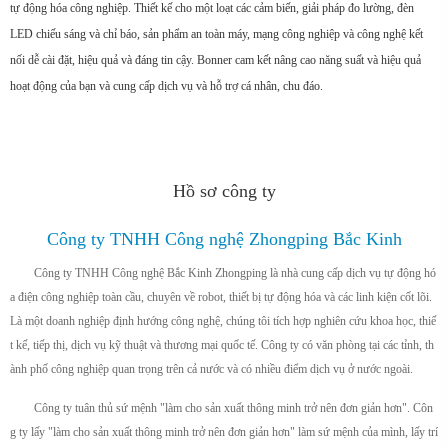
tự động hóa công nghiệp. Thiết kế cho một loạt các cảm biến, giải pháp đo lường, đèn
LED chiếu sáng và chỉ báo, sản phẩm an toàn máy, mạng công nghiệp và công nghệ kết
nối dễ cài đặt, hiệu quả và đáng tin cậy. Bonner cam kết nâng cao năng suất và hiệu quả
hoạt động của bạn và cung cấp dịch vụ và hỗ trợ cá nhân, chu đáo.
Hồ sơ công ty
Công ty TNHH Công nghệ Zhongping Bắc Kinh
Công ty TNHH Công nghệ Bắc Kinh Zhongping là nhà cung cấp dịch vụ tự động hó
a điện công nghiệp toàn cầu, chuyên về robot, thiết bị tự động hóa và các linh kiện cốt lõi.
Là một doanh nghiệp định hướng công nghệ, chúng tôi tích hợp nghiên cứu khoa học, thiế
t kế, tiếp thị, dịch vụ kỹ thuật và thương mại quốc tế. Công ty có văn phòng tại các tỉnh, th
ành phố công nghiệp quan trọng trên cả nước và có nhiều điểm dịch vụ ở nước ngoài.
Công ty tuân thủ sứ mệnh "làm cho sản xuất thông minh trở nên đơn giản hơn". Côn
g ty lấy "làm cho sản xuất thông minh trở nên đơn giản hơn" làm sứ mệnh của mình, lấy trí