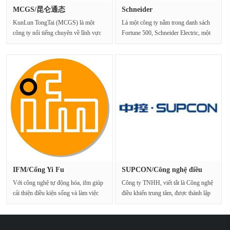
MCGS/昆仑通态
Schneider
KunLun TongTai (MCGS) là một
Là một công ty nằm trong danh sách
công ty nổi tiếng chuyên về lĩnh vực
Fortune 500, Schneider Electric, một
điều khiển công nghiệ···
chuyên gia về quản ···
IFM/Cổng Yi Fu
SUPCON/Công nghệ điều
khiển tr···
Với công nghệ tự động hóa, ifm giúp
Công ty TNHH, viết tắt là Công nghệ
cải thiện điều kiện sống và làm việc
điều khiển trung tâm, được thành lập
cho tất c···
vào năm 19···