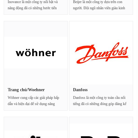
Inovance là một công ty nổi bật và
Beijer là một công ty dựa trên con
năng động đã có những bước tiến
người. Đội ngũ nhân viên giàu kinh
đáng kể trong ···
nghiệm, lành ng···
Trang chủ/Woehner
Danfoss
Wöhner cung cấp các giải pháp hấp
Danfoss là một công ty toàn cầu nổi
dẫn và hiện đại để sử dụng năng
tiếng đã có những đóng góp đáng kể
lượng điện mộ···
trong lĩnh ···