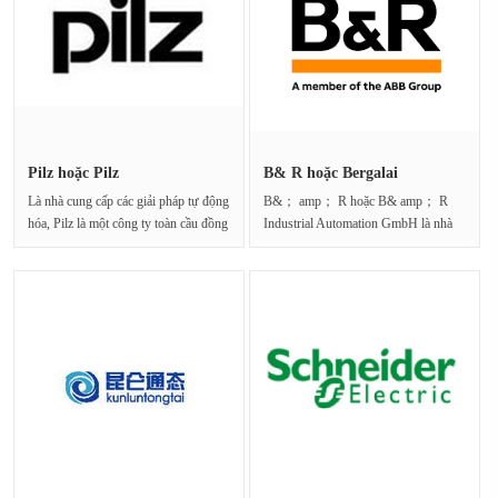
Pilz hoặc Pilz
B& R hoặc Bergalai
Là nhà cung cấp các giải pháp tự động
B&； amp； R hoặc B& amp； R
hóa, Pilz là một công ty toàn cầu đồng
Industrial Automation GmbH là nhà
nghĩa···
sản xuất công nghệ tự độ···