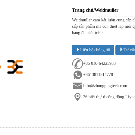
Trang chủ/Weidmuller
Weidmuller cam kết luôn cung cấp ch
cấp sản phẩm mà còn thiết lập mối q
hàng để phát tri···
Liên hệ chúng tôi
Tư vấ
+86 010-64225983
+8613811814778
info@zhongpingtech.com
26 biệt thự ở cộng đồng Liy