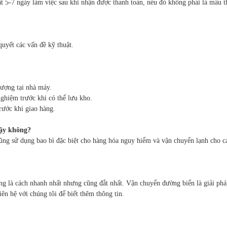
t 5-7 ngày làm việc sau khi nhận được thanh toán, nếu đó không phải là mẫu th
quyết các vấn đề kỹ thuật.
lượng tại nhà máy.
ghiệm trước khi có thể lưu kho.
rước khi giao hàng.
cậy không?
cũng sử dụng bao bì đặc biệt cho hàng hóa nguy hiểm và vận chuyển lạnh cho cá
g là cách nhanh nhất nhưng cũng đắt nhất. Vận chuyển đường biển là giải pháp
ên hệ với chúng tôi để biết thêm thông tin.