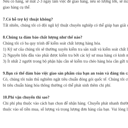
Nếu có hàng, sẽ mất 2-3 ngày làm việc để giao hàng, nếu số lượng lớn, sẽ mấ
giao hàng cụ thể.
7.Có hỗ trợ kỹ thuật không?
Tất nhiên, chúng tôi có đội ngũ kỹ thuật chuyên nghiệp có thể giúp bạn giải 
8.Chúng ta đảm bảo chất lượng như thế nào?
Chúng tôi có ba quy trình để kiểm soát chất lượng hàng hóa.
1) Kỹ sư của chúng tôi sẽ thường xuyên kiểm tra sản xuất và kiểm soát chất 
2) Nguyên liệu đầu vào phải được kiểm tra bởi các kỹ sư mua hàng có kinh n
3) Ít nhất 2 người trong bộ phận hậu cần sẽ kiểm tra chéo hàng hóa cần gửi t
9.Bạn có thể đảm bảo việc giao sản phẩm của bạn an toàn và đáng tin 
Có, chúng tôi tuân thủ nghiêm ngặt tiêu chuẩn đóng gói quốc tế. Chúng tôi 
bì tiêu chuẩn hàng hóa thông thường có thể phát sinh thêm chi phí.
10.Phí vận chuyển thì sao?
Chi phí phụ thuộc vào cách bạn chọn để nhận hàng. Chuyển phát nhanh thườn
thuộc vào số tiền mua, số lượng và trọng lượng đơn hàng của bạn. Vui lòng li