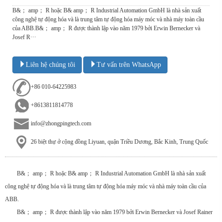
B&； amp； R hoặc B& amp； R Industrial Automation GmbH là nhà sản xuất
công nghệ tự động hóa và là trung tâm tự động hóa máy móc và nhà máy toàn cầu
của ABB.B&； amp； R được thành lập vào năm 1979 bởi Erwin Bernecker và
Josef R···
Liên hệ chúng tôi
Tư vấn trên WhatsApp
+86 010-64225983
+8613811814778
info@zhongpingtech.com
26 biệt thự ở cộng đồng Liyuan, quận Triều Dương, Bắc Kinh, Trung Quốc
B&； amp； R hoặc B& amp； R Industrial Automation GmbH là nhà sản xuất
công nghệ tự động hóa và là trung tâm tự động hóa máy móc và nhà máy toàn cầu của
ABB.
B&； amp； R được thành lập vào năm 1979 bởi Erwin Bernecker và Josef Rainer