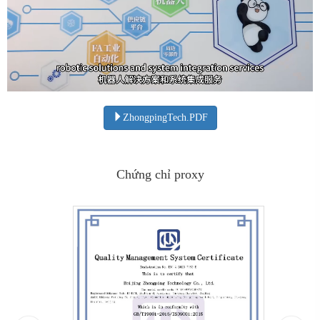
ZhongpingTech.PDF
Chứng chỉ proxy