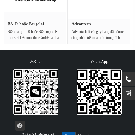
B& R hoặc Bergalai
Advantech
B&； amp； R hoặc B& amp； R
Advantech là công ty hàng đầu được
Industrial Automation GmbH là nhà
công nhận trên toàn cầu trong lĩnh
sản xuất công nghệ tự độ···
vực máy tính ···
WeChat
WhatsApp