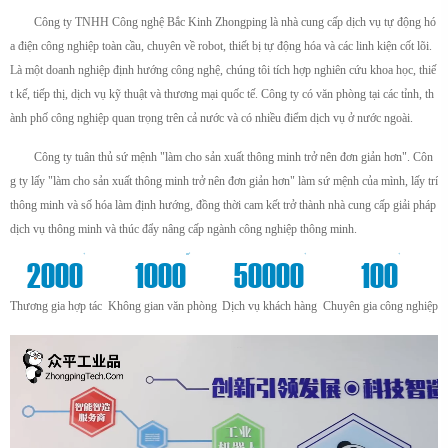
Công ty TNHH Công nghệ Bắc Kinh Zhongping là nhà cung cấp dịch vụ tự động hó
a điện công nghiệp toàn cầu, chuyên về robot, thiết bị tự động hóa và các linh kiện cốt lõi.
Là một doanh nghiệp định hướng công nghệ, chúng tôi tích hợp nghiên cứu khoa học, thiế
t kế, tiếp thị, dịch vụ kỹ thuật và thương mại quốc tế. Công ty có văn phòng tại các tỉnh, th
ành phố công nghiệp quan trọng trên cả nước và có nhiều điểm dịch vụ ở nước ngoài.
Công ty tuân thủ sứ mệnh "làm cho sản xuất thông minh trở nên đơn giản hơn". Côn
g ty lấy "làm cho sản xuất thông minh trở nên đơn giản hơn" làm sứ mệnh của mình, lấy trí
thông minh và số hóa làm định hướng, đồng thời cam kết trở thành nhà cung cấp giải pháp
dịch vụ thông minh và thúc đẩy nâng cấp ngành công nghiệp thông minh.
+
m²
+
+
2000
1000
50000
100
Thương gia hợp tác
Không gian văn phòng
Dịch vụ khách hàng
Chuyên gia công nghiệp