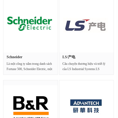
Schneider
LS/产电
Là một công ty nằm trong danh sách
Câu chuyện thương hiệu và triết lý
Fortune 500, Schneider Electric, một
của LS Industrial Systems:LS
chuyên gia về quản ···
Industrial Systems cam kết···