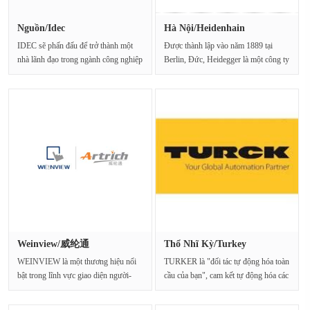
Nguồn/Idec
Hà Nội/Heidenhain
IDEC sẽ phấn đấu để trở thành một
Được thành lập vào năm 1889 tại
nhà lãnh đạo trong ngành công nghiệp
Berlin, Đức, Heidegger là một công ty
tự động hó···
công nghệ đo l···
Weinview/威纶通
Thổ Nhĩ Kỳ/Turkey
WEINVIEW là một thương hiệu nổi
TURKER là "đối tác tự động hóa toàn
bật trong lĩnh vực giao diện người-
cầu của bạn", cam kết tự động hóa các
máy (HMI) và hệ th···
nhà má···