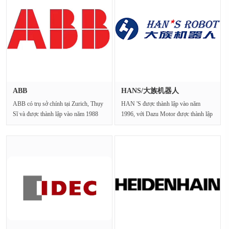
ABB
HANS/大族机器人
ABB có trụ sở chính tại Zurich, Thụy
HAN 'S được thành lập vào năm
Sĩ và được thành lập vào năm 1988
1996, với Dazu Motor được thành lập
bởi sự hợp ···
vào năm 2005, dành···