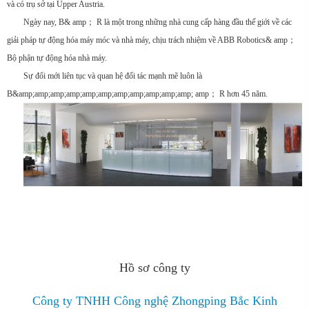
và có trụ sở tại Upper Austria.
Ngày nay, B& amp； R là một trong những nhà cung cấp hàng đầu thế giới về các
giải pháp tự động hóa máy móc và nhà máy, chịu trách nhiệm về ABB Robotics& amp；
Bộ phận tự động hóa nhà máy.
Sự đổi mới liên tục và quan hệ đối tác mạnh mẽ luôn là
B&amp;amp;amp;amp;amp;amp;amp;amp;amp;amp;amp; amp； R hơn 45 năm.
Hồ sơ công ty
Công ty TNHH Công nghệ Zhongping Bắc Kinh