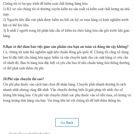
Chúng tôi có ba quy trình để kiểm soát chất lượng hàng hóa.
1) Kỹ sư của chúng tôi sẽ thường xuyên kiểm tra sản xuất và kiểm soát chất lượng tại nhà
máy.
2) Nguyên liệu đầu vào phải được kiểm tra bởi các kỹ sư mua hàng có kinh nghiệm trước
khi có thể lưu kho.
3) Ít nhất 2 người trong bộ phận hậu cần sẽ kiểm tra chéo hàng hóa cần gửi trước khi giao
hàng.
9.Bạn có thể đảm bảo việc giao sản phẩm của bạn an toàn và đáng tin cậy không?
Có, chúng tôi tuân thủ nghiêm ngặt tiêu chuẩn đóng gói quốc tế. Chúng tôi cũng sử dụng
bao bì đặc biệt cho hàng hóa nguy hiểm và vận chuyển lạnh cho các mặt hàng có yêu cầu
về nhiệt độ. Bao bì hàng hóa đặc biệt và yêu cầu bao bì tiêu chuẩn hàng hóa thông thường
có thể phát sinh thêm chi phí.
10.Phí vận chuyển thì sao?
Chi phí phụ thuộc vào cách bạn chọn để nhận hàng. Chuyển phát nhanh thường là cách
nhanh nhất nhưng cũng đắt nhất. Vận chuyển đường biển là giải pháp tốt nhất cho số
lượng lớn hàng hóa. Chi phí vận chuyển chính xác phụ thuộc vào số tiền mua, số lượng và
trọng lượng đơn hàng của bạn. Vui lòng liên hệ với chúng tôi để biết thêm thông tin.
Go Back
Trước:
Trang chủ/Weidmuller