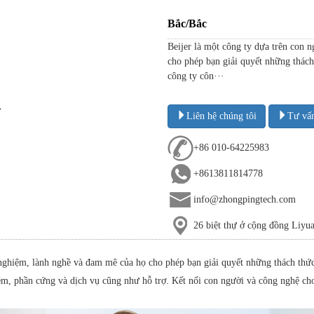
Bắc/Bắc
Beijer là một công ty dựa trên con 
cho phép bạn giải quyết những thách 
công ty côn···
Liên hệ chúng tôi
Tư vấ
+86 010-64225983
+8613811814778
info@zhongpingtech.com
26 biệt thự ở cộng đồng Liy
nghiệm, lành nghề và đam mê của họ cho phép bạn giải quyết những thách thức 
ềm, phần cứng và dịch vụ cũng như hỗ trợ. Kết nối con người và công nghệ ch