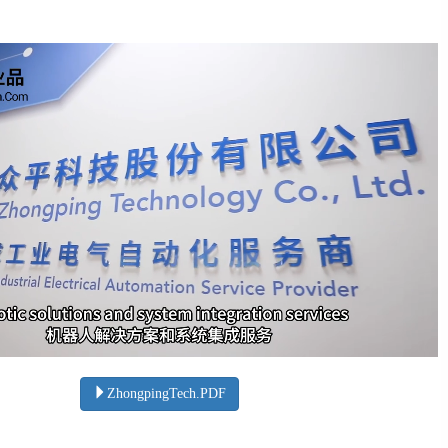
ZhongpingTech.PDF