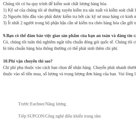
Chúng tôi có ba quy trình để kiểm soát chất lượng hàng hóa.
1) Kỹ sư của chúng tôi sẽ thường xuyên kiểm tra sản xuất và kiểm soát chất 
2) Nguyên liệu đầu vào phải được kiểm tra bởi các kỹ sư mua hàng có kinh n
3) Ít nhất 2 người trong bộ phận hậu cần sẽ kiểm tra chéo hàng hóa cần gửi t
9.Bạn có thể đảm bảo việc giao sản phẩm của bạn an toàn và đáng tin 
Có, chúng tôi tuân thủ nghiêm ngặt tiêu chuẩn đóng gói quốc tế. Chúng tôi 
bì tiêu chuẩn hàng hóa thông thường có thể phát sinh thêm chi phí.
10.Phí vận chuyển thì sao?
Chi phí phụ thuộc vào cách bạn chọn để nhận hàng. Chuyển phát nhanh thườn
thuộc vào số tiền mua, số lượng và trọng lượng đơn hàng của bạn. Vui lòng li
Trước:
Euchner/Năng lượng
Tiếp:
SUPCON/Công nghệ điều khiển trung tâm