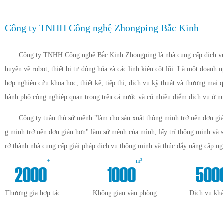
Công ty TNHH Công nghệ Zhongping Bắc Kinh
Công ty TNHH Công nghệ Bắc Kinh Zhongping là nhà cung cấp dịch vụ 
huyên về robot, thiết bị tự động hóa và các linh kiện cốt lõi. Là một doanh 
hợp nghiên cứu khoa học, thiết kế, tiếp thị, dịch vụ kỹ thuật và thương mại q
hành phố công nghiệp quan trọng trên cả nước và có nhiều điểm dịch vụ ở n
Công ty tuân thủ sứ mệnh "làm cho sản xuất thông minh trở nên đơn giả
g minh trở nên đơn giản hơn" làm sứ mệnh của mình, lấy trí thông minh và 
rở thành nhà cung cấp giải pháp dịch vụ thông minh và thúc đẩy nâng cấp n
+
m²
2000
1000
500
Thương gia hợp tác
Không gian văn phòng
Dịch vụ kh