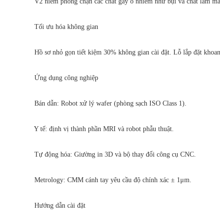
V2 niêm phong chặn các chất gây ô nhiễm như bụi và chất làm mát. 
Tối ưu hóa không gian
Hồ sơ nhỏ gọn tiết kiệm 30% không gian cài đặt. Lỗ lắp đặt khoan tr
Ứng dụng công nghiệp
Bán dẫn: Robot xử lý wafer (phòng sạch ISO Class 1).
Y tế: định vị thành phần MRI và robot phẫu thuật.
Tự động hóa: Giường in 3D và bộ thay đổi công cụ CNC.
Metrology: CMM cánh tay yêu cầu độ chính xác ± 1μm.
Hướng dẫn cài đặt