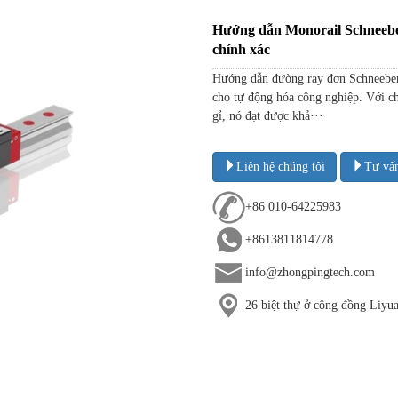
Hướng dẫn Monorail Schneebe
chính xác
Hướng dẫn đường ray đơn Schneeber
cho tự động hóa công nghiệp. Với 
gỉ, nó đạt được khả···
Liên hệ chúng tôi
Tư vấ
+86 010-64225983
+8613811814778
info@zhongpingtech.com
26 biệt thự ở cộng đồng Liy