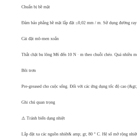
Chuẩn bị bề mặt
Đảm bảo phẳng bề mặt lắp đặt ≤0,02 mm / m. Sử dụng đường ray
Cài đặt mô-men xoắn
Thắt chặt bu lông M6 đến 10 N · m theo chuỗi chéo. Quá nhiều mô-
Bôi trơn
Pre-greased cho cuộc sống. Đối với các ứng dụng tốc độ cao (&gt; 
Ghi chú quan trọng
⚠️ Tránh biến dạng nhiệt
Lắp đặt xa các nguồn nhiệt& amp; gt; 80 ° C. Hệ số mở rộng nhiệt