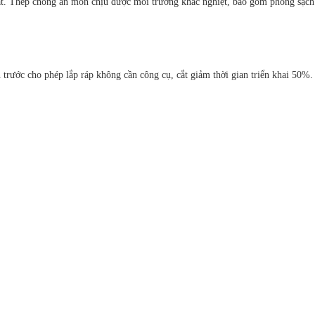
Thép chống ăn mòn chịu được môi trường khắc nghiệt, bao gồm phòng sạch 
ước cho phép lắp ráp không cần công cụ, cắt giảm thời gian triển khai 50%.