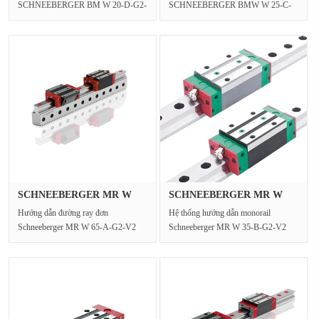
SCHNEEBERGER BM W 20-D-G2-
SCHNEEBERGER BMW W 25-C-
V2 cung cấp chuyển động tốc độ cao
G2-V2 cung cấp chiều rộng đường
với hồ ···
sắt 25mm v···
SCHNEEBERGER MR W
SCHNEEBERGER MR W
65-A-G2-V2 Đ···
35-B-G2-V2 đ···
Hướng dẫn đường ray đơn
Hệ thống hướng dẫn monorail
Schneeberger MR W 65-A-G2-V2
Schneeberger MR W 35-B-G2-V2
thiết lập các tiêu chuẩn mới cho···
cung cấp độ cứng và độ chính···