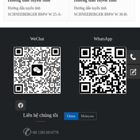
Hướng dẫn tuyến tính
Hướng dẫn tuyến tính
SCHNEEBER···
SCHNEEBER···
Hướng dẫn tuyến tính
Hướng dẫn tuyến tính
SCHNEEBERGER BMW W 25-A-
SCHNEEBERGER BMW W 30-B-
G2-V2 có chiều rộng đường sắt
G2-V2 cung cấp chiều rộng đường
25mm mạnh m···
sắt 30mm m···
WeChat
WhatsApp
Liên hệ chúng tôi
China
Malaysia
+86 13811814778