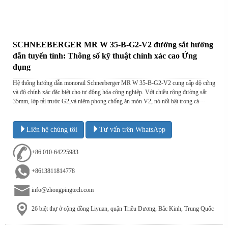
SCHNEEBERGER MR W 35-B-G2-V2 đường sắt hướng
dẫn tuyến tính: Thông số kỹ thuật chính xác cao Ứng
dụng
Hệ thống hướng dẫn monorail Schneeberger MR W 35-B-G2-V2 cung cấp độ cứng
và độ chính xác đặc biệt cho tự động hóa công nghiệp. Với chiều rộng đường sắt
35mm, lớp tải trước G2,và niêm phong chống ăn mòn V2, nó nổi bật trong cá···
Liên hệ chúng tôi
Tư vấn trên WhatsApp
+86 010-64225983
+8613811814778
info@zhongpingtech.com
26 biệt thự ở cộng đồng Liyuan, quận Triều Dương, Bắc Kinh, Trung Quốc