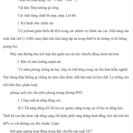
Nhiệt độ hoạt động -30 ° C đến + 100 ° C
Vật liệu Thép không gỉ cứng
Các tính năng chính & amp; amp; Lợi thế
1. Kỹ thuật siêu chính xác
G2 preload giảm thiểu độ lệch trong các nhiệm vụ chính xác cao. Khả năng sản
xuất chặt chẽ (± 0,001 mm) đảm bảo khả năng lặp lại trong thiết bị đo lường và hệ thống
quang học.
Máy mài đường đua tích hợp làm giảm ma sát cho chuyển động mượt mà hơn.
2. Bảo vệ môi trường mạnh mẽ
V2 niêm phong chống lại bụi, chip và chất lỏng trong các hội thảo khắc nghiệt.
Xây dựng thép không gỉ chống ăn mòn chịu được chất làm mát và hóa chất. Lý tưởng cho
chế biến thực phẩm hoặc
phòng sạch yêu cầu niêm phong tương đương IP65.
3. Công suất tải năng động cao
28.5 Tải năng động kN hỗ trợ các gantry nặng trong các tế bào tự động hóa.
Thiết kế con lăn được cấp bằng sáng chế phân phối căng thẳng bình đẳng, kéo dài tuổi thọ
40% so với đường ray tiêu chuẩn. Giảm
thời gian ngừng hoạt động trong dây chuyền sản xuất 24/7.