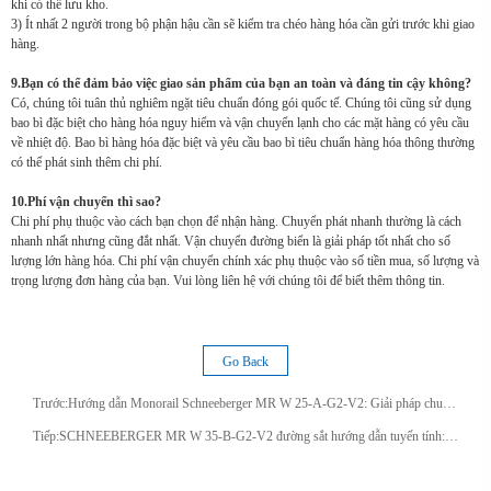
khi có thể lưu kho.
3) Ít nhất 2 người trong bộ phận hậu cần sẽ kiểm tra chéo hàng hóa cần gửi trước khi giao
hàng.
9.Bạn có thể đảm bảo việc giao sản phẩm của bạn an toàn và đáng tin cậy không?
Có, chúng tôi tuân thủ nghiêm ngặt tiêu chuẩn đóng gói quốc tế. Chúng tôi cũng sử dụng
bao bì đặc biệt cho hàng hóa nguy hiểm và vận chuyển lạnh cho các mặt hàng có yêu cầu
về nhiệt độ. Bao bì hàng hóa đặc biệt và yêu cầu bao bì tiêu chuẩn hàng hóa thông thường
có thể phát sinh thêm chi phí.
10.Phí vận chuyển thì sao?
Chi phí phụ thuộc vào cách bạn chọn để nhận hàng. Chuyển phát nhanh thường là cách
nhanh nhất nhưng cũng đắt nhất. Vận chuyển đường biển là giải pháp tốt nhất cho số
lượng lớn hàng hóa. Chi phí vận chuyển chính xác phụ thuộc vào số tiền mua, số lượng và
trọng lượng đơn hàng của bạn. Vui lòng liên hệ với chúng tôi để biết thêm thông tin.
Go Back
Trước:
Hướng dẫn Monorail Schneeberger MR W 25-A-G2-V2: Giải pháp chuyển động tuyến tính chính xác
Tiếp:
SCHNEEBERGER MR W 35-B-G2-V2 đường sắt hướng dẫn tuyến tính: Thông số kỹ thuật chính xác cao Ứng dụng