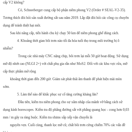
cấp V2 không?
Có, Schneeberger cung cấp bộ phận niêm phong V2 (Order # SEAL-V2-35).
Tương thích đòi hỏi sản xuất đường sắt sau năm 2019. Lắp đặt đòi hỏi các công cụ chuyên
dụng để tránh thiệt hại môi.
Sau khi nâng cấp, tiến hành chu kỳ chạy 50 km để niêm phong ghế đúng cách.
4. Khoảng thời gian bôi trơn nào tối đa hóa tuổi thọ trong môi trường bị ô
nhiễm?
Trong các nhà máy CNC nặng chip, bôi trơn lại mỗi 50 giờ hoạt động. Sử dụng
mỡ độ nhớt cao (NLGI 2+) với chất phụ gia rắn như MoS2. Đối với các khu vực rửa, mỡ
cấp thực phẩm mở rộng
khoảng thời gian đến 200 giờ. Giám sát phát thải âm thanh để phát hiện mài mòn
sớm.
5. Làm thế nào để khắc phục sự cố tăng cường kháng lăn?
Đầu tiên, kiểm tra niêm phong cho sự xâm nhập của mảnh vỡ bằng cách sử
dụng kính borescopes. Kiểm tra độ phẳng đường sắt với phẳng quang học - cong hơn 0,03
mm / m gây ra ràng buộc. Kiểm tra shims sắp xếp vận chuyển là
nguyên vẹn. Cuối cùng, thanh lọc mỡ cũ; chất bôi trơn cứng chiếm 70% các vấn đề