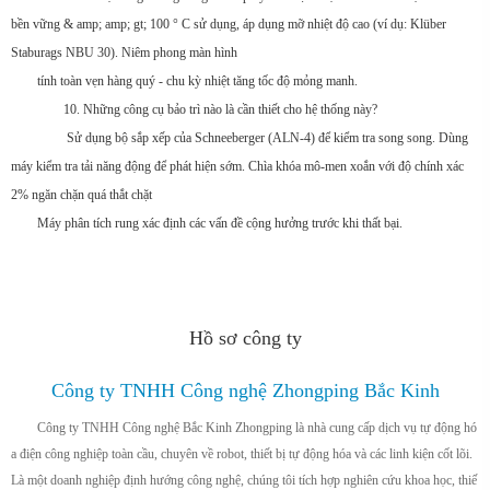
bền vững & amp; amp; gt; 100 ° C sử dụng, áp dụng mỡ nhiệt độ cao (ví dụ: Klüber
Staburags NBU 30). Niêm phong màn hình
tính toàn vẹn hàng quý - chu kỳ nhiệt tăng tốc độ mỏng manh.
10. Những công cụ bảo trì nào là cần thiết cho hệ thống này?
Sử dụng bộ sắp xếp của Schneeberger (ALN-4) để kiểm tra song song. Dùng
máy kiểm tra tải năng động để phát hiện sớm. Chìa khóa mô-men xoắn với độ chính xác
2% ngăn chặn quá thắt chặt
Máy phân tích rung xác định các vấn đề cộng hưởng trước khi thất bại.
Hồ sơ công ty
Công ty TNHH Công nghệ Zhongping Bắc Kinh
Công ty TNHH Công nghệ Bắc Kinh Zhongping là nhà cung cấp dịch vụ tự động hó
a điện công nghiệp toàn cầu, chuyên về robot, thiết bị tự động hóa và các linh kiện cốt lõi.
Là một doanh nghiệp định hướng công nghệ, chúng tôi tích hợp nghiên cứu khoa học, thiế