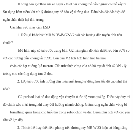
Không bao giờ tháo rời xe ngựa - thiệt hại không thể đảo ngược có thể xảy ra.
Sử dụng hàm mềm khi xử lý đường ray để bảo vệ đường đua. Đảm bảo đặt đất điện để
ngăn chặn thiệt hại tĩnh trong
Các khu vực nhạy cảm ESD
1. Điều gì khác biệt MR W 35-B-G2-V2 với các hướng dẫn tuyến tính tiêu
chuẩn?
Mô hình này có tải trước trung bình G2, làm giảm độ lệch dưới lực bên 30% so
với các hướng dẫn không tải trước. Con dấu V2 tích hợp hình học ba môi
chặn các hạt xuống 0,5 micron. Cấu trúc thép cứng của nó hỗ trợ tải tĩnh 42 kN - lý
tưởng cho các ứng dụng trục Z dọc.
2. Lớp tải trước ảnh hưởng đến hiệu suất trong tự động hóa tốc độ cao như thế
nào?
G2 preload loại bỏ dao động vận chuyển ở tốc độ vượt quá 2g. Điều này duy trì
độ chính xác vị trí trong khi thay đổi hướng nhanh chóng. Giảm rung ngăn chặn vòng bi
brinelling, quan trọng cho tuổi thọ trong robot chọn và đặt. Luôn phù hợp với các yêu
cầu về lực đẩy.
3. Tôi có thể thay thế niêm phong trên đường ray MR W 35 hiện có bằng nâng