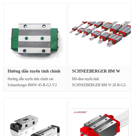
Hướng dẫn tuyến tính chính
SCHNEEBERGER BM W
xác···
20-B-G2-V2 T···
Hướng dẫn tuyến tính chính xác
Mô-đun tuyến tính
Schneeberger BMW 45-B-G2-V2
SCHNEEBERGER BM W 20-B-G2-
cung cấp độ cứng và khả nă···
V2 cung cấp độ chính xác nặng với
hồ sơ cứ···