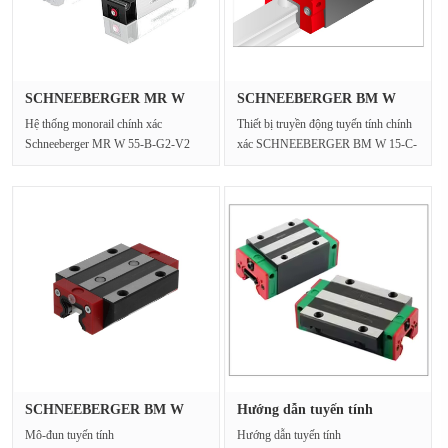
SCHNEEBERGER MR W
SCHNEEBERGER BM W
55-B-G2-V2 H···
15-C-G2-V2 M···
Hệ thống monorail chính xác
Thiết bị truyền động tuyến tính chính
Schneeberger MR W 55-B-G2-V2
xác SCHNEEBERGER BM W 15-C-
cung cấp khả năng tải vô song cho···
G2-V2 tích hợp một ổ ···
SCHNEEBERGER BM W
Hướng dẫn tuyến tính
20-D-G2-V2 T···
SCHNEEBER···
Mô-đun tuyến tính
Hướng dẫn tuyến tính