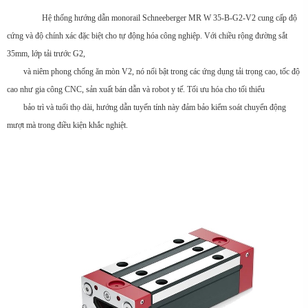
Hệ thống hướng dẫn monorail Schneeberger MR W 35-B-G2-V2 cung cấp độ
cứng và độ chính xác đặc biệt cho tự động hóa công nghiệp. Với chiều rộng đường sắt
35mm, lớp tải trước G2,
và niêm phong chống ăn mòn V2, nó nổi bật trong các ứng dụng tải trọng cao, tốc độ
cao như gia công CNC, sản xuất bán dẫn và robot y tế. Tối ưu hóa cho tối thiểu
bảo trì và tuổi thọ dài, hướng dẫn tuyến tính này đảm bảo kiểm soát chuyển động
mượt mà trong điều kiện khắc nghiệt.