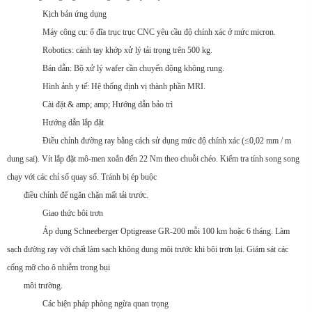
Kịch bản ứng dụng
Máy công cụ: ổ đĩa trục trục CNC yêu cầu độ chính xác ở mức micron.
Robotics: cánh tay khớp xử lý tải trọng trên 500 kg.
Bán dẫn: Bộ xử lý wafer cần chuyển động không rung.
Hình ảnh y tế: Hệ thống định vị thành phần MRI.
Cài đặt & amp; amp; Hướng dẫn bảo trì
Hướng dẫn lắp đặt
Điều chỉnh đường ray bằng cách sử dụng mức độ chính xác (≤0,02 mm / m
dung sai). Vít lắp đặt mô-men xoắn đến 22 Nm theo chuỗi chéo. Kiểm tra tính song song
chạy với các chỉ số quay số. Tránh bị ép buộc
điều chỉnh để ngăn chặn mất tải trước.
Giao thức bôi trơn
Áp dụng Schneeberger Optigrease GR-200 mỗi 100 km hoặc 6 tháng. Làm
sạch đường ray với chất làm sạch không dung môi trước khi bôi trơn lại. Giám sát các
cổng mỡ cho ô nhiễm trong bụi
môi trường.
Các biện pháp phòng ngừa quan trọng