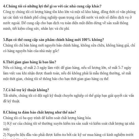
4.Chúng tôi có những lợi thế gì so với các nhà cung cấp khác?
Công ty chúng tôi có lượng hàng tồn kho lớn và một số kho hàng, đồng thời có văn phòng
tại các tỉnh và thành phố công nghiệp quan trọng của đất nước và một số điểm dịch vụ ở
nước ngoài. Để cung cấp cho bạn dịch vụ toàn diện một điểm dừng về sản xuất thông
minh, tiết kiệm công sức, nhân lực và chi phí.
5.Bạn có thể cung cấp sản phẩm chính hãng mới 100% không?
Chúng tôi chỉ bán hàng mới nguyên bản chính hãng, không sửa chữa, không hàng giả, chỉ
có hàng nguyên bản của nhà máy gốc!
6.Thời gian giao hàng là bao lâu?
Nếu có hàng, sẽ mất 2-3 ngày làm việc để giao hàng, nếu số lượng lớn, sẽ mất 5-7 ngày
làm việc sau khi nhận được thanh toán, nếu đó không phải là mẫu thông thường, sẽ mất
một thời gian, chúng tôi sẽ thông báo cho bạn thời gian giao hàng cụ thể.
7.Có hỗ trợ kỹ thuật không?
Tất nhiên, chúng tôi có đội ngũ kỹ thuật chuyên nghiệp có thể giúp bạn giải quyết các vấn
đề kỹ thuật.
8.Chúng ta đảm bảo chất lượng như thế nào?
Chúng tôi có ba quy trình để kiểm soát chất lượng hàng hóa.
1) Kỹ sư của chúng tôi sẽ thường xuyên kiểm tra sản xuất và kiểm soát chất lượng tại nhà
máy.
2) Nguyên liệu đầu vào phải được kiểm tra bởi các kỹ sư mua hàng có kinh nghiệm trước