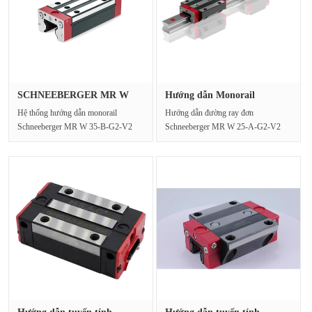
SCHNEEBERGER MR W
Hướng dẫn Monorail
35-B-G2-V2 đ···
Schneeberge···
Hệ thống hướng dẫn monorail
Hướng dẫn đường ray đơn
Schneeberger MR W 35-B-G2-V2
Schneeberger MR W 25-A-G2-V2
cung cấp độ cứng và độ chính ···
cung cấp chuyển động tuyến tính ···