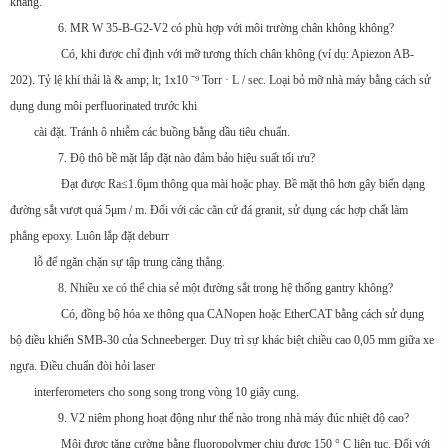
kháng.
6. MR W 35-B-G2-V2 có phù hợp với môi trường chân không không?
Có, khi được chỉ định với mỡ tương thích chân không (ví dụ: Apiezon AB-
202). Tỷ lệ khí thải là & amp; lt; 1x10 ⁻⁹ Torr · L / sec. Loại bỏ mỡ nhà máy bằng cách sử
dụng dung môi perfluorinated trước khi
cài đặt. Tránh ô nhiễm các buồng bằng dầu tiêu chuẩn.
7. Độ thô bề mặt lắp đặt nào đảm bảo hiệu suất tối ưu?
Đạt được Ra≤1.6μm thông qua mài hoặc phay. Bề mặt thô hơn gây biến dạng
đường sắt vượt quá 5μm / m. Đối với các căn cứ đá granit, sử dụng các hợp chất làm
phẳng epoxy. Luôn lắp đặt deburr
lỗ để ngăn chặn sự tập trung căng thẳng.
8. Nhiều xe có thể chia sẻ một đường sắt trong hệ thống gantry không?
Có, đồng bộ hóa xe thông qua CANopen hoặc EtherCAT bằng cách sử dụng
bộ điều khiển SMB-30 của Schneeberger. Duy trì sự khác biệt chiều cao 0,05 mm giữa xe
ngựa. Điều chuẩn đòi hỏi laser
interferometers cho song song trong vòng 10 giây cung.
9. V2 niêm phong hoạt động như thế nào trong nhà máy đúc nhiệt độ cao?
Môi được tăng cường bằng fluoropolymer chịu được 150 ° C liên tục. Đối với