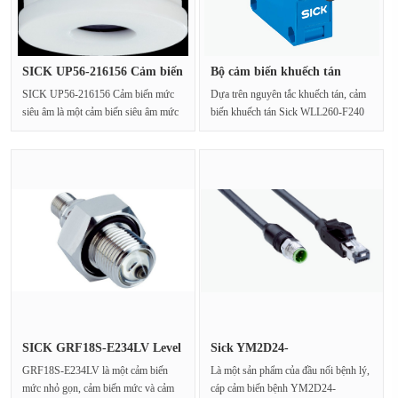
SICK UP56-216156 Cảm biến
Bộ cảm biến khuếch tán
mức ···
WLL260-···
SICK UP56-216156 Cảm biến mức
Dựa trên nguyên tắc khuếch tán, cảm
siêu âm là một cảm biến siêu âm mức
biến khuếch tán Sick WLL260-F240
tiên tiến và máy d···
là một cảm biến p···
SICK GRF18S-E234LV Level
Sick YM2D24-
Trans···
050PN4MRJA4: Cáp c···
GRF18S-E234LV là một cảm biến
Là một sản phẩm của đầu nối bệnh lý,
mức nhỏ gọn, cảm biến mức và cảm
cáp cảm biến bệnh YM2D24-