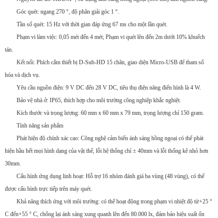
Góc quét: ngang 270 °, độ phân giải góc 1 °.
Tần số quét: 15 Hz với thời gian đáp ứng 67 ms cho một lần quét.
Phạm vi làm việc: 0,05 mét đến 4 mét; Phạm vi quét lên đến 2m dưới 10% khuếch
tán.
Kết nối: Phích cắm thiết bị D-Sub-HD 15 chân, giao diện Micro-USB để tham số
hóa và dịch vụ.
Yêu cầu nguồn điện: 9 V DC đến 28 V DC, tiêu thụ điện năng điển hình là 4 W.
Bảo vệ nhà ở: IP65, thích hợp cho môi trường công nghiệp khắc nghiệt.
Kích thước và trọng lượng: 60 mm x 60 mm x 79 mm, trọng lượng chỉ 150 gram.
Tính năng sản phẩm
Phát hiện độ chính xác cao: Công nghệ cảm biến ánh sáng hồng ngoại có thể phát
hiện hầu hết mọi hình dạng của vật thể, lỗi hệ thống chỉ ± 40mm và lỗi thống kê nhỏ hơn
30mm.
Cấu hình ứng dụng linh hoạt: Hỗ trợ 16 nhóm đánh giá ba vùng (48 vùng), có thể
được cấu hình trực tiếp trên máy quét.
Khả năng thích ứng với môi trường: có thể hoạt động trong phạm vi nhiệt độ từ+25 °
C đến+55 ° C, chống lại ánh sáng xung quanh lên đến 80.000 lx, đảm bảo hiệu suất ổn