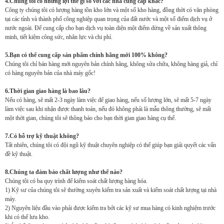
4.Chúng tôi có những lợi thế gì so với các nhà cung cấp khác?
Công ty chúng tôi có lượng hàng tồn kho lớn và một số kho hàng, đồng thời có văn phòng
tại các tỉnh và thành phố công nghiệp quan trọng của đất nước và một số điểm dịch vụ ở
nước ngoài. Để cung cấp cho bạn dịch vụ toàn diện một điểm dừng về sản xuất thông
minh, tiết kiệm công sức, nhân lực và chi phí.
5.Bạn có thể cung cấp sản phẩm chính hãng mới 100% không?
Chúng tôi chỉ bán hàng mới nguyên bản chính hãng, không sửa chữa, không hàng giả, chỉ
có hàng nguyên bản của nhà máy gốc!
6.Thời gian giao hàng là bao lâu?
Nếu có hàng, sẽ mất 2-3 ngày làm việc để giao hàng, nếu số lượng lớn, sẽ mất 5-7 ngày
làm việc sau khi nhận được thanh toán, nếu đó không phải là mẫu thông thường, sẽ mất
một thời gian, chúng tôi sẽ thông báo cho bạn thời gian giao hàng cụ thể.
7.Có hỗ trợ kỹ thuật không?
Tất nhiên, chúng tôi có đội ngũ kỹ thuật chuyên nghiệp có thể giúp bạn giải quyết các vấn
đề kỹ thuật.
8.Chúng ta đảm bảo chất lượng như thế nào?
Chúng tôi có ba quy trình để kiểm soát chất lượng hàng hóa.
1) Kỹ sư của chúng tôi sẽ thường xuyên kiểm tra sản xuất và kiểm soát chất lượng tại nhà
máy.
2) Nguyên liệu đầu vào phải được kiểm tra bởi các kỹ sư mua hàng có kinh nghiệm trước
khi có thể lưu kho.