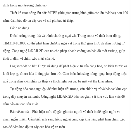
định trong môi trường phức tạp.
Thiết kế cuộc sống lâu dài: MTBF (thời gian trung bình giữa các lần thất bại) hơn 100
năm, đảm bảo độ tin cậy cao và chi phí bảo trì thấp.
Cảnh áp dụng
Điều hướng trong nhà và tránh chướng ngại vật: Trong robot và thiết bị tự động,
TIM310-103000 có thể phát hiện chướng ngại vật trong thời gian thực để điều hướng tự
động. Công nghệ LiDAR 2D của nó cho phép nhanh chóng tạo bản đồ môi trường, giúp
thiết bị định vị chính xác vị trí của nó.
Logistics&Kho bãi: Được sử dụng để phát hiện vị trí của hàng hóa, đo kích thước và
khối lượng, tối ưu hóa không gian lưu trữ. Cảm biến ánh sáng hồng ngoại hoạt động hiệu
quả trong điều kiện phản xạ thấp và thích nghi với các bề mặt vật thể khác nhau.
Tự động hóa công nghiệp: để phát hiện đối tượng, căn chỉnh vị trí và bảo vệ khu vực
trong dây chuyền sản xuất. Công nghệ LiDAR 2D liên tục giám sát khu vực làm việc để
đảm bảo an toàn sản xuất.
Bảo vệ an toàn: Phát hiện mức độ gần gũi của người và thiết bị để ngăn ngừa va
chạm ngẫu nhiên. Cảm biến ánh sáng hồng ngoại cung cấp khả năng phát hiện chính xác
cao để đảm bảo độ tin cậy của bảo vệ an toàn.