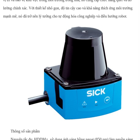
vị trí và bảo vệ khu vực trong môi trường trong nhà, nó cung cấp chức năng quét và đo
lường chính xác. Với thiết kế nhỏ gọn, độ tin cậy cao và khả năng thích ứng môi trường
mạnh mẽ, nó đã trở nên lý tưởng cho tự động hóa công nghiệp và điều hướng robot.
Thông số sản phẩm
Nguyên tắc đo: HDDM+, sử dụng ánh sáng hồng ngoại (850 nm) làm nguồn sáng.