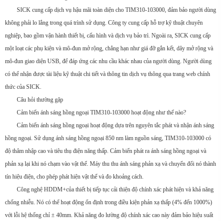
SICK cung cấp dịch vụ hậu mãi toàn diện cho TIM310-103000, đảm bảo người dùng
không phải lo lắng trong quá trình sử dụng. Công ty cung cấp hỗ trợ kỹ thuật chuyên
nghiệp, bao gồm vận hành thiết bị, cấu hình và dịch vụ bảo trì. Ngoài ra, SICK cung cấp
một loạt các phụ kiện và mô-đun mở rộng, chẳng hạn như giá đỡ gắn kết, dây mở rộng và
mô-đun giao diện USB, để đáp ứng các nhu cầu khác nhau của người dùng. Người dùng
có thể nhận được tài liệu kỹ thuật chi tiết và thông tin dịch vụ thông qua trang web chính
thức của SICK.
Câu hỏi thường gặp
Cảm biến ánh sáng hồng ngoại TIM310-103000 hoạt động như thế nào?
Cảm biến ánh sáng hồng ngoại hoạt động dựa trên nguyên tắc phát và nhận ánh sáng
hồng ngoại. Sử dụng ánh sáng hồng ngoại 850 nm làm nguồn sáng, TIM310-103000 có
độ thâm nhập cao và tiêu thụ điện năng thấp. Cảm biến phát ra ánh sáng hồng ngoại và
phản xạ lại khi nó chạm vào vật thể. Máy thu thu ánh sáng phản xạ và chuyển đổi nó thành
tín hiệu điện, cho phép phát hiện vật thể và đo khoảng cách.
Công nghệ HDDM+của thiết bị tiếp tục cải thiện độ chính xác phát hiện và khả năng
chống nhiễu. Nó có thể hoạt động ổn định trong điều kiện phản xạ thấp (4% đến 1000%)
với lỗi hệ thống chỉ ± 40mm. Khả năng đo lường độ chính xác cao này đảm bảo hiệu suất