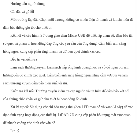
Hướng dẫn người dùng
Cài đặt và gỡ lỗi
Môi trường lắp đặt: Chọn môi trường không có nhiễu điện từ mạnh và khí ăn mòn để
đảm bảo thông gió tốt cho thiết bị.
Kết nối và cấu hình: Sử dụng giao diện Micro-USB để thiết lập tham số, đảm bảo tần
số quét và phạm vi hoạt động đáp ứng các yêu cầu của ứng dụng. Cảm biến ánh sáng
hồng ngoại cung cấp phản ứng nhanh và dữ liệu quét chính xác cao.
Bảo trì và kiểm tra
Làm sạch thường xuyên: Làm sạch nắp ống kính quang học và vỏ để ngăn bụi ảnh
hưởng đến độ chính xác quét. Cảm biến ánh sáng hồng ngoại nhạy cảm với bụi và làm
sạch thường xuyên đảm bảo hiệu suất tối ưu.
Kiểm tra kết nối: Thường xuyên kiểm tra cáp nguồn và tín hiệu để đảm bảo kết nối
của chúng chắc chắn và giữ cho thiết bị hoạt động ổn định.
Xử lý sự cố: Sử dụng các chỉ báo trạng thái (đèn LED màu đỏ và xanh lá cây) để xác
định tình trạng hoạt động của thiết bị. LiDAR 2D cung cấp phản hồi trạng thái trực quan
để nhanh chóng xác định các vấn đề.
Lưu ý