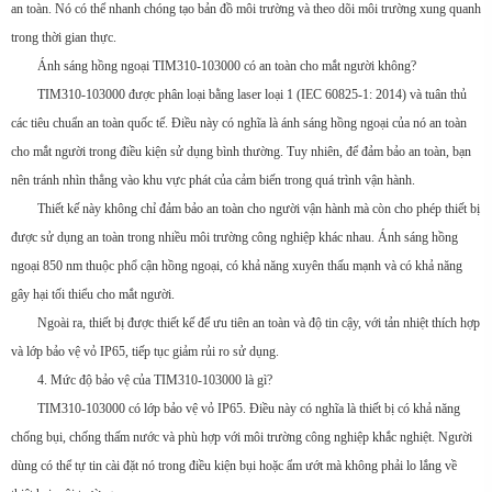
an toàn. Nó có thể nhanh chóng tạo bản đồ môi trường và theo dõi môi trường xung quanh
trong thời gian thực.
Ánh sáng hồng ngoại TIM310-103000 có an toàn cho mắt người không?
TIM310-103000 được phân loại bằng laser loại 1 (IEC 60825-1: 2014) và tuân thủ
các tiêu chuẩn an toàn quốc tế. Điều này có nghĩa là ánh sáng hồng ngoại của nó an toàn
cho mắt người trong điều kiện sử dụng bình thường. Tuy nhiên, để đảm bảo an toàn, bạn
nên tránh nhìn thẳng vào khu vực phát của cảm biến trong quá trình vận hành.
Thiết kế này không chỉ đảm bảo an toàn cho người vận hành mà còn cho phép thiết bị
được sử dụng an toàn trong nhiều môi trường công nghiệp khác nhau. Ánh sáng hồng
ngoại 850 nm thuộc phổ cận hồng ngoại, có khả năng xuyên thấu mạnh và có khả năng
gây hại tối thiểu cho mắt người.
Ngoài ra, thiết bị được thiết kế để ưu tiên an toàn và độ tin cậy, với tản nhiệt thích hợp
và lớp bảo vệ vỏ IP65, tiếp tục giảm rủi ro sử dụng.
4. Mức độ bảo vệ của TIM310-103000 là gì?
TIM310-103000 có lớp bảo vệ vỏ IP65. Điều này có nghĩa là thiết bị có khả năng
chống bụi, chống thấm nước và phù hợp với môi trường công nghiệp khắc nghiệt. Người
dùng có thể tự tin cài đặt nó trong điều kiện bụi hoặc ẩm ướt mà không phải lo lắng về