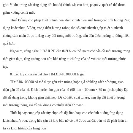
góc. Ví dụ, trong các ứng dụng đòi hỏi độ chính xác cao hơn, phạm vi quét có thể được
giảm xuống còn 2 mét.
Thiết kế này cho phép thiết bị linh hoạt điều chỉnh hiệu suất trong các tình huống ứng
dụng khác nhau. Ví dụ, trong điều hướng robot, tần số quét nhanh giúp thiết bị nhanh
chóng cảm nhận được những thay đổi trong môi trường, dẫn đến điều hướng tự động hiệu
quả hơn.
Ngoài ra, công nghệ LiDAR 2D của thiết bị có thể tạo ra các bản đồ môi trường trong
thời gian thực, tăng cường hơn nữa khả năng thích ứng của nó với các môi trường phức
tạp.
8. Các tùy chọn cài đặt cho TIM310-10300000 là gì?
TIM310-103000 có thể được gắn trên tường hoặc giá đỡ bằng cách sử dụng giao
diện gắn đế của nó. Kích thước nhỏ gọn của nó (60 mm × 60 mm × 79 mm) cho phép lắp
đặt dễ dàng trong không gian chật hẹp. Để có hiệu suất tối ưu, nên lắp đặt thiết bị trong
môi trường thông gió tốt và không có nhiễu điện từ mạnh.
Thiết bị này cung cấp các tùy chọn cài đặt linh hoạt cho các tình huống ứng dụng
khác nhau. Ví dụ, trong hậu cần và kho bãi, nó có thể được cài đặt trên kệ để phát hiện vị
trí và khối lượng của hàng hóa.