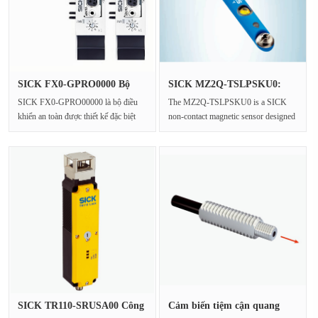
SICK FX0-GPRO0000 Bộ
SICK MZ2Q-TSLPSKU0:
điều khiể···
Cảm biến t···
SICK FX0-GPRO00000 là bộ điều
The MZ2Q-TSLPSKU0 is a SICK
khiển an toàn được thiết kế đặc biệt
non-contact magnetic sensor designed
cho tự động hóa···
specifically for the industrial aut···
SICK TR110-SRUSA00 Công
Cảm biến tiệm cận quang
tắc an···
học qu···