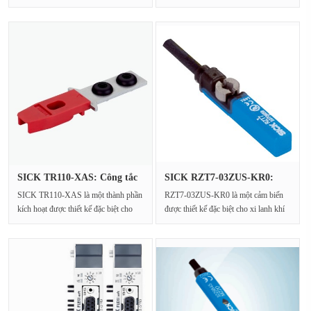
biến chất lỏng được···
050PN4MRJA4 có thể đư···
SICK TR110-XAS: Công tắc
SICK RZT7-03ZUS-KR0:
an to···
Cảm biến ···
SICK TR110-XAS là một thành phần
RZT7-03ZUS-KR0 là một cảm biến
kích hoạt được thiết kế đặc biệt cho
được thiết kế đặc biệt cho xi lanh khí
các công tắc ···
nén T-slot. Nó ···