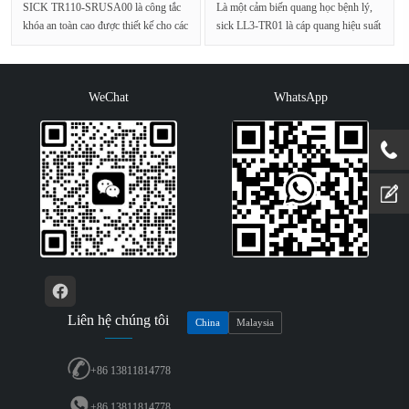
SICK TR110-SRUSA00 là công tắc
Là một cảm biến quang học bệnh lý,
khóa an toàn cao được thiết kế cho các
sick LL3-TR01 là cáp quang hiệu suất
ứng dụng công ng···
cao được thiế···
WeChat
WhatsApp
Liên hệ chúng tôi
China
Malaysia
+86 13811814778
+86 13811814778