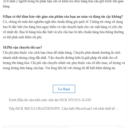
3) Ít nhất 2 người trong bộ phận hậu cần sẽ kiểm tra chéo hàng hóa cần gửi trước khi giao
hàng.
9.Bạn có thể đảm bảo việc giao sản phẩm của bạn an toàn và đáng tin cậy không?
Có, chúng tôi tuân thủ nghiêm ngặt tiêu chuẩn đóng gói quốc tế. Chúng tôi cũng sử dụng
bao bì đặc biệt cho hàng hóa nguy hiểm và vận chuyển lạnh cho các mặt hàng có yêu cầu
về nhiệt độ. Bao bì hàng hóa đặc biệt và yêu cầu bao bì tiêu chuẩn hàng hóa thông thường
có thể phát sinh thêm chi phí.
10.Phí vận chuyển thì sao?
Chi phí phụ thuộc vào cách bạn chọn để nhận hàng. Chuyển phát nhanh thường là cách
nhanh nhất nhưng cũng đắt nhất. Vận chuyển đường biển là giải pháp tốt nhất cho số
lượng lớn hàng hóa. Chi phí vận chuyển chính xác phụ thuộc vào số tiền mua, số lượng và
trọng lượng đơn hàng của bạn. Vui lòng liên hệ với chúng tôi để biết thêm thông tin.
Go Back
Trước:
Đầu dò cảm biến mức siêu âm SICK FFUS15-1G1IO
Tiếp:
SICK MICS3-CBAZ55EN1P01: Cảm biến MicroScan3 với trình thiết kế an toàn