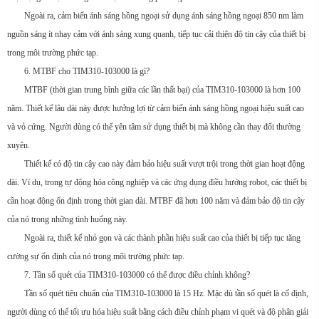
Ngoài ra, cảm biến ánh sáng hồng ngoại sử dụng ánh sáng hồng ngoại 850 nm làm
nguồn sáng ít nhạy cảm với ánh sáng xung quanh, tiếp tục cải thiện độ tin cậy của thiết bị
trong môi trường phức tạp.
6. MTBF cho TIM310-103000 là gì?
MTBF (thời gian trung bình giữa các lần thất bại) của TIM310-103000 là hơn 100
năm. Thiết kế lâu dài này được hưởng lợi từ cảm biến ánh sáng hồng ngoại hiệu suất cao
và vỏ cứng. Người dùng có thể yên tâm sử dụng thiết bị mà không cần thay đổi thường
xuyên.
Thiết kế có độ tin cậy cao này đảm bảo hiệu suất vượt trội trong thời gian hoạt động
dài. Ví dụ, trong tự động hóa công nghiệp và các ứng dụng điều hướng robot, các thiết bị
cần hoạt động ổn định trong thời gian dài. MTBF đã hơn 100 năm và đảm bảo độ tin cậy
của nó trong những tình huống này.
Ngoài ra, thiết kế nhỏ gọn và các thành phần hiệu suất cao của thiết bị tiếp tục tăng
cường sự ổn định của nó trong môi trường phức tạp.
7. Tần số quét của TIM310-103000 có thể được điều chỉnh không?
Tần số quét tiêu chuẩn của TIM310-103000 là 15 Hz. Mặc dù tần số quét là cố định,
người dùng có thể tối ưu hóa hiệu suất bằng cách điều chỉnh phạm vi quét và độ phân giải