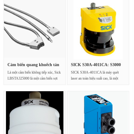
Cảm biến quang khuếch tán
SICK S30A-4011CA: S3000
khôn···
cảm bi···
Là một cảm biến không tiếp xúc, Sick
SICK S30A-4011CA là máy quét
LBSTA325000 là một cảm biến sợi
laser an toàn hiệu suất cao, là một
quang được thiế···
phần của dòng SICK S3000···