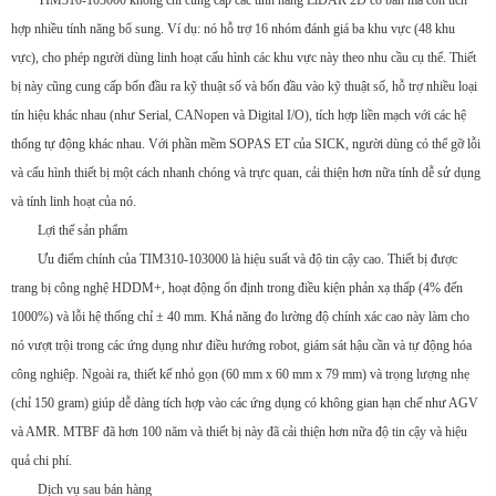
TIM310-103000 không chỉ cung cấp các tính năng LiDAR 2D cơ bản mà còn tích
hợp nhiều tính năng bổ sung. Ví dụ: nó hỗ trợ 16 nhóm đánh giá ba khu vực (48 khu
vực), cho phép người dùng linh hoạt cấu hình các khu vực này theo nhu cầu cụ thể. Thiết
bị này cũng cung cấp bốn đầu ra kỹ thuật số và bốn đầu vào kỹ thuật số, hỗ trợ nhiều loại
tín hiệu khác nhau (như Serial, CANopen và Digital I/O), tích hợp liền mạch với các hệ
thống tự động khác nhau. Với phần mềm SOPAS ET của SICK, người dùng có thể gỡ lỗi
và cấu hình thiết bị một cách nhanh chóng và trực quan, cải thiện hơn nữa tính dễ sử dụng
và tính linh hoạt của nó.
Lợi thế sản phẩm
Ưu điểm chính của TIM310-103000 là hiệu suất và độ tin cậy cao. Thiết bị được
trang bị công nghệ HDDM+, hoạt động ổn định trong điều kiện phản xạ thấp (4% đến
1000%) và lỗi hệ thống chỉ ± 40 mm. Khả năng đo lường độ chính xác cao này làm cho
nó vượt trội trong các ứng dụng như điều hướng robot, giám sát hậu cần và tự động hóa
công nghiệp. Ngoài ra, thiết kế nhỏ gọn (60 mm x 60 mm x 79 mm) và trọng lượng nhẹ
(chỉ 150 gram) giúp dễ dàng tích hợp vào các ứng dụng có không gian hạn chế như AGV
và AMR. MTBF đã hơn 100 năm và thiết bị này đã cải thiện hơn nữa độ tin cậy và hiệu
quả chi phí.
Dịch vụ sau bán hàng