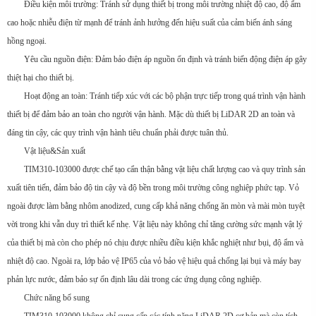
Điều kiện môi trường: Tránh sử dụng thiết bị trong môi trường nhiệt độ cao, độ ẩm
cao hoặc nhiễu điện từ mạnh để tránh ảnh hưởng đến hiệu suất của cảm biến ánh sáng
hồng ngoại.
Yêu cầu nguồn điện: Đảm bảo điện áp nguồn ổn định và tránh biến động điện áp gây
thiệt hại cho thiết bị.
Hoạt động an toàn: Tránh tiếp xúc với các bộ phận trực tiếp trong quá trình vận hành
thiết bị để đảm bảo an toàn cho người vận hành. Mặc dù thiết bị LiDAR 2D an toàn và
đáng tin cậy, các quy trình vận hành tiêu chuẩn phải được tuân thủ.
Vật liệu&Sản xuất
TIM310-103000 được chế tạo cẩn thận bằng vật liệu chất lượng cao và quy trình sản
xuất tiên tiến, đảm bảo độ tin cậy và độ bền trong môi trường công nghiệp phức tạp. Vỏ
ngoài được làm bằng nhôm anodized, cung cấp khả năng chống ăn mòn và mài mòn tuyệt
vời trong khi vẫn duy trì thiết kế nhẹ. Vật liệu này không chỉ tăng cường sức mạnh vật lý
của thiết bị mà còn cho phép nó chịu được nhiều điều kiện khắc nghiệt như bụi, độ ẩm và
nhiệt độ cao. Ngoài ra, lớp bảo vệ IP65 của vỏ bảo vệ hiệu quả chống lại bụi và máy bay
phản lực nước, đảm bảo sự ổn định lâu dài trong các ứng dụng công nghiệp.
Chức năng bổ sung