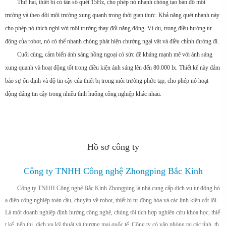
Thứ hai, thiết bị có tần số quét 15Hz, cho phép nó nhanh chóng tạo bản đồ môi
trường và theo dõi môi trường xung quanh trong thời gian thực. Khả năng quét nhanh này
cho phép nó thích nghi với môi trường thay đổi năng động. Ví dụ, trong điều hướng tự
động của robot, nó có thể nhanh chóng phát hiện chướng ngại vật và điều chỉnh đường đi.
Cuối cùng, cảm biến ánh sáng hồng ngoại có sức đề kháng mạnh mẽ với ánh sáng
xung quanh và hoạt động tốt trong điều kiện ánh sáng lên đến 80.000 lx. Thiết kế này đảm
bảo sự ổn định và độ tin cậy của thiết bị trong môi trường phức tạp, cho phép nó hoạt
động đáng tin cậy trong nhiều tình huống công nghiệp khác nhau.
Hồ sơ công ty
Công ty TNHH Công nghệ Zhongping Bắc Kinh
Công ty TNHH Công nghệ Bắc Kinh Zhongping là nhà cung cấp dịch vụ tự động hó
a điện công nghiệp toàn cầu, chuyên về robot, thiết bị tự động hóa và các linh kiện cốt lõi.
Là một doanh nghiệp định hướng công nghệ, chúng tôi tích hợp nghiên cứu khoa học, thiế
t kế, tiếp thị, dịch vụ kỹ thuật và thương mại quốc tế. Công ty có văn phòng tại các tỉnh, th