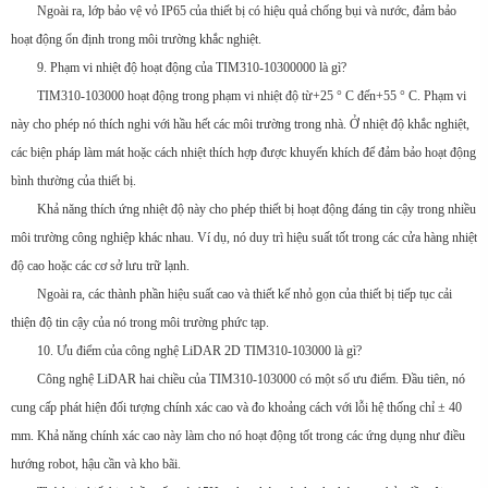
Ngoài ra, lớp bảo vệ vỏ IP65 của thiết bị có hiệu quả chống bụi và nước, đảm bảo
hoạt động ổn định trong môi trường khắc nghiệt.
9. Phạm vi nhiệt độ hoạt động của TIM310-10300000 là gì?
TIM310-103000 hoạt động trong phạm vi nhiệt độ từ+25 ° C đến+55 ° C. Phạm vi
này cho phép nó thích nghi với hầu hết các môi trường trong nhà. Ở nhiệt độ khắc nghiệt,
các biện pháp làm mát hoặc cách nhiệt thích hợp được khuyến khích để đảm bảo hoạt động
bình thường của thiết bị.
Khả năng thích ứng nhiệt độ này cho phép thiết bị hoạt động đáng tin cậy trong nhiều
môi trường công nghiệp khác nhau. Ví dụ, nó duy trì hiệu suất tốt trong các cửa hàng nhiệt
độ cao hoặc các cơ sở lưu trữ lạnh.
Ngoài ra, các thành phần hiệu suất cao và thiết kế nhỏ gọn của thiết bị tiếp tục cải
thiện độ tin cậy của nó trong môi trường phức tạp.
10. Ưu điểm của công nghệ LiDAR 2D TIM310-103000 là gì?
Công nghệ LiDAR hai chiều của TIM310-103000 có một số ưu điểm. Đầu tiên, nó
cung cấp phát hiện đối tượng chính xác cao và đo khoảng cách với lỗi hệ thống chỉ ± 40
mm. Khả năng chính xác cao này làm cho nó hoạt động tốt trong các ứng dụng như điều
hướng robot, hậu cần và kho bãi.