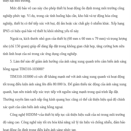
thiệt hại môi trường.
Mức độ bảo vệ cao này cho phép thiết bị hoạt động ổn định trong môi trường công
nghiệp phức tạp. Ví dụ, trong các tình huống hậu cần, kho bãi và tự động hóa công
nghiệp, thiết bị có thể tiếp xúc với bụi, độ ẩm hoặc các chất gây ô nhiễm khác. Xếp hạng
IP65 có hiệu quả bảo vệ thiết bị khỏi những yếu tố này.
Ngoài ra, kích thước nhỏ gọn của thiết bị (60 mm x 60 mm x 79 mm) và trọng lượng
nhẹ (chỉ 150 gram) giúp dễ dàng lắp đặt trong không gian chật hẹp, tăng cường hơn nữa
tính linh hoạt của nó trong các ứng dụng công nghiệp.
5. Làm thế nào để giảm ảnh hưởng của ánh sáng xung quanh trên cảm biến ánh sáng
hồng ngoại TIM310-103000?
TIM310-103000 có sức đề kháng mạnh mẽ với ánh sáng xung quanh và hoạt động
tốt trong điều kiện ánh sáng lên đến 80.000 lx. Để giảm thiểu tác động của ánh sáng xung
quanh, bạn nên tránh tiếp xúc trực tiếp với nguồn sáng mạnh trong quá trình lắp đặt.
Thường xuyên làm sạch nắp ống kính quang học cũng có thể cải thiện hiệu quả độ chính
xác quét của cảm biến ánh sáng hồng ngoại.
Công nghệ HDDM+của thiết bị tiếp tục cải thiện hiệu suất của nó trong môi trường
độ sáng cao. Công nghệ này tối ưu hóa khả năng xử lý tín hiệu và chống nhiễu, đảm bảo
hoạt động ổn định trong điều kiện ánh sáng phức tạp.