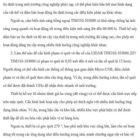
ổn định trong môi trường công nghiệp phức tạp, có thể phát hiện hầu hết mọi hình dạng
của vật thể và đảm bảo hoạt động ổn định trong các điều kiện phản xạ khác nhau.
Ngoài ra, cảm biến ánh sáng hồng ngoại TIM310-103000 có khả năng chống lại ánh
sáng xung quanh và hoạt động tốt trong điều kiện ánh sáng lên đến 80.000 lx. Thiết kế này
đảm bảo sự ổn định và độ tin cậy của thiết bị trong môi trường độ sáng cao, cho phép nó
hoạt động đáng tin cậy trong nhiều tình huống công nghiệp khác nhau.
2. Làm thế nào để cấu hình phạm vi quét và tần số của LIDAR TIM310-103000 2D?
TIM310-103000 có phạm vi quét từ 0,05 mét đến 4 mét và tần số quét là 15 hertz.
Người dùng có thể cấu hình các thông số thông qua giao diện Micro-USB, điều chỉnh
phạm vi và tần số quét theo nhu cầu ứng dụng. Ví dụ, trong điều hướng robot, tần số quét
có thể được đặt thành 15Hz để nhận thức nhanh về môi trường.
Thiết bị hỗ trợ 16 nhóm đánh giá ba vùng (48 vùng) và có thể được cấu hình trực tiếp
trên máy quét. Cấu hình linh hoạt này cho phép nó thích nghi với nhiều tình huống ứng
dụng khác nhau. Ví dụ, trong hậu cần và kho bãi, nhiều khu vực phát hiện có thể được
thiết lập để tối ưu hóa việc phát hiện vị trí hàng hóa.
Ngoài ra, thiết bị có góc quét 270 °, bao phủ một khu vực rộng lớn, làm cho nó hoạt
động tốt trong các ứng dụng như điều hướng trong nhà, tránh chướng ngại vật và bảo vệ