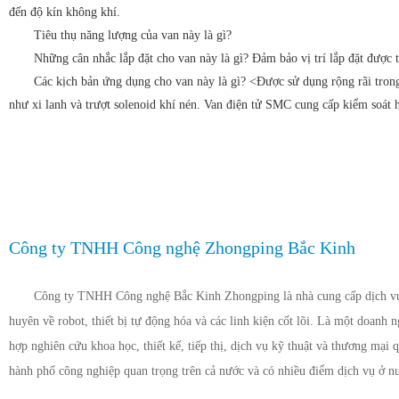
đến độ kín không khí.
Tiêu thụ năng lượng của van này là gì?
Những cân nhắc lắp đặt cho van này là gì?
Đảm bảo vị trí lắp đặt được 
Các kịch bản ứng dụng cho van này là gì? <Được sử dụng rộng rãi trong
như xi lanh và trượt solenoid khí nén. Van điện tử SMC cung cấp kiểm soát h
Công ty TNHH Công nghệ Zhongping Bắc Kinh
Công ty TNHH Công nghệ Bắc Kinh Zhongping là nhà cung cấp dịch vụ 
huyên về robot, thiết bị tự động hóa và các linh kiện cốt lõi. Là một doanh 
hợp nghiên cứu khoa học, thiết kế, tiếp thị, dịch vụ kỹ thuật và thương mại q
hành phố công nghiệp quan trọng trên cả nước và có nhiều điểm dịch vụ ở n