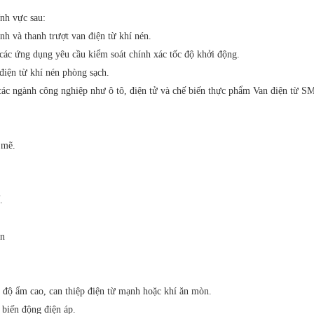
nh vực sau:
nh và thanh trượt van điện từ khí nén.
 các ứng dụng yêu cầu kiểm soát chính xác tốc độ khởi động.
 điện từ khí nén phòng sạch.
 các ngành công nghiệp như ô tô, điện tử và chế biến thực phẩm Van điện từ S
 mẽ.
.
an
 độ ẩm cao, can thiệp điện từ mạnh hoặc khí ăn mòn.
 biến động điện áp.