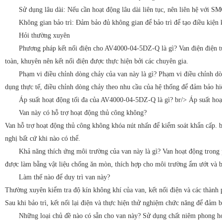
Sử dụng lâu dài: Nếu cần hoạt động lâu dài liên tục, nên liên hệ với SM
Không gian bảo trì: Đảm bảo đủ không gian để bảo trì để tạo điều kiện 
Hỏi thường xuyên
Phương pháp kết nối điện cho AV4000-04-5DZ-Q là gì? Van điện điện tử
toàn, khuyên nên kết nối điện được thực hiện bởi các chuyên gia.
Phạm vi điều chỉnh dòng chảy của van này là gì?
Phạm vi điều chỉnh dò
dụng thực tế, điều chỉnh dòng chảy theo nhu cầu của hệ thống để đảm bảo hiệ
Áp suất hoạt động tối đa của AV4000-04-5DZ-Q là gì? br/> Áp suất hoạ
Van này có hỗ trợ hoạt động thủ công không?
Van hỗ trợ hoạt động thủ công không khóa nút nhấn để kiểm soát khẩn cấp. b
nghị bất cứ khi nào có thể.
Khả năng thích ứng môi trường của van này là gì? Van hoạt động trong 
được làm bằng vật liệu chống ăn mòn, thích hợp cho môi trường ẩm ướt và b
Làm thế nào để duy trì van này?
Thường xuyên kiểm tra độ kín không khí của van, kết nối điện và các thành
Sau khi bảo trì, kết nối lại điện và thực hiện thử nghiệm chức năng để đảm b
Những loại chủ đề nào có sẵn cho van này?
Sử dụng chất niêm phong hoặ