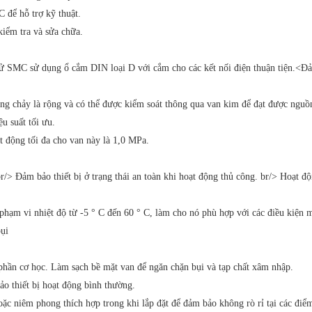
C để hỗ trợ kỹ thuật.
kiểm tra và sửa chữa.
 SMC sử dụng ổ cắm DIN loại D với cắm cho các kết nối điện thuận tiện.<Đảm
ng chảy là rộng và có thể được kiểm soát thông qua van kim để đạt được nguồ
u suất tối ưu.
t động tối đa cho van này là 1,0 MPa.
r/> Đảm bảo thiết bị ở trạng thái an toàn khi hoạt động thủ công. br/> Hoạt 
phạm vi nhiệt độ từ -5 ° C đến 60 ° C, làm cho nó phù hợp với các điều kiện 
ụi
 phần cơ học. Làm sạch bề mặt van để ngăn chặn bụi và tạp chất xâm nhập.
ảo thiết bị hoạt động bình thường.
c niêm phong thích hợp trong khi lắp đặt để đảm bảo không rò rỉ tại các điể