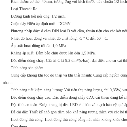
Kích thước cơ thể: 40mm, tương ứng với kích thước tiêu chuẩn 1/2 inch
Loại Thread: Rc.
Đường kính kết nối ống: 1/2 inch.
Cuộn dây Điện áp định mức: DC24V.
Phương pháp dây: ổ cắm DIN loại D với cắm, thuận tiện cho các kết nối
Nhiệt độ hoạt động và nhiệt độ chất lỏng: -5 ° C đến 60 ° C.
Áp suất hoạt động tối đa: 1,0 MPa.
Kháng áp suất: Đảm bảo chịu được lên đến 1,5 MPa.
Đặc điểm dòng chảy: Giá trị C là 9,2 dm³/(s·bar), đại diện cho sự cải t
Tính năng sản phẩm
Cung cấp không khí tốc độ thấp và khí thải nhanh: Cung cấp nguồn cung 
nhanh.
Tính năng tiết kiệm năng lượng: Với tiêu thụ năng lượng chỉ 0,35W, va
Đặc điểm dòng chảy cao: Đặc điểm dòng chảy được cải thiện đáng kể c
Đặc tính an toàn: Được trang bị đèn LED chỉ báo và mạch bảo vệ quá áp,
Dễ cài đặt: Thiết kế nhỏ gọn đảm bảo khả năng tương thích với các hệ t
Hoạt động thủ công: Hoạt động thủ công bằng nút nhấn không khóa cho 
Ứng dụng