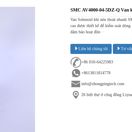
SMC AV4000-04-5DZ-Q Van kh
Van Solenoid khí nén thoát nhanh S
cao được thiết kế để kiểm soát dòng
đảm bảo hoạt độn···
Liên hệ chúng tôi
Tư vấ
+86 010-64225983
+8613811814778
info@zhongpingtech.com
26 biệt thự ở cộng đồng Liy