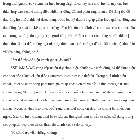
trong thời gian thực và xuất tín hiệu tương ứng. Điều này làm cho thiết bị này đặc biệt
thích hợp cho các hệ thống điều khiển tự động đòi hỏi phản ứng nhanh. Để tăng tốc độ
đáp ứng hơn nữa, thiết bị được trang bị bộ lọc kỹ thuật số giúp giảm hiệu quả tác động của
dao động áp suất lên kết quả đo lường, đảm bảo tính ổn định và chính xác của tín hiệu đầu
ra. Trong các ứng dụng thực tế, người dùng có thể điều chỉnh các thông số của thiết bị
theo nhu cầu cụ thể, chẳng hạn như đặt thời gian trễ thích hợp để cân bằng tốc độ phản hồi
và khả năng chống nhiễu.
Làm thế nào để hiệu chỉnh giá trị áp suất?
ZSE10-M5-B-G cung cấp nhiều tùy chọn hiệu chuẩn và người dùng có thể thực hiện
các hoạt động hiệu chuẩn thông qua menu tích hợp của thiết bị. Trong quá trình hiệu
chuẩn, thiết bị sẽ tự động phát hiện giá trị áp suất hiện tại và điều chỉnh theo giá trị tiêu
chuẩn mà người dùng nhập. Để đảm bảo hiệu chuẩn chính xác, nên sử dụng nguồn tiêu
chuẩn áp suất đã hiệu chuẩn làm tài liệu tham khảo trước khi thực hiện các hoạt động hiệu
chuẩn. Ngoài ra, đảm bảo thiết bị ở trạng thái hoạt động ổn định và không bị nhiễu bên
ngoài. Sau khi hiệu chuẩn, thiết bị sẽ lưu các thông số hiệu chuẩn và được sử dụng trong
các phép đo tiếp theo để cải thiện độ chính xác và độ tin cậy.
Nó có hỗ trợ viễn thông không?