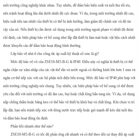
môi trường công nghiệp khác nhau. Tuy nhiên, để đảm bảo hiệu suất và tuổi thọ tối ưu,
nên tránh hoạt động lâu dài dưới nhiệt độ cực đoan. Ví dụ, trong môi trường nhiệt độ cao,
hiệu suất tiêu tan nhiệt của thiết bị có thể bị ảnh hưởng, làm giảm độ chính xác và độ tin
cậy của nó. Nếu thiết bị cần được sử dụng trong môi trường ngoài phạm vi nhiệt độ được
chỉ định, các biện pháp bảo vệ bổ sung như lắp đặt thiết bị làm mát hoặc vật liệu cách nhiệt
được khuyến cáo để đảm bảo hoạt động bình thường.
Lớp bảo vệ nhà ở cho công tắc áp suất kỹ thuật số smc là gì?
Mức độ bảo vệ vỏ của ZSE10-M5-B-G là IP40. Điều này có nghĩa là thiết bị có thể
ngăn chặn sự xâm nhập của các vật thể rắn và nước ngoài có đường kính lớn hơn 1 mm và
ngăn cơ thể tiếp xúc với các bộ phận tích điện bên trong. Mức độ bảo vệ IP40 phù hợp với
môi trường công nghiệp nói chung. Tuy nhiên, các biện pháp bảo vệ bổ sung có thể được
yêu cầu đối với môi trường có độ ẩm cao, bụi hoặc chất lỏng bắn tung tóe. Ví dụ, sử dụng
nắp chống thấm hoặc băng keo có thể bảo vệ thiết bị khỏi bụi và chất lỏng. Khi chọn vị trí
lắp đặt, bạn nên tránh tiếp xúc với dòng nước trực tiếp hoặc gió mạnh để kéo dài tuổi thọ
và đảm bảo hoạt động ổn định.
Phản hồi nhanh như thế nào?
ZSE10-M5-B-G có tốc độ phản ứng rất nhanh và có thể theo dõi sự thay đổi áp suất