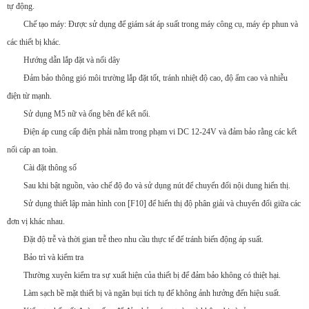
tự động.
Chế tạo máy: Được sử dụng để giám sát áp suất trong máy công cụ, máy ép phun và
các thiết bị khác.
Hướng dẫn lắp đặt và nối dây
Đảm bảo thông gió môi trường lắp đặt tốt, tránh nhiệt độ cao, độ ẩm cao và nhiễu
điện từ mạnh.
Sử dụng M5 nữ và ống bên để kết nối.
Điện áp cung cấp điện phải nằm trong phạm vi DC 12-24V và đảm bảo rằng các kết
nối cáp an toàn.
Cài đặt thông số
Sau khi bật nguồn, vào chế độ đo và sử dụng nút để chuyển đổi nội dung hiển thị.
Sử dụng thiết lập màn hình con [F10] để hiển thị độ phân giải và chuyển đổi giữa các
đơn vị khác nhau.
Đặt độ trễ và thời gian trễ theo nhu cầu thực tế để tránh biến động áp suất.
Bảo trì và kiểm tra
Thường xuyên kiểm tra sự xuất hiện của thiết bị để đảm bảo không có thiệt hại.
Làm sạch bề mặt thiết bị và ngăn bụi tích tụ để không ảnh hưởng đến hiệu suất.