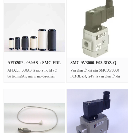
AFD20P - 060AS：SMC FRL
SMC AV3000-F03-3DZ-Q
với Mic···
24V khí n···
AFD20P-060AS là một smc frl với
Van điện tử khí nén SMC AV3000-
bộ tách sương mù vi mô được sản
F03-3DZ-Q 24V là van điện tử khí
xuất bởi Tập đoàn ···
nén 24V được thiết kế···