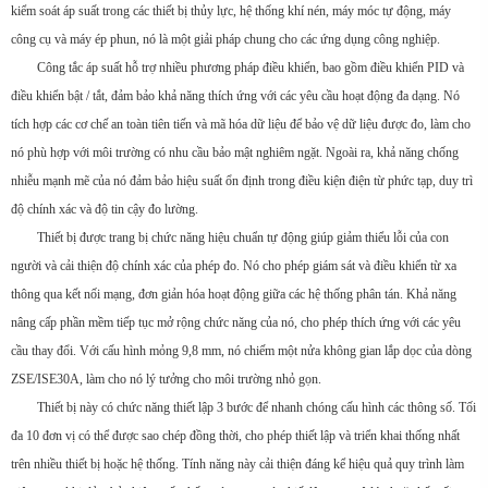
kiểm soát áp suất trong các thiết bị thủy lực, hệ thống khí nén, máy móc tự động, máy
công cụ và máy ép phun, nó là một giải pháp chung cho các ứng dụng công nghiệp.
Công tắc áp suất hỗ trợ nhiều phương pháp điều khiển, bao gồm điều khiển PID và
điều khiển bật / tắt, đảm bảo khả năng thích ứng với các yêu cầu hoạt động đa dạng. Nó
tích hợp các cơ chế an toàn tiên tiến và mã hóa dữ liệu để bảo vệ dữ liệu được đo, làm cho
nó phù hợp với môi trường có nhu cầu bảo mật nghiêm ngặt. Ngoài ra, khả năng chống
nhiễu mạnh mẽ của nó đảm bảo hiệu suất ổn định trong điều kiện điện từ phức tạp, duy trì
độ chính xác và độ tin cậy đo lường.
Thiết bị được trang bị chức năng hiệu chuẩn tự động giúp giảm thiểu lỗi của con
người và cải thiện độ chính xác của phép đo. Nó cho phép giám sát và điều khiển từ xa
thông qua kết nối mạng, đơn giản hóa hoạt động giữa các hệ thống phân tán. Khả năng
nâng cấp phần mềm tiếp tục mở rộng chức năng của nó, cho phép thích ứng với các yêu
cầu thay đổi. Với cấu hình mỏng 9,8 mm, nó chiếm một nửa không gian lắp dọc của dòng
ZSE/ISE30A, làm cho nó lý tưởng cho môi trường nhỏ gọn.
Thiết bị này có chức năng thiết lập 3 bước để nhanh chóng cấu hình các thông số. Tối
đa 10 đơn vị có thể được sao chép đồng thời, cho phép thiết lập và triển khai thống nhất
trên nhiều thiết bị hoặc hệ thống. Tính năng này cải thiện đáng kể hiệu quả quy trình làm