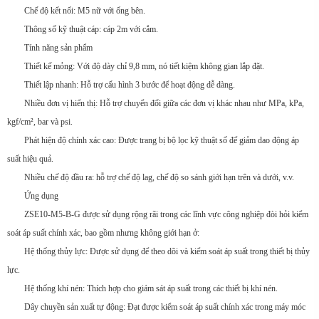
Chế độ kết nối: M5 nữ với ống bên.
Thông số kỹ thuật cáp: cáp 2m với cắm.
Tính năng sản phẩm
Thiết kế mỏng: Với độ dày chỉ 9,8 mm, nó tiết kiệm không gian lắp đặt.
Thiết lập nhanh: Hỗ trợ cấu hình 3 bước để hoạt động dễ dàng.
Nhiều đơn vị hiển thị: Hỗ trợ chuyển đổi giữa các đơn vị khác nhau như MPa, kPa,
kgf/cm², bar và psi.
Phát hiện độ chính xác cao: Được trang bị bộ lọc kỹ thuật số để giảm dao động áp
suất hiệu quả.
Nhiều chế độ đầu ra: hỗ trợ chế độ lag, chế độ so sánh giới hạn trên và dưới, v.v.
Ứng dụng
ZSE10-M5-B-G được sử dụng rộng rãi trong các lĩnh vực công nghiệp đòi hỏi kiểm
soát áp suất chính xác, bao gồm nhưng không giới hạn ở:
Hệ thống thủy lực: Được sử dụng để theo dõi và kiểm soát áp suất trong thiết bị thủy
lực.
Hệ thống khí nén: Thích hợp cho giám sát áp suất trong các thiết bị khí nén.
Dây chuyền sản xuất tự động: Đạt được kiểm soát áp suất chính xác trong máy móc