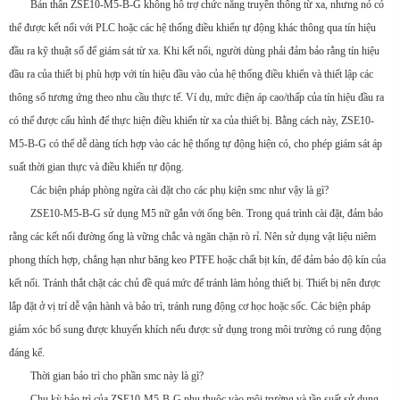
Bản thân ZSE10-M5-B-G không hỗ trợ chức năng truyền thông từ xa, nhưng nó có
thể được kết nối với PLC hoặc các hệ thống điều khiển tự động khác thông qua tín hiệu
đầu ra kỹ thuật số để giám sát từ xa. Khi kết nối, người dùng phải đảm bảo rằng tín hiệu
đầu ra của thiết bị phù hợp với tín hiệu đầu vào của hệ thống điều khiển và thiết lập các
thông số tương ứng theo nhu cầu thực tế. Ví dụ, mức điện áp cao/thấp của tín hiệu đầu ra
có thể được cấu hình để thực hiện điều khiển từ xa của thiết bị. Bằng cách này, ZSE10-
M5-B-G có thể dễ dàng tích hợp vào các hệ thống tự động hiện có, cho phép giám sát áp
suất thời gian thực và điều khiển tự động.
Các biện pháp phòng ngừa cài đặt cho các phụ kiện smc như vậy là gì?
ZSE10-M5-B-G sử dụng M5 nữ gắn với ống bên. Trong quá trình cài đặt, đảm bảo
rằng các kết nối đường ống là vững chắc và ngăn chặn rò rỉ. Nên sử dụng vật liệu niêm
phong thích hợp, chẳng hạn như băng keo PTFE hoặc chất bịt kín, để đảm bảo độ kín của
kết nối. Tránh thắt chặt các chủ đề quá mức để tránh làm hỏng thiết bị. Thiết bị nên được
lắp đặt ở vị trí dễ vận hành và bảo trì, tránh rung động cơ học hoặc sốc. Các biện pháp
giảm xóc bổ sung được khuyến khích nếu được sử dụng trong môi trường có rung động
đáng kể.
Thời gian bảo trì cho phần smc này là gì?
Chu kỳ bảo trì của ZSE10-M5-B-G phụ thuộc vào môi trường và tần suất sử dụng