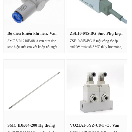
Bộ điều khiển khí nén: Van
ZSE10-M5-BG Smc Phụ kiện
Shu···
và bộ···
SMC VR1210F-08 là van đưa đón
ZSE10-M5-BG là một công tắc áp
smc hiệu suất cao với khớp nối ngắt
suất kỹ thuật số SMC thủy lực mỏng,
kết nối nhanh, chủ y···
là một thành phần···
SMC IDK04-200 Hệ thống
VQ21A1-5YZ-C8-F-Q: Van
ống khí···
Solenoi···