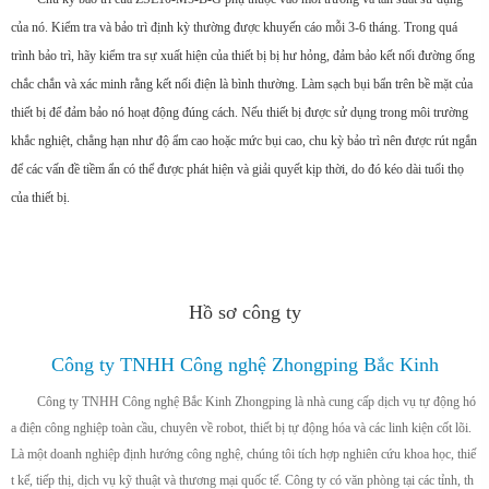
của nó. Kiểm tra và bảo trì định kỳ thường được khuyến cáo mỗi 3-6 tháng. Trong quá
trình bảo trì, hãy kiểm tra sự xuất hiện của thiết bị bị hư hỏng, đảm bảo kết nối đường ống
chắc chắn và xác minh rằng kết nối điện là bình thường. Làm sạch bụi bẩn trên bề mặt của
thiết bị để đảm bảo nó hoạt động đúng cách. Nếu thiết bị được sử dụng trong môi trường
khắc nghiệt, chẳng hạn như độ ẩm cao hoặc mức bụi cao, chu kỳ bảo trì nên được rút ngắn
để các vấn đề tiềm ẩn có thể được phát hiện và giải quyết kịp thời, do đó kéo dài tuổi thọ
của thiết bị.
Hồ sơ công ty
Công ty TNHH Công nghệ Zhongping Bắc Kinh
Công ty TNHH Công nghệ Bắc Kinh Zhongping là nhà cung cấp dịch vụ tự động hó
a điện công nghiệp toàn cầu, chuyên về robot, thiết bị tự động hóa và các linh kiện cốt lõi.
Là một doanh nghiệp định hướng công nghệ, chúng tôi tích hợp nghiên cứu khoa học, thiế
t kế, tiếp thị, dịch vụ kỹ thuật và thương mại quốc tế. Công ty có văn phòng tại các tỉnh, th