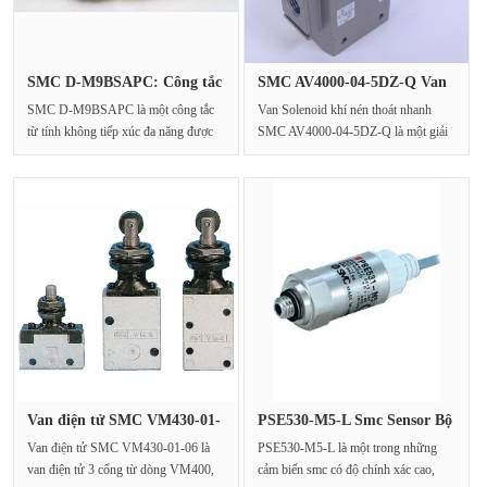
SMC D-M9BSAPC: Công tắc
SMC AV4000-04-5DZ-Q Van
từ tín···
khí né···
SMC D-M9BSAPC là một công tắc
Van Solenoid khí nén thoát nhanh
từ tính không tiếp xúc đa năng được
SMC AV4000-04-5DZ-Q là một giải
thiết kế đặc biệ···
pháp khí nén van thoát nh···
Van điện tử SMC VM430-01-
PSE530-M5-L Smc Sensor Bộ
06 ch···
phận···
Van điện tử SMC VM430-01-06 là
PSE530-M5-L là một trong những
van điện tử 3 cổng từ dòng VM400,
cảm biến smc có độ chính xác cao,