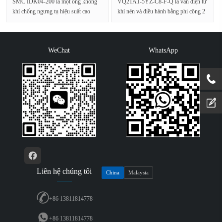
SMC IDK04-200 là một ống không
VQ21A1-5YZ-C8-F-Q là van điện tử
khí chống ngưng tụ hiệu suất cao
khí nén và điều hành bằng phi công 2
được thiết kế đặc b···
cổng từ loạt VQ···
WeChat
WhatsApp
Liên hệ chúng tôi
China
Malaysia
+86 13811814778
+86 13811814778