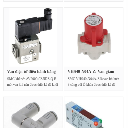
được thiết kế đặc ···
phụ kiện thu nhỏ smc c···
Van điện tử điều hành bằng
VHS40-N04A-Z: Van giảm
khí···
áp khí ···
SMC khí nén AV2000-02-5DZ-Q là
SMC VHS40-N04A-Z là van khí nén
một van khí nén được thiết kế để khởi
3 cổng với lỗ khóa được thiết kế để
động trơn tru ···
đáp ứng tiêu c···