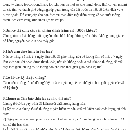
Công ty chúng tôi có lượng hàng tồn kho lớn và một số kho hàng, đồng thời có văn phòng
tại các tỉnh và thành phố công nghiệp quan trọng của đất nước và một số điểm dịch vụ ở
nước ngoài. Để cung cấp cho bạn dịch vụ toàn diện một điểm dừng về sản xuất thông
minh, tiết kiệm công sức, nhân lực và chi phí.
5.Bạn có thể cung cấp sản phẩm chính hãng mới 100% không?
Chúng tôi chỉ bán hàng mới nguyên bản chính hãng, không sửa chữa, không hàng giả, chỉ
có hàng nguyên bản của nhà máy gốc!
6.Thời gian giao hàng là bao lâu?
Nếu có hàng, sẽ mất 2-3 ngày làm việc để giao hàng, nếu số lượng lớn, sẽ mất 5-7 ngày
làm việc sau khi nhận được thanh toán, nếu đó không phải là mẫu thông thường, sẽ mất
một thời gian, chúng tôi sẽ thông báo cho bạn thời gian giao hàng cụ thể.
7.Có hỗ trợ kỹ thuật không?
Tất nhiên, chúng tôi có đội ngũ kỹ thuật chuyên nghiệp có thể giúp bạn giải quyết các vấn
đề kỹ thuật.
8.Chúng ta đảm bảo chất lượng như thế nào?
Chúng tôi có ba quy trình để kiểm soát chất lượng hàng hóa.
1) Kỹ sư của chúng tôi sẽ thường xuyên kiểm tra sản xuất và kiểm soát chất lượng tại nhà
máy.
2) Nguyên liệu đầu vào phải được kiểm tra bởi các kỹ sư mua hàng có kinh nghiệm trước
khi có thể lưu kho.
3) Ít nhất 2 người trong bộ phận hậu cần sẽ kiểm tra chéo hàng hóa cần gửi trước khi giao