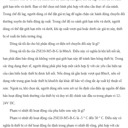
giới hạn trên và dưới. Bạn có thể chọn mô hình phù hợp với nhu cầu thực tế của mình.
Trong chế độ lag, người dùng có thể đặt giá trị lag để ngăn chặn các hành động chuyển đổi
thường xuyên do biến động áp suất. Trong chế độ so sánh giới hạn trên và dưới, người
dùng có thể đặt giới hạn trên và dưới, khi áp suất vượt quá hoặc dưới các giá trị này, thiết
bị sẽ xuất tín hiệu tương ứng.
Dòng tải tối đa cho bộ phận động cơ điện trở chuyển đổi này là gì?
Dòng tải tối đa của ZSE10-M5-B-G là 80mA. Điều này có nghĩa là khi kết nối tải,
bạn phải đảm bảo dòng tải không vượt quá giới hạn này để tránh làm hỏng thiết bị. Trong
các ứng dụng thực tế, người dùng phải phù hợp một cách hợp lý với các yêu cầu hiện tại
của cảm biến hoặc thiết bị được kết nối. Nếu dòng tải gần hoặc vượt quá 80mA, nên sử
dụng rơle trung gian hoặc thiết bị khuếch đại khác để bảo vệ công tắc áp suất kỹ thuật số
smc. Ngoài ra, khi chọn tải, người dùng nên xem xét sự ổn định của điện áp nguồn để đảm
bảo hoạt động bình thường của thiết bị và duy trì độ chính xác đầu ra trong phạm vi 12-
24V DC.
Phạm vi nhiệt độ hoạt động của phụ kiện smc này là gì?
Phạm vi nhiệt độ hoạt động của ZSE10-M5-B-G là -5 ° C đến 50 ° C. Điều này có
nghĩa là thiết bị có thể hoạt động ổn định trong phạm vi nhiệt độ rộng, phù hợp với các