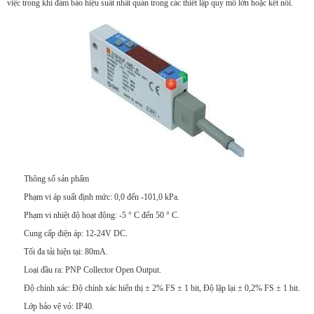
việc trong khi đảm bảo hiệu suất nhất quán trong các thiết lập quy mô lớn hoặc kết nối.
Thông số sản phẩm
Phạm vi áp suất định mức: 0,0 đến -101,0 kPa.
Phạm vi nhiệt độ hoạt động: -5 ° C đến 50 ° C.
Cung cấp điện áp: 12-24V DC.
Tối đa tải hiện tại: 80mA.
Loại đầu ra: PNP Collector Open Output.
Độ chính xác: Độ chính xác hiển thị ± 2% FS ± 1 bit, Độ lặp lại ± 0,2% FS ± 1 bit.
Lớp bảo vệ vỏ: IP40.