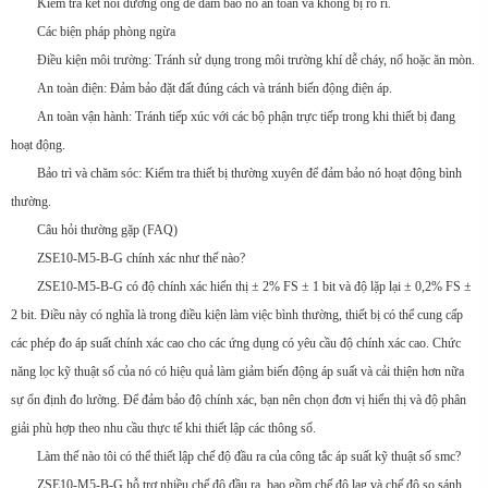
Kiểm tra kết nối đường ống để đảm bảo nó an toàn và không bị rò rỉ.
Các biện pháp phòng ngừa
Điều kiện môi trường: Tránh sử dụng trong môi trường khí dễ cháy, nổ hoặc ăn mòn.
An toàn điện: Đảm bảo đặt đất đúng cách và tránh biến động điện áp.
An toàn vận hành: Tránh tiếp xúc với các bộ phận trực tiếp trong khi thiết bị đang
hoạt động.
Bảo trì và chăm sóc: Kiểm tra thiết bị thường xuyên để đảm bảo nó hoạt động bình
thường.
Câu hỏi thường gặp (FAQ)
ZSE10-M5-B-G chính xác như thế nào?
ZSE10-M5-B-G có độ chính xác hiển thị ± 2% FS ± 1 bit và độ lặp lại ± 0,2% FS ±
2 bit. Điều này có nghĩa là trong điều kiện làm việc bình thường, thiết bị có thể cung cấp
các phép đo áp suất chính xác cao cho các ứng dụng có yêu cầu độ chính xác cao. Chức
năng lọc kỹ thuật số của nó có hiệu quả làm giảm biến động áp suất và cải thiện hơn nữa
sự ổn định đo lường. Để đảm bảo độ chính xác, bạn nên chọn đơn vị hiển thị và độ phân
giải phù hợp theo nhu cầu thực tế khi thiết lập các thông số.
Làm thế nào tôi có thể thiết lập chế độ đầu ra của công tắc áp suất kỹ thuật số smc?
ZSE10-M5-B-G hỗ trợ nhiều chế độ đầu ra, bao gồm chế độ lag và chế độ so sánh